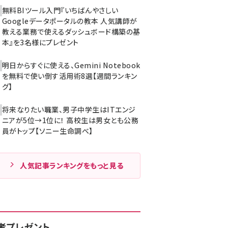
無料BIツール入門『いちばんやさしい
Googleデータポータルの教本 人気講師が
教える業務で使えるダッシュボード構築の基
本』を3名様にプレゼント
明日からすぐに使える、Gemini Notebook
を無料で使い倒す活用術8選【週間ランキン
グ】
将来なりたい職業、男子中学生はITエンジ
ニアが5位→1位に！ 高校生は男女とも公務
員がトップ【ソニー生命調べ】
人気記事ランキングをもっと見る
者プレゼント