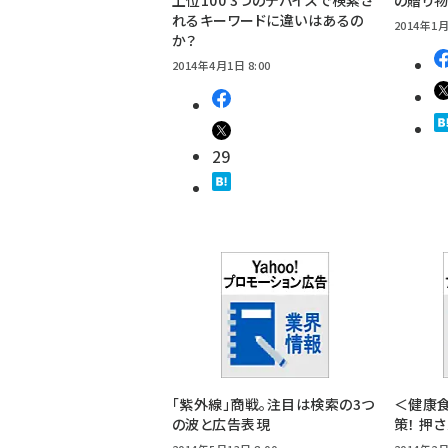
上位100 3つのデバイスで検索さ
の贈り
れるキーワードに違いはあるの
2014年1月
か？
2014年4月1日 8:00
29
「紫外線」商戦。注目は検索の3つ
＜健康食
の波と広告表現
策！ 押