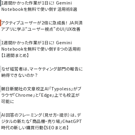
1週間かかった作業が1日に！ Gemini
Notebookを無料で使い倒す活用術8選
アクティブユーザーが2倍に急成長！ JA共済
アプリに学ぶ“ユーザー視点”のUI/UX改善
1週間かかった作業が1日に！ Gemini
Notebookを無料で使い倒す8つの活用術
【1週間まとめ】
なぜ経営者は、マーケティング部門の報告に
納得できないのか？
朝日新聞社の文章校正AI「Typoless」がブ
ラウザ「Chrome」と「Edge」上でも校正が
可能に
AI回答のフレーミング（見せ方・提示）は、デ
ジタルの新たな「商品棚・売り場」――ChatGPT
時代の新しい購買行動【SEOまとめ】