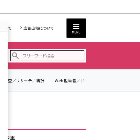
について
広告出稿について
MENU
調査／リサーチ／統計
Web担当者／仕事
法律／標準規格
seo (3526)
ai (2807)
youtube (2434)
note (2312)
セミナー (2307)
着記事