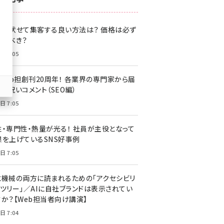
z世代 (1622)
格を伏せて集客する良い方法は？ 価格は必ず
meo (1275)
載すべき？
llmo (1163)
日 7:05
・Web担創刊20周年！ 各業界の専門家から届
お祝いコメント（SEO編）
日 7:05
性・専門性・熱量が光る！ 社員が主役となって
果を上げているSNS好事例
日 7:05
と機械の両方に読まれるための「アクセシビリ
ィツリー」／AIに自社ブランドは表示されてい
すか？【Web担当者向け講演】
日 7:04