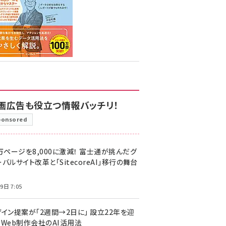
画広告も役立つ情報バッチリ！
ponsored
万ページを8,000に激減！ 富士通が挑んだグ
バルサイト改革と「SitecoreAI」移行の舞台
9日 7:05
ザイン提案が「2週間→2日に」 設立22年を迎
るWeb制作会社のAI活用法