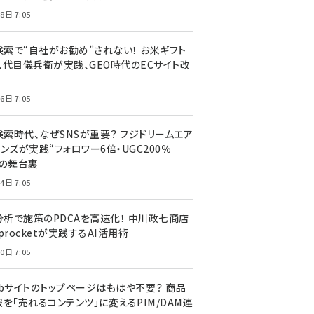
8日 7:05
I検索で“自社がお勧め”されない！ お米ギフト
八代目儀兵衛が実践、GEO時代のECサイト改
6日 7:05
検索時代、なぜSNSが重要？ フジドリームエア
ンズが実践“フォロワー6倍・UGC200％
”の舞台裏
4日 7:05
I分析で施策のPDCAを高速化！ 中川政七商店
procketが実践するAI活用術
0日 7:05
ebサイトのトップページはもはや不要？ 商品
を「売れるコンテンツ」に変えるPIM/DAM連