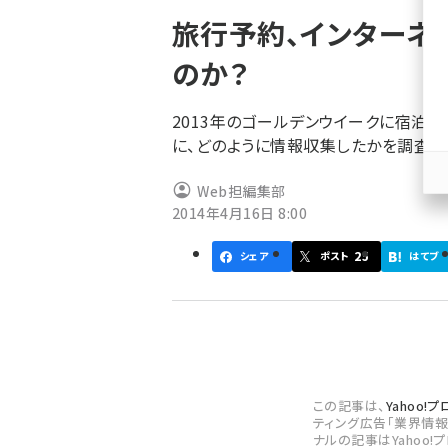
ず
旅行予約、インターネ
のか？
2013年のゴールデンウイークに宿泊を
に、どのように情報収集したかを調査し
Web担編集部
2014年4月16日 8:00
25
シェア
ポスト
はてブ
この記事は、
Yahoo
ティング広告「業界情
ナルの記事はYahoo