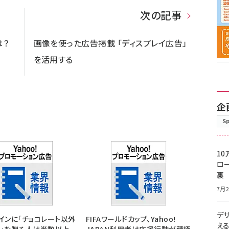
次の記事
は？
画像を使った広告掲載 「ディスプレイ広告」
を活用する
企
S
10
ロー
裏
7月2
デ
インに「チョコレート以外
FIFAワールドカップ、Yahoo!
え