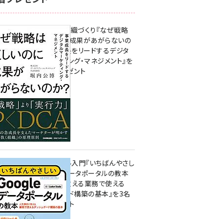
成果を生む組織づくり『なぜ戦略
は正しいのに成果があがらないの
か？ 事業成長をリードするデジタ
ルマーケティング・マネジメント』を
3名様にプレゼント
8月7日 10:00
無料BIツール入門『いちばんやさし
いGoogleデータポータルの教本
人気講師が教える業務で使える
ダッシュボード構築の基本』を3名
様にプレゼント
7月31日 10:00