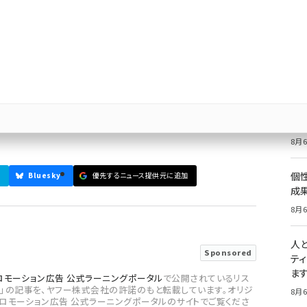
ットでする人はどのくらいいる
価
記
8月6
伴う旅行をした全国20歳以上の男女1,040人を対象
た結果を紹介します。
祝
いた
8月6
個
Bluesky
優先するニュース提供元に追加
成
8月6
人
Sponsored
テ
ま
!プロモーション広告 公式ラーニングポータル
で公開されているリス
報」の記事を、ヤフー株式会社の許諾のもと転載しています。オリジ
8月6
!プロモーション広告 公式ラーニングポータルのサイトでご覧くださ