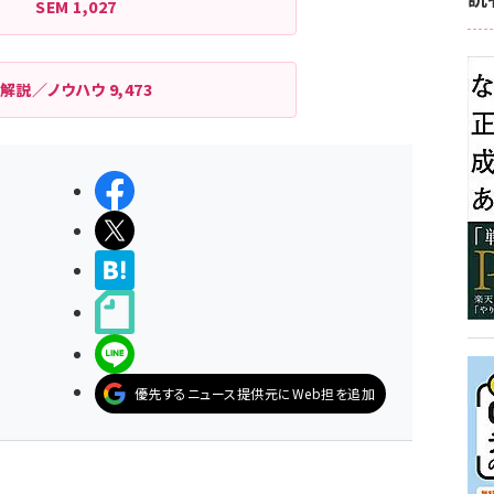
SEM
1,027
解説／ノウハウ
9,473
シェアする
ポストする
>ブクマする
noteで書く
LINEで送る
優先するニュース提供元にWeb担を追加