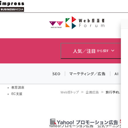
メ
イ
Web担当者
Web担当者
ン
EC担当者
コ
製品導入
ン
企業IT
ソフト開発
テ
人気／注目
から探す
IoT・AI
ン
DCクラウド
研究・調査
ツ
SEO
マーケティング／広告
AI
エネルギー
に
ドローン
移
教育講座
Web担トップ
企画広告
旅行予約、イン
EC支援
動
パ
ン
く
Yahoo!プロモーション広告 公式ラーニング