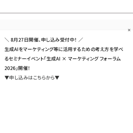
Forum
Web担
Web担ビギナー
Web担メルマガ
連載・特集
＼ 8月27日開催、申し込み受付中！ ／
生成AIをマーケティング等に活用するための考え方を学べ
カテゴリ／種別
セミナー／イベント
から探す
から探す
るセミナーイベント「生成AI × マーケティング フォーラム
2026」開催！
SNS
アクセス解析／データ分析
サイト制作／デザイン
CMS
▼申し込みはこちらから▼
ターネットでする人はどのくらいいるのか？
ポータル特選記事
新