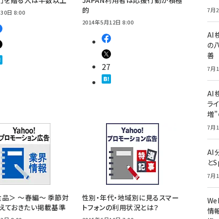
物」を贈る人は半数以上
JAPAN利用者は応援行動が積極
的
7月2
30日 8:00
2014年5月12日 8:00
A
の
善
27
7月1
AI
ライ
増
7月1
A
とS
7月1
品＞ ～春編～ 季節対
性別・年代・地域別に見るスマー
W
さえておきたい掲載基準
トフォンの利用状況とは？
情報