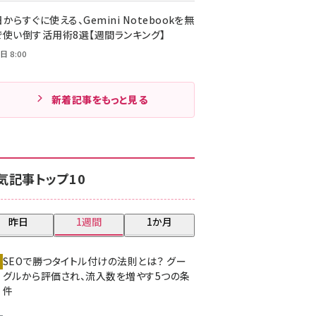
からすぐに使える、Gemini Notebookを無
で使い倒す活用術8選【週間ランキング】
日 8:00
新着記事をもっと見る
気記事トップ10
昨日
1週間
1か月
SEOで勝つタイトル付けの法則とは？ グー
グルから評価され、流入数を増やす5つの条
件