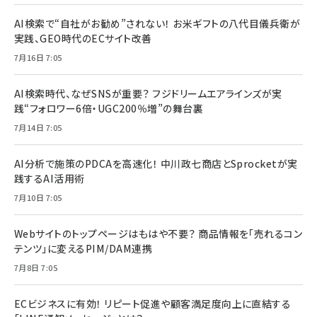
AI検索で“自社がお勧め”されない！ お米ギフトの八代目儀兵衛が
実践、GEO時代のECサイト改善
7月16日 7:05
AI検索時代、なぜSNSが重要？ フジドリームエアラインズが実
践“フォロワー6倍・UGC200％増”の舞台裏
7月14日 7:05
AI分析で施策のPDCAを高速化！ 中川政七商店とSprocketが実
践するAI活用術
7月10日 7:05
Webサイトのトップページはもはや不要？ 商品情報を「売れるコン
テンツ」に変えるPIM/DAM連携
7月8日 7:05
ECビジネスに有効！ リピート促進や顧客満足度向上に直結する