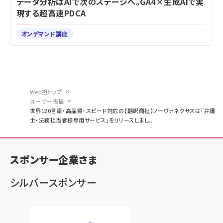
データ分析はAIで次のステージへ。GA4×生成AIで実
現する超高速PDCA
オンデマンド講座
Web担トップ
ユーザー投稿
パ
世界120言語・高品質・スピード対応の【翻訳商社】ノーヴァネクサスは「弁護
士・法務担当者様専用サービス」をリリースしまし...
ン
く
ず
スポンサー企業さま
シルバースポンサー