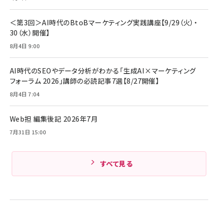
アサヒ飲料 モンスター エナジー 355ml×24本
￥1,870
Anker Soundcore P31i (Bluetooth 6.1) 【完
￥4,192
全ワイヤレスイヤホン/アクティブノイズキャンセリ
＜第3回＞AI時代のBtoBマーケティング実践講座【9/29（火）・
ング/マルチポイント接続 / 最大50時間再生 / PSE
30（水）開催】
組織の成果を最大化する ルールのデザイン
技術基準適合】ブラック
￥5,990
サッポロ 生ビール 黒ラベル 350ml 缶 24本 ビー
8月4日 9:00
￥1,980
ル ケース買い【6/30応募〆切! 黒ラベルビヤセラー
キャンペーン】
Anker PowerLine III Flow USB-C & USB-C
ケーブル Anker絡まないケーブル 240W 結束バン
￥4,857
AI時代のSEOやデータ分析がわかる「生成AI×マーケティング
ド付き USB PD対応 シリコン素材採用 iPhone
フォーラム 2026」講師の必読記事7選【8/27開催】
Amazonランキングをもっと見る
17 / 16 / 15 / Galaxy iPad Pro MacBook
￥1,890
Pro/Air 各種対応 (1.8m ミッドナイトブラック)
8月4日 7:04
Amazonランキングをもっと見る
Web担 編集後記 2026年7月
Amazonランキングをもっと見る
7月31日 15:00
すべて見る