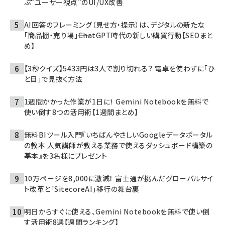
ぶ“ユーザー視点”のUI/UX改善
AI回答のフレーミング（見せ方・提示）は、デジタルの新たな
「商品棚・売り場」――ChatGPT時代の新しい購買行動【SEOまと
め】
【3秒クイズ】5433円は3人で割り切れる？ 電卓を使わずに「ひ
と目」で見抜く方法
1週間かかった作業が1日に！ Gemini Notebookを無料で
使い倒す8つの活用術【1週間まとめ】
無料BIツール入門『いちばんやさしいGoogleデータポータル
の教本 人気講師が教える業務で使えるダッシュボード構築の
基本』を3名様にプレゼント
10万ページを8,000に激減！ 富士通が挑んだグローバルサイ
ト改革と「SitecoreAI」移行の舞台裏
明日からすぐに使える、Gemini Notebookを無料で使い倒
す活用術8選【週間ランキング】