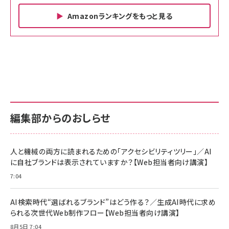
Amazonランキングをもっと見る
Amazon ビジネス・経済関連書籍 の売れ筋ランキン
Amazon 家電＆カメラ の売れ筋ランキング
Amazon パソコン・周辺機器 の売れ筋ランキング
グ
更新日時：2026/06/26 19:00
更新日時：2026/06/26 19:00
更新日時：2026/06/26 19:00
anan(アンアン)2026/07/01号 No.2501[魅せる
KIOXIA(キオクシア) 旧東芝メモリ microSD
KIOXIA(キオクシア) 旧東芝メモリ microSD
カラダ2026／宮舘涼太]
128GB UHS-I Class10 (最大読出速度
128GB UHS-I Class10 (最大読出速度
100MB/s) Nintendo Switch動作確認済 国内
100MB/s) Nintendo Switch動作確認済 国内
￥880
サポート正規品 メーカー保証5年 KLMEA128G
サポート正規品 メーカー保証5年 KLMEA128G
￥2,680
￥2,680
編集部からのおしらせ
anan(アンアン)2026/06/24号 No.2500増刊
スペシャルエディション[王道エンタメの矜持／
NIMASO ガラスフィルム iPhone 17 用 保護フィ
Amazon eギフトカード - Amazonロゴ - クラ
BTS]
ルム 強化ガラス 耐衝撃 高透過率 指紋防止 貼りや
シック
すい ガイド枠付き いPhone17 (6.3インチ) 対応
人と機械の両方に読まれるための「アクセシビリティツリー」／AI
￥1,100
￥5,000
2枚セット DSP25F1698
に自社ブランドは表示されていますか？【Web担当者向け講演】
￥1,599
7:04
anan(アンアン)2026/07/08号 No.2502[2026
Anker PowerLine III Flow USB-C & USB-C
年後半、あなたの恋と運命／山田涼介]
【New】Amazon Fire TV Stick HD | 手軽にスト
ケーブル Anker絡まないケーブル 240W 結束バン
リーミングをはじめよう | ストリーミングメディアプ
ド付き USB PD対応 シリコン素材採用 iPhone
￥880
AI検索時代“選ばれるブランド”はどう作る？／生成AI時代に求め
レイヤー
17 / 16 / 15 / Galaxy iPad Pro MacBook
￥1,890
Pro/Air 各種対応 (1.8m ミッドナイトブラック)
られる次世代Web制作フロー【Web担当者向け講演】
￥6,980
ママ投資家が育休中に１億貯めた株式投資
8月5日 7:04