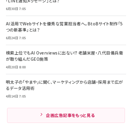
「LINE通知メッセージ」とは？
6月30日 7:05
AI活用でWebサイトを優秀な営業担当者へ。BtoBサイト制作「5
つの新基準」とは？
6月24日 7:05
検索上位でもAI Overviewsに出ない!? 老舗米屋・八代目儀兵衛
が取り組んだGEO施策
4月20日 8:00
明太子の「やまや」に聞く、マーケティングから店舗・採用まで広が
るデータ活用術
4月14日 7:05
企画広告記事をもっと見る