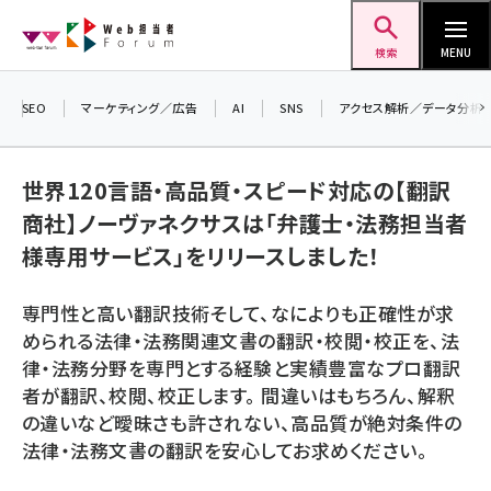
メ
Web担当者Forum
イ
検索
MENU
ン
コ
SEO
マーケティング／広告
AI
SNS
アクセス解析／データ分析
＼ 
ン
7月
テ
世界120言語・高品質・スピード対応の【翻訳
差し
ン
商社】ノーヴァネクサスは「弁護士・法務担当者
▼ア
ツ
seo (3519)
様専用サービス」をリリースしました！
に
ai (2801)
移
専門性と高い翻訳技術そして、なによりも正確性が求
動
youtube (2425)
められる法律・法務関連文書の翻訳・校閲・校正を、法
律・法務分野を専門とする経験と実績豊富なプロ翻訳
note (2310)
者が翻訳、校閲、校正します。 間違いはもちろん、解釈
セミナー (2301)
の違いなど曖昧さも許されない、高品質が絶対条件の
法律・法務文書の翻訳を安心してお求めください。
z世代 (1620)
meo (1274)