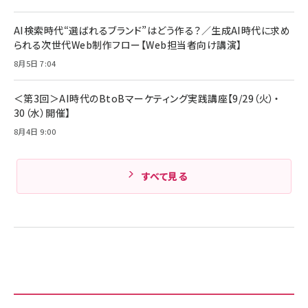
Anker PowerLine III Flow USB-C & USB-C
ケーブル Anker絡まないケーブル 240W 結束バン
￥4,857
ド付き USB PD対応 シリコン素材採用 iPhone
AI検索時代“選ばれるブランド”はどう作る？／生成AI時代に求め
Amazonランキングをもっと見る
17 / 16 / 15 / Galaxy iPad Pro MacBook
￥1,890
られる次世代Web制作フロー【Web担当者向け講演】
Pro/Air 各種対応 (1.8m ミッドナイトブラック)
Amazonランキングをもっと見る
8月5日 7:04
Amazonランキングをもっと見る
＜第3回＞AI時代のBtoBマーケティング実践講座【9/29（火）・
30（水）開催】
8月4日 9:00
すべて見る