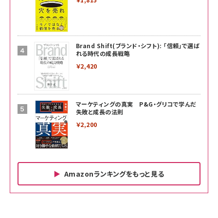
Brand Shift(ブランド・シフト): 「信頼」で選ば
れる時代の成長戦略
￥2,420
マーケティングの真実 P&G・グリコで学んだ
失敗と成長の法則
￥2,200
Amazonランキングをもっと見る
Amazon ビジネス・経済関連書籍 の売れ筋ランキン
Amazon 家電＆カメラ の売れ筋ランキング
Amazon パソコン・周辺機器 の売れ筋ランキング
グ
更新日時：2026/06/26 19:00
更新日時：2026/06/26 19:00
更新日時：2026/06/26 19:00