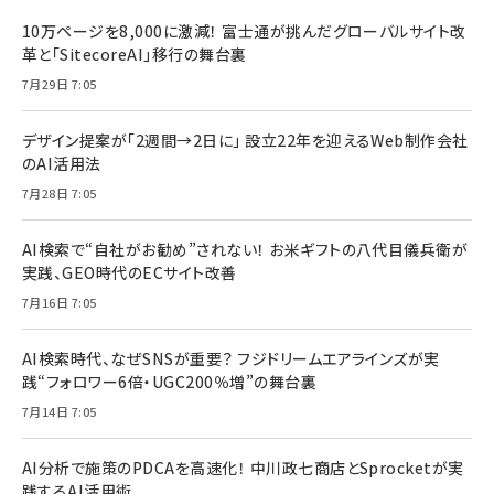
10万ページを8,000に激減！ 富士通が挑んだグローバルサイト改
革と「SitecoreAI」移行の舞台裏
7月29日 7:05
デザイン提案が「2週間→2日に」 設立22年を迎えるWeb制作会社
のAI活用法
7月28日 7:05
AI検索で“自社がお勧め”されない！ お米ギフトの八代目儀兵衛が
実践、GEO時代のECサイト改善
7月16日 7:05
AI検索時代、なぜSNSが重要？ フジドリームエアラインズが実
践“フォロワー6倍・UGC200％増”の舞台裏
7月14日 7:05
AI分析で施策のPDCAを高速化！ 中川政七商店とSprocketが実
践するAI活用術