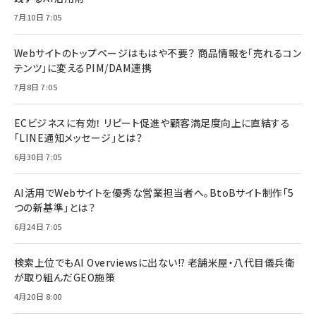
7月10日 7:05
Webサイトのトップページはもはや不要？ 商品情報を「売れるコン
テンツ」に変えるPIM/DAM連携
7月8日 7:05
ECビジネスに有効！ リピート促進や顧客満足度向上に直結する
「LINE通知メッセージ」とは？
6月30日 7:05
AI活用でWebサイトを優秀な営業担当者へ。BtoBサイト制作「5
つの新基準」とは？
6月24日 7:05
検索上位でもAI Overviewsに出ない!? 老舗米屋・八代目儀兵衛
が取り組んだGEO施策
4月20日 8:00