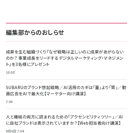
anan(アンアン)2026/07/01号 No.2501[魅せる
KIOXIA(キオクシア) 旧東芝メモリ microSD
KIOXIA(キオクシア) 旧東芝メモリ microSD
カラダ2026／宮舘涼太]
128GB UHS-I Class10 (最大読出速度
128GB UHS-I Class10 (最大読出速度
100MB/s) Nintendo Switch動作確認済 国内
100MB/s) Nintendo Switch動作確認済 国内
￥880
サポート正規品 メーカー保証5年 KLMEA128G
サポート正規品 メーカー保証5年 KLMEA128G
￥2,680
￥2,680
編集部からのおしらせ
anan(アンアン)2026/06/24号 No.2500増刊
スペシャルエディション[王道エンタメの矜持／
NIMASO ガラスフィルム iPhone 17 用 保護フィ
Amazon eギフトカード - Amazonロゴ - クラ
BTS]
ルム 強化ガラス 耐衝撃 高透過率 指紋防止 貼りや
シック
すい ガイド枠付き いPhone17 (6.3インチ) 対応
成果を生む組織づくり『なぜ戦略は正しいのに成果があがらない
￥1,100
￥5,000
2枚セット DSP25F1698
のか？ 事業成長をリードするデジタルマーケティング・マネジメン
￥1,599
ト』を3名様にプレゼント
anan(アンアン)2026/07/08号 No.2502[2026
Anker PowerLine III Flow USB-C & USB-C
年後半、あなたの恋と運命／山田涼介]
【New】Amazon Fire TV Stick HD | 手軽にスト
ケーブル Anker絡まないケーブル 240W 結束バン
10:00
リーミングをはじめよう | ストリーミングメディアプ
ド付き USB PD対応 シリコン素材採用 iPhone
￥880
レイヤー
17 / 16 / 15 / Galaxy iPad Pro MacBook
￥1,890
Pro/Air 各種対応 (1.8m ミッドナイトブラック)
SUBARUのブランド想起戦略／AI活用のカギは「量」より「質」／動
￥6,980
画広告をAIで最大化【マーケター向け講演】
ママ投資家が育休中に１億貯めた株式投資
アサヒ飲料 モンスター エナジー 355ml×24本
￥1,870
7:04
Anker Soundcore P31i (Bluetooth 6.1) 【完
￥4,192
全ワイヤレスイヤホン/アクティブノイズキャンセリ
ング/マルチポイント接続 / 最大50時間再生 / PSE
人と機械の両方に読まれるための「アクセシビリティツリー」／AI
組織の成果を最大化する ルールのデザイン
技術基準適合】ブラック
￥5,990
サッポロ 生ビール 黒ラベル 350ml 缶 24本 ビー
に自社ブランドは表示されていますか？【Web担当者向け講演】
￥1,980
ル ケース買い【6/30応募〆切! 黒ラベルビヤセラー
8月6日 7:04
キャンペーン】