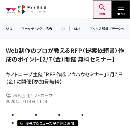
メ
Web担当者Forum
イ
検索
MENU
ン
コ
SEO
マーケティング／広告
AI
SNS
アクセス解析／データ分析
＼ 読
ン
7月2
テ
Web制作のプロが教えるRFP（提案依頼書）作
差し
ン
成のポイント【2/7（金）開催 無料セミナー】
▼ア
ツ
seo (3523)
に
キノトロープ主催「RFP作成 ノウハウセミナー」2月7日
ai (2804)
移
（金）に開催【参加費無料】
動
youtube (2429)
株式会社キノトロープ
note (2312)
2020年1月14日 11:14
セミナー (2303)
z世代 (1622)
優先するニュース提供元に追加
meo (1275)