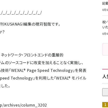
記
8月6
_/_/_/_/_/_/_/_/_/_/
祝
刊KUSANAGI編集の穂苅智哉です。
いた
か？
8月6
・ネットワーク・フロントエンドの重層的
テムのソースコードに改変を加えることなく実施し、
EXAL® Page Speed Technology」を発表
人
peed Technology」を利用した「WEXAL® モバイル
した。
.jp/archives/column_3202