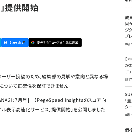
」提供開始
成
果
ジ
プ
Bluesky
優先するニュース提供元に追加
8月7
【ネ
かわ
了
ユーザー投稿のため、編集部の見解や意向と異なる場
8月7
容について正確性を保証できません。
S
GI：7月号] 【PegeSpeed Insightsのスコア向
「
タ
モバイル表示高速化サービス」提供開始」を公開しました
8月7
価