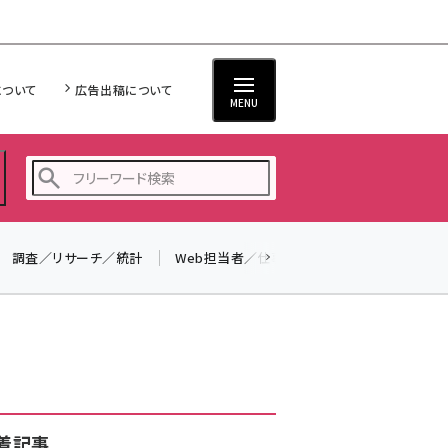
について
広告出稿について
MENU
調査／リサーチ／統計
Web担当者／仕事
法律／標準規格
seo (3528)
ai (2811)
youtube (2439)
note (2315)
セミナー (2308)
着記事