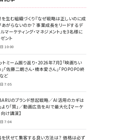
z世代 (1623)
果を生む組織づくり『なぜ戦略は正しいのに成
meo (1277)
があがらないのか？ 事業成長をリードするデ
llmo (1166)
タルマーケティング・マネジメント』を3名様に
レゼント
日 10:00
ットミーム振り返り・2026年7月】「映画ちい
」「佐藤二朗さん・橋本愛さん」「POPOPO終
」など
日 7:05
UBARUのブランド想起戦略／AI活用のカギは
量」より「質」／動画広告をAIで最大化【マーケ
ー向け講演】
日 7:04
格を伏せて集客する良い方法は？ 価格は必ず