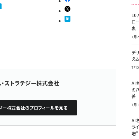
10
ロー
裏
7月2
デ
え
7月2
ム・ストラテジー株式会社
A
の
善
7月1
テジー株式会社
のプロフィールを見る
AI
ライ
増