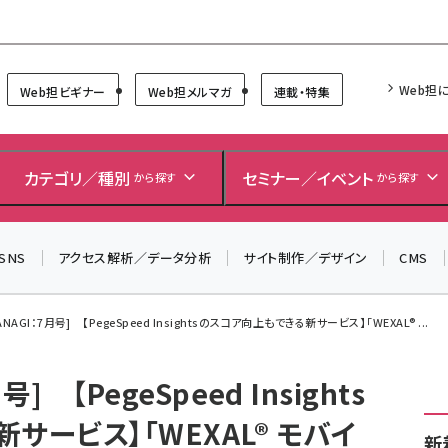
Forum
Web担
Web担ビギナー
Web担メルマガ
連載・特集
カテゴリ／種別
セミナー／イベント
から探す
から探す
SNS
アクセス解析／データ分析
サイト制作／デザイン
CMS
NAGI：7月号] 【PegeSpeed Insightsのスコア向上もできる新サービス】「WEXAL® ...
] 【PegeSpeed Insights
サービス】「WEXAL® モバイ
新