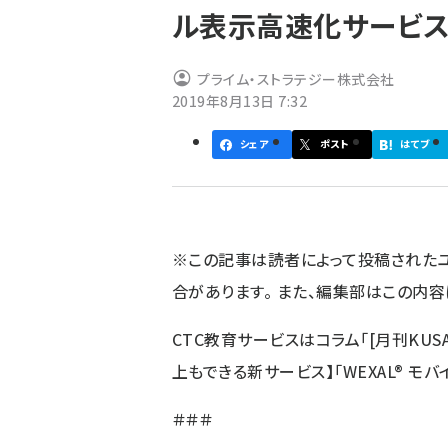
ル表示高速化サービス
ず
プライム・ストラテジー株式会社
2019年8月13日 7:32
シェア
ポスト
はてブ
※この記事は読者によって投稿された
合があります。 また、編集部はこの内
CTC教育サービスはコラム「[月刊KUSANA
上もできる新サービス】「WEXAL® 
＃＃＃