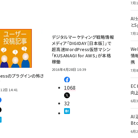
7月1
A
とS
7月1
デジタルマーケティング戦略情報
メディア「DIGIDAY［日本版］」で
W
超高速WordPress仮想マシン
「KUSANAGI for AWS」が本格
情報
稼働
携
2016年4月28日 10:39
7月8
Pressのプラグインの怖さ
方
E
1068
12日 14:41
向
6月3
32
A
Bt
6月2