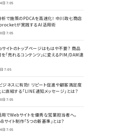
4日 7:05
I分析で施策のPDCAを高速化！ 中川政七商店
procketが実践するAI活用術
0日 7:05
ebサイトのトップページはもはや不要？ 商品
を「売れるコンテンツ」に変えるPIM/DAM連
日 7:05
Cビジネスに有効！ リピート促進や顧客満足度
上に直結する「LINE通知メッセージ」とは？
0日 7:05
I活用でWebサイトを優秀な営業担当者へ。
oBサイト制作「5つの新基準」とは？
4日 7:05