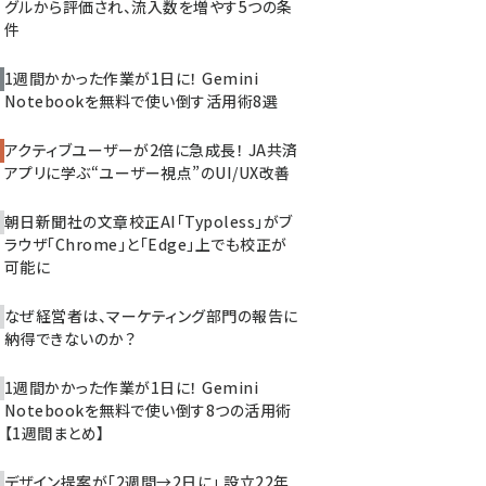
グルから評価され、流入数を増やす5つの条
件
1週間かかった作業が1日に！ Gemini
Notebookを無料で使い倒す活用術8選
アクティブユーザーが2倍に急成長！ JA共済
アプリに学ぶ“ユーザー視点”のUI/UX改善
朝日新聞社の文章校正AI「Typoless」がブ
ラウザ「Chrome」と「Edge」上でも校正が
可能に
なぜ経営者は、マーケティング部門の報告に
納得できないのか？
1週間かかった作業が1日に！ Gemini
Notebookを無料で使い倒す8つの活用術
【1週間まとめ】
デザイン提案が「2週間→2日に」 設立22年