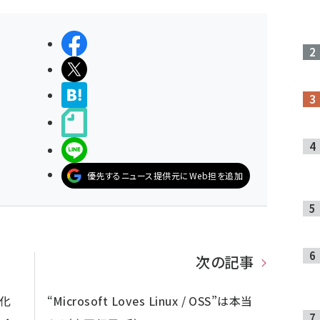
シェアする
ポストする
>ブクマする
noteで書く
LINEで送る
優先するニュース提供元にWeb担を追加
次の記事
速化
“Microsoft Loves Linux / OSS”は本当