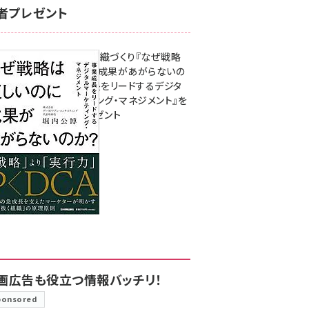
者プレゼント
成果を生む組織づくり『なぜ戦略
は正しいのに成果があがらないの
か？ 事業成長をリードするデジタ
ルマーケティング・マネジメント』を
3名様にプレゼント
8月7日 10:00
画広告も役立つ情報バッチリ！
ponsored