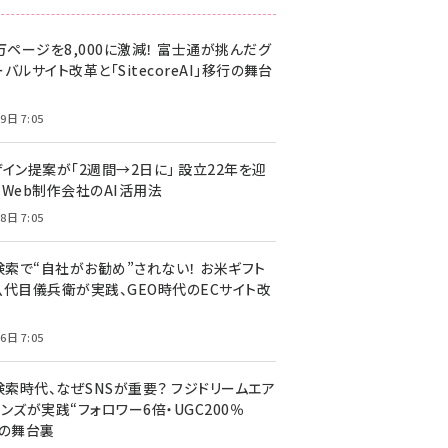
万ページを8,000に激減！ 富士通が挑んだグ
バルサイト改革と「SitecoreAI」移行の舞台
9日 7:05
ザイン提案が「2週間→2日に」 設立22年を迎
るWeb制作会社のAI活用法
8日 7:05
I検索で“自社がお勧め”されない！ お米ギフト
八代目儀兵衛が実践、GEO時代のECサイト改
6日 7:05
検索時代、なぜSNSが重要？ フジドリームエア
ンズが実践“フォロワー6倍・UGC200％
”の舞台裏