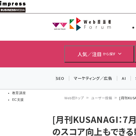
メ
イ
Web担当者
Web担当者
ン
EC担当者
コ
製品導入
ン
企業IT
ソフト開発
テ
人気／注目
から探す
IoT・AI
ン
DCクラウド
研究・調査
ツ
SEO
マーケティング／広告
AI
エネルギー
に
ドローン
移
教育講座
Web担トップ
ユーザー投稿
[月刊KUSA
EC支援
動
パ
[月刊KUSANAGI：7月号
ン
のスコア向上もできる新
く