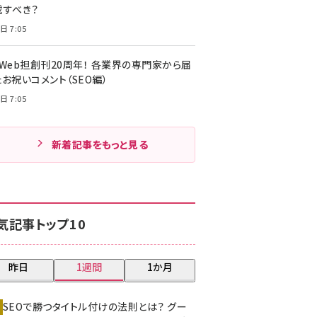
載すべき？
日 7:05
・Web担創刊20周年！ 各業界の専門家から届
お祝いコメント（SEO編）
日 7:05
新着記事をもっと見る
気記事トップ10
昨日
1週間
1か月
SEOで勝つタイトル付けの法則とは？ グー