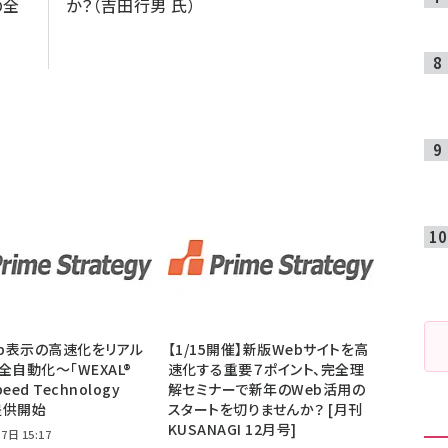
の全
か？（吉田行男 氏）
eb表示の高速化をリアル
【1/15開催】新版Webサイトを高
全自動化～「WEXAL®
速化する重要７ポイント、完全理
peed Technology
解セミナーで新年のWeb活用の
を提供開始
スタートを切りませんか？ [月刊
KUSANAGI 12月号]
7日 15:17