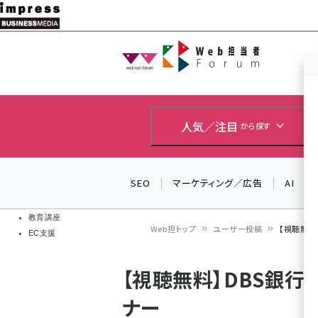
メ
イ
Web担当者
Web担当者
ン
EC担当者
コ
製品導入
ン
企業IT
ソフト開発
テ
人気／注目
から探す
IoT・AI
ン
DCクラウド
研究・調査
ツ
SEO
マーケティング／広告
AI
エネルギー
に
ドローン
移
教育講座
Web担トップ
ユーザー投稿
【視聴無料
EC支援
動
パ
【視聴無料】DBS銀
ン
ナー
く