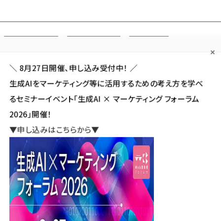
Forum
Web担
Web担ビギナー
Web担メルマガ
連載・特集
＼ 8月27日開催、申し込み受付中！ ／
生成AIをマーケティング等に活用するための考え方を学べ
カテゴリ／種別
セミナー／イベント
から探す
から探す
るセミナーイベント「生成AI × マーケティング フォーラム
2026」開催！
SNS
アクセス解析／データ分析
サイト制作／デザイン
CMS
▼申し込みはこちらから▼
】DBS銀行のデジタル施策調査 動画セミナー
行のデジタル施策調査 動画セミ
新