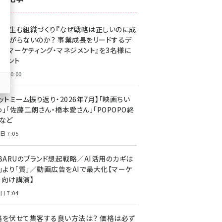
z世代 (1623)
果を生む組織づくり『なぜ戦略は正しいのに成
meo (1277)
があがらないのか？ 事業成長をリードするデ
llmo (1166)
タルマーケティング・マネジメント』を3名様に
レゼント
日 10:00
ットミーム振り返り・2026年7月】「映画ちい
」「佐藤二朗さん・橋本愛さん」「POPOPO終
」など
日 7:05
UBARUのブランド想起戦略／AI活用のカギは
量」より「質」／動画広告をAIで最大化【マーケ
ー向け講演】
日 7:04
格を伏せて集客する良い方法は？ 価格は必ず