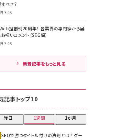
載すべき？
日 7:05
・Web担創刊20周年！ 各業界の専門家から届
お祝いコメント（SEO編）
日 7:05
新着記事をもっと見る
気記事トップ10
昨日
1週間
1か月
SEOで勝つタイトル付けの法則とは？ グー