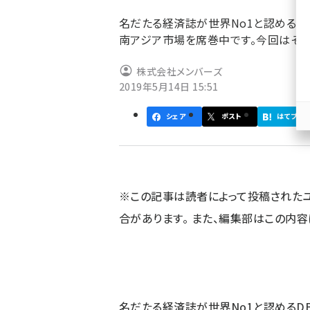
ず
名だたる経済誌が世界No1と認めるD
南アジア市場を席巻中です。今回はその
株式会社メンバーズ
2019年5月14日 15:51
シェア
ポスト
はてブ
※この記事は読者によって投稿された
合があります。 また、編集部はこの内
名だたる経済誌が世界No1と認めるD