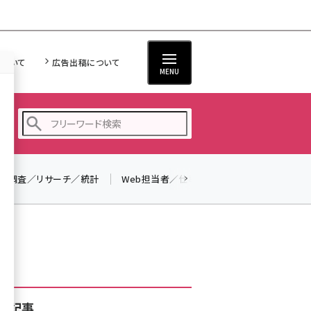
について
広告出稿について
MENU
調査／リサーチ／統計
Web担当者／仕事
法律／標準規格
seo (3528)
ai (2811)
youtube (2439)
note (2315)
セミナー (2308)
着記事