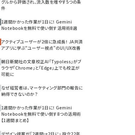
グルから評価され、流入数を増やす5つの条
件
1週間かかった作業が1日に！ Gemini
Notebookを無料で使い倒す活用術8選
アクティブユーザーが2倍に急成長！ JA共済
アプリに学ぶ“ユーザー視点”のUI/UX改善
朝日新聞社の文章校正AI「Typoless」がブ
ラウザ「Chrome」と「Edge」上でも校正が
可能に
なぜ経営者は、マーケティング部門の報告に
納得できないのか？
1週間かかった作業が1日に！ Gemini
Notebookを無料で使い倒す8つの活用術
【1週間まとめ】
デザイン提案が「2週間→2日に」 設立22年