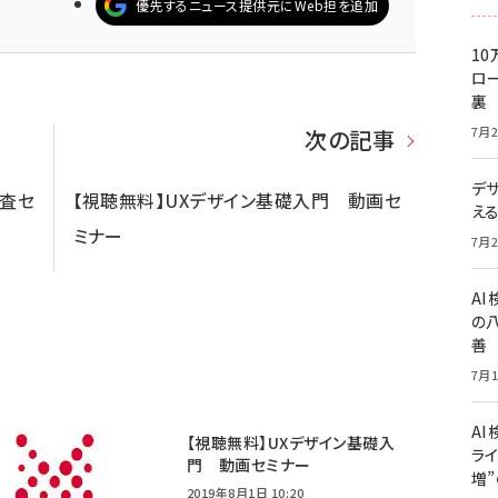
優先するニュース提供元にWeb担を追加
10
ロー
裏
7月2
次の記事
デ
調査セ
【視聴無料】UXデザイン基礎入門 動画セ
え
ミナー
7月2
A
の
善
7月1
AI
【視聴無料】UXデザイン基礎入
ライ
門 動画セミナー
増
2019年8月1日 10:20