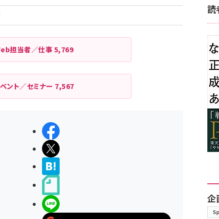
読
店
Web担当者／仕事
5,769
イベント／セミナー
7,567
シェアする
ポストする
>ブクマする
noteで書く
企
LINEで送る
S