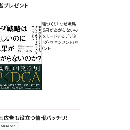
者プレゼント
成果を生む組織づくり『なぜ戦略
は正しいのに成果があがらないの
か？ 事業成長をリードするデジタ
ルマーケティング・マネジメント』を
3名様にプレゼント
8月7日 10:00
画広告も役立つ情報バッチリ！
ponsored