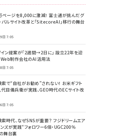
万ページを8,000に激減！ 富士通が挑んだグ
バルサイト改革と「SitecoreAI」移行の舞台
9日 7:05
ザイン提案が「2週間→2日に」 設立22年を迎
るWeb制作会社のAI活用法
8日 7:05
I検索で“自社がお勧め”されない！ お米ギフト
八代目儀兵衛が実践、GEO時代のECサイト改
6日 7:05
検索時代、なぜSNSが重要？ フジドリームエア
ンズが実践“フォロワー6倍・UGC200％
”の舞台裏