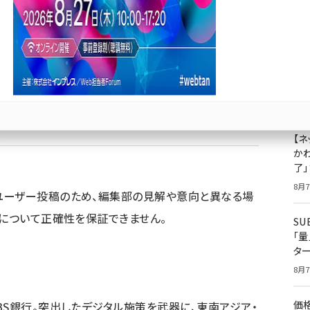
BS銀行。突出したデジタル施策を武器に、東南アジア・
DBS銀行のデジタル施策の調査結果を
成
果
ジ
プ
8月7
Bluesky
優先するニュース提供元に追加
【ネ
かわ
了
8月7
ユーザー投稿のため、編集部の見解や意向と異なる場
容について正確性を保証できません。
S
「
タ
8月7
価
BS銀行。突出したデジタル施策を武器に、東南アジア・