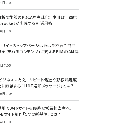
4日 7:05
I分析で施策のPDCAを高速化！ 中川政七商店
procketが実践するAI活用術
0日 7:05
ebサイトのトップページはもはや不要？ 商品
を「売れるコンテンツ」に変えるPIM/DAM連
日 7:05
Cビジネスに有効！ リピート促進や顧客満足度
上に直結する「LINE通知メッセージ」とは？
0日 7:05
I活用でWebサイトを優秀な営業担当者へ。
oBサイト制作「5つの新基準」とは？
4日 7:05