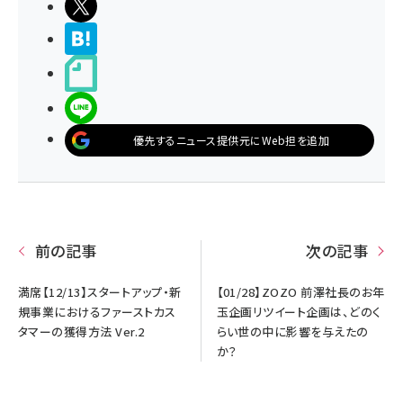
ポストする
>ブクマする
noteで書く
LINEで送る
優先するニュース提供元にWeb担を追加
前の記事
次の記事
満席【12/13】スタートアップ・新
【01/28】ZOZO 前澤社長のお年
規事業におけるファーストカス
玉企画リツイート企画は、どのく
タマーの獲得方法 Ver.2
らい世の中に影響を与えたの
か？