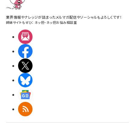
業界情報やナレッジが詰まったメルマガ配信やソーシャルもよろしくです！
姉妹サイトもぜひ：
ネッ担
・
ネッ担お悩み相談室
メルマガ
Facebook
X(エックス)
BlueSky
Googleニュース
RSS