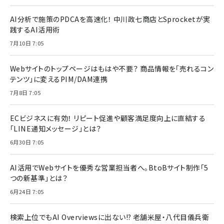
AI分析で施策のPDCAを高速化！ 中川政七商店とSprocketが実
践するAI活用術
7月10日 7:05
Webサイトのトップページはもはや不要？ 商品情報を「売れるコン
テンツ」に変えるPIM/DAM連携
7月8日 7:05
ECビジネスに有効！ リピート促進や顧客満足度向上に直結する
「LINE通知メッセージ」とは？
6月30日 7:05
AI活用でWebサイトを優秀な営業担当者へ。BtoBサイト制作「5
つの新基準」とは？
6月24日 7:05
検索上位でもAI Overviewsに出ない!? 老舗米屋・八代目儀兵衛