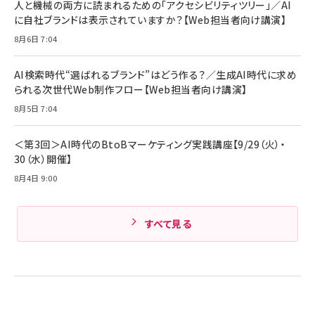
人と機械の両方に読まれるための「アクセシビリティツリー」／AI
組織の成果を最大化する ルールのデザイン
技術基準適合】ブラック
￥5,990
サッポロ 生ビール 黒ラベル 350ml 缶 24本 ビー
に自社ブランドは表示されていますか？【Web担当者向け講演】
￥1,980
ル ケース買い【6/30応募〆切! 黒ラベルビヤセラー
8月6日 7:04
キャンペーン】
Anker PowerLine III Flow USB-C & USB-C
ケーブル Anker絡まないケーブル 240W 結束バン
￥4,857
ド付き USB PD対応 シリコン素材採用 iPhone
AI検索時代“選ばれるブランド”はどう作る？／生成AI時代に求め
Amazonランキングをもっと見る
17 / 16 / 15 / Galaxy iPad Pro MacBook
￥1,890
られる次世代Web制作フロー【Web担当者向け講演】
Pro/Air 各種対応 (1.8m ミッドナイトブラック)
Amazonランキングをもっと見る
8月5日 7:04
Amazonランキングをもっと見る
＜第3回＞AI時代のBtoBマーケティング実践講座【9/29（火）・
30（水）開催】
8月4日 9:00
すべて見る