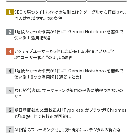
SEOで勝つタイトル付けの法則とは？ グーグルから評価され、
流入数を増やす5つの条件
1週間かかった作業が1日に！ Gemini Notebookを無料で
使い倒す活用術8選
アクティブユーザーが2倍に急成長！ JA共済アプリに学
ぶ“ユーザー視点”のUI/UX改善
1週間かかった作業が1日に！ Gemini Notebookを無料で
使い倒す8つの活用術【1週間まとめ】
なぜ経営者は、マーケティング部門の報告に納得できないの
か？
朝日新聞社の文章校正AI「Typoless」がブラウザ「Chrome」
と「Edge」上でも校正が可能に
AI回答のフレーミング（見せ方・提示）は、デジタルの新たな