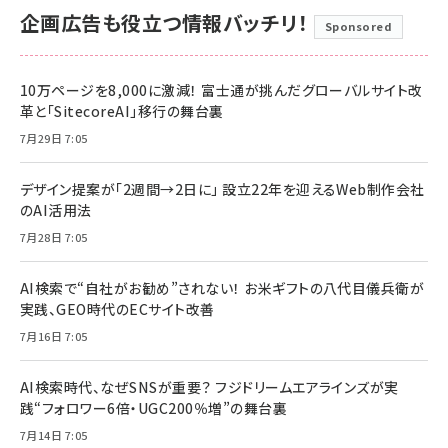
企画広告も役立つ情報バッチリ！
Sponsored
10万ページを8,000に激減！ 富士通が挑んだグローバルサイト改
革と「SitecoreAI」移行の舞台裏
7月29日 7:05
デザイン提案が「2週間→2日に」 設立22年を迎えるWeb制作会社
のAI活用法
7月28日 7:05
AI検索で“自社がお勧め”されない！ お米ギフトの八代目儀兵衛が
実践、GEO時代のECサイト改善
7月16日 7:05
AI検索時代、なぜSNSが重要？ フジドリームエアラインズが実
践“フォロワー6倍・UGC200％増”の舞台裏
7月14日 7:05