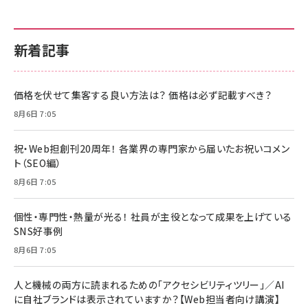
新着記事
価格を伏せて集客する良い方法は？ 価格は必ず記載すべき？
8月6日 7:05
祝・Web担創刊20周年！ 各業界の専門家から届いたお祝いコメン
ト（SEO編）
8月6日 7:05
個性・専門性・熱量が光る！ 社員が主役となって成果を上げている
SNS好事例
8月6日 7:05
人と機械の両方に読まれるための「アクセシビリティツリー」／AI
に自社ブランドは表示されていますか？【Web担当者向け講演】