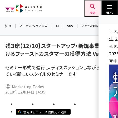
メ
Web担当者Forum
イ
検索
MENU
ン
コ
SEO
マーケティング／広告
AI
SNS
アクセス解析／データ分析
＼ 
ン
生成
テ
残３席【12/20】スタートアップ・新規事業にお
るセ
ン
けるファーストカスタマーの獲得方法 Ver.2
202
ツ
seo (3524)
▼申
に
セミナー形式で進行し、ディスカッションしながら進め
ai (2804)
移
ていく新しいスタイルのセミナーです
動
youtube (2431)
Marketing Today
note (2312)
2018年12月14日 14:35
セミナー (2306)
z世代 (1622)
優先するニュース提供元に追加
meo (1275)