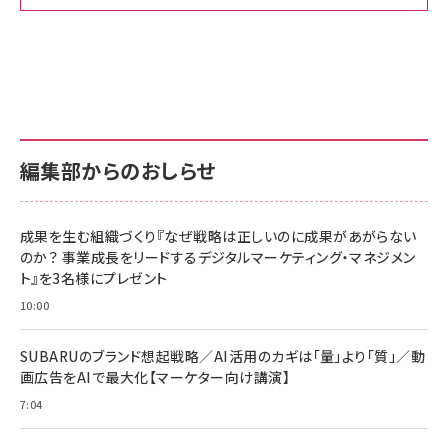
Amazon ビジネス・経済関連書籍 の売れ筋ランキン
Amazon 家電＆カメラ の売れ筋ランキング
Amazon パソコン・周辺機器 の売れ筋ランキング
グ
更新日時：2026/06/26 19:00
更新日時：2026/06/26 19:00
更新日時：2026/06/26 19:00
anan(アンアン)2026/07/01号 No.2501[魅せる
KIOXIA(キオクシア) 旧東芝メモリ microSD
KIOXIA(キオクシア) 旧東芝メモリ microSD
カラダ2026／宮舘涼太]
128GB UHS-I Class10 (最大読出速度
128GB UHS-I Class10 (最大読出速度
100MB/s) Nintendo Switch動作確認済 国内
100MB/s) Nintendo Switch動作確認済 国内
￥880
サポート正規品 メーカー保証5年 KLMEA128G
サポート正規品 メーカー保証5年 KLMEA128G
￥2,680
￥2,680
編集部からのおしらせ
anan(アンアン)2026/06/24号 No.2500増刊
スペシャルエディション[王道エンタメの矜持／
NIMASO ガラスフィルム iPhone 17 用 保護フィ
Amazon eギフトカード - Amazonロゴ - クラ
BTS]
ルム 強化ガラス 耐衝撃 高透過率 指紋防止 貼りや
シック
すい ガイド枠付き いPhone17 (6.3インチ) 対応
成果を生む組織づくり『なぜ戦略は正しいのに成果があがらない
￥1,100
￥5,000
2枚セット DSP25F1698
のか？ 事業成長をリードするデジタルマーケティング・マネジメン
￥1,599
ト』を3名様にプレゼント
anan(アンアン)2026/07/08号 No.2502[2026
Anker PowerLine III Flow USB-C & USB-C
年後半、あなたの恋と運命／山田涼介]
【New】Amazon Fire TV Stick HD | 手軽にスト
ケーブル Anker絡まないケーブル 240W 結束バン
10:00
リーミングをはじめよう | ストリーミングメディアプ
ド付き USB PD対応 シリコン素材採用 iPhone
￥880
レイヤー
17 / 16 / 15 / Galaxy iPad Pro MacBook
￥1,890
Pro/Air 各種対応 (1.8m ミッドナイトブラック)
SUBARUのブランド想起戦略／AI活用のカギは「量」より「質」／動
￥6,980
画広告をAIで最大化【マーケター向け講演】
ママ投資家が育休中に１億貯めた株式投資
アサヒ飲料 モンスター エナジー 355ml×24本
￥1,870
7:04
Anker Soundcore P31i (Bluetooth 6.1) 【完
￥4,192
全ワイヤレスイヤホン/アクティブノイズキャンセリ
ング/マルチポイント接続 / 最大50時間再生 / PSE