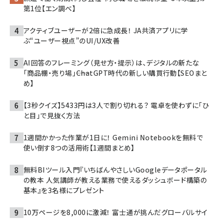
第1位【エン調べ】
アクティブユーザーが2倍に急成長！ JA共済アプリに学
ぶ“ユーザー視点”のUI/UX改善
AI回答のフレーミング（見せ方・提示）は、デジタルの新たな
「商品棚・売り場」――ChatGPT時代の新しい購買行動【SEOまと
め】
【3秒クイズ】5433円は3人で割り切れる？ 電卓を使わずに「ひ
と目」で見抜く方法
1週間かかった作業が1日に！ Gemini Notebookを無料で
使い倒す8つの活用術【1週間まとめ】
無料BIツール入門『いちばんやさしいGoogleデータポータル
の教本 人気講師が教える業務で使えるダッシュボード構築の
基本』を3名様にプレゼント
10万ページを8,000に激減！ 富士通が挑んだグローバルサイ