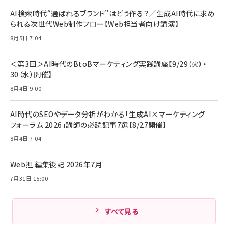
リーミングをはじめよう | ストリーミングメディアプ
ド付き USB PD対応 シリコン素材採用 iPhone
￥880
AI検索時代“選ばれるブランド”はどう作る？／生成AI時代に求め
レイヤー
17 / 16 / 15 / Galaxy iPad Pro MacBook
￥1,890
Pro/Air 各種対応 (1.8m ミッドナイトブラック)
られる次世代Web制作フロー【Web担当者向け講演】
￥6,980
ママ投資家が育休中に１億貯めた株式投資
8月5日 7:04
アサヒ飲料 モンスター エナジー 355ml×24本
￥1,870
Anker Soundcore P31i (Bluetooth 6.1) 【完
￥4,192
全ワイヤレスイヤホン/アクティブノイズキャンセリ
＜第3回＞AI時代のBtoBマーケティング実践講座【9/29（火）・
ング/マルチポイント接続 / 最大50時間再生 / PSE
30（水）開催】
組織の成果を最大化する ルールのデザイン
技術基準適合】ブラック
￥5,990
サッポロ 生ビール 黒ラベル 350ml 缶 24本 ビー
8月4日 9:00
￥1,980
ル ケース買い【6/30応募〆切! 黒ラベルビヤセラー
キャンペーン】
Anker PowerLine III Flow USB-C & USB-C
ケーブル Anker絡まないケーブル 240W 結束バン
￥4,857
AI時代のSEOやデータ分析がわかる「生成AI×マーケティング
ド付き USB PD対応 シリコン素材採用 iPhone
フォーラム 2026」講師の必読記事7選【8/27開催】
Amazonランキングをもっと見る
17 / 16 / 15 / Galaxy iPad Pro MacBook
￥1,890
Pro/Air 各種対応 (1.8m ミッドナイトブラック)
8月4日 7:04
Amazonランキングをもっと見る
Web担 編集後記 2026年7月
Amazonランキングをもっと見る
7月31日 15:00
すべて見る