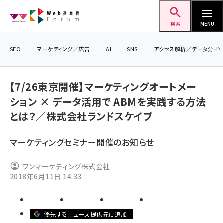
メ
Web担当者Forum
イ
検索
MENU
ン
コ
SEO
マーケティング／広告
AI
SNS
アクセス解析／データ分析
＼ 
ン
7月
テ
【7/26東京開催】マーケティングオートメー
差し
ン
ション × データ活用で ABMを実践する方法
▼ア
ツ
seo (3516)
とは？／株式会社ランドスケイプ
に
ai (2799)
移
マーケティングセミナー開催のお知らせ
動
youtube (2420)
ワンマーケティング株式会社
note (2308)
2018年6月11日 14:33
セミナー (2296)
z世代 (1617)
優先するニュース提供元に追加
meo (1274)