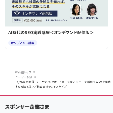
AI時代のSEO実践講座＜オンデマンド配信版＞
オンデマンド講座
Web担トップ
ユーザー投稿
パ
【7/26東京開催】マーケティングオートメーション × データ活用で ABMを実践
する方法とは？／株式会社ランドスケイプ
ン
く
ず
スポンサー企業さま