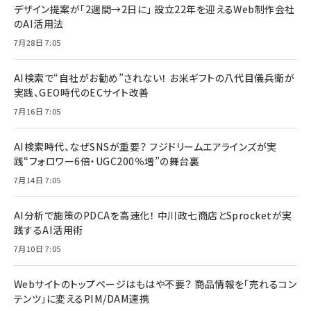
デザイン提案が「2週間→2日に」 設立22年を迎えるWeb制作会社
のAI活用法
7月28日 7:05
AI検索で“自社がお勧め”されない！ お米ギフトの八代目儀兵衛が
実践、GEO時代のECサイト改善
7月16日 7:05
AI検索時代、なぜSNSが重要？ フジドリームエアラインズが実
践“フォロワー6倍・UGC200％増”の舞台裏
7月14日 7:05
AI分析で施策のPDCAを高速化！ 中川政七商店とSprocketが実
践するAI活用術
7月10日 7:05
Webサイトのトップページはもはや不要？ 商品情報を「売れるコン
テンツ」に変えるPIM/DAM連携