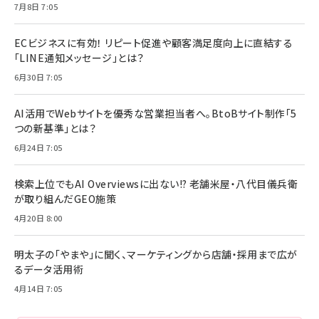
7月8日 7:05
ECビジネスに有効！ リピート促進や顧客満足度向上に直結する
「LINE通知メッセージ」とは？
6月30日 7:05
AI活用でWebサイトを優秀な営業担当者へ。BtoBサイト制作「5
つの新基準」とは？
6月24日 7:05
検索上位でもAI Overviewsに出ない!? 老舗米屋・八代目儀兵衛
が取り組んだGEO施策
4月20日 8:00
明太子の「やまや」に聞く、マーケティングから店舗・採用まで広が
るデータ活用術
4月14日 7:05