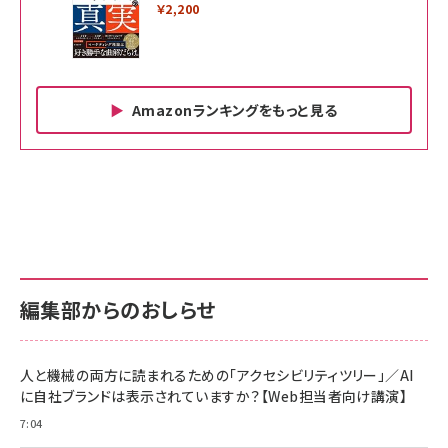
￥2,200
Amazonランキングをもっと見る
Amazon ビジネス・経済関連書籍 の売れ筋ランキン
Amazon 家電＆カメラ の売れ筋ランキング
Amazon パソコン・周辺機器 の売れ筋ランキング
グ
更新日時：2026/06/26 19:00
更新日時：2026/06/26 19:00
更新日時：2026/06/26 19:00
anan(アンアン)2026/07/01号 No.2501[魅せる
KIOXIA(キオクシア) 旧東芝メモリ microSD
KIOXIA(キオクシア) 旧東芝メモリ microSD
カラダ2026／宮舘涼太]
128GB UHS-I Class10 (最大読出速度
128GB UHS-I Class10 (最大読出速度
100MB/s) Nintendo Switch動作確認済 国内
100MB/s) Nintendo Switch動作確認済 国内
￥880
サポート正規品 メーカー保証5年 KLMEA128G
サポート正規品 メーカー保証5年 KLMEA128G
￥2,680
￥2,680
編集部からのおしらせ
anan(アンアン)2026/06/24号 No.2500増刊
スペシャルエディション[王道エンタメの矜持／
NIMASO ガラスフィルム iPhone 17 用 保護フィ
Amazon eギフトカード - Amazonロゴ - クラ
BTS]
ルム 強化ガラス 耐衝撃 高透過率 指紋防止 貼りや
シック
すい ガイド枠付き いPhone17 (6.3インチ) 対応
人と機械の両方に読まれるための「アクセシビリティツリー」／AI
￥1,100
￥5,000
2枚セット DSP25F1698
に自社ブランドは表示されていますか？【Web担当者向け講演】
￥1,599
7:04
anan(アンアン)2026/07/08号 No.2502[2026
Anker PowerLine III Flow USB-C & USB-C
年後半、あなたの恋と運命／山田涼介]
【New】Amazon Fire TV Stick HD | 手軽にスト
ケーブル Anker絡まないケーブル 240W 結束バン