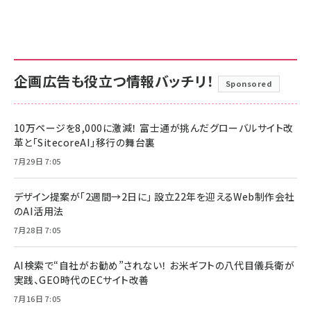
企画広告も役立つ情報バッチリ！
Sponsored
10万ページを8,000に激減！ 富士通が挑んだグローバルサイト改
革と「SitecoreAI」移行の舞台裏
7月29日 7:05
デザイン提案が「2週間→2日に」 設立22年を迎えるWeb制作会社
のAI活用法
7月28日 7:05
AI検索で“自社がお勧め”されない！ お米ギフトの八代目儀兵衛が
実践、GEO時代のECサイト改善
7月16日 7:05