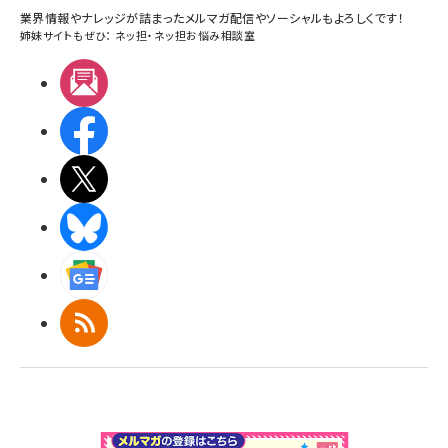
業界情報やナレッジが詰まったメルマガ配信やソーシャルもよろしくです！
姉妹サイトもぜひ：
ネッ担
・
ネッ担お悩み相談室
メルマガ
Facebook
X(エックス)
BlueSky
Googleニュース
RSS