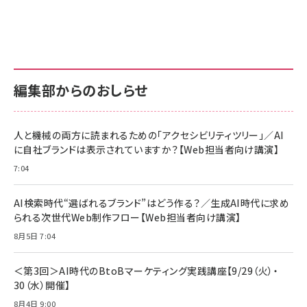
グ
更新日時：2026/06/26 19:00
更新日時：2026/06/26 19:00
更新日時：2026/06/26 19:00
anan(アンアン)2026/07/01号 No.2501[魅せる
KIOXIA(キオクシア) 旧東芝メモリ microSD
KIOXIA(キオクシア) 旧東芝メモリ microSD
カラダ2026／宮舘涼太]
128GB UHS-I Class10 (最大読出速度
128GB UHS-I Class10 (最大読出速度
100MB/s) Nintendo Switch動作確認済 国内
100MB/s) Nintendo Switch動作確認済 国内
￥880
サポート正規品 メーカー保証5年 KLMEA128G
サポート正規品 メーカー保証5年 KLMEA128G
￥2,680
￥2,680
編集部からのおしらせ
anan(アンアン)2026/06/24号 No.2500増刊
スペシャルエディション[王道エンタメの矜持／
NIMASO ガラスフィルム iPhone 17 用 保護フィ
Amazon eギフトカード - Amazonロゴ - クラ
BTS]
ルム 強化ガラス 耐衝撃 高透過率 指紋防止 貼りや
シック
すい ガイド枠付き いPhone17 (6.3インチ) 対応
人と機械の両方に読まれるための「アクセシビリティツリー」／AI
￥1,100
￥5,000
2枚セット DSP25F1698
に自社ブランドは表示されていますか？【Web担当者向け講演】
￥1,599
7:04
anan(アンアン)2026/07/08号 No.2502[2026
Anker PowerLine III Flow USB-C & USB-C
年後半、あなたの恋と運命／山田涼介]
【New】Amazon Fire TV Stick HD | 手軽にスト
ケーブル Anker絡まないケーブル 240W 結束バン
リーミングをはじめよう | ストリーミングメディアプ
ド付き USB PD対応 シリコン素材採用 iPhone
￥880
AI検索時代“選ばれるブランド”はどう作る？／生成AI時代に求め
レイヤー
17 / 16 / 15 / Galaxy iPad Pro MacBook
￥1,890
Pro/Air 各種対応 (1.8m ミッドナイトブラック)
られる次世代Web制作フロー【Web担当者向け講演】
￥6,980
ママ投資家が育休中に１億貯めた株式投資
8月5日 7:04
アサヒ飲料 モンスター エナジー 355ml×24本
￥1,870
Anker Soundcore P31i (Bluetooth 6.1) 【完
￥4,192
全ワイヤレスイヤホン/アクティブノイズキャンセリ
＜第3回＞AI時代のBtoBマーケティング実践講座【9/29（火）・
ング/マルチポイント接続 / 最大50時間再生 / PSE
30（水）開催】
組織の成果を最大化する ルールのデザイン
技術基準適合】ブラック
￥5,990
サッポロ 生ビール 黒ラベル 350ml 缶 24本 ビー
8月4日 9:00
￥1,980