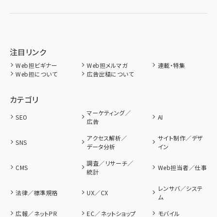
注目リンク
Web担ビギナー
Web担メルマガ
連載・特集
Web担について
広告出稿について
カテゴリ
マーケティング／
SEO
AI
広告
アクセス解析／
サイト制作／デザ
SNS
データ分析
イン
調査／リサーチ／
CMS
Web担当者／仕事
統計
レンサバ／システ
法律／標準規格
UX／CX
ム
広報／ネットPR
EC／ネットショップ
モバイル