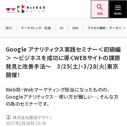
メ
Web担当者Forum
イ
検索
MENU
ン
コ
SEO
マーケティング／広告
AI
SNS
アクセス解析／データ分析
＼ 
ン
7月
テ
Google アナリティクス実践セミナー＜初級編
差し
ン
＞ ～ビジネスを成功に導くWEBサイトの課題
▼
ツ
seo (3519)
発見と改善手法～ 3/25(土)・3/28(火)東京
に
開催！
ai (2801)
移
動
youtube (2425)
Web担・Webマーケティング担当になったものの、
note (2310)
Googleアナリティクス…使い方が難しい…。そんな方
の為のセミナーです。
セミナー (2301)
z世代 (1620)
株式会社販促デザイン
2017年2月28日 10:36
meo (1274)