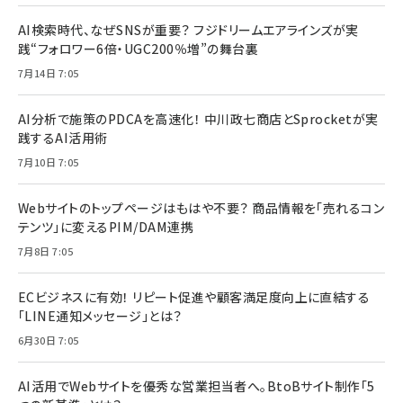
AI検索時代、なぜSNSが重要？ フジドリームエアラインズが実
践“フォロワー6倍・UGC200％増”の舞台裏
7月14日 7:05
AI分析で施策のPDCAを高速化！ 中川政七商店とSprocketが実
践するAI活用術
7月10日 7:05
Webサイトのトップページはもはや不要？ 商品情報を「売れるコン
テンツ」に変えるPIM/DAM連携
7月8日 7:05
ECビジネスに有効！ リピート促進や顧客満足度向上に直結する
「LINE通知メッセージ」とは？
6月30日 7:05
AI活用でWebサイトを優秀な営業担当者へ。BtoBサイト制作「5