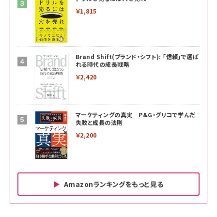
￥1,815
Brand Shift(ブランド・シフト): 「信頼」で選ば
れる時代の成長戦略
￥2,420
マーケティングの真実 P&G・グリコで学んだ
失敗と成長の法則
￥2,200
Amazonランキングをもっと見る
Amazon ビジネス・経済関連書籍 の売れ筋ランキン
Amazon 家電＆カメラ の売れ筋ランキング
Amazon パソコン・周辺機器 の売れ筋ランキング