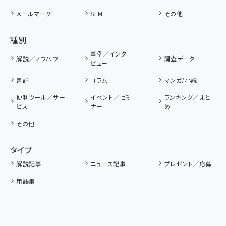
メールマーケ
SEM
その他
種別
事例／インタ
解説／ノウハウ
調査データ
ビュー
書評
コラム
マンガ/小説
便利ツール／サー
イベント／セミ
ランキング／まと
ビス
ナー
め
その他
タイプ
解説記事
ニュース記事
プレゼント／応募
用語集