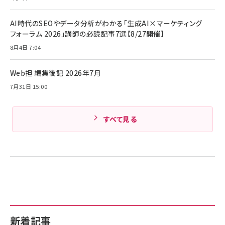
ル ケース買い【6/30応募〆切! 黒ラベルビヤセラー
キャンペーン】
Anker PowerLine III Flow USB-C & USB-C
ケーブル Anker絡まないケーブル 240W 結束バン
￥4,857
AI時代のSEOやデータ分析がわかる「生成AI×マーケティング
ド付き USB PD対応 シリコン素材採用 iPhone
フォーラム 2026」講師の必読記事7選【8/27開催】
Amazonランキングをもっと見る
17 / 16 / 15 / Galaxy iPad Pro MacBook
￥1,890
Pro/Air 各種対応 (1.8m ミッドナイトブラック)
8月4日 7:04
Amazonランキングをもっと見る
Web担 編集後記 2026年7月
Amazonランキングをもっと見る
7月31日 15:00
すべて見る
新着記事