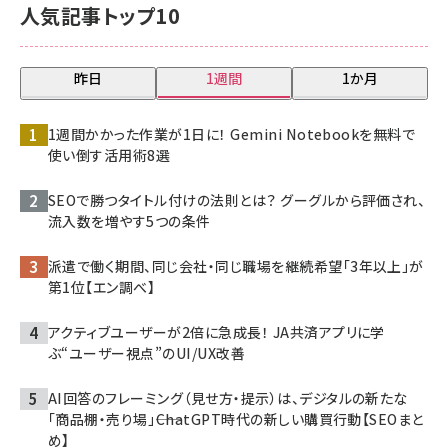
人気記事トップ10
昨日
1週間
1か月
1週間かかった作業が1日に！ Gemini Notebookを無料で
使い倒す活用術8選
SEOで勝つタイトル付けの法則とは？ グーグルから評価され、
流入数を増やす5つの条件
派遣で働く期間、同じ会社・同じ職場を継続希望「3年以上」が
第1位【エン調べ】
アクティブユーザーが2倍に急成長！ JA共済アプリに学
ぶ“ユーザー視点”のUI/UX改善
AI回答のフレーミング（見せ方・提示）は、デジタルの新たな
「商品棚・売り場」――ChatGPT時代の新しい購買行動【SEOまと
め】