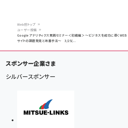
Web担トップ
ユーザー投稿
パ
Google アナリティクス実践セミナー＜初級編＞ ～ビジネスを成功に導くWEB
サイトの課題発見と改善手法～ 3/25(...
ン
く
ず
スポンサー企業さま
シルバースポンサー