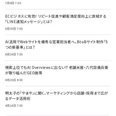
7月8日 7:05
ECビジネスに有効！ リピート促進や顧客満足度向上に直結する
「LINE通知メッセージ」とは？
6月30日 7:05
AI活用でWebサイトを優秀な営業担当者へ。BtoBサイト制作「5
つの新基準」とは？
6月24日 7:05
検索上位でもAI Overviewsに出ない!? 老舗米屋・八代目儀兵衛
が取り組んだGEO施策
4月20日 8:00
明太子の「やまや」に聞く、マーケティングから店舗・採用まで広が
るデータ活用術
4月14日 7:05