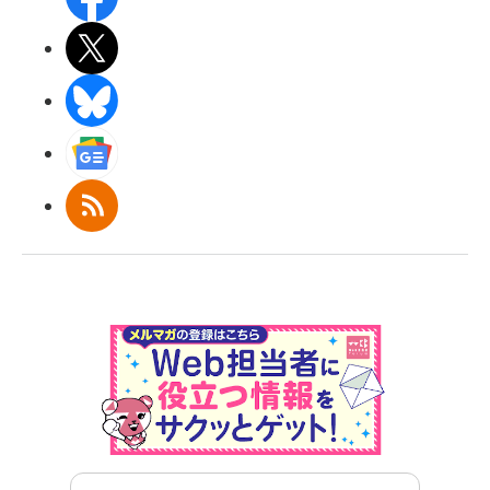
X(エックス)
BlueSky
Googleニュース
RSS