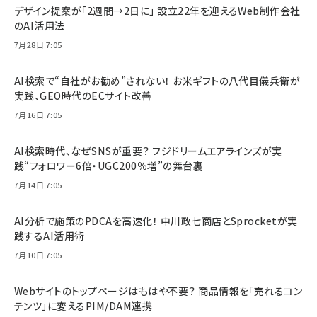
デザイン提案が「2週間→2日に」 設立22年を迎えるWeb制作会社
のAI活用法
7月28日 7:05
AI検索で“自社がお勧め”されない！ お米ギフトの八代目儀兵衛が
実践、GEO時代のECサイト改善
7月16日 7:05
AI検索時代、なぜSNSが重要？ フジドリームエアラインズが実
践“フォロワー6倍・UGC200％増”の舞台裏
7月14日 7:05
AI分析で施策のPDCAを高速化！ 中川政七商店とSprocketが実
践するAI活用術
7月10日 7:05
Webサイトのトップページはもはや不要？ 商品情報を「売れるコン
テンツ」に変えるPIM/DAM連携