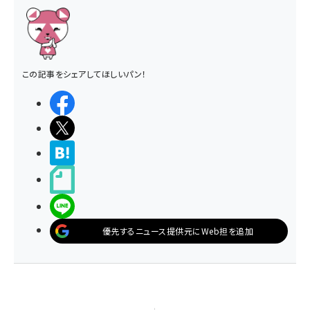
この記事をシェアしてほしいパン！
シェアする
ポストする
>ブクマする
noteで書く
LINEで送る
優先するニュース提供元にWeb担を追加