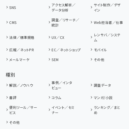
アクセス解析／
サイト制作／デザ
SNS
データ分析
イン
調査／リサーチ／
CMS
Web担当者／仕事
統計
レンサバ／システ
法律／標準規格
UX／CX
ム
広報／ネットPR
EC／ネットショップ
モバイル
メールマーケ
SEM
その他
種別
事例／インタ
解説／ノウハウ
調査データ
ビュー
書評
コラム
マンガ/小説
便利ツール／サー
イベント／セミ
ランキング／まと
ビス
ナー
め
その他