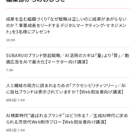
anan(アンアン)2026/06/24号 No.2500増
刊 スペシャルエディション[王道エンタメの矜
NIMASO ガラスフィルム iPhone 17 用 保護
Amazon eギフトカード - Amazonロゴ - ク
持／BTS]
フィルム 強化ガラス 耐衝撃 高透過率 指紋防
ラシック
止 貼りやすい ガイド枠付き いPhone17 (6.3
成果を生む組織づくり『なぜ戦略は正しいのに成果があがらない
￥1,100
￥5,000
インチ) 対応 2枚セット DSP25F1698
のか？ 事業成長をリードするデジタルマーケティング・マネジメン
￥1,599
ト』を3名様にプレゼント
anan(アンアン)2026/07/08号
Anker PowerLine III Flow USB-C & USB-
No.2502[2026年後半、あなたの恋と運命／山
【New】Amazon Fire TV Stick HD | 手軽に
C ケーブル Anker絡まないケーブル 240W 結
10:00
田涼介]
ストリーミングをはじめよう | ストリーミングメ
束バンド付き USB PD対応 シリコン素材採用
ディアプレイヤー
iPhone 17 / 16 / 15 / Galaxy iPad Pro
￥880
￥1,890
MacBook Pro/Air 各種対応 (1.8m ミッドナ
SUBARUのブランド想起戦略／AI活用のカギは「量」より「質」／動
￥6,980
イトブラック)
画広告をAIで最大化【マーケター向け講演】
ママ投資家が育休中に１億貯めた株式投資
アサヒ飲料 モンスター エナジー 355ml×24
7:04
Anker Soundcore P31i (Bluetooth 6.1)
本
￥1,870
【完全ワイヤレスイヤホン/アクティブノイズキャ
￥4,192
ンセリング/マルチポイント接続 / 最大50時間
人と機械の両方に読まれるための「アクセシビリティツリー」／AI
再生 / PSE技術基準適合】ブラック
￥5,990
組織の成果を最大化する ルールのデザイン
に自社ブランドは表示されていますか？【Web担当者向け講演】
サッポロ 生ビール 黒ラベル 350ml 缶 24本
ビール ケース買い【6/30応募〆切! 黒ラベルビ
￥1,980
8月6日 7:04
Anker PowerLine III Flow USB-C & USB-
ヤセラーキャンペーン】
C ケーブル Anker絡まないケーブル 240W 結
￥4,857
束バンド付き USB PD対応 シリコン素材採用
AI検索時代“選ばれるブランド”はどう作る？／生成AI時代に求め
iPhone 17 / 16 / 15 / Galaxy iPad Pro
￥1,890
られる次世代Web制作フロー【Web担当者向け講演】
Amazonランキングをもっと見る
MacBook Pro/Air 各種対応 (1.8m ミッドナ
イトブラック)
8月5日 7:04
Amazonランキングをもっと見る