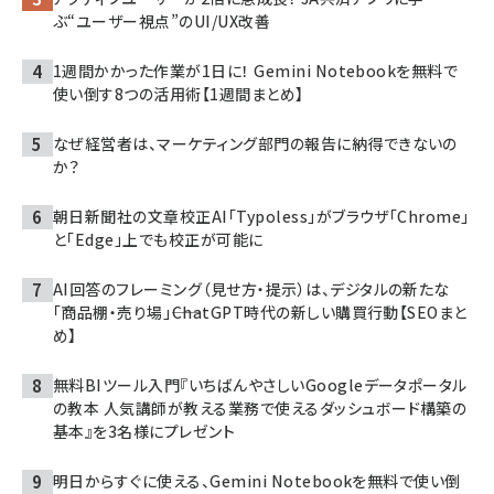
ぶ“ユーザー視点”のUI/UX改善
1週間かかった作業が1日に！ Gemini Notebookを無料で
使い倒す8つの活用術【1週間まとめ】
なぜ経営者は、マーケティング部門の報告に納得できないの
か？
朝日新聞社の文章校正AI「Typoless」がブラウザ「Chrome」
と「Edge」上でも校正が可能に
AI回答のフレーミング（見せ方・提示）は、デジタルの新たな
「商品棚・売り場」――ChatGPT時代の新しい購買行動【SEOまと
め】
無料BIツール入門『いちばんやさしいGoogleデータポータル
の教本 人気講師が教える業務で使えるダッシュボード構築の
基本』を3名様にプレゼント
明日からすぐに使える、Gemini Notebookを無料で使い倒