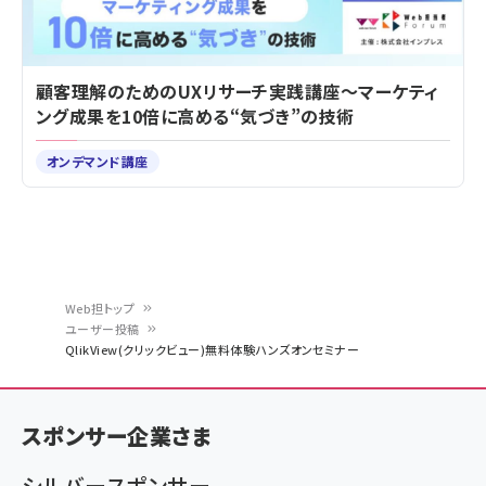
顧客理解のためのUXリサーチ実践講座～マーケティ
ング成果を10倍に高める“気づき”の技術
オンデマンド講座
Web担トップ
ユーザー投稿
パ
QlikView(クリックビュー)無料体験ハンズオンセミナー
ン
く
スポンサー企業さま
ず
シルバースポンサー