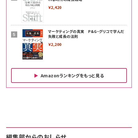
￥2,420
マーケティングの真実 P&G・グリコで学んだ
失敗と成長の法則
￥2,200
Amazonランキングをもっと見る
Amazon ビジネス・経済関連書籍 の売れ筋ランキン
Amazon 家電＆カメラ の売れ筋ランキング
Amazon パソコン・周辺機器 の売れ筋ランキング
グ
更新日時：2026/06/26 19:00
更新日時：2026/06/26 19:00
更新日時：2026/06/26 19:00
anan(アンアン)2026/07/01号 No.2501[魅
KIOXIA(キオクシア) 旧東芝メモリ microSD
KIOXIA(キオクシア) 旧東芝メモリ microSD
せるカラダ2026／宮舘涼太]
128GB UHS-I Class10 (最大読出速度
128GB UHS-I Class10 (最大読出速度
100MB/s) Nintendo Switch動作確認済 国
100MB/s) Nintendo Switch動作確認済 国
￥880
内サポート正規品 メーカー保証5年
内サポート正規品 メーカー保証5年
￥2,680
￥2,680
KLMEA128G
KLMEA128G
編集部からのおしらせ