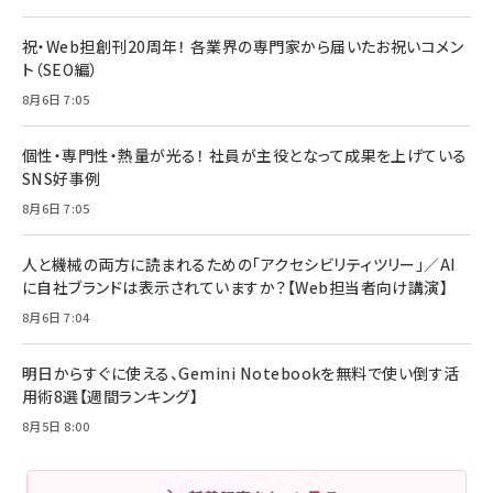
祝・Web担創刊20周年！ 各業界の専門家から届いたお祝いコメン
ト（SEO編）
8月6日 7:05
個性・専門性・熱量が光る！ 社員が主役となって成果を上げている
SNS好事例
8月6日 7:05
人と機械の両方に読まれるための「アクセシビリティツリー」／AI
に自社ブランドは表示されていますか？【Web担当者向け講演】
8月6日 7:04
明日からすぐに使える、Gemini Notebookを無料で使い倒す活
用術8選【週間ランキング】
8月5日 8:00