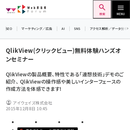
メ
Web担当者Forum
イ
検索
MENU
ン
コ
SEO
マーケティング／広告
AI
SNS
アクセス解析／データ分析
ン
テ
QlikView(クリックビュー)無料体験ハンズオ
ン
ンセミナー
ツ
seo (3526)
に
QlikViewの製品概要、特性である「連想技術」デモのご
ai (2807)
移
紹介、 QlikViewの操作感や美しいインターフェースの
動
youtube (2434)
作成方法を体感できます!
note (2312)
アイウェイズ株式会社
セミナー (2307)
2015年12月8日 10:45
z世代 (1622)
meo (1275)