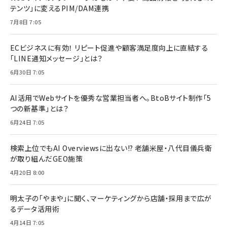
テンツ」に変えるPIM/DAM連携
7月8日 7:05
ECビジネスに有効！ リピート促進や顧客満足度向上に直結する
「LINE通知メッセージ」とは？
6月30日 7:05
AI活用でWebサイトを優秀な営業担当者へ。BtoBサイト制作「5
つの新基準」とは？
6月24日 7:05
検索上位でもAI Overviewsに出ない!? 老舗米屋・八代目儀兵衛
が取り組んだGEO施策
4月20日 8:00
明太子の「やまや」に聞く、マーケティングから店舗・採用まで広が
るデータ活用術
4月14日 7:05