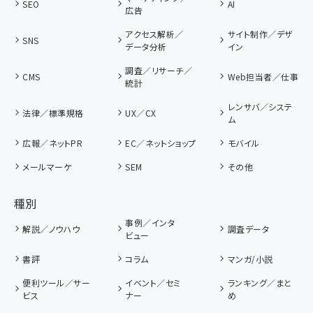
SEO
AI
広告
アクセス解析／
サイト制作／デザ
SNS
データ分析
イン
調査／リサーチ／
CMS
Web担当者／仕事
統計
レンサバ／システ
法律／標準規格
UX／CX
ム
広報／ネットPR
EC／ネットショップ
モバイル
メールマーケ
SEM
その他
種別
事例／インタ
解説／ノウハウ
調査データ
ビュー
書評
コラム
マンガ/小説
便利ツール／サー
イベント／セミ
ランキング／まと
ビス
ナー
め