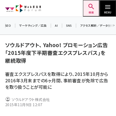
メ
Web担当者Forum
イ
検索
MENU
ン
コ
SEO
マーケティング／広告
AI
SNS
アクセス解析／データ分析
＼ 
ン
7月
テ
ソウルドアウト、 Yahoo! プロモーション広告
差し
ン
「2015年度下半期審査エクスプレスパス」を
▼ア
ツ
seo (3519)
継続取得
に
ai (2801)
移
審査エクスプレスパスを取得により、2015年10月から
動
youtube (2425)
2016年3月末までの6ヶ月間、事前審査が免除で広告
を取り扱うことが可能に
note (2310)
セミナー (2301)
ソウルドアウト株式会社
2015年11月9日 12:07
z世代 (1620)
meo (1274)