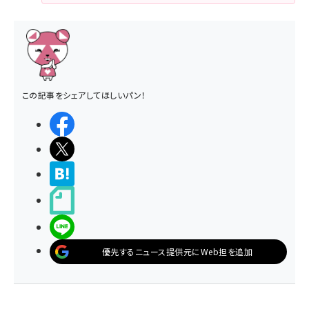
この記事をシェアしてほしいパン！
シェアする
ポストする
>ブクマする
noteで書く
LINEで送る
優先するニュース提供元にWeb担を追加