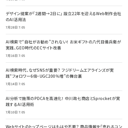
デザイン提案が「2週間→2日に」 設立22年を迎えるWeb制作会社
のAI活用法
7月28日 7:05
AI検索で“自社がお勧め”されない！ お米ギフトの八代目儀兵衛が
実践、GEO時代のECサイト改善
7月16日 7:05
AI検索時代、なぜSNSが重要？ フジドリームエアラインズが実
践“フォロワー6倍・UGC200％増”の舞台裏
7月14日 7:05
AI分析で施策のPDCAを高速化！ 中川政七商店とSprocketが実
践するAI活用術
7月10日 7:05
Webサイトのトップページはもはや不要？ 商品情報を「売れるコン