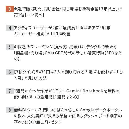
派遣で働く期間、同じ会社・同じ職場を継続希望「3年以上」が
第1位【エン調べ】
アクティブユーザーが2倍に急成長！ JA共済アプリに学
ぶ“ユーザー視点”のUI/UX改善
AI回答のフレーミング（見せ方・提示）は、デジタルの新たな
「商品棚・売り場」――ChatGPT時代の新しい購買行動【SEOまと
め】
【3秒クイズ】5433円は3人で割り切れる？ 電卓を使わずに「ひ
と目」で見抜く方法
1週間かかった作業が1日に！ Gemini Notebookを無料で
使い倒す8つの活用術【1週間まとめ】
無料BIツール入門『いちばんやさしいGoogleデータポータル
の教本 人気講師が教える業務で使えるダッシュボード構築の
基本』を3名様にプレゼント