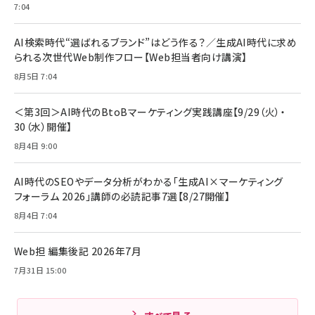
7:04
anan(アンアン)2026/07/08号 No.2502[2026
Anker PowerLine III Flow USB-C & USB-C
年後半、あなたの恋と運命／山田涼介]
【New】Amazon Fire TV Stick HD | 手軽にスト
ケーブル Anker絡まないケーブル 240W 結束バン
リーミングをはじめよう | ストリーミングメディアプ
ド付き USB PD対応 シリコン素材採用 iPhone
￥880
AI検索時代“選ばれるブランド”はどう作る？／生成AI時代に求め
レイヤー
17 / 16 / 15 / Galaxy iPad Pro MacBook
￥1,890
Pro/Air 各種対応 (1.8m ミッドナイトブラック)
られる次世代Web制作フロー【Web担当者向け講演】
￥6,980
ママ投資家が育休中に１億貯めた株式投資
8月5日 7:04
アサヒ飲料 モンスター エナジー 355ml×24本
￥1,870
Anker Soundcore P31i (Bluetooth 6.1) 【完
￥4,192
全ワイヤレスイヤホン/アクティブノイズキャンセリ
＜第3回＞AI時代のBtoBマーケティング実践講座【9/29（火）・
ング/マルチポイント接続 / 最大50時間再生 / PSE
30（水）開催】
組織の成果を最大化する ルールのデザイン
技術基準適合】ブラック
￥5,990
サッポロ 生ビール 黒ラベル 350ml 缶 24本 ビー
8月4日 9:00
￥1,980
ル ケース買い【6/30応募〆切! 黒ラベルビヤセラー
キャンペーン】
Anker PowerLine III Flow USB-C & USB-C
ケーブル Anker絡まないケーブル 240W 結束バン
￥4,857
AI時代のSEOやデータ分析がわかる「生成AI×マーケティング
ド付き USB PD対応 シリコン素材採用 iPhone
フォーラム 2026」講師の必読記事7選【8/27開催】
Amazonランキングをもっと見る
17 / 16 / 15 / Galaxy iPad Pro MacBook
￥1,890
Pro/Air 各種対応 (1.8m ミッドナイトブラック)
8月4日 7:04
Amazonランキングをもっと見る
Web担 編集後記 2026年7月
Amazonランキングをもっと見る
7月31日 15:00