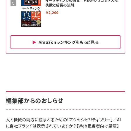
マーケティングの真実 P&G・グリコで学んだ
失敗と成長の法則
￥2,200
Amazonランキングをもっと見る
Amazon ビジネス・経済関連書籍 の売れ筋ランキン
Amazon 家電＆カメラ の売れ筋ランキング
Amazon パソコン・周辺機器 の売れ筋ランキング
グ
更新日時：2026/06/26 19:00
更新日時：2026/06/26 19:00
更新日時：2026/06/26 19:00
anan(アンアン)2026/07/01号 No.2501[魅
KIOXIA(キオクシア) 旧東芝メモリ microSD
KIOXIA(キオクシア) 旧東芝メモリ microSD
せるカラダ2026／宮舘涼太]
128GB UHS-I Class10 (最大読出速度
128GB UHS-I Class10 (最大読出速度
100MB/s) Nintendo Switch動作確認済 国
100MB/s) Nintendo Switch動作確認済 国
￥880
内サポート正規品 メーカー保証5年
内サポート正規品 メーカー保証5年
￥2,680
￥2,680
KLMEA128G
KLMEA128G
編集部からのおしらせ
anan(アンアン)2026/06/24号 No.2500増
刊 スペシャルエディション[王道エンタメの矜
NIMASO ガラスフィルム iPhone 17 用 保護
Amazon eギフトカード - Amazonロゴ - ク
持／BTS]
フィルム 強化ガラス 耐衝撃 高透過率 指紋防
ラシック
止 貼りやすい ガイド枠付き いPhone17 (6.3
人と機械の両方に読まれるための「アクセシビリティツリー」／AI
￥1,100
￥5,000
インチ) 対応 2枚セット DSP25F1698
に自社ブランドは表示されていますか？【Web担当者向け講演】
￥1,599