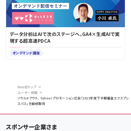
データ分析はAIで次のステージへ。GA4×生成AIで実
現する超高速PDCA
オンデマンド講座
Web担トップ
ユーザー投稿
パ
ソウルドアウト、 Yahoo! プロモーション広告「2015年度下半期審査エクスプレ
スパス」を継続取得
ン
く
ず
スポンサー企業さま