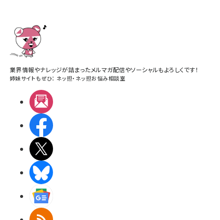
業界情報やナレッジが詰まったメルマガ配信やソーシャルもよろしくです！
姉妹サイトもぜひ：
ネッ担
・
ネッ担お悩み相談室
メルマガ
Facebook
X(エックス)
BlueSky
Googleニュース
RSS