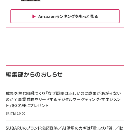
Amazonランキングをもっと見る
Amazon ビジネス・経済関連書籍 の売れ筋ランキン
Amazon 家電＆カメラ の売れ筋ランキング
Amazon パソコン・周辺機器 の売れ筋ランキング
グ
更新日時：2026/06/26 19:00
更新日時：2026/06/26 19:00
更新日時：2026/06/26 19:00
anan(アンアン)2026/07/01号 No.2501[魅せる
KIOXIA(キオクシア) 旧東芝メモリ microSD
KIOXIA(キオクシア) 旧東芝メモリ microSD
カラダ2026／宮舘涼太]
128GB UHS-I Class10 (最大読出速度
128GB UHS-I Class10 (最大読出速度
100MB/s) Nintendo Switch動作確認済 国内
100MB/s) Nintendo Switch動作確認済 国内
￥880
サポート正規品 メーカー保証5年 KLMEA128G
サポート正規品 メーカー保証5年 KLMEA128G
￥2,680
￥2,680
編集部からのおしらせ
anan(アンアン)2026/06/24号 No.2500増刊
スペシャルエディション[王道エンタメの矜持／
NIMASO ガラスフィルム iPhone 17 用 保護フィ
Amazon eギフトカード - Amazonロゴ - クラ
BTS]
ルム 強化ガラス 耐衝撃 高透過率 指紋防止 貼りや
シック
すい ガイド枠付き いPhone17 (6.3インチ) 対応
成果を生む組織づくり『なぜ戦略は正しいのに成果があがらない
￥1,100
￥5,000
2枚セット DSP25F1698
のか？ 事業成長をリードするデジタルマーケティング・マネジメン
￥1,599
ト』を3名様にプレゼント
anan(アンアン)2026/07/08号 No.2502[2026
Anker PowerLine III Flow USB-C & USB-C
年後半、あなたの恋と運命／山田涼介]
【New】Amazon Fire TV Stick HD | 手軽にスト
ケーブル Anker絡まないケーブル 240W 結束バン
8月7日 10:00
リーミングをはじめよう | ストリーミングメディアプ
ド付き USB PD対応 シリコン素材採用 iPhone
￥880
レイヤー
17 / 16 / 15 / Galaxy iPad Pro MacBook
￥1,890
Pro/Air 各種対応 (1.8m ミッドナイトブラック)
SUBARUのブランド想起戦略／AI活用のカギは「量」より「質」／動
￥6,980