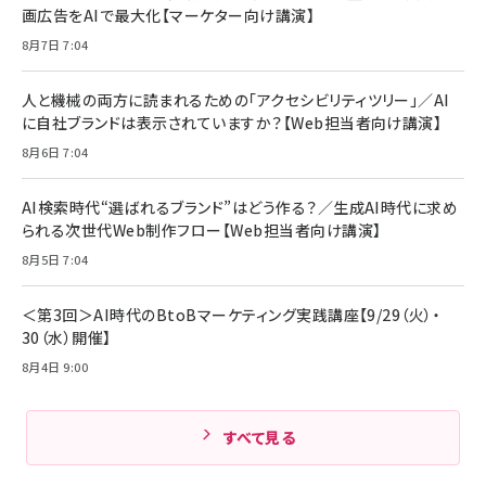
画広告をAIで最大化【マーケター向け講演】
ママ投資家が育休中に１億貯めた株式投資
アサヒ飲料 モンスター エナジー 355ml×24本
￥1,870
8月7日 7:04
Anker Soundcore P31i (Bluetooth 6.1) 【完
￥4,192
全ワイヤレスイヤホン/アクティブノイズキャンセリ
ング/マルチポイント接続 / 最大50時間再生 / PSE
人と機械の両方に読まれるための「アクセシビリティツリー」／AI
組織の成果を最大化する ルールのデザイン
技術基準適合】ブラック
￥5,990
サッポロ 生ビール 黒ラベル 350ml 缶 24本 ビー
に自社ブランドは表示されていますか？【Web担当者向け講演】
￥1,980
ル ケース買い【6/30応募〆切! 黒ラベルビヤセラー
8月6日 7:04
キャンペーン】
Anker PowerLine III Flow USB-C & USB-C
ケーブル Anker絡まないケーブル 240W 結束バン
￥4,857
ド付き USB PD対応 シリコン素材採用 iPhone
AI検索時代“選ばれるブランド”はどう作る？／生成AI時代に求め
Amazonランキングをもっと見る
17 / 16 / 15 / Galaxy iPad Pro MacBook
￥1,890
られる次世代Web制作フロー【Web担当者向け講演】
Pro/Air 各種対応 (1.8m ミッドナイトブラック)
Amazonランキングをもっと見る
8月5日 7:04
Amazonランキングをもっと見る
＜第3回＞AI時代のBtoBマーケティング実践講座【9/29（火）・
30（水）開催】
8月4日 9:00
すべて見る