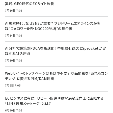
実践、GEO時代のECサイト改善
7月16日 7:05
AI検索時代、なぜSNSが重要？ フジドリームエアラインズが実
践“フォロワー6倍・UGC200％増”の舞台裏
7月14日 7:05
AI分析で施策のPDCAを高速化！ 中川政七商店とSprocketが実
践するAI活用術
7月10日 7:05
Webサイトのトップページはもはや不要？ 商品情報を「売れるコン
テンツ」に変えるPIM/DAM連携
7月8日 7:05
ECビジネスに有効！ リピート促進や顧客満足度向上に直結する
「LINE通知メッセージ」とは？
6月30日 7:05