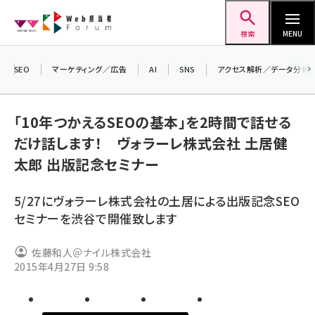
メ
Web担当者Forum
イ
検索
MENU
ン
コ
SEO
マーケティング／広告
AI
SNS
アクセス解析／データ分析
＼ 
ン
生成
テ
「10年つかえるSEOの基本」を2時間で話せる
るセ
ン
だけ話します！ ヴォラーレ株式会社 土居健
20
ツ
seo (3528)
太郎 出版記念セミナー
▼
に
ai (2811)
移
5/27にヴォラーレ株式会社の土居による出版記念SEO
動
youtube (2439)
セミナーを渋谷で開催致します
note (2315)
佐藤和人＠ナイル株式会社
セミナー (2308)
2015年4月27日 9:58
z世代 (1623)
meo (1277)