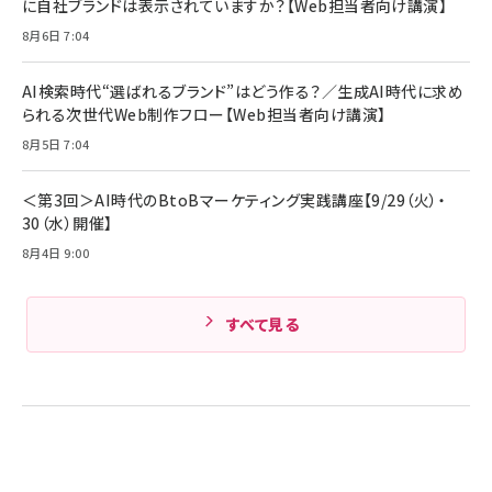
組織の成果を最大化する ルールのデザイン
サッポロ 生ビール 黒ラベル 350ml 缶 24本 ビー
に自社ブランドは表示されていますか？【Web担当者向け講演】
ル ケース買い【6/30応募〆切! 黒ラベルビヤセラー
￥1,980
8月6日 7:04
キャンペーン】
Anker PowerLine III Flow USB-C & USB-C
ケーブル Anker絡まないケーブル 240W 結束バン
￥4,857
ド付き USB PD対応 シリコン素材採用 iPhone
AI検索時代“選ばれるブランド”はどう作る？／生成AI時代に求め
17 / 16 / 15 / Galaxy iPad Pro MacBook
￥1,890
られる次世代Web制作フロー【Web担当者向け講演】
Amazonランキングをもっと見る
Pro/Air 各種対応 (1.8m ミッドナイトブラック)
Amazonランキングをもっと見る
8月5日 7:04
Amazonランキングをもっと見る
＜第3回＞AI時代のBtoBマーケティング実践講座【9/29（火）・
30（水）開催】
8月4日 9:00
すべて見る