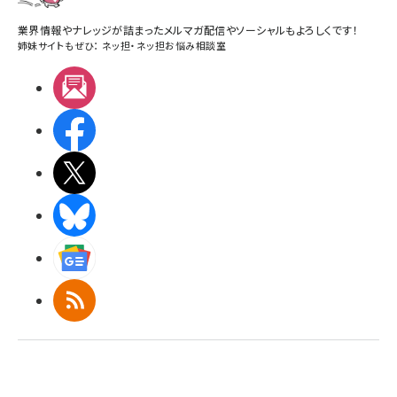
業界情報やナレッジが詰まったメルマガ配信やソーシャルもよろしくです！
姉妹サイトもぜひ：
ネッ担
・
ネッ担お悩み相談室
メルマガ
Facebook
X(エックス)
BlueSky
Googleニュース
RSS