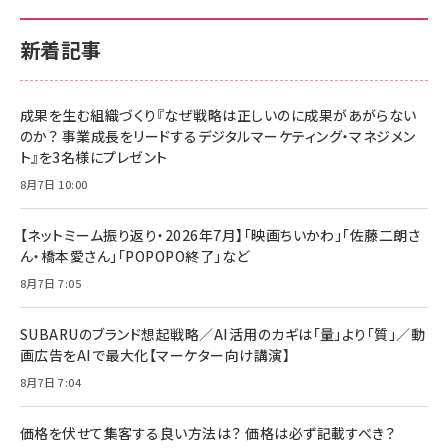
新着記事
成果を生む組織づくり『なぜ戦略は正しいのに成果があがらない
のか？ 事業成長をリードするデジタルマーケティング・マネジメン
ト』を3名様にプレゼント
8月7日 10:00
【ネットミーム振り返り・2026年7月】「映画ちいかわ」「佐藤二朗さ
ん・橋本愛さん」「POPOPO終了」など
8月7日 7:05
SUBARUのブランド想起戦略／AI活用のカギは「量」より「質」／動
画広告をAIで最大化【マーケター向け講演】
8月7日 7:04
価格を伏せて集客する良い方法は？ 価格は必ず記載すべき？