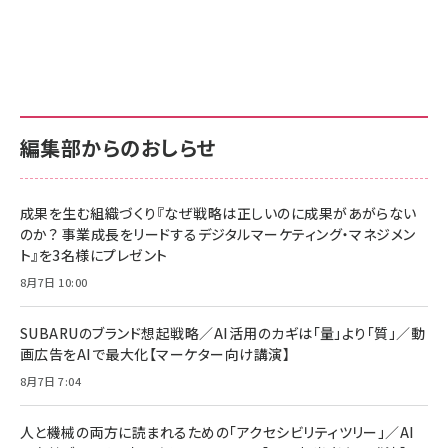
Amazon ビジネス・経済関連書籍 の売れ筋ランキン
Amazon 家電＆カメラ の売れ筋ランキング
Amazon パソコン・周辺機器 の売れ筋ランキング
グ
更新日時：2026/06/26 19:00
更新日時：2026/06/26 19:00
更新日時：2026/06/26 19:00
anan(アンアン)2026/07/01号 No.2501[魅
KIOXIA(キオクシア) 旧東芝メモリ microSD
KIOXIA(キオクシア) 旧東芝メモリ microSD
せるカラダ2026／宮舘涼太]
128GB UHS-I Class10 (最大読出速度
128GB UHS-I Class10 (最大読出速度
100MB/s) Nintendo Switch動作確認済 国
100MB/s) Nintendo Switch動作確認済 国
￥880
内サポート正規品 メーカー保証5年
内サポート正規品 メーカー保証5年
￥2,680
￥2,680
KLMEA128G
KLMEA128G
編集部からのおしらせ
anan(アンアン)2026/06/24号 No.2500増
刊 スペシャルエディション[王道エンタメの矜
NIMASO ガラスフィルム iPhone 17 用 保護
Amazon eギフトカード - Amazonロゴ - ク
持／BTS]
フィルム 強化ガラス 耐衝撃 高透過率 指紋防
ラシック
止 貼りやすい ガイド枠付き いPhone17 (6.3
成果を生む組織づくり『なぜ戦略は正しいのに成果があがらない
￥1,100
￥5,000
インチ) 対応 2枚セット DSP25F1698
のか？ 事業成長をリードするデジタルマーケティング・マネジメン
￥1,599
ト』を3名様にプレゼント
anan(アンアン)2026/07/08号
Anker PowerLine III Flow USB-C & USB-
No.2502[2026年後半、あなたの恋と運命／山
【New】Amazon Fire TV Stick HD | 手軽に
C ケーブル Anker絡まないケーブル 240W 結
8月7日 10:00
田涼介]
ストリーミングをはじめよう | ストリーミングメ
束バンド付き USB PD対応 シリコン素材採用
ディアプレイヤー
iPhone 17 / 16 / 15 / Galaxy iPad Pro
￥880
￥1,890
MacBook Pro/Air 各種対応 (1.8m ミッドナ
SUBARUのブランド想起戦略／AI活用のカギは「量」より「質」／動
￥6,980
イトブラック)
画広告をAIで最大化【マーケター向け講演】
ママ投資家が育休中に１億貯めた株式投資
アサヒ飲料 モンスター エナジー 355ml×24本
8月7日 7:04
Anker Soundcore P31i (Bluetooth 6.1) 【完
￥1,870
￥4,192
全ワイヤレスイヤホン/アクティブノイズキャンセリ
ング/マルチポイント接続 / 最大50時間再生 / PSE
人と機械の両方に読まれるための「アクセシビリティツリー」／AI
技術基準適合】ブラック
￥5,990