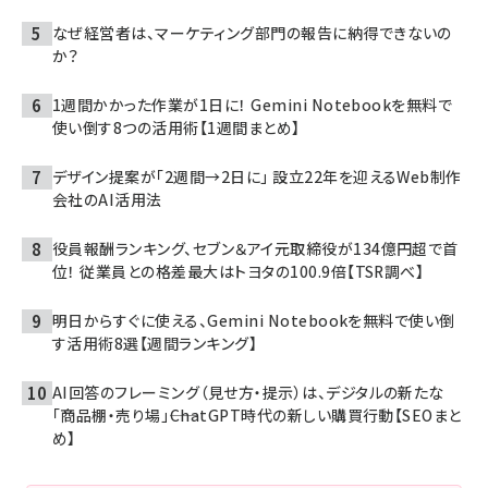
なぜ経営者は、マーケティング部門の報告に納得できないの
か？
1週間かかった作業が1日に！ Gemini Notebookを無料で
使い倒す8つの活用術【1週間まとめ】
デザイン提案が「2週間→2日に」 設立22年を迎えるWeb制作
会社のAI活用法
役員報酬ランキング、セブン＆アイ元取締役が134億円超で首
位！ 従業員との格差最大はトヨタの100.9倍【TSR調べ】
明日からすぐに使える、Gemini Notebookを無料で使い倒
す活用術8選【週間ランキング】
AI回答のフレーミング（見せ方・提示）は、デジタルの新たな
「商品棚・売り場」――ChatGPT時代の新しい購買行動【SEOまと
め】