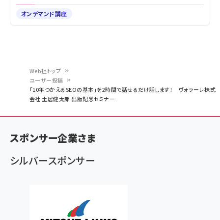
オンデマンド講座
Web担トップ
ユーザー投稿
パ
「10年つかえるSEOの基本」を2時間で話せるだけ話します！ ヴォラーレ株式
会社 土居健太郎 出版記念セミナー
ン
く
ず
スポンサー企業さま
シルバースポンサー