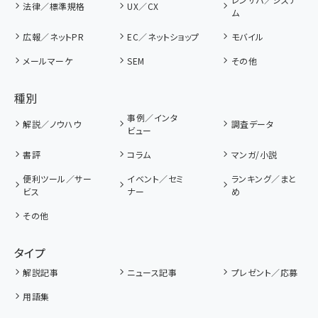
法律／標準規格
UX／CX
ム
広報／ネットPR
EC／ネットショップ
モバイル
メールマーケ
SEM
その他
種別
事例／インタ
解説／ノウハウ
調査データ
ビュー
書評
コラム
マンガ/小説
便利ツール／サー
イベント／セミ
ランキング／まと
ビス
ナー
め
その他
タイプ
解説記事
ニュース記事
プレゼント／応募
用語集