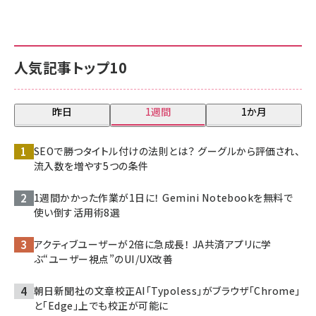
人気記事トップ10
昨日
1週間
1か月
SEOで勝つタイトル付けの法則とは？ グーグルから評価され、
流入数を増やす5つの条件
1週間かかった作業が1日に！ Gemini Notebookを無料で
使い倒す活用術8選
アクティブユーザーが2倍に急成長！ JA共済アプリに学
ぶ“ユーザー視点”のUI/UX改善
朝日新聞社の文章校正AI「Typoless」がブラウザ「Chrome」
と「Edge」上でも校正が可能に