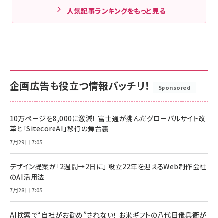
人気記事ランキングをもっと見る
企画広告も役立つ情報バッチリ！
Sponsored
10万ページを8,000に激減！ 富士通が挑んだグローバルサイト改
革と「SitecoreAI」移行の舞台裏
7月29日 7:05
デザイン提案が「2週間→2日に」 設立22年を迎えるWeb制作会社
のAI活用法
7月28日 7:05
AI検索で“自社がお勧め”されない！ お米ギフトの八代目儀兵衛が