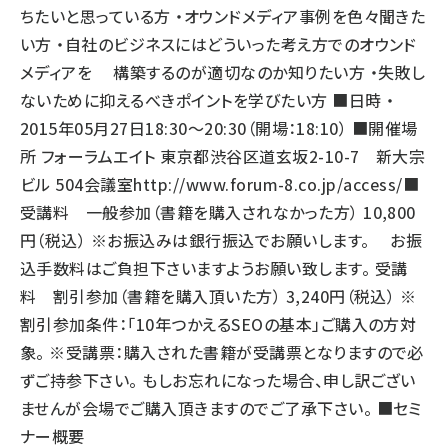
ちたいと思っている方 ・オウンドメディア事例を色々聞きた
い方 ・自社のビジネスにはどういった考え方でのオウンド
メディアを 構築するのが適切なのか知りたい方 ・失敗し
ないために抑えるべきポイントを学びたい方 ■日時 ・
2015年05月27日18:30～20:30（開場：18:10） ■開催場
所 フォーラムエイト 東京都渋谷区道玄坂2-10-7 新大宗
ビル 504会議室
http://www.forum-8.co.jp/access/
■
受講料 一般参加（書籍を購入されなかった方） 10,800
円（税込） ※お振込みは銀行振込でお願いします。 お振
込手数料はご負担下さいますようお願い致します。 受講
料 割引参加（書籍を購入頂いた方） 3,240円（税込） ※
割引参加条件：「10年つかえるSEOの基本」ご購入の方対
象。 ※受講票：購入された書籍が受講票となりますので必
ずご持参下さい。 もしお忘れになった場合、申し訳ござい
ませんが会場でご購入頂きますのでご了承下さい。 ■セミ
ナー概要