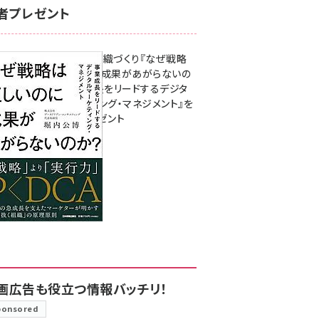
者プレゼント
成果を生む組織づくり『なぜ戦略
は正しいのに成果があがらないの
か？ 事業成長をリードするデジタ
ルマーケティング・マネジメント』を
3名様にプレゼント
8月7日 10:00
画広告も役立つ情報バッチリ！
ponsored