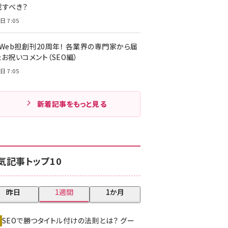
載すべき？
日 7:05
・Web担創刊20周年！ 各業界の専門家から届
お祝いコメント（SEO編）
日 7:05
新着記事をもっと見る
気記事トップ10
昨日
1週間
1か月
SEOで勝つタイトル付けの法則とは？ グー