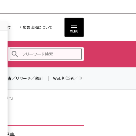
について
広告出稿について
MENU
調査／リサーチ／統計
Web担当者／仕事
法律／標準規格
seo (3528)
ai (2811)
ととは？」
youtube (2439)
note (2315)
セミナー (2308)
着記事