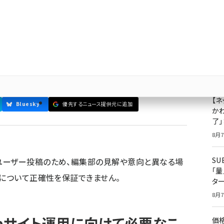
成
モスがお答えいたします。12月は10日（水）、11日
果
ジ
プ
運用個別相談会事務局
8月7
【ネ
Bluesky
優先するニュース提供元に追加
かわ
了
8月7
S
ユーザー投稿のため、編集部の見解や意向と異なる場
「
容について正確性を保証できません。
タ
8月7
bサイト運用に向けて必要なこ
価