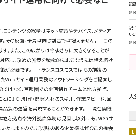
記
8月6
祝
コンテンツの総量はネット施策やデバイス、メディア
いた
す。その反面、予算は同じ割合では増えません。 この
8月6
ます。また、この広がりは今後さらに大きくなることが
に対応し、攻めの施策を積極的におこなうには増え続け
策が必要です。 トランスコスモスではその施策の一
たWebサイト運用業務のアウトソーシングをご提案し
のではなく、首都圏での企画制作チームと地方拠点、
人
とにより、制作・開発人材のスキル、作業スピード、品
で高品質の運営を実現することができます。 現在開催
は地方拠点や海外拠点体制の見直し以外にも、Webサ
えいたしますので、ご興味のある企業様はぜひこの機会