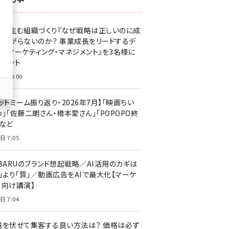
z世代 (1623)
果を生む組織づくり『なぜ戦略は正しいのに成
meo (1277)
があがらないのか？ 事業成長をリードするデ
llmo (1166)
タルマーケティング・マネジメント』を3名様に
レゼント
日 10:00
ットミーム振り返り・2026年7月】「映画ちい
」「佐藤二朗さん・橋本愛さん」「POPOPO終
」など
日 7:05
UBARUのブランド想起戦略／AI活用のカギは
量」より「質」／動画広告をAIで最大化【マーケ
ー向け講演】
日 7:04
格を伏せて集客する良い方法は？ 価格は必ず