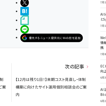
ポストする
7月1
>ブクマする
A
とS
noteで書く
7月1
LINEで送る
W
優先するニュース提供元にWeb担を追加
情報
携
7月8
次の記事
E
向
6月3
体制
【12月は残り1日！】来期コスト見直し・体制
ご案
構築に向けたサイト運用個別相談会のご案
A
内
Bt
6月2