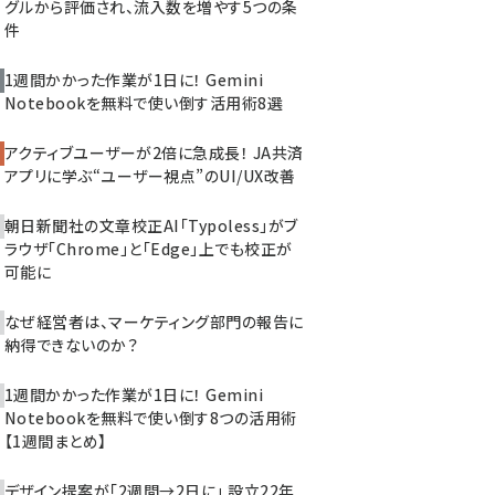
グルから評価され、流入数を増やす5つの条
件
1週間かかった作業が1日に！ Gemini
Notebookを無料で使い倒す活用術8選
アクティブユーザーが2倍に急成長！ JA共済
アプリに学ぶ“ユーザー視点”のUI/UX改善
朝日新聞社の文章校正AI「Typoless」がブ
ラウザ「Chrome」と「Edge」上でも校正が
可能に
なぜ経営者は、マーケティング部門の報告に
納得できないのか？
1週間かかった作業が1日に！ Gemini
Notebookを無料で使い倒す8つの活用術
【1週間まとめ】
デザイン提案が「2週間→2日に」 設立22年