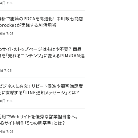
4日 7:05
I分析で施策のPDCAを高速化！ 中川政七商店
procketが実践するAI活用術
0日 7:05
ebサイトのトップページはもはや不要？ 商品
を「売れるコンテンツ」に変えるPIM/DAM連
日 7:05
Cビジネスに有効！ リピート促進や顧客満足度
上に直結する「LINE通知メッセージ」とは？
0日 7:05
I活用でWebサイトを優秀な営業担当者へ。
oBサイト制作「5つの新基準」とは？
4日 7:05