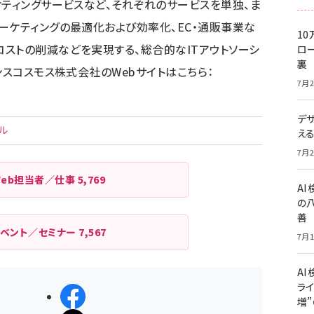
ケティングサービスなど、それぞれのサービスを単独、ま
ーケティングの最適化および効率化、EC・通販事業な
10
ストの削減などを実現する、総合的なITアウトソーシ
ロー
裏
ンスコスモス株式会社のWebサイトはこちら：
7月2
デ
ル
え
7月2
Web担当者／仕事
5,769
A
の
善
イベント／セミナー
7,567
7月1
AI
ライ
シェアする
増