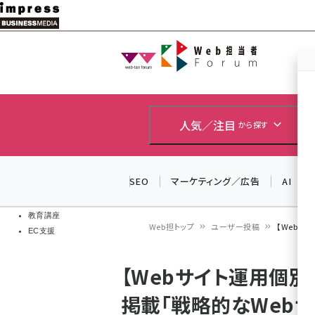
メ
イ
Web担当者
Web担当者
ン
EC担当者
コ
製品導入
ン
企業IT
ソフト開発
テ
人気／注目
から探す
IoT・AI
ン
DCクラウド
研究・調査
ツ
SEO
マーケティング／広告
AI
エネルギー
に
ドローン
移
教育講座
Web担トップ
ユーザー投稿
【Webサ
EC支援
動
パ
【Webサイト運用個別
ン
掲載「戦略的なWeb
く