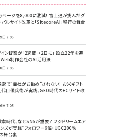
万ページを8,000に激減！ 富士通が挑んだグ
バルサイト改革と「SitecoreAI」移行の舞台
9日 7:05
ザイン提案が「2週間→2日に」 設立22年を迎
るWeb制作会社のAI活用法
8日 7:05
I検索で“自社がお勧め”されない！ お米ギフト
八代目儀兵衛が実践、GEO時代のECサイト改
6日 7:05
検索時代、なぜSNSが重要？ フジドリームエア
ンズが実践“フォロワー6倍・UGC200％
”の舞台裏