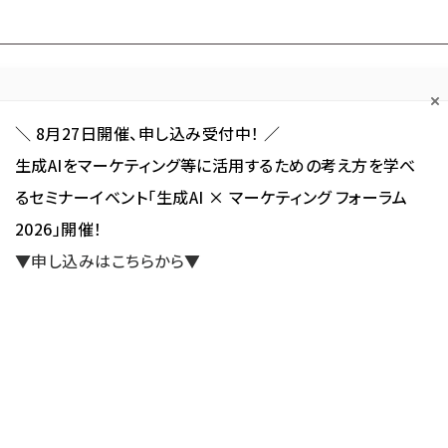
Forum
Web担
Web担ビギナー
Web担メルマガ
連載・特集
＼ 8月27日開催、申し込み受付中！ ／
生成AIをマーケティング等に活用するための考え方を学べ
カテゴリ／種別
セミナー／イベント
から探す
から探す
るセミナーイベント「生成AI × マーケティング フォーラム
2026」開催！
SNS
アクセス解析／データ分析
サイト制作／デザイン
CMS
▼申し込みはこちらから▼
イト運用個別相談会】BtoB企業必見！コラム掲載「戦略的なWebサイト運用に向けて必要なこ
相談会】BtoB企業必見！コラム
サイト運用に向けて必要なことと
新