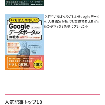
無料BIツール入門『いちばんやさしいGoogleデータ
ポータルの教本 人気講師が教える業務で使えるダッ
シュボード構築の基本』を3名様にプレゼント
7月31日 10:00
人気記事トップ10