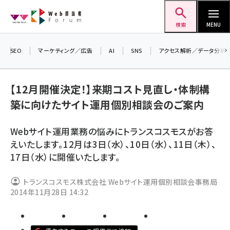
メ
Web担当者Forum
イ
検索
MENU
ン
コ
SEO
マーケティング／広告
AI
SNS
アクセス解析／データ分析
ン
＼
テ
生
【12月開催決定！】来期コスト見直し・体制構
ン
る
築に向けたサイト運用個別相談会のご案内
ツ
2
seo (3526)
に
Webサイト運用業務の悩みにトランスコスモスがお答
ai (2807)
移
えいたします。12月は3日（水）、10日（水）、11日（木）、
動
youtube (2434)
17日（水）に開催いたします。
note (2312)
トランスコスモス株式会社 Webサイト運用個別相談会事務局
セミナー (2307)
2014年11月28日 14:32
z世代 (1622)
meo (1275)