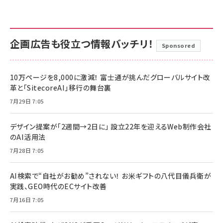
企画広告も役立つ情報バッチリ！
Sponsored
10万ページを8,000に激減！ 富士通が挑んだグローバルサイト改
革と「SitecoreAI」移行の舞台裏
7月29日 7:05
デザイン提案が「2週間→2日に」 設立22年を迎えるWeb制作会社
のAI活用法
7月28日 7:05
AI検索で“自社がお勧め”されない！ お米ギフトの八代目儀兵衛が
実践、GEO時代のECサイト改善
7月16日 7:05