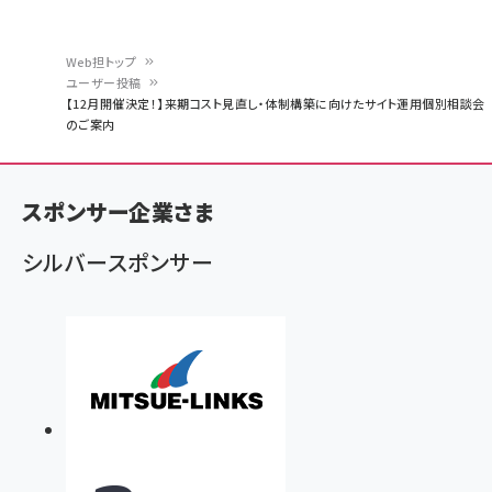
Web担トップ
ユーザー投稿
パ
【12月開催決定！】来期コスト見直し・体制構築に向けたサイト運用個別相談会
のご案内
ン
く
ず
スポンサー企業さま
シルバースポンサー