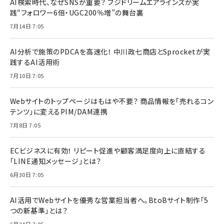
AI検索時代、なぜSNSが重要？ フジドリームエアラインズが実
践“フォロワー6倍・UGC200％増”の舞台裏
7月14日 7:05
AI分析で施策のPDCAを高速化！ 中川政七商店とSprocketが実
践するAI活用術
7月10日 7:05
Webサイトのトップページはもはや不要？ 商品情報を「売れるコン
テンツ」に変えるPIM/DAM連携
7月8日 7:05
ECビジネスに有効！ リピート促進や顧客満足度向上に直結する
「LINE通知メッセージ」とは？
6月30日 7:05
AI活用でWebサイトを優秀な営業担当者へ。BtoBサイト制作「5
つの新基準」とは？
6月24日 7:05