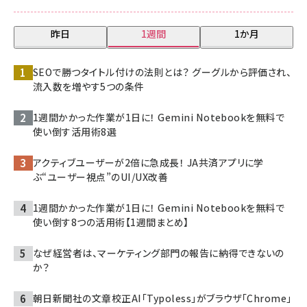
昨日
1週間
1か月
SEOで勝つタイトル付けの法則とは？ グーグルから評価され、
流入数を増やす5つの条件
1週間かかった作業が1日に！ Gemini Notebookを無料で
使い倒す活用術8選
アクティブユーザーが2倍に急成長！ JA共済アプリに学
ぶ“ユーザー視点”のUI/UX改善
1週間かかった作業が1日に！ Gemini Notebookを無料で
使い倒す8つの活用術【1週間まとめ】
なぜ経営者は、マーケティング部門の報告に納得できないの
か？
朝日新聞社の文章校正AI「Typoless」がブラウザ「Chrome」