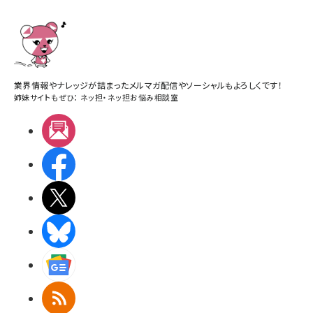
業界情報やナレッジが詰まったメルマガ配信やソーシャルもよろしくです！
姉妹サイトもぜひ：
ネッ担
・
ネッ担お悩み相談室
メルマガ
Facebook
X(エックス)
BlueSky
Googleニュース
RSS