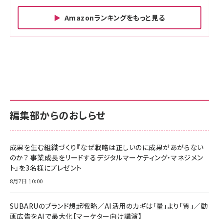
Amazonランキングをもっと見る
Amazon ビジネス・経済関連書籍 の売れ筋ランキン
Amazon 家電＆カメラ の売れ筋ランキング
Amazon パソコン・周辺機器 の売れ筋ランキング
グ
更新日時：2026/06/26 19:00
更新日時：2026/06/26 19:00
更新日時：2026/06/26 19:00
anan(アンアン)2026/07/01号 No.2501[魅せる
KIOXIA(キオクシア) 旧東芝メモリ microSD
KIOXIA(キオクシア) 旧東芝メモリ microSD
カラダ2026／宮舘涼太]
128GB UHS-I Class10 (最大読出速度
128GB UHS-I Class10 (最大読出速度
100MB/s) Nintendo Switch動作確認済 国内
100MB/s) Nintendo Switch動作確認済 国内
￥880
サポート正規品 メーカー保証5年 KLMEA128G
サポート正規品 メーカー保証5年 KLMEA128G
￥2,680
￥2,680
編集部からのおしらせ
anan(アンアン)2026/06/24号 No.2500増刊
スペシャルエディション[王道エンタメの矜持／
NIMASO ガラスフィルム iPhone 17 用 保護フィ
Amazon eギフトカード - Amazonロゴ - クラ
BTS]
ルム 強化ガラス 耐衝撃 高透過率 指紋防止 貼りや
シック
すい ガイド枠付き いPhone17 (6.3インチ) 対応
成果を生む組織づくり『なぜ戦略は正しいのに成果があがらない
￥1,100
￥5,000
2枚セット DSP25F1698
のか？ 事業成長をリードするデジタルマーケティング・マネジメン
￥1,599
ト』を3名様にプレゼント
anan(アンアン)2026/07/08号 No.2502[2026
Anker PowerLine III Flow USB-C & USB-C
年後半、あなたの恋と運命／山田涼介]
【New】Amazon Fire TV Stick HD | 手軽にスト
ケーブル Anker絡まないケーブル 240W 結束バン
8月7日 10:00
リーミングをはじめよう | ストリーミングメディアプ
ド付き USB PD対応 シリコン素材採用 iPhone
￥880
レイヤー
17 / 16 / 15 / Galaxy iPad Pro MacBook
￥1,890
Pro/Air 各種対応 (1.8m ミッドナイトブラック)
SUBARUのブランド想起戦略／AI活用のカギは「量」より「質」／動
￥6,980
画広告をAIで最大化【マーケター向け講演】
ママ投資家が育休中に１億貯めた株式投資