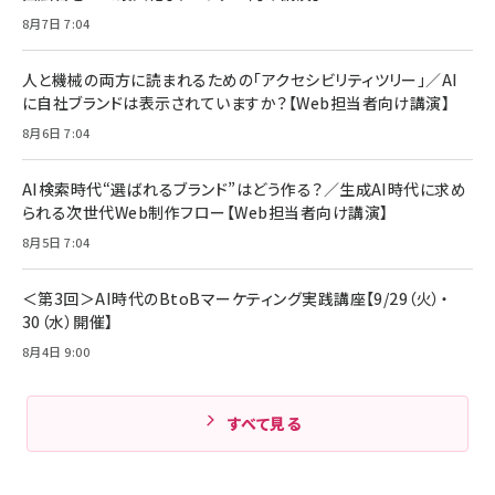
アサヒ飲料 モンスター エナジー 355ml×24本
￥1,870
8月7日 7:04
Anker Soundcore P31i (Bluetooth 6.1) 【完
￥4,192
全ワイヤレスイヤホン/アクティブノイズキャンセリ
ング/マルチポイント接続 / 最大50時間再生 / PSE
人と機械の両方に読まれるための「アクセシビリティツリー」／AI
組織の成果を最大化する ルールのデザイン
技術基準適合】ブラック
￥5,990
サッポロ 生ビール 黒ラベル 350ml 缶 24本 ビー
に自社ブランドは表示されていますか？【Web担当者向け講演】
￥1,980
ル ケース買い【6/30応募〆切! 黒ラベルビヤセラー
8月6日 7:04
キャンペーン】
Anker PowerLine III Flow USB-C & USB-C
ケーブル Anker絡まないケーブル 240W 結束バン
￥4,857
ド付き USB PD対応 シリコン素材採用 iPhone
AI検索時代“選ばれるブランド”はどう作る？／生成AI時代に求め
Amazonランキングをもっと見る
17 / 16 / 15 / Galaxy iPad Pro MacBook
￥1,890
られる次世代Web制作フロー【Web担当者向け講演】
Pro/Air 各種対応 (1.8m ミッドナイトブラック)
Amazonランキングをもっと見る
8月5日 7:04
Amazonランキングをもっと見る
＜第3回＞AI時代のBtoBマーケティング実践講座【9/29（火）・
30（水）開催】
8月4日 9:00
すべて見る