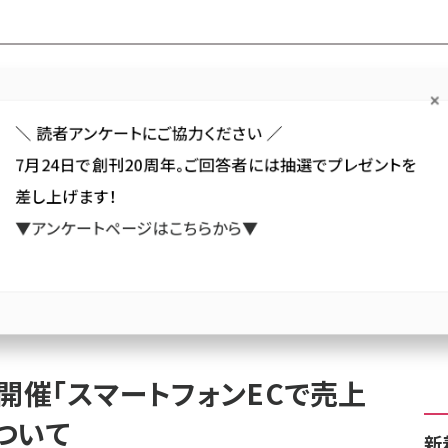
Forum
Web担
Web担ビギナー
Web担メルマガ
連載・特集
＼ 読者アンケートにご協力ください ／
7月24日で創刊20周年。ご回答者には抽選でプレゼントを
カテゴリ／種別
セミナー／イベント
から探す
から探す
差し上げます！
▼アンケートページはこちらから▼
SNS
アクセス解析／データ分析
サイト制作／デザイン
CMS
料セミナーを開催「スマートフォンECで売上を作る為の最適化」について
開催「スマートフォンECで売上
ついて
新