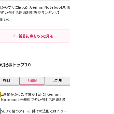
からすぐに使える、Gemini Notebookを無
で使い倒す活用術8選【週間ランキング】
日 8:00
新着記事をもっと見る
気記事トップ10
昨日
1週間
1か月
1週間かかった作業が1日に！ Gemini
Notebookを無料で使い倒す活用術8選
SEOで勝つタイトル付けの法則とは？ グー