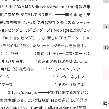
/aff1?id=CBXMMD&dir=cb/ce/sattn.html
情報収集
 ――――――――――――――――――――――――――――――――――― ■Mobage（モ
品投稿、乗換案内といった便利な機能を楽しめる ソーシャ
ョッピングモール「ビッダーズ」 Mobageと連携「ビッ
「auショッ ピングモール」・新しいECの形 ソーシャ
フォン・モバイルに特化したショッピングモールを展開中。
】 （1）商号 ：株式会社ディー・エヌ・エー （2）
（3）所在地 ：東京都渋谷区渋谷2-21-1 渋
3月4日 （5）事業内容 ： * ソーシャルメディア
ム * インターネットマー
ース * その他 （6）資本
L ：
http://dena.jp/
――――――――――――――――――――――――――――――――――― 【本件に関するお問い合
C事業本部 ショッピング統括部 MD推進部 EC開発グ
読
-5304-1753 E-mail ：
all-1g@dena.jp
【配信