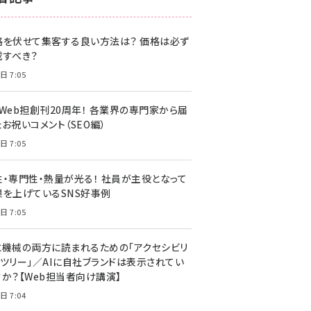
z世代 (1620)
格を伏せて集客する良い方法は？ 価格は必ず
meo (1274)
載すべき？
llmo (1160)
日 7:05
・Web担創刊20周年！ 各業界の専門家から届
お祝いコメント（SEO編）
日 7:05
性・専門性・熱量が光る！ 社員が主役となって
果を上げているSNS好事例
日 7:05
と機械の両方に読まれるための「アクセシビリ
ィツリー」／AIに自社ブランドは表示されてい
すか？【Web担当者向け講演】
日 7:04