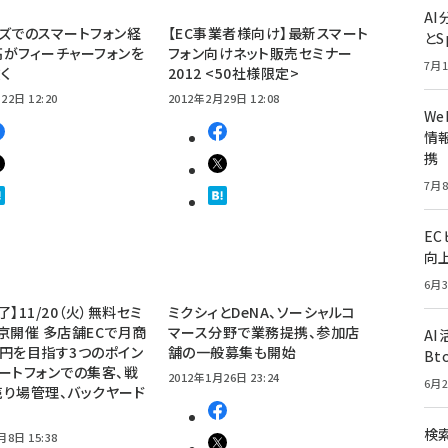
A
ズでのスマートフォン経
【EC事業者様向け】最新スマート
とS
がフィーチャーフォンを
フォン向けネット販売セミナー
7月1
く
2012 <50社様限定>
22日 12:20
2012年2月29日 12:08
W
情報
携
7月8
E
向
6月3
了】11/20（火）無料セミ
ミクシィとDeNA、ソーシャルコ
京開催 多店舗ECで月商
マース分野で業務提携、参加店
A
0万円を目指す3つのポイン
舗の一般募集も開始
Bt
ートフォンでの集客、戦
2012年1月26日 23:24
6月2
り場管理、バックヤード
検索
月8日 15:38