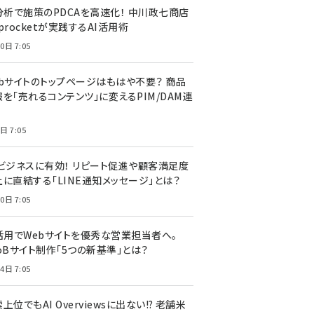
I分析で施策のPDCAを高速化！ 中川政七商店
procketが実践するAI活用術
0日 7:05
ebサイトのトップページはもはや不要？ 商品
を「売れるコンテンツ」に変えるPIM/DAM連
日 7:05
Cビジネスに有効！ リピート促進や顧客満足度
上に直結する「LINE通知メッセージ」とは？
0日 7:05
I活用でWebサイトを優秀な営業担当者へ。
oBサイト制作「5つの新基準」とは？
4日 7:05
上位でもAI Overviewsに出ない!? 老舗米