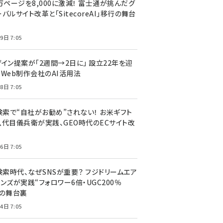
万ページを8,000に激減！ 富士通が挑んだグ
バルサイト改革と「SitecoreAI」移行の舞台
9日 7:05
ザイン提案が「2週間→2日に」 設立22年を迎
るWeb制作会社のAI活用法
8日 7:05
I検索で“自社がお勧め”されない！ お米ギフト
八代目儀兵衛が実践、GEO時代のECサイト改
6日 7:05
検索時代、なぜSNSが重要？ フジドリームエア
ンズが実践“フォロワー6倍・UGC200％
”の舞台裏
4日 7:05