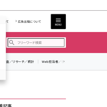
について
広告出稿について
MENU
調査／リサーチ／統計
Web担当者／仕事
法律／標準規格
seo (3519)
ai (2801)
youtube (2425)
note (2310)
セミナー (2301)
着記事