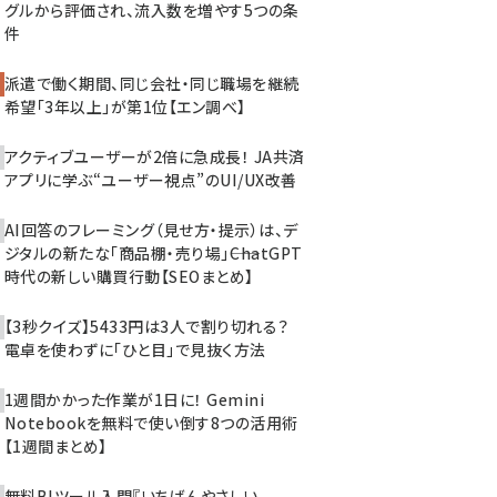
グルから評価され、流入数を増やす5つの条
件
派遣で働く期間、同じ会社・同じ職場を継続
希望「3年以上」が第1位【エン調べ】
アクティブユーザーが2倍に急成長！ JA共済
アプリに学ぶ“ユーザー視点”のUI/UX改善
AI回答のフレーミング（見せ方・提示）は、デ
ジタルの新たな「商品棚・売り場」――ChatGPT
時代の新しい購買行動【SEOまとめ】
【3秒クイズ】5433円は3人で割り切れる？
電卓を使わずに「ひと目」で見抜く方法
1週間かかった作業が1日に！ Gemini
Notebookを無料で使い倒す8つの活用術
【1週間まとめ】
無料BIツール入門『いちばんやさしい