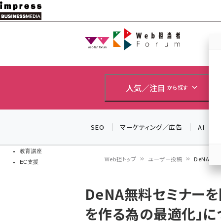
メ
イ
Web担当者
Web担当者
ン
EC担当者
コ
製品導入
ン
企業IT
ソフト開発
テ
人気／注目
から探す
IoT・AI
ン
DCクラウド
研究・調査
ツ
SEO
マーケティング／広告
AI
エネルギー
に
ドローン
移
教育講座
Web担トップ
ユーザー投稿
DeNA無
EC支援
動
パ
DeNA無料セミナーを
ン
を作る為の最適化」に
く