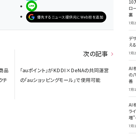
10
LINEで送る
ロー
裏
優先するニュース提供元にWeb担を追加
7月2
デ
え
次の記事
7月2
A
に商品
「auポイント」がKDDI×DeNAの共同運営
の
クチ
の「auショッピングモール」で使用可能
善
7月1
AI
ライ
増
7月1