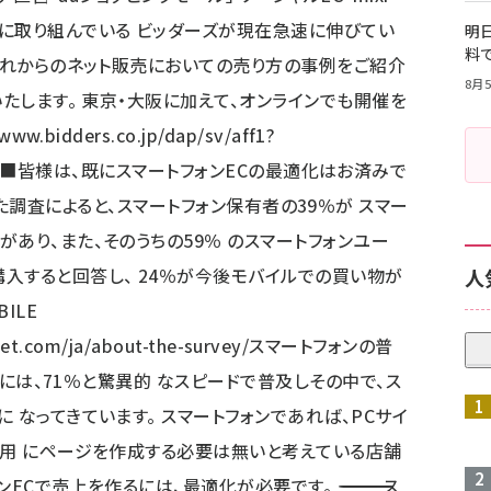
に取り組んでいる ビッダーズが現在急速に伸びてい
明日
料
 これからのネット販売においての売り方の事例をご紹介
8月5
いたします。 東京・大阪に加えて、オンラインでも開催を
/www.bidders.co.jp/dap/sv/aff1?
■皆様は、既にスマートフォンECの最適化はお済みで
――――― 先日Googleから発表された調査によると、スマートフォン保有者の39％が スマー
あり、また、そのうちの59％ のスマートフォンユー
入すると回答し、 24％が今後モバイルでの買い物が
人
ILE
et.com/ja/about-the-survey/
スマートフォンの普
年度には、71％と驚異的 なスピードで普及しその中で、ス
 なってきています。 スマートフォンであれば、PCサイ
ン用 にページを作成する必要は無いと考えている店舗
化が必要です。 ――――――――――――――――――――――――――――――――――― ス