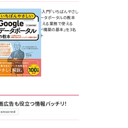
無料BIツール入門『いちばんやさし
いGoogleデータポータルの教本
人気講師が教える業務で使える
ダッシュボード構築の基本』を3名
様にプレゼント
7月31日 10:00
画広告も役立つ情報バッチリ！
ponsored