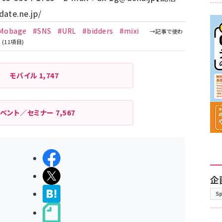
ate.ne.jp/
Mobage
#SNS
#URL
#bidders
#mixi
モバイル
1,747
イベント／セミナー
7,567
シェアする
ポストする
企
>ブクマする
S
noteで書く