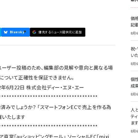
価
記
Bluesky
優先するニュース提供元に追加
8月6
祝
いた
8月6
ユーザー投稿のため、編集部の見解や意向と異なる場
容について正確性を保証できません。
個
成
2年6月22日 株式会社ディー・エヌ・エー
8月6
**************************************
お済みでしょうか？ 「スマートフォンECで売上を作る為
人
催いたします
テ
ま
**************************************
8月6
ア直営「auショッピングモール」 ソーシャルEC「mixi