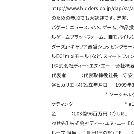
http://www.bidders.co.jp/dap/sv
のための参加でも大歓迎です。 是非、一度ご参加をお待ちしております。
バゲー） ニュース、SNS、ゲーム、作
ルゲームプラットフォーム。 ■モバイルシ
ダーズ」・キャリア直営ショッピングモール
ルEC「mixiモール」など、スマート 
【株式会社ディー・エヌ・エー 会社概要
代表者 ：代表取締役社長 守安 功 
谷ヒカリエ （4）設立年月日 ：1999年
* ソーシャルゲー
ケティング * eコマ
金 ：103億96百万円 （7）UR
わせ先】 株式会社ディー・エヌ・エー E
ループ 担当 ： 園田(そのだ) TEL ： 03