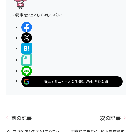
この記事をシェアしてほしいパン！
シェアする
ポストする
>ブクマする
noteで書く
LINEで送る
優先するニュース提供元にWeb担を追加
前の記事
次の記事
メルマガ配信システム「まるごっ
東京にてモバイル通販を支援す