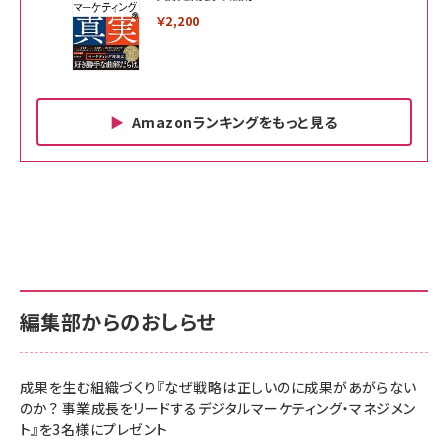
￥2,200
Amazonランキングをもっと見る
Amazon ビジネス・経済関連書籍 の売れ筋ランキン
Amazon 家電＆カメラ の売れ筋ランキング
Amazon パソコン・周辺機器 の売れ筋ランキング
グ
更新日時：2026/06/26 19:00
更新日時：2026/06/26 19:00
更新日時：2026/06/26 19:00
anan(アンアン)2026/07/01号 No.2501[魅せる
KIOXIA(キオクシア) 旧東芝メモリ microSD
KIOXIA(キオクシア) 旧東芝メモリ microSD
カラダ2026／宮舘涼太]
128GB UHS-I Class10 (最大読出速度
128GB UHS-I Class10 (最大読出速度
100MB/s) Nintendo Switch動作確認済 国内
100MB/s) Nintendo Switch動作確認済 国内
￥880
サポート正規品 メーカー保証5年 KLMEA128G
サポート正規品 メーカー保証5年 KLMEA128G
￥2,680
￥2,680
編集部からのおしらせ
anan(アンアン)2026/06/24号 No.2500増刊
スペシャルエディション[王道エンタメの矜持／
NIMASO ガラスフィルム iPhone 17 用 保護フィ
Amazon eギフトカード - Amazonロゴ - クラ
BTS]
ルム 強化ガラス 耐衝撃 高透過率 指紋防止 貼りや
シック
すい ガイド枠付き いPhone17 (6.3インチ) 対応
成果を生む組織づくり『なぜ戦略は正しいのに成果があがらない
￥1,100
￥5,000
2枚セット DSP25F1698
のか？ 事業成長をリードするデジタルマーケティング・マネジメン
￥1,599
ト』を3名様にプレゼント
anan(アンアン)2026/07/08号 No.2502[2026
Anker PowerLine III Flow USB-C & USB-C