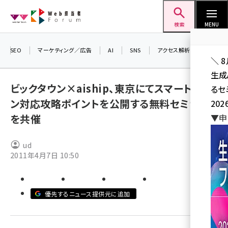
メ
Web担当者Forum
イ
検索
MENU
ン
コ
SEO
マーケティング／広告
AI
SNS
アクセス解析／データ分析
＼ 
ン
生成
テ
ビックタウン×aiship、東京にてスマートフォ
るセ
ン
ン対応攻略ポイントを公開する無料セミナー
202
ツ
seo (3526)
を共催
▼申
に
ai (2807)
移
ud
動
youtube (2434)
2011年4月7日 10:50
note (2312)
セミナー (2307)
優先するニュース提供元に追加
z世代 (1622)
meo (1275)