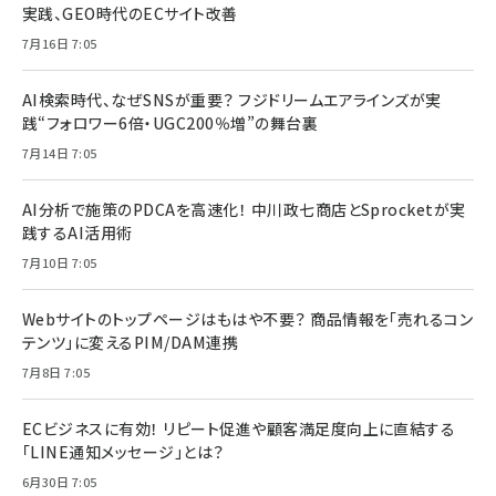
実践、GEO時代のECサイト改善
7月16日 7:05
AI検索時代、なぜSNSが重要？ フジドリームエアラインズが実
践“フォロワー6倍・UGC200％増”の舞台裏
7月14日 7:05
AI分析で施策のPDCAを高速化！ 中川政七商店とSprocketが実
践するAI活用術
7月10日 7:05
Webサイトのトップページはもはや不要？ 商品情報を「売れるコン
テンツ」に変えるPIM/DAM連携
7月8日 7:05
ECビジネスに有効！ リピート促進や顧客満足度向上に直結する
「LINE通知メッセージ」とは？
6月30日 7:05