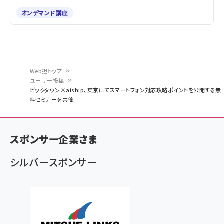
オンデマンド講座
Web担トップ
ユーザー投稿
パ
ビックタウン×aiship、東京にてスマートフォン対応攻略ポイントを公開する無
料セミナーを共催
ン
く
ず
スポンサー企業さま
シルバースポンサー