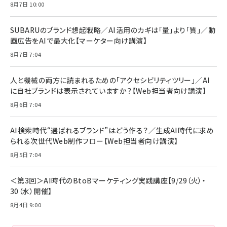
年後半、あなたの恋と運命／山田涼介]
【New】Amazon Fire TV Stick HD | 手軽にスト
ケーブル Anker絡まないケーブル 240W 結束バン
8月7日 10:00
リーミングをはじめよう | ストリーミングメディアプ
ド付き USB PD対応 シリコン素材採用 iPhone
￥880
レイヤー
17 / 16 / 15 / Galaxy iPad Pro MacBook
￥1,890
Pro/Air 各種対応 (1.8m ミッドナイトブラック)
SUBARUのブランド想起戦略／AI活用のカギは「量」より「質」／動
￥6,980
画広告をAIで最大化【マーケター向け講演】
ママ投資家が育休中に１億貯めた株式投資
アサヒ飲料 モンスター エナジー 355ml×24本
￥1,870
8月7日 7:04
Anker Soundcore P31i (Bluetooth 6.1) 【完
￥4,192
全ワイヤレスイヤホン/アクティブノイズキャンセリ
ング/マルチポイント接続 / 最大50時間再生 / PSE
人と機械の両方に読まれるための「アクセシビリティツリー」／AI
組織の成果を最大化する ルールのデザイン
技術基準適合】ブラック
￥5,990
サッポロ 生ビール 黒ラベル 350ml 缶 24本 ビー
に自社ブランドは表示されていますか？【Web担当者向け講演】
￥1,980
ル ケース買い【6/30応募〆切! 黒ラベルビヤセラー
8月6日 7:04
キャンペーン】
Anker PowerLine III Flow USB-C & USB-C
ケーブル Anker絡まないケーブル 240W 結束バン
￥4,857
ド付き USB PD対応 シリコン素材採用 iPhone
AI検索時代“選ばれるブランド”はどう作る？／生成AI時代に求め
Amazonランキングをもっと見る
17 / 16 / 15 / Galaxy iPad Pro MacBook
￥1,890
られる次世代Web制作フロー【Web担当者向け講演】
Pro/Air 各種対応 (1.8m ミッドナイトブラック)
Amazonランキングをもっと見る
8月5日 7:04
Amazonランキングをもっと見る
＜第3回＞AI時代のBtoBマーケティング実践講座【9/29（火）・
30（水）開催】
8月4日 9:00