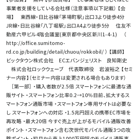
事業者支援をしている会社様（注意事項以下記載） 【会
場】 東西線・日比谷線「茅場町駅」出口3より徒歩4分
JR線・日比谷線「八丁堀駅」出口A4より徒歩5分 住友不
動産六甲ビル4階会議室(東京都中央区新川1-4-1) （
http://office.sumitomo-
rd.co.jp/building/detail/chuou/rokkobil/
） 【講師】
ビックタウン株式会社 ECエバンジェリスト 良知剛史
株式会社ロックウェーブ 代表取締役 岩波裕之 【セミ
ナー内容】（セミナー内容は変更される場合もあります）
［第一部］ ・購入者数が2.5倍 スマートフォンに最適な通
販サイト ・スマートフォン比率0.2→10％目前、拡大するス
マートフォン通販市場 ・スマートフォン専用サイトは必要な
し スマートフォンへの対応 ・1.5兆円超えの携帯EC市場を
再攻略 ・最大20倍 今すぐ売上が上がるモバイル通販改善
ポイント ・スマートフォン含む次世代モバイル通販3つの攻
略ポイント ・初月から売上1000万円超のモバイル通販事