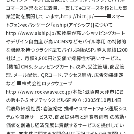
コマース運営などに着目、一貫してeコマースを核とした事
業活動を展開して います。
http://bict.jp/
――――――――――――――――――――――――――――――――――― ■スマー
トフォンecパッケージ「aiship(アイシップ)]について
http://www.aiship.jp/
転換率が高いショッピングカート
やデザイン自由度が高いCMSなどモバイル専用 の特徴的
な機能を持つクラウド型モバイル通販ASP。導入実績1200
社以上、 月額9,800円と安価で採算性が高いサービス。
［機能］CMS、ショッピングカート、決済、受注管理、商品管
理、メール配信、 QRコード、アクセス解析、広告効果測定
など ■株式会社ロックウェーブ
http://www.rockwave.co.jp/
本社：滋賀県大津市にお
の浜4-7-5 オプテックスビル6F 設立：2005年10月14日
代表取締役社長：岩波裕之 携帯やスマートフォン通販シス
テムや関連サービスで、商品提供者と消費者両者 の感動・
価値を創造し経済発展に貢献するサービスを提供してい
ます。 ▼本件に関するお問合せは下記サイトからお願いい