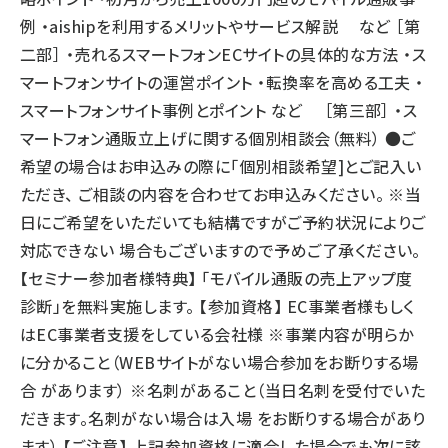
例 ・aishipを利用するメリットやサービス解説 など ［第
二部］ ・売れるスマートフォンECサイトの具体的な方法 ・ス
マートフォンサイトの運営ポイント ・転換率を高める工夫 ・
スマートフォンサイト事例とポイント など ［第三部］ ・ス
マートフォン通販立上げに関する個別相談会（無料） ●ご
希望の場合はお申込みの際に「個別相談希望]とご記入い
ただき、 ご相談の内容を合わせてお申込みください。 ※当
日にご希望をいただいても結構ですがご予約状況によりご
対応できない 場合もございますので予めご了承ください。
【セミナー参加者様特典】 「モバイル通販の売上アップ度
診断」を無料実施します。 【参加資格】 EC事業者様もしく
はEC事業者支援をしている会社様 ※事業内容が明らか
に分かること（WEBサイトがない場合参加をお断りする場
合 があります） ※名刺があること（当日名刺を受付でいた
だきます。名刺がない場合は入場 をお断りする場合があり
ます） 【ご注意】 上記参加資格に適合した場合でも次に該