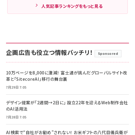
人気記事ランキングをもっと見る
企画広告も役立つ情報バッチリ！
Sponsored
10万ページを8,000に激減！ 富士通が挑んだグローバルサイト改
革と「SitecoreAI」移行の舞台裏
7月29日 7:05
デザイン提案が「2週間→2日に」 設立22年を迎えるWeb制作会社
のAI活用法
7月28日 7:05
AI検索で“自社がお勧め”されない！ お米ギフトの八代目儀兵衛が