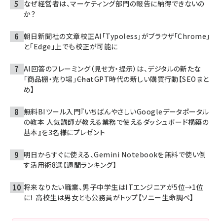
なぜ経営者は、マーケティング部門の報告に納得できないの
か？
朝日新聞社の文章校正AI「Typoless」がブラウザ「Chrome」
と「Edge」上でも校正が可能に
AI回答のフレーミング（見せ方・提示）は、デジタルの新たな
「商品棚・売り場」――ChatGPT時代の新しい購買行動【SEOまと
め】
無料BIツール入門『いちばんやさしいGoogleデータポータル
の教本 人気講師が教える業務で使えるダッシュボード構築の
基本』を3名様にプレゼント
明日からすぐに使える、Gemini Notebookを無料で使い倒
す活用術8選【週間ランキング】
将来なりたい職業、男子中学生はITエンジニアが5位→1位
に！ 高校生は男女とも公務員がトップ【ソニー生命調べ】