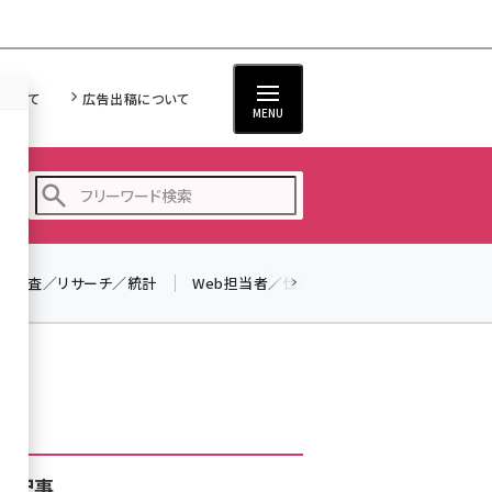
について
広告出稿について
MENU
調査／リサーチ／統計
Web担当者／仕事
法律／標準規格
seo (3528)
ai (2811)
youtube (2439)
note (2315)
セミナー (2308)
着記事