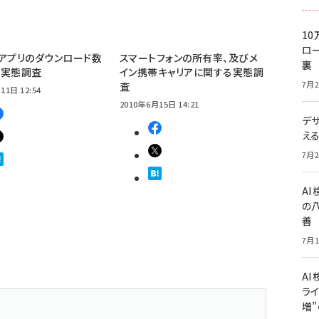
10
ロー
neアプリのダウンロード数
スマートフォンの所有率、及びメ
裏
る実態調査
イン携帯キャリアに関する実態調
7月2
査
11日 12:54
2010年6月15日 14:21
デ
え
7月2
A
の
善
7月1
AI
ライ
増