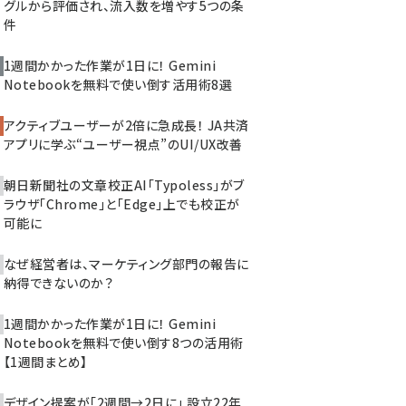
グルから評価され、流入数を増やす5つの条
件
1週間かかった作業が1日に！ Gemini
Notebookを無料で使い倒す活用術8選
アクティブユーザーが2倍に急成長！ JA共済
アプリに学ぶ“ユーザー視点”のUI/UX改善
朝日新聞社の文章校正AI「Typoless」がブ
ラウザ「Chrome」と「Edge」上でも校正が
可能に
なぜ経営者は、マーケティング部門の報告に
納得できないのか？
1週間かかった作業が1日に！ Gemini
Notebookを無料で使い倒す8つの活用術
【1週間まとめ】
デザイン提案が「2週間→2日に」 設立22年