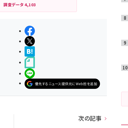
調査データ
4,103
シェアする
ポストする
>ブクマする
noteで書く
LINEで送る
優先するニュース提供元にWeb担を追加
次の記事