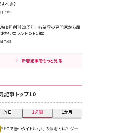
載すべき？
日 7:05
・Web担創刊20周年！ 各業界の専門家から届
お祝いコメント（SEO編）
日 7:05
新着記事をもっと見る
気記事トップ10
昨日
1週間
1か月
SEOで勝つタイトル付けの法則とは？ グー