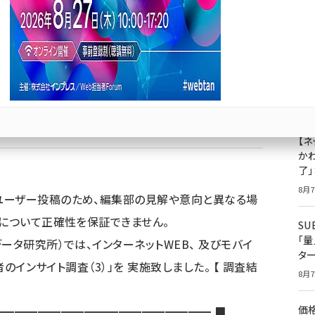
6割強が「以前と変わらないペースでブログを更新してい
成
果
ジ
プ
8月7
Bluesky
優先するニュース提供元に追加
【ネ
かわ
了
8月7
ユーザー投稿のため、編集部の見解や意向と異なる場
容について正確性を保証できません。
S
「
ータ研究所）では、インターネットWEB、 及びモバイ
タ
者のインサイト調査（3）」を 実施致しました。 【 調査結
8月7
価
━━━━━━━━━━━━━━━━━━ ■