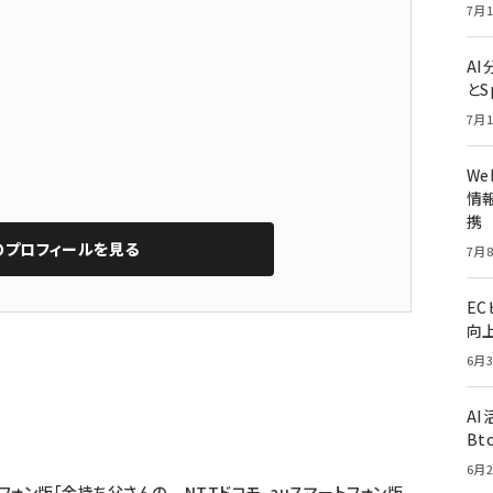
7月1
A
とS
7月1
W
情報
携
のプロフィールを見る
7月8
E
向
6月3
A
Bt
6月2
フォン版「金持ち父さんの
NTTドコモ、auスマートフォン版