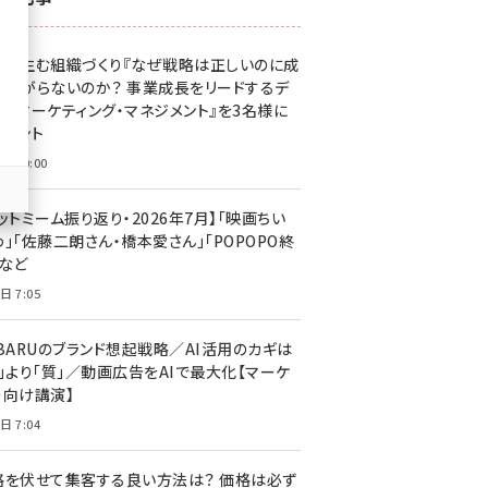
z世代 (1623)
果を生む組織づくり『なぜ戦略は正しいのに成
meo (1277)
があがらないのか？ 事業成長をリードするデ
llmo (1166)
タルマーケティング・マネジメント』を3名様に
レゼント
日 10:00
ットミーム振り返り・2026年7月】「映画ちい
」「佐藤二朗さん・橋本愛さん」「POPOPO終
」など
日 7:05
UBARUのブランド想起戦略／AI活用のカギは
量」より「質」／動画広告をAIで最大化【マーケ
ー向け講演】
日 7:04
格を伏せて集客する良い方法は？ 価格は必ず