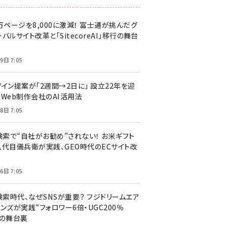
万ページを8,000に激減！ 富士通が挑んだグ
バルサイト改革と「SitecoreAI」移行の舞台
9日 7:05
ザイン提案が「2週間→2日に」 設立22年を迎
るWeb制作会社のAI活用法
8日 7:05
I検索で“自社がお勧め”されない！ お米ギフト
八代目儀兵衛が実践、GEO時代のECサイト改
6日 7:05
検索時代、なぜSNSが重要？ フジドリームエア
ンズが実践“フォロワー6倍・UGC200％
”の舞台裏