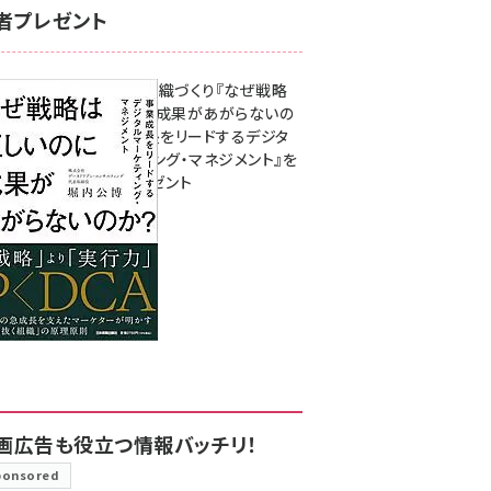
者プレゼント
成果を生む組織づくり『なぜ戦略
は正しいのに成果があがらないの
か？ 事業成長をリードするデジタ
ルマーケティング・マネジメント』を
3名様にプレゼント
8月7日 10:00
画広告も役立つ情報バッチリ！
ponsored