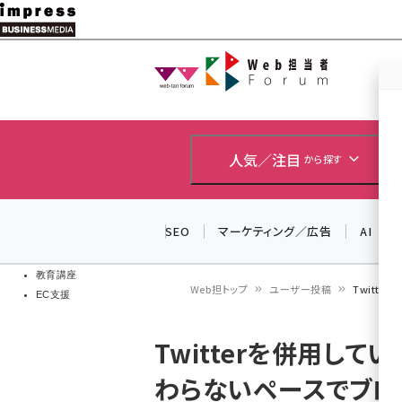
メ
イ
Web担当者
Web担当者
ン
EC担当者
コ
製品導入
ン
企業IT
ソフト開発
テ
人気／注目
から探す
IoT・AI
ン
DCクラウド
研究・調査
ツ
SEO
マーケティング／広告
AI
エネルギー
に
ドローン
移
教育講座
Web担トップ
ユーザー投稿
Twitt
EC支援
動
パ
Twitterを併用して
ン
わらないペースでブロ
く