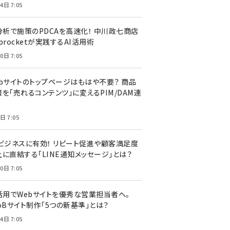
4日 7:05
I分析で施策のPDCAを高速化！ 中川政七商店
procketが実践するAI活用術
0日 7:05
ebサイトのトップページはもはや不要？ 商品
を「売れるコンテンツ」に変えるPIM/DAM連
日 7:05
Cビジネスに有効！ リピート促進や顧客満足度
上に直結する「LINE通知メッセージ」とは？
0日 7:05
I活用でWebサイトを優秀な営業担当者へ。
oBサイト制作「5つの新基準」とは？
4日 7:05