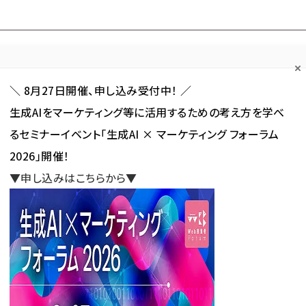
Forum
Web担
Web担ビギナー
Web担メルマガ
連載・特集
＼ 8月27日開催、申し込み受付中！ ／
生成AIをマーケティング等に活用するための考え方を学べ
カテゴリ／種別
セミナー／イベント
から探す
から探す
るセミナーイベント「生成AI × マーケティング フォーラム
2026」開催！
SNS
アクセス解析／データ分析
サイト制作／デザイン
CMS
▼申し込みはこちらから▼
erを併用しているブロガー、6割強が「以前と変わらないペースでブログを更新している」と回答
いるブロガー、6割強が「以前と変
グを更新している」と回答
新