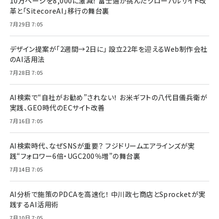
10万ページを8,000に激減！ 富士通が挑んだグローバルサイト改
革と「SitecoreAI」移行の舞台裏
7月29日 7:05
デザイン提案が「2週間→2日に」 設立22年を迎えるWeb制作会社
のAI活用法
7月28日 7:05
AI検索で“自社がお勧め”されない！ お米ギフトの八代目儀兵衛が
実践、GEO時代のECサイト改善
7月16日 7:05
AI検索時代、なぜSNSが重要？ フジドリームエアラインズが実
践“フォロワー6倍・UGC200％増”の舞台裏
7月14日 7:05
AI分析で施策のPDCAを高速化！ 中川政七商店とSprocketが実
践するAI活用術
7月10日 7:05