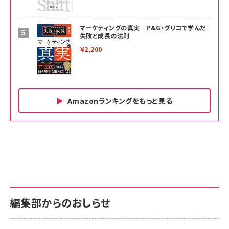
マーケティングの真実 P&G・グリコで学んだ
失敗と成長の法則
￥2,200
Amazonランキングをもっと見る
Amazon ビジネス・経済関連書籍 の売れ筋ランキン
Amazon 家電＆カメラ の売れ筋ランキング
Amazon パソコン・周辺機器 の売れ筋ランキング
グ
更新日時：2026/06/26 19:00
更新日時：2026/06/26 19:00
更新日時：2026/06/26 19:00
anan(アンアン)2026/07/01号 No.2501[魅せる
KIOXIA(キオクシア) 旧東芝メモリ microSD
KIOXIA(キオクシア) 旧東芝メモリ microSD
カラダ2026／宮舘涼太]
128GB UHS-I Class10 (最大読出速度
128GB UHS-I Class10 (最大読出速度
100MB/s) Nintendo Switch動作確認済 国内
100MB/s) Nintendo Switch動作確認済 国内
￥880
サポート正規品 メーカー保証5年 KLMEA128G
サポート正規品 メーカー保証5年 KLMEA128G
￥2,680
￥2,680
編集部からのおしらせ
anan(アンアン)2026/06/24号 No.2500増刊
スペシャルエディション[王道エンタメの矜持／
NIMASO ガラスフィルム iPhone 17 用 保護フィ
Amazon eギフトカード - Amazonロゴ - クラ
BTS]
ルム 強化ガラス 耐衝撃 高透過率 指紋防止 貼りや
シック