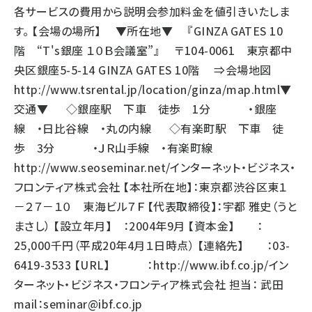
各サービスの費用から説明会参加料金を値引きいたしま
す。 【会場の場所】 ▼所在地▼ 『GINZA GATES 10
階 “T's銀座 １０Ｂ会議室”』 〒104-0061 東京都中
央区銀座5-5-14 GINZA GATES 10階 ⇒会場地図
http://www.tsrental.jp/location/ginza/map.html
▼
交通▼ ◇銀座駅 下車 徒歩 1分 ・銀座
線 ・日比谷線 ・丸の内線 ◇有楽町駅 下車 徒
歩 3分 ・ＪＲ山手線 ・有楽町線
http://www.seoseminar.net/
インターネット・ビジネス・
フロンティア株式会社 【本社所在地】：東京都渋谷区東１
－２７－１０ 東海ビル７Ｆ 【代表取締役】：宇都 雅史（うと
まさし） 【設立年月】 ：2004年9月 【資本金】 ：
25,000千円（平成20年4月１日時点） 【連絡先】 ：03-
6419-3533 【URL】 ：
http://www.ibf.co.jp/
イン
ターネット・ビジネス・フロンティア株式会社 担当： 武田
mail：
seminar@ibf.co.jp