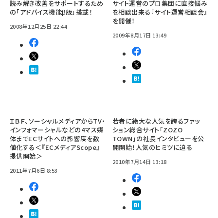
読み解き改善をサポートするため
サイト運営のプロ集団に直接悩み
の「アドバイス機能β版」搭載！
を相談出来る『サイト運営相談会』
を開催！
2008年12月25日 22:44
2009年8月17日 13:49
ＩＢＦ、ソーシャルメディアからTV・
若者に絶大な人気を誇るファッ
インフォマーシャルなどの4マス媒
ション総合サイト「ZOZO
体までECサイトへの影響度を数
TOWN」の社長インタビューを公
値化する＜『ECメディアScope』
開開始！人気のヒミツに迫る
提供開始＞
2010年7月14日 13:18
2011年7月6日 8:53