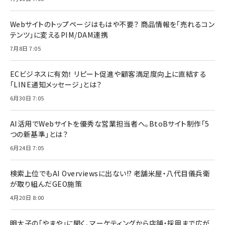
Webサイトのトップページはもはや不要？ 商品情報を「売れるコン
テンツ」に変えるPIM/DAM連携
7月8日 7:05
ECビジネスに有効！ リピート促進や顧客満足度向上に直結する
「LINE通知メッセージ」とは？
6月30日 7:05
AI活用でWebサイトを優秀な営業担当者へ。BtoBサイト制作「5
つの新基準」とは？
6月24日 7:05
検索上位でもAI Overviewsに出ない!? 老舗米屋・八代目儀兵衛
が取り組んだGEO施策
4月20日 8:00
明太子の「やまや」に聞く、マーケティングから店舗・採用まで広が