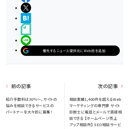
ポストする
>ブクマする
noteで書く
LINEで送る
優先するニュース提供元にWeb担を追加
前の記事
次の記事
紹介手数料は30％～。サイトの
相談実績1,400件を超えるWeb
悩みを相談できるサービスの
マーケティングの専門家 サイト
パートナーを大々的に募集！
診断士に電話とメールで直接相
談できる 【ホームページ売上
アップ相談所】 SEO相談サービ