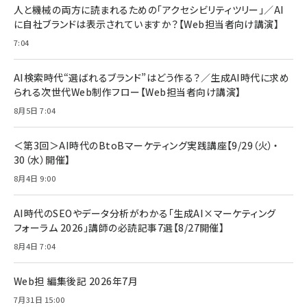
すい ガイド枠付き いPhone17 (6.3インチ) 対応
人と機械の両方に読まれるための「アクセシビリティツリー」／AI
￥1,100
￥5,000
2枚セット DSP25F1698
に自社ブランドは表示されていますか？【Web担当者向け講演】
￥1,599
7:04
anan(アンアン)2026/07/08号 No.2502[2026
Anker PowerLine III Flow USB-C & USB-C
年後半、あなたの恋と運命／山田涼介]
【New】Amazon Fire TV Stick HD | 手軽にスト
ケーブル Anker絡まないケーブル 240W 結束バン
リーミングをはじめよう | ストリーミングメディアプ
ド付き USB PD対応 シリコン素材採用 iPhone
￥880
AI検索時代“選ばれるブランド”はどう作る？／生成AI時代に求め
レイヤー
17 / 16 / 15 / Galaxy iPad Pro MacBook
￥1,890
Pro/Air 各種対応 (1.8m ミッドナイトブラック)
られる次世代Web制作フロー【Web担当者向け講演】
￥6,980
ママ投資家が育休中に１億貯めた株式投資
8月5日 7:04
アサヒ飲料 モンスター エナジー 355ml×24本
￥1,870
Anker Soundcore P31i (Bluetooth 6.1) 【完
￥4,192
全ワイヤレスイヤホン/アクティブノイズキャンセリ
＜第3回＞AI時代のBtoBマーケティング実践講座【9/29（火）・
ング/マルチポイント接続 / 最大50時間再生 / PSE
30（水）開催】
組織の成果を最大化する ルールのデザイン
技術基準適合】ブラック
￥5,990
サッポロ 生ビール 黒ラベル 350ml 缶 24本 ビー
8月4日 9:00
￥1,980
ル ケース買い【6/30応募〆切! 黒ラベルビヤセラー
キャンペーン】
Anker PowerLine III Flow USB-C & USB-C
ケーブル Anker絡まないケーブル 240W 結束バン
￥4,857
AI時代のSEOやデータ分析がわかる「生成AI×マーケティング
ド付き USB PD対応 シリコン素材採用 iPhone
フォーラム 2026」講師の必読記事7選【8/27開催】
Amazonランキングをもっと見る
17 / 16 / 15 / Galaxy iPad Pro MacBook
￥1,890
Pro/Air 各種対応 (1.8m ミッドナイトブラック)
8月4日 7:04
Amazonランキングをもっと見る
Web担 編集後記 2026年7月
Amazonランキングをもっと見る
7月31日 15:00