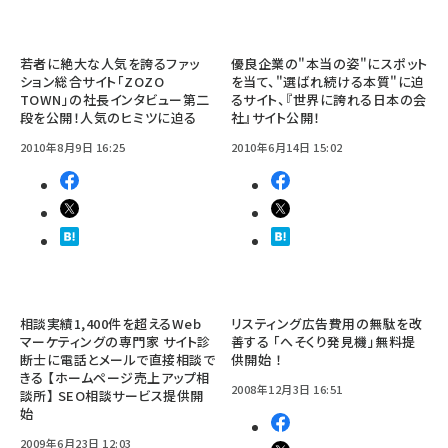
若者に絶大な人気を誇るファッ
優良企業の"本当の姿"にスポット
ション総合サイト「ZOZO
を当て、"選ばれ続ける本質"に迫
TOWN」の社長インタビュー第二
るサイト、『世界に誇れる日本の会
段を公開！人気のヒミツに迫る
社』サイト公開！
2010年8月9日 16:25
2010年6月14日 15:02
相談実績1,400件を超えるWeb
リスティング広告費用の無駄を改
マーケティングの専門家 サイト診
善する 「へそくり発見機」無料提
断士に電話とメールで直接相談で
供開始 ！
きる 【ホームページ売上アップ相
2008年12月3日 16:51
談所】 SEO相談サービス提供開
始
2009年6月23日 12:03