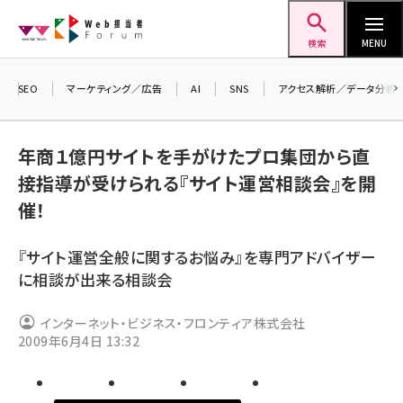
メ
Web担当者Forum
イ
検索
MENU
ン
コ
SEO
マーケティング／広告
AI
SNS
アクセス解析／データ分析
＼ 
ン
7月
テ
年商１億円サイトを手がけたプロ集団から直
差し
ン
接指導が受けられる『サイト運営相談会』を開
▼
ツ
seo (3519)
催！
に
ai (2801)
移
『サイト運営全般に関するお悩み』を専門アドバイザー
動
youtube (2425)
に相談が出来る相談会
note (2310)
インターネット・ビジネス・フロンティア株式会社
セミナー (2301)
2009年6月4日 13:32
z世代 (1620)
meo (1274)