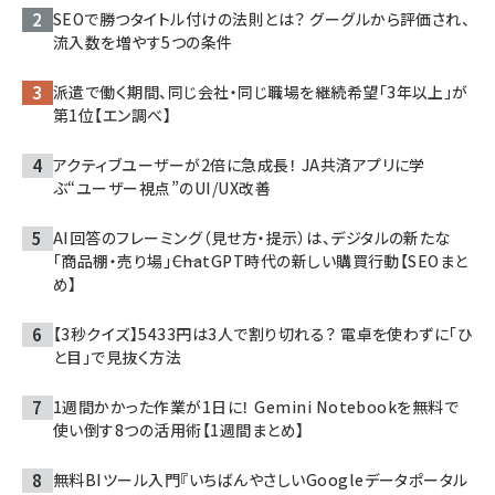
SEOで勝つタイトル付けの法則とは？ グーグルから評価され、
流入数を増やす5つの条件
派遣で働く期間、同じ会社・同じ職場を継続希望「3年以上」が
第1位【エン調べ】
アクティブユーザーが2倍に急成長！ JA共済アプリに学
ぶ“ユーザー視点”のUI/UX改善
AI回答のフレーミング（見せ方・提示）は、デジタルの新たな
「商品棚・売り場」――ChatGPT時代の新しい購買行動【SEOまと
め】
【3秒クイズ】5433円は3人で割り切れる？ 電卓を使わずに「ひ
と目」で見抜く方法
1週間かかった作業が1日に！ Gemini Notebookを無料で
使い倒す8つの活用術【1週間まとめ】
無料BIツール入門『いちばんやさしいGoogleデータポータル