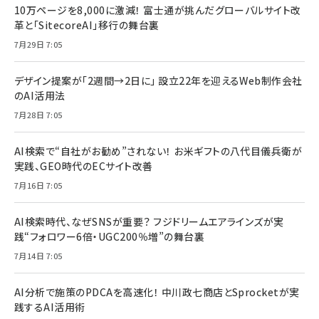
10万ページを8,000に激減！ 富士通が挑んだグローバルサイト改
革と「SitecoreAI」移行の舞台裏
7月29日 7:05
デザイン提案が「2週間→2日に」 設立22年を迎えるWeb制作会社
のAI活用法
7月28日 7:05
AI検索で“自社がお勧め”されない！ お米ギフトの八代目儀兵衛が
実践、GEO時代のECサイト改善
7月16日 7:05
AI検索時代、なぜSNSが重要？ フジドリームエアラインズが実
践“フォロワー6倍・UGC200％増”の舞台裏
7月14日 7:05
AI分析で施策のPDCAを高速化！ 中川政七商店とSprocketが実
践するAI活用術