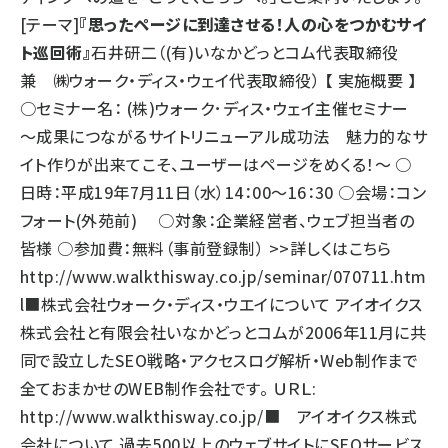
[テーマ]
『思ったページに到達させる！人の心をつかむサイ
ト巡回術』
石井研二（(有)いなかどっとコム代表取締役
兼 ㈱ウォーク・ディス・ウェイ代表取締役） 【 実施概要 】
○セミナー名： (株)ウォーク･ディス・ウェイ主催セミナー
～成果につながるサイトリニューアル成功法 魅力的なサ
イト作りが出来てこそ、ユーザーはページをめくる！～ ○
日時：平成19年7月11日（水）14：00～16：30 ○会場：コン
フォート(外苑前) ○対象：企業経営者、ウェブ担当者の
皆様 ○参加費：無料（事前登録制） >>詳しくはこちら
http://www.walkthisway.co.jp/seminar/070711.htm
l
■株式会社ウォーク・ディス・ウエイについて アイオイクス
株式会社と有限会社いなかどっとコムが2006年11月に共
同で設立したSEO戦略・アクセスログ解析・Web制作まで
全ておまかせのWEB制作会社です。 ＵＲＬ:
http://www.walkthisway.co.jp/
■ アイオイクス株式
会社について 過去500以上のウェブサイトにSEOサービス