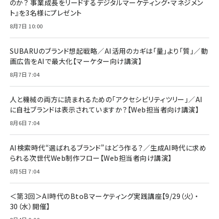
のか？ 事業成長をリードするデジタルマーケティング・マネジメン
￥1,599
ト』を3名様にプレゼント
anan(アンアン)2026/07/08号 No.2502[2026
Anker PowerLine III Flow USB-C & USB-C
年後半、あなたの恋と運命／山田涼介]
【New】Amazon Fire TV Stick HD | 手軽にスト
ケーブル Anker絡まないケーブル 240W 結束バン
8月7日 10:00
リーミングをはじめよう | ストリーミングメディアプ
ド付き USB PD対応 シリコン素材採用 iPhone
￥880
レイヤー
17 / 16 / 15 / Galaxy iPad Pro MacBook
￥1,890
Pro/Air 各種対応 (1.8m ミッドナイトブラック)
SUBARUのブランド想起戦略／AI活用のカギは「量」より「質」／動
￥6,980
画広告をAIで最大化【マーケター向け講演】
ママ投資家が育休中に１億貯めた株式投資
アサヒ飲料 モンスター エナジー 355ml×24本
￥1,870
8月7日 7:04
Anker Soundcore P31i (Bluetooth 6.1) 【完
￥4,192
全ワイヤレスイヤホン/アクティブノイズキャンセリ
ング/マルチポイント接続 / 最大50時間再生 / PSE
人と機械の両方に読まれるための「アクセシビリティツリー」／AI
組織の成果を最大化する ルールのデザイン
技術基準適合】ブラック
￥5,990
サッポロ 生ビール 黒ラベル 350ml 缶 24本 ビー
に自社ブランドは表示されていますか？【Web担当者向け講演】
￥1,980
ル ケース買い【6/30応募〆切! 黒ラベルビヤセラー
8月6日 7:04
キャンペーン】
Anker PowerLine III Flow USB-C & USB-C
ケーブル Anker絡まないケーブル 240W 結束バン
￥4,857
ド付き USB PD対応 シリコン素材採用 iPhone
AI検索時代“選ばれるブランド”はどう作る？／生成AI時代に求め
Amazonランキングをもっと見る
17 / 16 / 15 / Galaxy iPad Pro MacBook
￥1,890
られる次世代Web制作フロー【Web担当者向け講演】
Pro/Air 各種対応 (1.8m ミッドナイトブラック)
Amazonランキングをもっと見る
8月5日 7:04
Amazonランキングをもっと見る
＜第3回＞AI時代のBtoBマーケティング実践講座【9/29（火）・
30（水）開催】