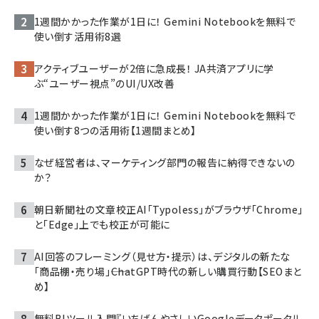
1週間かかった作業が1日に！ Gemini Notebookを無料で
使い倒す活用術8選
アクティブユーザーが2倍に急成長！ JA共済アプリに学
ぶ“ユーザー視点”のUI/UX改善
1週間かかった作業が1日に！ Gemini Notebookを無料で
使い倒す8つの活用術【1週間まとめ】
なぜ経営者は、マーケティング部門の報告に納得できないの
か？
朝日新聞社の文章校正AI「Typoless」がブラウザ「Chrome」
と「Edge」上でも校正が可能に
AI回答のフレーミング（見せ方・提示）は、デジタルの新たな
「商品棚・売り場」――ChatGPT時代の新しい購買行動【SEOまと
め】
無料BIツール入門『いちばんやさしいGoogleデータポータル