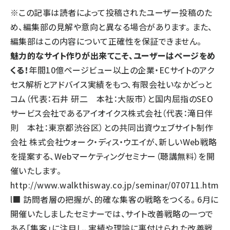
※この記事は読者によって投稿されたユーザー投稿のた
llmo (1163)
め、編集部の見解や意向と異なる場合があります。 また、
編集部はこの内容について正確性を保証できません。
魅力的なサイト作りが出来てこそ、ユーザーはページをめ
くる！
年間10億ページビュー以上の企業・ECサイトのアク
セス解析とアドバイス実績をもつ、有限会社いなかどっと
コム（代表：石井 研二 本社：大阪市）と国内屈指のSEO
サービス会社であるアイオイクス株式会社（代表：滝日伴
則 本社：東京都渋谷区）との共同出資ウェブサイト制作
会社 株式会社ウォーク・ディス・ウエイが、新しいWeb戦略
を提案する、Webマーケティングセミナー（聴講無料）を開
催いたします。
http://www.walkthisway.co.jp/seminar/070711.htm
l
■ 訪問者層の把握が、的確な集客の戦略をつくる。 6月に
開催いたしましたセミナーでは、サイト改善戦略の一つで
ある「集客」に注目し、実績や理論に裏付けられた改善戦