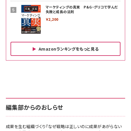
マーケティングの真実 P&G・グリコで学んだ
失敗と成長の法則
￥2,200
Amazonランキングをもっと見る
Amazon ビジネス・経済関連書籍 の売れ筋ランキン
Amazon 家電＆カメラ の売れ筋ランキング
Amazon パソコン・周辺機器 の売れ筋ランキング
グ
更新日時：2026/06/26 19:00
更新日時：2026/06/26 19:00
更新日時：2026/06/26 19:00
anan(アンアン)2026/07/01号 No.2501[魅せる
KIOXIA(キオクシア) 旧東芝メモリ microSD
KIOXIA(キオクシア) 旧東芝メモリ microSD
カラダ2026／宮舘涼太]
128GB UHS-I Class10 (最大読出速度
128GB UHS-I Class10 (最大読出速度
100MB/s) Nintendo Switch動作確認済 国内
100MB/s) Nintendo Switch動作確認済 国内
￥880
サポート正規品 メーカー保証5年 KLMEA128G
サポート正規品 メーカー保証5年 KLMEA128G
￥2,680
￥2,680
編集部からのおしらせ
anan(アンアン)2026/06/24号 No.2500増刊
スペシャルエディション[王道エンタメの矜持／
NIMASO ガラスフィルム iPhone 17 用 保護フィ
Amazon eギフトカード - Amazonロゴ - クラ
BTS]
ルム 強化ガラス 耐衝撃 高透過率 指紋防止 貼りや
シック
すい ガイド枠付き いPhone17 (6.3インチ) 対応
成果を生む組織づくり『なぜ戦略は正しいのに成果があがらない
￥1,100
￥5,000
2枚セット DSP25F1698