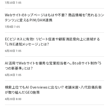
7月10日 7:05
Webサイトのトップページはもはや不要？ 商品情報を「売れるコン
テンツ」に変えるPIM/DAM連携
7月8日 7:05
ECビジネスに有効！ リピート促進や顧客満足度向上に直結する
「LINE通知メッセージ」とは？
6月30日 7:05
AI活用でWebサイトを優秀な営業担当者へ。BtoBサイト制作「5
つの新基準」とは？
6月24日 7:05
検索上位でもAI Overviewsに出ない!? 老舗米屋・八代目儀兵衛
が取り組んだGEO施策
4月20日 8:00