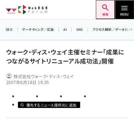
メ
Web担当者Forum
イ
検索
MENU
ン
コ
SEO
マーケティング／広告
AI
SNS
アクセス解析／データ分析
＼ 
ン
生成
テ
ウォーク・ディス・ウェイ主催セミナー「成果に
るセ
ン
つながるサイトリニューアル成功法」開催
202
ツ
seo (3526)
▼申
に
株式会社ウォーク・ディス・ウェイ
ai (2807)
移
2007年6月18日 19:35
動
youtube (2434)
note (2312)
優先するニュース提供元に追加
セミナー (2307)
z世代 (1622)
meo (1275)