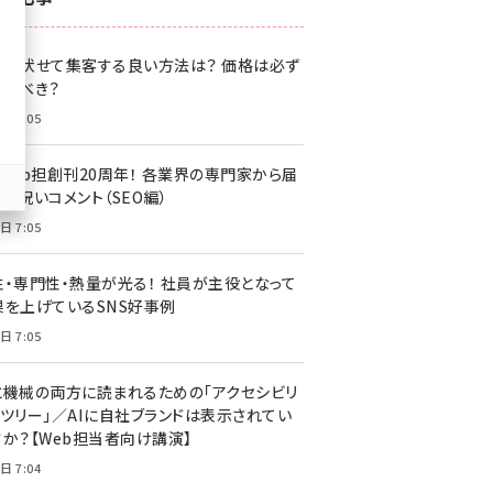
z世代 (1622)
格を伏せて集客する良い方法は？ 価格は必ず
meo (1275)
載すべき？
llmo (1163)
日 7:05
・Web担創刊20周年！ 各業界の専門家から届
お祝いコメント（SEO編）
日 7:05
性・専門性・熱量が光る！ 社員が主役となって
果を上げているSNS好事例
日 7:05
と機械の両方に読まれるための「アクセシビリ
ィツリー」／AIに自社ブランドは表示されてい
すか？【Web担当者向け講演】
日 7:04