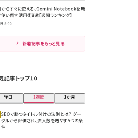
からすぐに使える、Gemini Notebookを無
で使い倒す活用術8選【週間ランキング】
日 8:00
新着記事をもっと見る
気記事トップ10
昨日
1週間
1か月
SEOで勝つタイトル付けの法則とは？ グー
グルから評価され、流入数を増やす5つの条
件