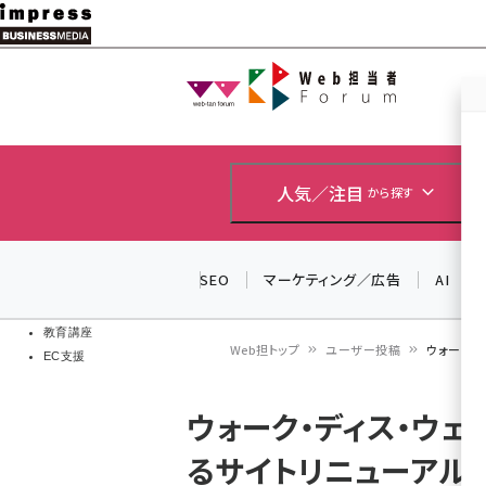
メ
イ
Web担当者
Web担当者
ン
EC担当者
コ
製品導入
ン
企業IT
ソフト開発
テ
人気／注目
から探す
IoT・AI
ン
DCクラウド
研究・調査
ツ
SEO
マーケティング／広告
AI
エネルギー
に
ドローン
移
教育講座
Web担トップ
ユーザー投稿
ウォーク・
EC支援
動
パ
ウォーク・ディス・ウ
ン
るサイトリニューアル
く