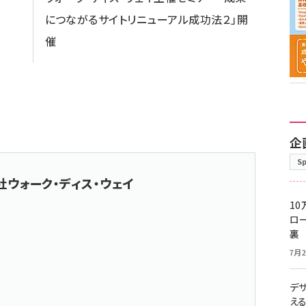
につながるサイトリニューアル成功法２」開
催
企
S
社ウォーク・ディス・ウェイ
10
ロー
裏
7月2
デ
え