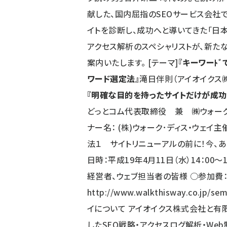
献した、国内屈指のSEOサービス会社
イトを診断し、成功へと導いてきた「日本
アクセス解析のスペシャリストが、新たな
案内いたします。 [テーマ]
『キーワーﾄ
ワード選定法』
滝日伴則（アイオイクス
『明確な目的を持ったサイトだけが成功
どっとコム代表取締役 兼 ㈱ウォーク・デ
ナー名： (株)ウォーク･ディス・ウェ
法１ サイトリニューアルの前に！今、あ
日時：平成19年4月11日（水）14：00
経営者、ウェブ担当者の皆様 ○参加費：
http://www.walkthisway.co.jp/sem
イについて アイオイクス株式会社と有
したSEO戦略・アクセスログ解析・Web