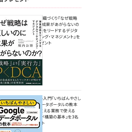
成果を生む組織づくり『なぜ戦略
は正しいのに成果があがらないの
か？ 事業成長をリードするデジタ
ルマーケティング・マネジメント』を
3名様にプレゼント
8月7日 10:00
無料BIツール入門『いちばんやさし
いGoogleデータポータルの教本
人気講師が教える業務で使える
ダッシュボード構築の基本』を3名
様にプレゼント
7月31日 10:00