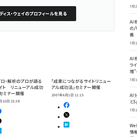
7月2
ディス・ウェイ
のプロフィールを見る
A
の
善
7月1
AI
ライ
増
7月1
プロ・解析のプロが語る
「成果につながるサイトリニュー
イト リニューアル成功
アル成功法」セミナー開催
セミナー開催
A
2007年6月1日 11:15
月10日 15:38
とS
7月1
W
情報