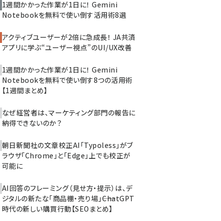
1週間かかった作業が1日に！ Gemini
Notebookを無料で使い倒す活用術8選
アクティブユーザーが2倍に急成長！ JA共済
アプリに学ぶ“ユーザー視点”のUI/UX改善
1週間かかった作業が1日に！ Gemini
Notebookを無料で使い倒す8つの活用術
【1週間まとめ】
なぜ経営者は、マーケティング部門の報告に
納得できないのか？
朝日新聞社の文章校正AI「Typoless」がブ
ラウザ「Chrome」と「Edge」上でも校正が
可能に
AI回答のフレーミング（見せ方・提示）は、デ
ジタルの新たな「商品棚・売り場」――ChatGPT
時代の新しい購買行動【SEOまとめ】