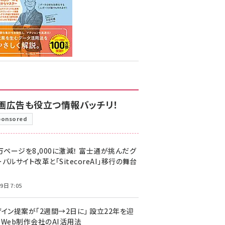
画広告も役立つ情報バッチリ！
ponsored
万ページを8,000に激減！ 富士通が挑んだグ
バルサイト改革と「SitecoreAI」移行の舞台
9日 7:05
ザイン提案が「2週間→2日に」 設立22年を迎
るWeb制作会社のAI活用法