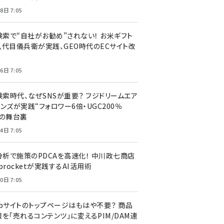
8日 7:05
I検索で“自社がお勧め”されない！ お米ギフト
八代目儀兵衛が実践、GEO時代のECサイト改
6日 7:05
検索時代、なぜSNSが重要？ フジドリームエア
ンズが実践“フォロワー6倍・UGC200％
”の舞台裏
4日 7:05
I分析で施策のPDCAを高速化！ 中川政七商店
procketが実践するAI活用術
0日 7:05
ebサイトのトップページはもはや不要？ 商品
を「売れるコンテンツ」に変えるPIM/DAM連