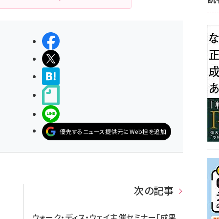
シェアする
ポストする
>ブクマする
noteで書く
LINEで送る
優先するニュース提供元にWeb担を追加
次の記事
ウォーク・ディス・ウェイ主催セミナー「成果