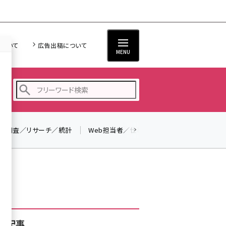
について
広告出稿について
MENU
調査／リサーチ／統計
Web担当者／仕事
法律／標準規格
seo (3526)
ai (2807)
youtube (2434)
note (2312)
セミナー (2307)
着記事