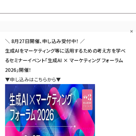
Forum
Web担
Web担ビギナー
Web担メルマガ
連載・特集
＼ 8月27日開催、申し込み受付中！ ／
生成AIをマーケティング等に活用するための考え方を学べ
カテゴリ／種別
セミナー／イベント
から探す
から探す
るセミナーイベント「生成AI × マーケティング フォーラム
2026」開催！
SNS
アクセス解析／データ分析
サイト制作／デザイン
CMS
▼申し込みはこちらから▼
ディス・ウェイ主催セミナー「成果につながるサイトリニューアル法」開催
ェイ主催セミナー「成果につなが
法」開催
新