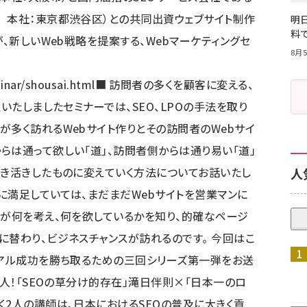
 本社：東京都渋谷区）との共同出資ウェブサイト制作
明日
料
が、新しいWeb戦略を提案する、Webマーケティングセ
8月5
inar/shousai.html
■ 訪問者の多くを顧客に変える、
催いたしましたセミナーでは、SEO、LPOの手法を取り
が多く訪れるWebサイト作りとその訪問者のWebサイ
らは通って欲しい「道」、訪問者側からは通り易い「道」
活き活きしたものに変えていく方法についてお話いたし
人
けに満足していては、まだまだWebサイトを営業マンに
人が何を考え、何を欲しているかを知り、的確なページ
に替わり、ビジネスチャンスが訪れるのです。 今回はこ
ーアル成功を勝ち取るための三回シリーズ第一弾をお送
二人！「SEOの草分け的存在」滝日伴則×「日本一のロ
く2人の講師は、日本におけるSEOの普及に大きく貢