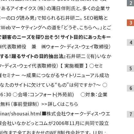
であるアイオイクス（株）の滝日伴則氏と、多くの企業サ
一のログ読み男」で知られる石井研二。 SEO戦略と
Webマーケティングへの道を「どうぞ、こちらへ。」とご
ﾞで顧客のニーズを探り出そう！サイト目的にあったキー
㈱代表取締役 兼 ㈱ウォーク・ディス・ウェイ取締役）
する！躍るサイトの目的抽出法』
石井研二（(有)いなか
ィス・ウェイ代表取締役） 【 実施概要 】 ○セミ
イ主催セミナー ～成果につながるサイトリニューアル成功
なたのサイトに欠けている“もの”は何ですか？～ ○
～16：30 ○会場：コンフォート(外苑前) ○対象：企業
無料（事前登録制） >>詳しくはこちら
inar/shousai.html
■株式会社ウォーク・ディス・ウエ
限会社いなかどっとコムが2006年11月に共同で設立
制作まで全ておまかせのWEB制作会社です。 ＵＲＬ: