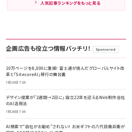
人気記事ランキングをもっと見る
企画広告も役立つ情報バッチリ！
Sponsored
10万ページを8,000に激減！ 富士通が挑んだグローバルサイト改
革と「SitecoreAI」移行の舞台裏
7月29日 7:05
デザイン提案が「2週間→2日に」 設立22年を迎えるWeb制作会社
のAI活用法
7月28日 7:05
AI検索で“自社がお勧め”されない！ お米ギフトの八代目儀兵衛が