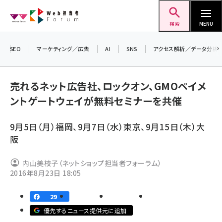
メ
Web担当者Forum
イ
検索
MENU
ン
コ
SEO
マーケティング／広告
AI
SNS
アクセス解析／データ分析
＼ 
ン
生成
テ
売れるネット広告社、ロックオン、GMOペイメ
るセ
ン
ントゲートウェイが無料セミナーを共催
202
ツ
seo (3538)
▼申
に
9月5日（月）福岡、9月7日（水）東京、9月15日（木）大
ai (2820)
移
阪
動
youtube (2444)
内山美枝子（ネットショップ担当者フォーラム）
note (2322)
2016年8月23日 18:05
セミナー (2315)
29
z世代 (1629)
優先するニュース提供元に追加
meo (1281)