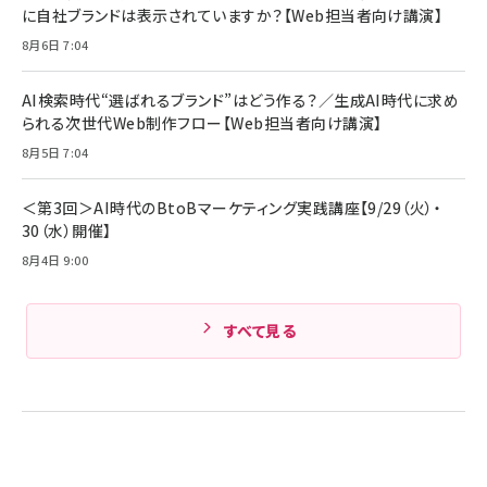
￥5,990
サッポロ 生ビール 黒ラベル 350ml 缶 24本 ビー
に自社ブランドは表示されていますか？【Web担当者向け講演】
￥1,980
ル ケース買い【6/30応募〆切! 黒ラベルビヤセラー
8月6日 7:04
キャンペーン】
Anker PowerLine III Flow USB-C & USB-C
ケーブル Anker絡まないケーブル 240W 結束バン
￥4,857
ド付き USB PD対応 シリコン素材採用 iPhone
AI検索時代“選ばれるブランド”はどう作る？／生成AI時代に求め
Amazonランキングをもっと見る
17 / 16 / 15 / Galaxy iPad Pro MacBook
￥1,890
られる次世代Web制作フロー【Web担当者向け講演】
Pro/Air 各種対応 (1.8m ミッドナイトブラック)
Amazonランキングをもっと見る
8月5日 7:04
Amazonランキングをもっと見る
＜第3回＞AI時代のBtoBマーケティング実践講座【9/29（火）・
30（水）開催】
8月4日 9:00
すべて見る