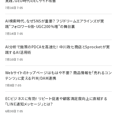
実践、GEO時代のECサイト改善
7月16日 7:05
AI検索時代、なぜSNSが重要？ フジドリームエアラインズが実
践“フォロワー6倍・UGC200％増”の舞台裏
7月14日 7:05
AI分析で施策のPDCAを高速化！ 中川政七商店とSprocketが実
践するAI活用術
7月10日 7:05
Webサイトのトップページはもはや不要？ 商品情報を「売れるコン
テンツ」に変えるPIM/DAM連携
7月8日 7:05
ECビジネスに有効！ リピート促進や顧客満足度向上に直結する
「LINE通知メッセージ」とは？
6月30日 7:05