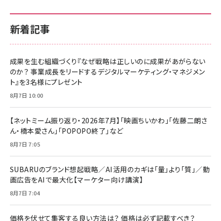
新着記事
成果を生む組織づくり『なぜ戦略は正しいのに成果があがらない
のか？ 事業成長をリードするデジタルマーケティング・マネジメン
ト』を3名様にプレゼント
8月7日 10:00
【ネットミーム振り返り・2026年7月】「映画ちいかわ」「佐藤二朗さ
ん・橋本愛さん」「POPOPO終了」など
8月7日 7:05
SUBARUのブランド想起戦略／AI活用のカギは「量」より「質」／動
画広告をAIで最大化【マーケター向け講演】
8月7日 7:04
価格を伏せて集客する良い方法は？ 価格は必ず記載すべき？