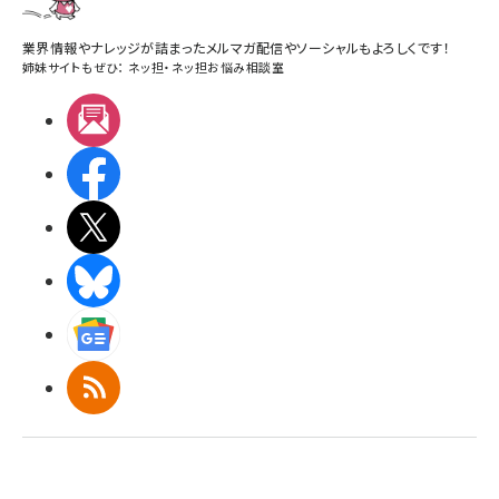
業界情報やナレッジが詰まったメルマガ配信やソーシャルもよろしくです！
姉妹サイトもぜひ：
ネッ担
・
ネッ担お悩み相談室
メルマガ
Facebook
X(エックス)
BlueSky
Googleニュース
RSS