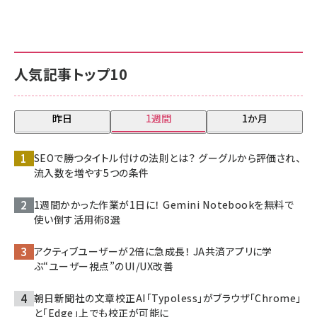
人気記事トップ10
昨日
1週間
1か月
SEOで勝つタイトル付けの法則とは？ グーグルから評価され、
流入数を増やす5つの条件
1週間かかった作業が1日に！ Gemini Notebookを無料で
使い倒す活用術8選
アクティブユーザーが2倍に急成長！ JA共済アプリに学
ぶ“ユーザー視点”のUI/UX改善
朝日新聞社の文章校正AI「Typoless」がブラウザ「Chrome」
と「Edge」上でも校正が可能に