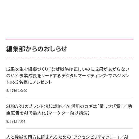
Amazon ビジネス・経済関連書籍 の売れ筋ランキン
Amazon 家電＆カメラ の売れ筋ランキング
Amazon パソコン・周辺機器 の売れ筋ランキング
グ
更新日時：2026/06/26 19:00
更新日時：2026/06/26 19:00
更新日時：2026/06/26 19:00
anan(アンアン)2026/07/01号 No.2501[魅せる
KIOXIA(キオクシア) 旧東芝メモリ microSD
KIOXIA(キオクシア) 旧東芝メモリ microSD
カラダ2026／宮舘涼太]
128GB UHS-I Class10 (最大読出速度
128GB UHS-I Class10 (最大読出速度
100MB/s) Nintendo Switch動作確認済 国内
100MB/s) Nintendo Switch動作確認済 国内
￥880
サポート正規品 メーカー保証5年 KLMEA128G
サポート正規品 メーカー保証5年 KLMEA128G
￥2,680
￥2,680
編集部からのおしらせ
anan(アンアン)2026/06/24号 No.2500増刊
スペシャルエディション[王道エンタメの矜持／
NIMASO ガラスフィルム iPhone 17 用 保護フィ
Amazon eギフトカード - Amazonロゴ - クラ
BTS]
ルム 強化ガラス 耐衝撃 高透過率 指紋防止 貼りや
シック
すい ガイド枠付き いPhone17 (6.3インチ) 対応
成果を生む組織づくり『なぜ戦略は正しいのに成果があがらない
￥1,100
￥5,000
2枚セット DSP25F1698
のか？ 事業成長をリードするデジタルマーケティング・マネジメン
￥1,599
ト』を3名様にプレゼント
anan(アンアン)2026/07/08号 No.2502[2026
Anker PowerLine III Flow USB-C & USB-C
年後半、あなたの恋と運命／山田涼介]
【New】Amazon Fire TV Stick HD | 手軽にスト
ケーブル Anker絡まないケーブル 240W 結束バン
8月7日 10:00
リーミングをはじめよう | ストリーミングメディアプ
ド付き USB PD対応 シリコン素材採用 iPhone
￥880
レイヤー
17 / 16 / 15 / Galaxy iPad Pro MacBook
￥1,890
Pro/Air 各種対応 (1.8m ミッドナイトブラック)
SUBARUのブランド想起戦略／AI活用のカギは「量」より「質」／動
￥6,980
画広告をAIで最大化【マーケター向け講演】
ママ投資家が育休中に１億貯めた株式投資
アサヒ飲料 モンスター エナジー 355ml×24本
￥1,870
8月7日 7:04
Anker Soundcore P31i (Bluetooth 6.1) 【完
￥4,192
全ワイヤレスイヤホン/アクティブノイズキャンセリ
ング/マルチポイント接続 / 最大50時間再生 / PSE
人と機械の両方に読まれるための「アクセシビリティツリー」／AI
組織の成果を最大化する ルールのデザイン
技術基準適合】ブラック