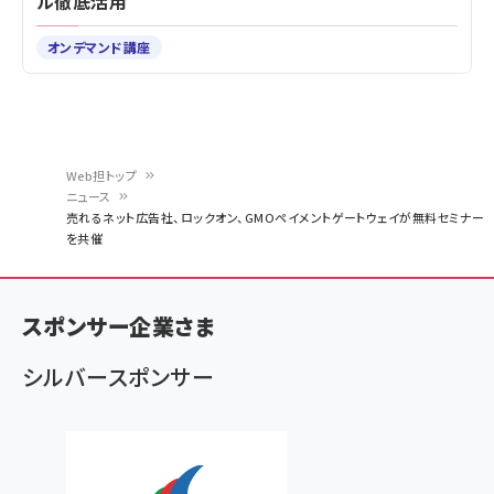
ル徹底活用
オンデマンド講座
Web担トップ
ニュース
パ
売れるネット広告社、ロックオン、GMOペイメントゲートウェイが無料セミナー
を共催
ン
く
ず
スポンサー企業さま
シルバースポンサー