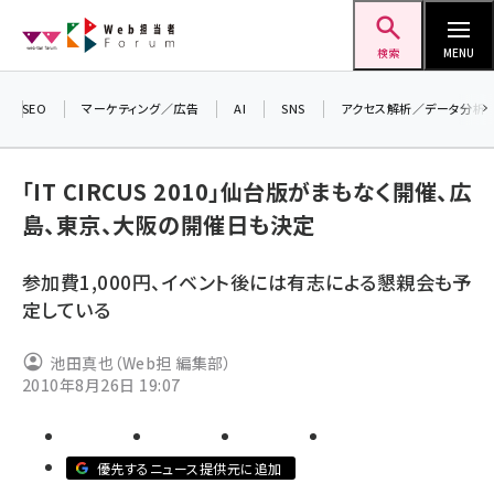
メ
Web担当者Forum
イ
検索
MENU
ン
コ
SEO
マーケティング／広告
AI
SNS
アクセス解析／データ分析
＼ 
ン
7月
テ
「IT CIRCUS 2010」仙台版がまもなく開催、広
差
ン
島、東京、大阪の開催日も決定
▼
ツ
seo (3523)
に
参加費1,000円、イベント後には有志による懇親会も予
ai (2804)
移
定している
動
youtube (2429)
池田真也（Web担 編集部）
note (2312)
2010年8月26日 19:07
セミナー (2303)
z世代 (1622)
優先するニュース提供元に追加
meo (1275)