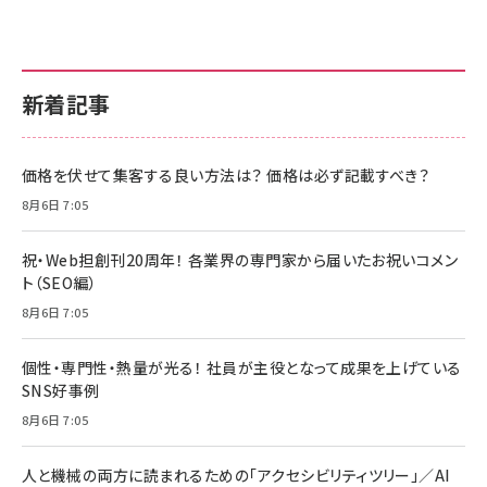
新着記事
価格を伏せて集客する良い方法は？ 価格は必ず記載すべき？
8月6日 7:05
祝・Web担創刊20周年！ 各業界の専門家から届いたお祝いコメン
ト（SEO編）
8月6日 7:05
個性・専門性・熱量が光る！ 社員が主役となって成果を上げている
SNS好事例
8月6日 7:05
人と機械の両方に読まれるための「アクセシビリティツリー」／AI