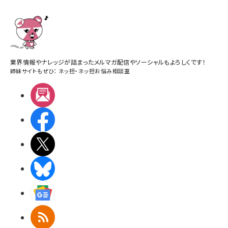
業界情報やナレッジが詰まったメルマガ配信やソーシャルもよろしくです！
姉妹サイトもぜひ：
ネッ担
・
ネッ担お悩み相談室
メルマガ
Facebook
X(エックス)
BlueSky
Googleニュース
RSS