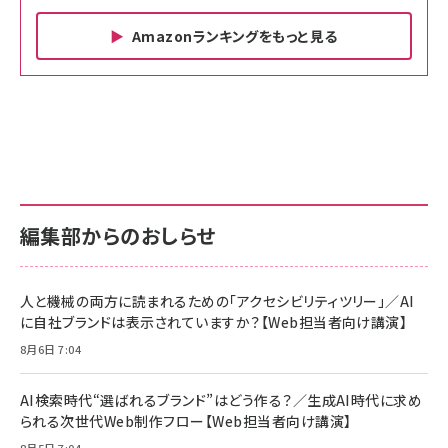
Amazonランキングをもっと見る
Amazon ビジネス・経済関連書籍 の売れ筋ランキン
Amazon 家電＆カメラ の売れ筋ランキング
Amazon パソコン・周辺機器 の売れ筋ランキング
グ
更新日時：2026/06/26 19:00
更新日時：2026/06/26 19:00
更新日時：2026/06/26 19:00
anan(アンアン)2026/07/01号 No.2501[魅せる
KIOXIA(キオクシア) 旧東芝メモリ microSD
KIOXIA(キオクシア) 旧東芝メモリ microSD
カラダ2026／宮舘涼太]
128GB UHS-I Class10 (最大読出速度
128GB UHS-I Class10 (最大読出速度
100MB/s) Nintendo Switch動作確認済 国内
100MB/s) Nintendo Switch動作確認済 国内
￥880
サポート正規品 メーカー保証5年 KLMEA128G
サポート正規品 メーカー保証5年 KLMEA128G
￥2,680
￥2,680
編集部からのおしらせ
anan(アンアン)2026/06/24号 No.2500増刊
スペシャルエディション[王道エンタメの矜持／
NIMASO ガラスフィルム iPhone 17 用 保護フィ
Amazon eギフトカード - Amazonロゴ - クラ
BTS]
ルム 強化ガラス 耐衝撃 高透過率 指紋防止 貼りや
シック
すい ガイド枠付き いPhone17 (6.3インチ) 対応
人と機械の両方に読まれるための「アクセシビリティツリー」／AI
￥1,100
￥5,000
2枚セット DSP25F1698
に自社ブランドは表示されていますか？【Web担当者向け講演】
￥1,599
8月6日 7:04
anan(アンアン)2026/07/08号 No.2502[2026
Anker PowerLine III Flow USB-C & USB-C
年後半、あなたの恋と運命／山田涼介]
【New】Amazon Fire TV Stick HD | 手軽にスト
ケーブル Anker絡まないケーブル 240W 結束バン
リーミングをはじめよう | ストリーミングメディアプ
ド付き USB PD対応 シリコン素材採用 iPhone
￥880
AI検索時代“選ばれるブランド”はどう作る？／生成AI時代に求め
レイヤー
17 / 16 / 15 / Galaxy iPad Pro MacBook
￥1,890
Pro/Air 各種対応 (1.8m ミッドナイトブラック)
られる次世代Web制作フロー【Web担当者向け講演】
￥6,980
ママ投資家が育休中に１億貯めた株式投資
8月5日 7:04