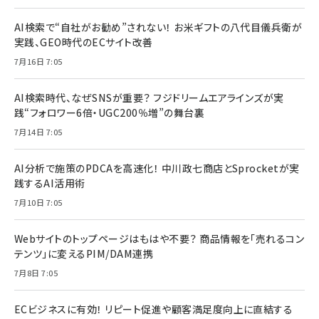
AI検索で“自社がお勧め”されない！ お米ギフトの八代目儀兵衛が
実践、GEO時代のECサイト改善
7月16日 7:05
AI検索時代、なぜSNSが重要？ フジドリームエアラインズが実
践“フォロワー6倍・UGC200％増”の舞台裏
7月14日 7:05
AI分析で施策のPDCAを高速化！ 中川政七商店とSprocketが実
践するAI活用術
7月10日 7:05
Webサイトのトップページはもはや不要？ 商品情報を「売れるコン
テンツ」に変えるPIM/DAM連携
7月8日 7:05
ECビジネスに有効！ リピート促進や顧客満足度向上に直結する