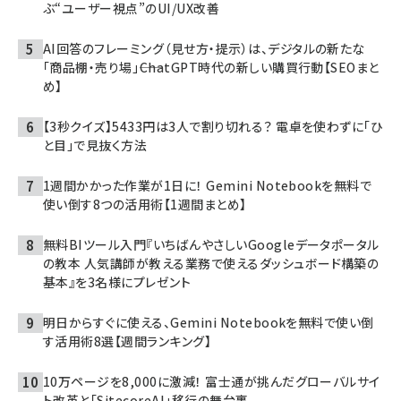
ぶ“ユーザー視点”のUI/UX改善
AI回答のフレーミング（見せ方・提示）は、デジタルの新たな
「商品棚・売り場」――ChatGPT時代の新しい購買行動【SEOまと
め】
【3秒クイズ】5433円は3人で割り切れる？ 電卓を使わずに「ひ
と目」で見抜く方法
1週間かかった作業が1日に！ Gemini Notebookを無料で
使い倒す8つの活用術【1週間まとめ】
無料BIツール入門『いちばんやさしいGoogleデータポータル
の教本 人気講師が教える業務で使えるダッシュボード構築の
基本』を3名様にプレゼント
明日からすぐに使える、Gemini Notebookを無料で使い倒
す活用術8選【週間ランキング】
10万ページを8,000に激減！ 富士通が挑んだグローバルサイ
ト改革と「SitecoreAI」移行の舞台裏