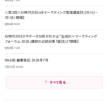
アサヒ飲料 モンスター エナジー 355ml×24本
￥1,870
Anker Soundcore P31i (Bluetooth 6.1) 【完
￥4,192
全ワイヤレスイヤホン/アクティブノイズキャンセリ
＜第3回＞AI時代のBtoBマーケティング実践講座【9/29（火）・
ング/マルチポイント接続 / 最大50時間再生 / PSE
30（水）開催】
組織の成果を最大化する ルールのデザイン
技術基準適合】ブラック
￥5,990
サッポロ 生ビール 黒ラベル 350ml 缶 24本 ビー
8月4日 9:00
￥1,980
ル ケース買い【6/30応募〆切! 黒ラベルビヤセラー
キャンペーン】
Anker PowerLine III Flow USB-C & USB-C
ケーブル Anker絡まないケーブル 240W 結束バン
￥4,857
AI時代のSEOやデータ分析がわかる「生成AI×マーケティング
ド付き USB PD対応 シリコン素材採用 iPhone
フォーラム 2026」講師の必読記事7選【8/27開催】
Amazonランキングをもっと見る
17 / 16 / 15 / Galaxy iPad Pro MacBook
￥1,890
Pro/Air 各種対応 (1.8m ミッドナイトブラック)
8月4日 7:04
Amazonランキングをもっと見る
Web担 編集後記 2026年7月
Amazonランキングをもっと見る
7月31日 15:00
すべて見る