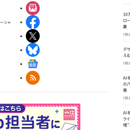
メルマガ
10
ロー
Facebook
ーシャ
裏
7月2
X(エックス)
デ
BlueSky
え
Googleニュース
7月2
RSS
A
の
善
7月1
AI
ライ
増