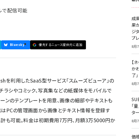
ルで配信可能
成
果
ジ
プ
Bluesky
優先するニュース提供元に追加
8月7
【ネ
かわ
了
shを利用したSaaS型サービス「スムーズビューア」の
8月7
。チラシやコミック、写真集などの紙媒体をモバイルで
S
ターンのテンプレートを用意、画像の細部やテキストも
「
信はPCの管理画面から画像とテキスト情報を登録す
タ
集計も可能。料金は初期費用7万円、月額3万5000円か
8月7
価