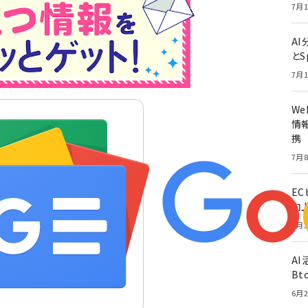
7月1
A
とS
7月1
W
情報
携
7月8
E
向
6月3
A
Bt
6月2