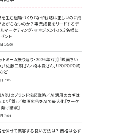
z世代 (1623)
果を生む組織づくり『なぜ戦略は正しいのに成
meo (1277)
があがらないのか？ 事業成長をリードするデ
llmo (1166)
タルマーケティング・マネジメント』を3名様に
レゼント
日 10:00
ットミーム振り返り・2026年7月】「映画ちい
」「佐藤二朗さん・橋本愛さん」「POPOPO終
」など
日 7:05
UBARUのブランド想起戦略／AI活用のカギは
量」より「質」／動画広告をAIで最大化【マーケ
ー向け講演】
日 7:04
格を伏せて集客する良い方法は？ 価格は必ず