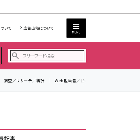
について
広告出稿について
MENU
調査／リサーチ／統計
Web担当者／仕事
法律／標準規格
seo (3528)
ai (2811)
youtube (2439)
note (2315)
セミナー (2308)
着記事