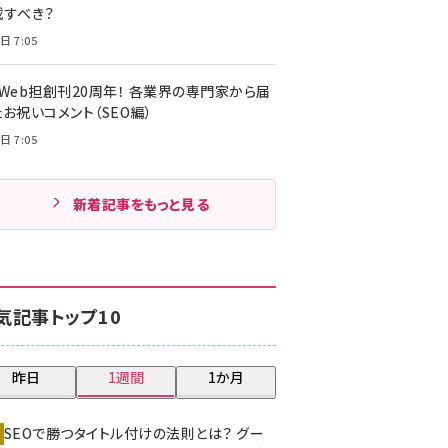
載すべき？
日 7:05
・Web担創刊20周年！ 各業界の専門家から届
お祝いコメント（SEO編）
日 7:05
新着記事をもっと見る
気記事トップ10
昨日
1週間
1か月
SEOで勝つタイトル付けの法則とは？ グー