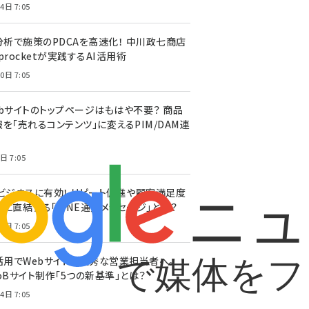
4日 7:05
I分析で施策のPDCAを高速化！ 中川政七商店
procketが実践するAI活用術
0日 7:05
ebサイトのトップページはもはや不要？ 商品
を「売れるコンテンツ」に変えるPIM/DAM連
日 7:05
Cビジネスに有効！ リピート促進や顧客満足度
上に直結する「LINE通知メッセージ」とは？
0日 7:05
I活用でWebサイトを優秀な営業担当者へ。
oBサイト制作「5つの新基準」とは？
4日 7:05