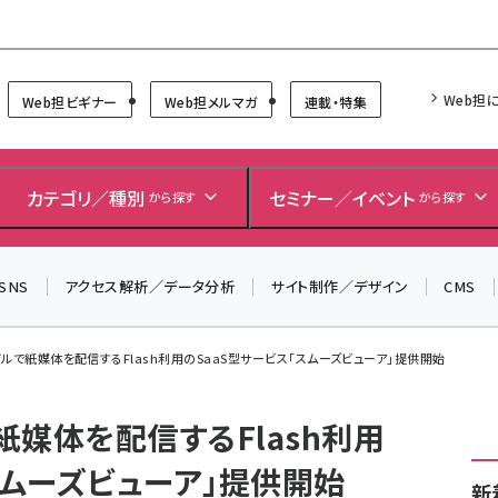
Forum
Web担
Web担ビギナー
Web担メルマガ
連載・特集
＼ 8月27日開催、申し込み受付中！ ／
生成AIをマーケティング等に活用するための考え方を学べ
カテゴリ／種別
セミナー／イベント
から探す
から探す
るセミナーイベント「生成AI × マーケティング フォーラム
2026」開催！
SNS
アクセス解析／データ分析
サイト制作／デザイン
CMS
▼申し込みはこちらから▼
ルで紙媒体を配信するFlash利用のSaaS型サービス「スムーズビューア」提供開始
媒体を配信するFlash利用
スムーズビューア」提供開始
新