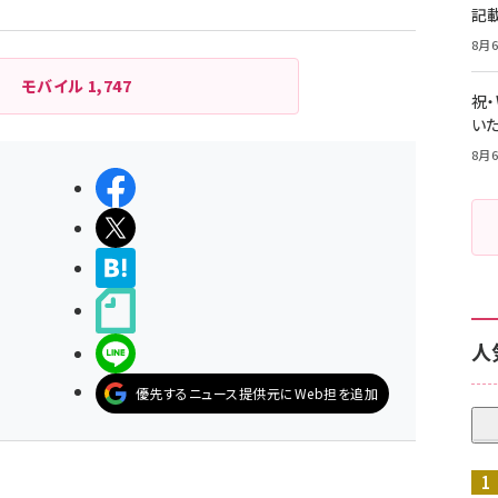
記
8月6
モバイル
1,747
祝
いた
8月6
シェアする
ポストする
>ブクマする
noteで書く
人
LINEで送る
優先するニュース提供元にWeb担を追加