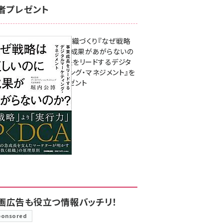
者プレゼント
成果を生む組織づくり『なぜ戦略
は正しいのに成果があがらないの
か？ 事業成長をリードするデジタ
ルマーケティング・マネジメント』を
3名様にプレゼント
8月7日 10:00
画広告も役立つ情報バッチリ！
ponsored