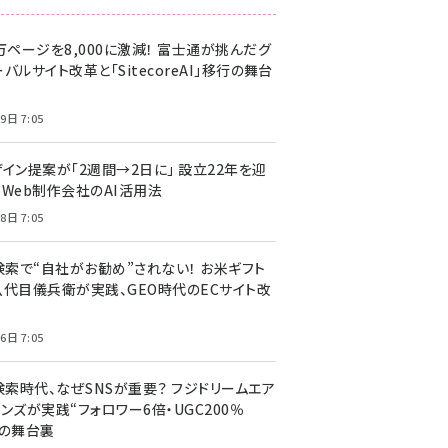
万ページを8,000に激減！ 富士通が挑んだグ
バルサイト改革と「SitecoreAI」移行の舞台
9日 7:05
ザイン提案が「2週間→2日に」 設立22年を迎
るWeb制作会社のAI活用法
8日 7:05
I検索で“自社がお勧め”されない！ お米ギフト
八代目儀兵衛が実践、GEO時代のECサイト改
6日 7:05
検索時代、なぜSNSが重要？ フジドリームエア
ンズが実践“フォロワー6倍・UGC200％
”の舞台裏