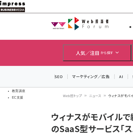
メ
イ
Web担当者
Web担当者
ン
EC担当者
コ
製品導入
ン
企業IT
ソフト開発
テ
人気／注目
から探す
IoT・AI
ン
DCクラウド
研究・調査
ツ
SEO
マーケティング／広告
AI
エネルギー
に
ドローン
移
教育講座
Web担トップ
ニュース
ウィナスがモバイ
EC支援
動
パ
ウィナスがモバイルで紙
ン
のSaaS型サービス「
く