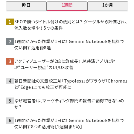
昨日
1週間
1か月
SEOで勝つタイトル付けの法則とは？ グーグルから評価され、
流入数を増やす5つの条件
1週間かかった作業が1日に！ Gemini Notebookを無料で
使い倒す活用術8選
アクティブユーザーが2倍に急成長！ JA共済アプリに学
ぶ“ユーザー視点”のUI/UX改善
朝日新聞社の文章校正AI「Typoless」がブラウザ「Chrome」
と「Edge」上でも校正が可能に
なぜ経営者は、マーケティング部門の報告に納得できないの
か？
1週間かかった作業が1日に！ Gemini Notebookを無料で
使い倒す8つの活用術【1週間まとめ】