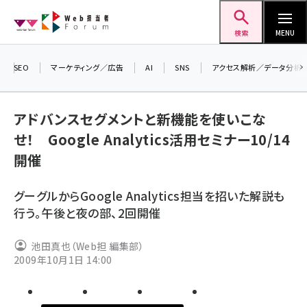
メ
Web担当者Forum
イ
検索
MENU
ン
コ
SEO
マーケティング／広告
AI
SNS
アクセス解析／データ分析
＼ 
ン
生成
テ
アドバンスセグメントと新機能を使いこな
るセ
ン
せ！ Google Analytics活用セミナー10/14
202
ツ
seo (3538)
開催
▼申
に
ai (2820)
移
グーグルからGoogle Analytics担当を招いた解説も
動
youtube (2444)
行う。午後と夜の部、2回開催
note (2322)
池田真也（Web担 編集部）
セミナー (2315)
2009年10月1日 14:00
z世代 (1629)
meo (1281)