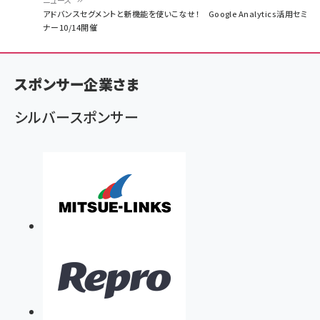
ニュース
パ
アドバンスセグメントと新機能を使いこなせ！ Google Analytics活用セミ
ナー10/14開催
ン
く
ず
スポンサー企業さま
シルバースポンサー