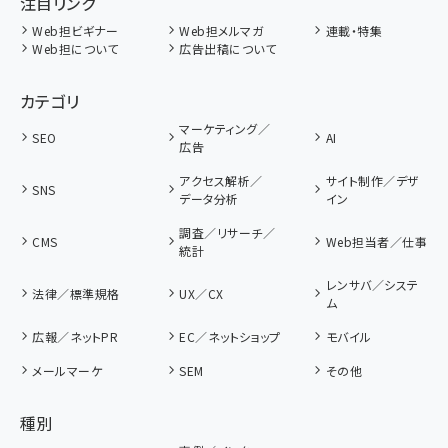
注目リンク
Web担ビギナー
Web担メルマガ
連載・特集
Web担について
広告出稿について
カテゴリ
マーケティング／
SEO
AI
広告
アクセス解析／
サイト制作／デザ
SNS
データ分析
イン
調査／リサーチ／
CMS
Web担当者／仕事
統計
レンサバ／システ
法律／標準規格
UX／CX
ム
広報／ネットPR
EC／ネットショップ
モバイル
メールマーケ
SEM
その他
種別