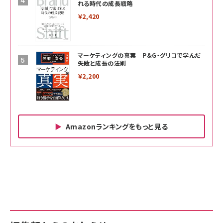
れる時代の成長戦略
￥2,420
マーケティングの真実 P&G・グリコで学んだ
失敗と成長の法則
￥2,200
Amazonランキングをもっと見る
Amazon ビジネス・経済関連書籍 の売れ筋ランキン
Amazon 家電＆カメラ の売れ筋ランキング
Amazon パソコン・周辺機器 の売れ筋ランキング
グ
更新日時：2026/06/26 19:00
更新日時：2026/06/26 19:00
更新日時：2026/06/26 19:00
anan(アンアン)2026/07/01号 No.2501[魅せる
KIOXIA(キオクシア) 旧東芝メモリ microSD
KIOXIA(キオクシア) 旧東芝メモリ microSD
カラダ2026／宮舘涼太]
128GB UHS-I Class10 (最大読出速度
128GB UHS-I Class10 (最大読出速度
100MB/s) Nintendo Switch動作確認済 国内
100MB/s) Nintendo Switch動作確認済 国内
￥880
サポート正規品 メーカー保証5年 KLMEA128G
サポート正規品 メーカー保証5年 KLMEA128G
￥2,680
￥2,680