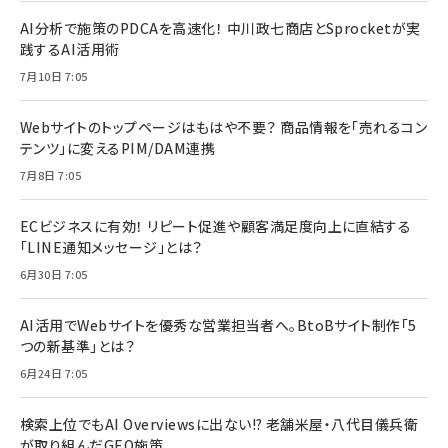
AI分析で施策のPDCAを高速化！ 中川政七商店とSprocketが実
践するAI活用術
7月10日 7:05
Webサイトのトップページはもはや不要？ 商品情報を「売れるコン
テンツ」に変えるPIM/DAM連携
7月8日 7:05
ECビジネスに有効！ リピート促進や顧客満足度向上に直結する
「LINE通知メッセージ」とは？
6月30日 7:05
AI活用でWebサイトを優秀な営業担当者へ。BtoBサイト制作「5
つの新基準」とは？
6月24日 7:05
検索上位でもAI Overviewsに出ない!? 老舗米屋・八代目儀兵衛
が取り組んだGEO施策