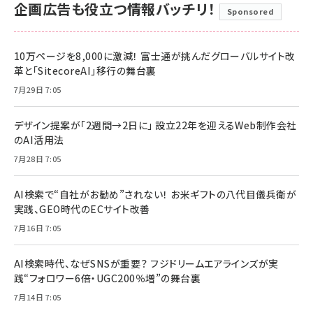
企画広告も役立つ情報バッチリ！
Sponsored
10万ページを8,000に激減！ 富士通が挑んだグローバルサイト改
革と「SitecoreAI」移行の舞台裏
7月29日 7:05
デザイン提案が「2週間→2日に」 設立22年を迎えるWeb制作会社
のAI活用法
7月28日 7:05
AI検索で“自社がお勧め”されない！ お米ギフトの八代目儀兵衛が
実践、GEO時代のECサイト改善
7月16日 7:05
AI検索時代、なぜSNSが重要？ フジドリームエアラインズが実
践“フォロワー6倍・UGC200％増”の舞台裏
7月14日 7:05