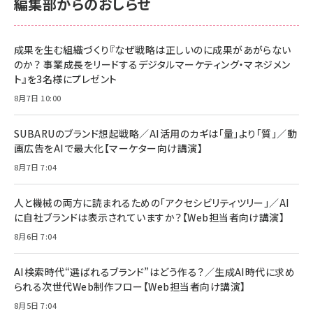
編集部からのおしらせ
anan(アンアン)2026/06/24号 No.2500増刊
スペシャルエディション[王道エンタメの矜持／
NIMASO ガラスフィルム iPhone 17 用 保護フィ
Amazon eギフトカード - Amazonロゴ - クラ
BTS]
ルム 強化ガラス 耐衝撃 高透過率 指紋防止 貼りや
シック
すい ガイド枠付き いPhone17 (6.3インチ) 対応
成果を生む組織づくり『なぜ戦略は正しいのに成果があがらない
￥1,100
￥5,000
2枚セット DSP25F1698
のか？ 事業成長をリードするデジタルマーケティング・マネジメン
￥1,599
ト』を3名様にプレゼント
anan(アンアン)2026/07/08号 No.2502[2026
Anker PowerLine III Flow USB-C & USB-C
年後半、あなたの恋と運命／山田涼介]
【New】Amazon Fire TV Stick HD | 手軽にスト
ケーブル Anker絡まないケーブル 240W 結束バン
8月7日 10:00
リーミングをはじめよう | ストリーミングメディアプ
ド付き USB PD対応 シリコン素材採用 iPhone
￥880
レイヤー
17 / 16 / 15 / Galaxy iPad Pro MacBook
￥1,890
Pro/Air 各種対応 (1.8m ミッドナイトブラック)
SUBARUのブランド想起戦略／AI活用のカギは「量」より「質」／動
￥6,980
画広告をAIで最大化【マーケター向け講演】
ママ投資家が育休中に１億貯めた株式投資
アサヒ飲料 モンスター エナジー 355ml×24本
￥1,870
8月7日 7:04
Anker Soundcore P31i (Bluetooth 6.1) 【完
￥4,192
全ワイヤレスイヤホン/アクティブノイズキャンセリ
ング/マルチポイント接続 / 最大50時間再生 / PSE
人と機械の両方に読まれるための「アクセシビリティツリー」／AI
組織の成果を最大化する ルールのデザイン
技術基準適合】ブラック
￥5,990
サッポロ 生ビール 黒ラベル 350ml 缶 24本 ビー
に自社ブランドは表示されていますか？【Web担当者向け講演】
￥1,980
ル ケース買い【6/30応募〆切! 黒ラベルビヤセラー
8月6日 7:04
キャンペーン】
Anker PowerLine III Flow USB-C & USB-C
ケーブル Anker絡まないケーブル 240W 結束バン
￥4,857
ド付き USB PD対応 シリコン素材採用 iPhone
AI検索時代“選ばれるブランド”はどう作る？／生成AI時代に求め
Amazonランキングをもっと見る
17 / 16 / 15 / Galaxy iPad Pro MacBook
￥1,890
られる次世代Web制作フロー【Web担当者向け講演】
Pro/Air 各種対応 (1.8m ミッドナイトブラック)
Amazonランキングをもっと見る
8月5日 7:04