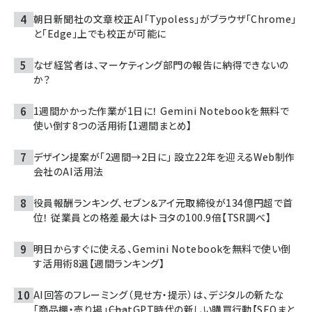
朝日新聞社の文章校正AI「Typoless」がブラウザ「Chrome」
と「Edge」上でも校正が可能に
なぜ経営者は、マーケティング部門の報告に納得できないの
か？
1週間かかった作業が1日に！ Gemini Notebookを無料で
使い倒す8つの活用術【1週間まとめ】
デザイン提案が「2週間→2日に」 設立22年を迎えるWeb制作
会社のAI活用法
役員報酬ランキング、セブン＆アイ元取締役が134億円超で首
位！ 従業員との格差最大はトヨタの100.9倍【TSR調べ】
明日からすぐに使える、Gemini Notebookを無料で使い倒
す活用術8選【週間ランキング】
AI回答のフレーミング（見せ方・提示）は、デジタルの新たな
「商品棚・売り場」――ChatGPT時代の新しい購買行動【SEOまと