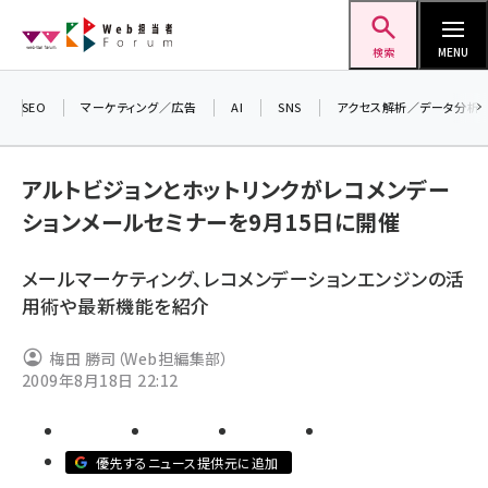
メ
Web担当者Forum
イ
検索
MENU
ン
コ
SEO
マーケティング／広告
AI
SNS
アクセス解析／データ分析
＼ 
ン
生成
テ
アルトビジョンとホットリンクがレコメンデー
るセ
ン
ションメールセミナーを9月15日に開催
20
ツ
seo (3528)
▼
に
メールマーケティング、レコメンデーションエンジンの活
ai (2811)
移
用術や最新機能を紹介
動
youtube (2439)
梅田 勝司（Web担編集部）
note (2315)
2009年8月18日 22:12
セミナー (2308)
z世代 (1623)
優先するニュース提供元に追加
meo (1277)