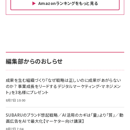
Amazonランキングをもっと見る
Amazon ビジネス・経済関連書籍 の売れ筋ランキン
Amazon 家電＆カメラ の売れ筋ランキング
Amazon パソコン・周辺機器 の売れ筋ランキング
グ
更新日時：2026/06/26 19:00
更新日時：2026/06/26 19:00
更新日時：2026/06/26 19:00
anan(アンアン)2026/07/01号 No.2501[魅
KIOXIA(キオクシア) 旧東芝メモリ microSD
KIOXIA(キオクシア) 旧東芝メモリ microSD
せるカラダ2026／宮舘涼太]
128GB UHS-I Class10 (最大読出速度
128GB UHS-I Class10 (最大読出速度
100MB/s) Nintendo Switch動作確認済 国
100MB/s) Nintendo Switch動作確認済 国
￥880
内サポート正規品 メーカー保証5年
内サポート正規品 メーカー保証5年
￥2,680
￥2,680
KLMEA128G
KLMEA128G
編集部からのおしらせ
anan(アンアン)2026/06/24号 No.2500増
刊 スペシャルエディション[王道エンタメの矜
NIMASO ガラスフィルム iPhone 17 用 保護
Amazon eギフトカード - Amazonロゴ - ク
持／BTS]
フィルム 強化ガラス 耐衝撃 高透過率 指紋防
ラシック
止 貼りやすい ガイド枠付き いPhone17 (6.3
成果を生む組織づくり『なぜ戦略は正しいのに成果があがらない
￥1,100
￥5,000
インチ) 対応 2枚セット DSP25F1698
のか？ 事業成長をリードするデジタルマーケティング・マネジメン
￥1,599
ト』を3名様にプレゼント
anan(アンアン)2026/07/08号
Anker PowerLine III Flow USB-C & USB-
No.2502[2026年後半、あなたの恋と運命／山
【New】Amazon Fire TV Stick HD | 手軽に
C ケーブル Anker絡まないケーブル 240W 結
8月7日 10:00
田涼介]
ストリーミングをはじめよう | ストリーミングメ
束バンド付き USB PD対応 シリコン素材採用
ディアプレイヤー
iPhone 17 / 16 / 15 / Galaxy iPad Pro
￥880
￥1,890
MacBook Pro/Air 各種対応 (1.8m ミッドナ
SUBARUのブランド想起戦略／AI活用のカギは「量」より「質」／動
￥6,980
イトブラック)
画広告をAIで最大化【マーケター向け講演】
ママ投資家が育休中に１億貯めた株式投資
アサヒ飲料 モンスター エナジー 355ml×24本
8月7日 7:04