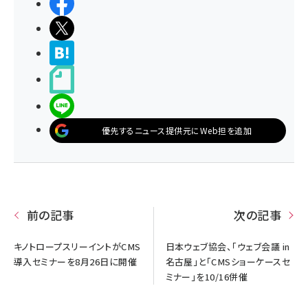
シェアする
ポストする
>ブクマする
noteで書く
LINEで送る
優先するニュース提供元にWeb担を追加
前の記事
次の記事
キノトロープスリーイントがCMS
日本ウェブ協会、「ウェブ会議 in
導入セミナーを8月26日に開催
名古屋」と「CMSショーケースセ
ミナー」を10/16併催