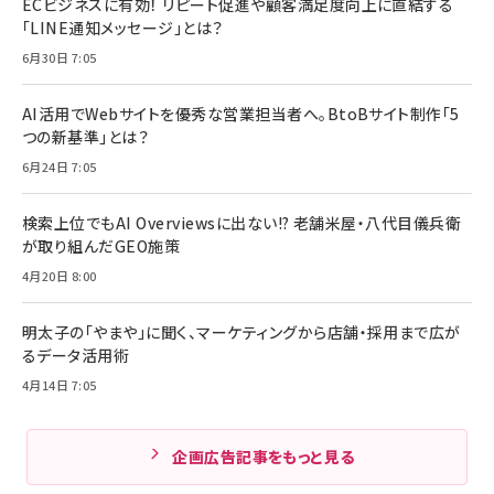
ECビジネスに有効！ リピート促進や顧客満足度向上に直結する
「LINE通知メッセージ」とは？
6月30日 7:05
AI活用でWebサイトを優秀な営業担当者へ。BtoBサイト制作「5
つの新基準」とは？
6月24日 7:05
検索上位でもAI Overviewsに出ない!? 老舗米屋・八代目儀兵衛
が取り組んだGEO施策
4月20日 8:00
明太子の「やまや」に聞く、マーケティングから店舗・採用まで広が
るデータ活用術
4月14日 7:05
企画広告記事をもっと見る