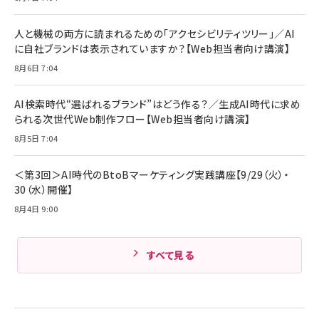
Anker Soundcore P31i (Bluetooth 6.1) 【完
￥1,870
￥4,192
全ワイヤレスイヤホン/アクティブノイズキャンセリ
ング/マルチポイント接続 / 最大50時間再生 / PSE
人と機械の両方に読まれるための「アクセシビリティツリー」／AI
技術基準適合】ブラック
￥5,990
組織の成果を最大化する ルールのデザイン
サッポロ 生ビール 黒ラベル 350ml 缶 24本 ビー
に自社ブランドは表示されていますか？【Web担当者向け講演】
ル ケース買い【6/30応募〆切! 黒ラベルビヤセラー
￥1,980
8月6日 7:04
キャンペーン】
Anker PowerLine III Flow USB-C & USB-C
ケーブル Anker絡まないケーブル 240W 結束バン
￥4,857
ド付き USB PD対応 シリコン素材採用 iPhone
AI検索時代“選ばれるブランド”はどう作る？／生成AI時代に求め
17 / 16 / 15 / Galaxy iPad Pro MacBook
￥1,890
られる次世代Web制作フロー【Web担当者向け講演】
Amazonランキングをもっと見る
Pro/Air 各種対応 (1.8m ミッドナイトブラック)
Amazonランキングをもっと見る
8月5日 7:04
Amazonランキングをもっと見る
＜第3回＞AI時代のBtoBマーケティング実践講座【9/29（火）・
30（水）開催】
8月4日 9:00
すべて見る