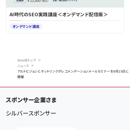
AI時代のSEO実践講座＜オンデマンド配信版＞
オンデマンド講座
Web担トップ
ニュース
パ
アルトビジョンとホットリンクがレコメンデーションメールセミナーを9月15日に
開催
ン
く
ず
スポンサー企業さま
シルバースポンサー