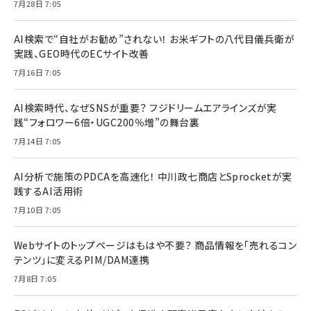
7月28日 7:05
AI検索で“自社がお勧め”されない！ お米ギフトの八代目儀兵衛が
実践、GEO時代のECサイト改善
7月16日 7:05
AI検索時代、なぜSNSが重要？ フジドリームエアラインズが実
践“フォロワー6倍・UGC200％増”の舞台裏
7月14日 7:05
AI分析で施策のPDCAを高速化！ 中川政七商店とSprocketが実
践するAI活用術
7月10日 7:05
Webサイトのトップページはもはや不要？ 商品情報を「売れるコン
テンツ」に変えるPIM/DAM連携
7月8日 7:05