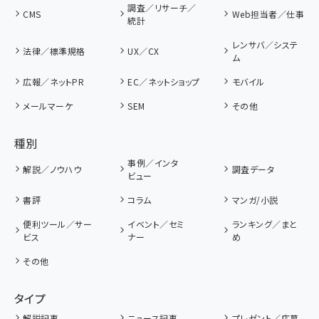
調査／リサーチ／
CMS
Web担当者／仕事
統計
レンサバ／システ
法律／標準規格
UX／CX
ム
広報／ネットPR
EC／ネットショップ
モバイル
メールマーケ
SEM
その他
種別
事例／インタ
解説／ノウハウ
調査データ
ビュー
書評
コラム
マンガ/小説
便利ツール／サー
イベント／セミ
ランキング／まと
ビス
ナー
め
その他
タイプ
解説記事
ニュース記事
プレゼント／応募