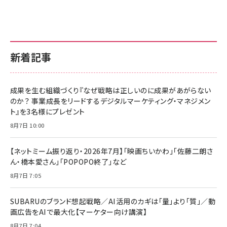
新着記事
成果を生む組織づくり『なぜ戦略は正しいのに成果があがらない
のか？ 事業成長をリードするデジタルマーケティング・マネジメン
ト』を3名様にプレゼント
8月7日 10:00
【ネットミーム振り返り・2026年7月】「映画ちいかわ」「佐藤二朗さ
ん・橋本愛さん」「POPOPO終了」など
8月7日 7:05
SUBARUのブランド想起戦略／AI活用のカギは「量」より「質」／動
画広告をAIで最大化【マーケター向け講演】
8月7日 7:04