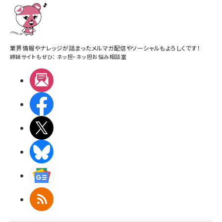
業界情報やナレッジが詰まったメルマガ配信やソーシャルもよろしくです！
姉妹サイトもぜひ：
ネッ担
・
ネッ担お悩み相談室
メルマガ
Facebook
X(エックス)
BlueSky
Googleニュース
RSS