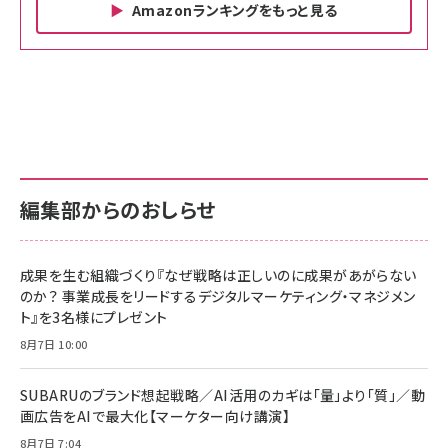
Amazonランキングをもっと見る
Amazon ビジネス・経済関連書籍 の売れ筋ランキン
Amazon 家電＆カメラ の売れ筋ランキング
Amazon パソコン・周辺機器 の売れ筋ランキング
グ
更新日時：2026/06/26 19:00
更新日時：2026/06/26 19:00
更新日時：2026/06/26 19:00
anan(アンアン)2026/07/01号 No.2501[魅
KIOXIA(キオクシア) 旧東芝メモリ microSD
KIOXIA(キオクシア) 旧東芝メモリ microSD
せるカラダ2026／宮舘涼太]
128GB UHS-I Class10 (最大読出速度
128GB UHS-I Class10 (最大読出速度
100MB/s) Nintendo Switch動作確認済 国
100MB/s) Nintendo Switch動作確認済 国
￥880
内サポート正規品 メーカー保証5年
内サポート正規品 メーカー保証5年
￥2,680
￥2,680
KLMEA128G
KLMEA128G
編集部からのおしらせ
anan(アンアン)2026/06/24号 No.2500増
刊 スペシャルエディション[王道エンタメの矜
NIMASO ガラスフィルム iPhone 17 用 保護
Amazon eギフトカード - Amazonロゴ - ク
持／BTS]
フィルム 強化ガラス 耐衝撃 高透過率 指紋防
ラシック
止 貼りやすい ガイド枠付き いPhone17 (6.3
成果を生む組織づくり『なぜ戦略は正しいのに成果があがらない
￥1,100
￥5,000
インチ) 対応 2枚セット DSP25F1698
のか？ 事業成長をリードするデジタルマーケティング・マネジメン
￥1,599
ト』を3名様にプレゼント
anan(アンアン)2026/07/08号
Anker PowerLine III Flow USB-C & USB-
No.2502[2026年後半、あなたの恋と運命／山
【New】Amazon Fire TV Stick HD | 手軽に
C ケーブル Anker絡まないケーブル 240W 結
8月7日 10:00
田涼介]
ストリーミングをはじめよう | ストリーミングメ
束バンド付き USB PD対応 シリコン素材採用
ディアプレイヤー
iPhone 17 / 16 / 15 / Galaxy iPad Pro
￥880
￥1,890
MacBook Pro/Air 各種対応 (1.8m ミッドナ
SUBARUのブランド想起戦略／AI活用のカギは「量」より「質」／動
￥6,980
イトブラック)
画広告をAIで最大化【マーケター向け講演】
ママ投資家が育休中に１億貯めた株式投資
アサヒ飲料 モンスター エナジー 355ml×24
8月7日 7:04
Anker Soundcore P31i (Bluetooth 6.1)
本