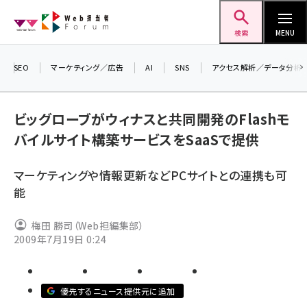
メ
Web担当者Forum
イ
検索
MENU
ン
コ
SEO
マーケティング／広告
AI
SNS
アクセス解析／データ分析
＼ 
ン
生
テ
ビッグローブがウィナスと共同開発のFlashモ
るセ
ン
バイルサイト構築サービスをSaaSで提供
20
ツ
seo (3538)
▼
に
マーケティングや情報更新などPCサイトとの連携も可
ai (2820)
移
能
動
youtube (2444)
梅田 勝司（Web担編集部）
note (2322)
2009年7月19日 0:24
セミナー (2315)
z世代 (1629)
優先するニュース提供元に追加
meo (1281)