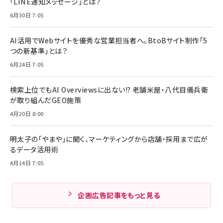
「LINE通知メッセージ」とは？
6月30日 7:05
AI活用でWebサイトを優秀な営業担当者へ。BtoBサイト制作「5
つの新基準」とは？
6月24日 7:05
検索上位でもAI Overviewsに出ない!? 老舗米屋・八代目儀兵衛
が取り組んだGEO施策
4月20日 8:00
明太子の「やまや」に聞く、マーケティングから店舗・採用まで広が
るデータ活用術
4月14日 7:05
企画広告記事をもっと見る