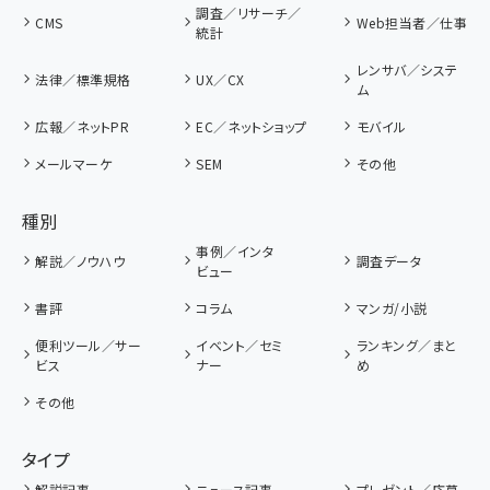
調査／リサーチ／
CMS
Web担当者／仕事
統計
レンサバ／システ
法律／標準規格
UX／CX
ム
広報／ネットPR
EC／ネットショップ
モバイル
メールマーケ
SEM
その他
種別
事例／インタ
解説／ノウハウ
調査データ
ビュー
書評
コラム
マンガ/小説
便利ツール／サー
イベント／セミ
ランキング／まと
ビス
ナー
め
その他
タイプ
解説記事
ニュース記事
プレゼント／応募