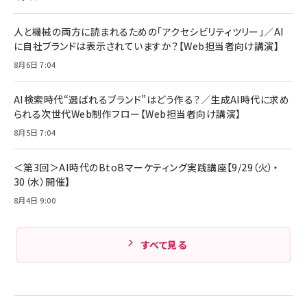
￥1,870
【完全ワイヤレスイヤホン/アクティブノイズキャ
￥4,192
ンセリング/マルチポイント接続 / 最大50時間
人と機械の両方に読まれるための「アクセシビリティツリー」／AI
再生 / PSE技術基準適合】ブラック
￥5,990
組織の成果を最大化する ルールのデザイン
に自社ブランドは表示されていますか？【Web担当者向け講演】
サッポロ 生ビール 黒ラベル 350ml 缶 24本 ビー
ル ケース買い【6/30応募〆切! 黒ラベルビヤセラー
￥1,980
8月6日 7:04
Anker PowerLine III Flow USB-C & USB-C
キャンペーン】
ケーブル Anker絡まないケーブル 240W 結束バン
￥4,857
ド付き USB PD対応 シリコン素材採用 iPhone
AI検索時代“選ばれるブランド”はどう作る？／生成AI時代に求め
17 / 16 / 15 / Galaxy iPad Pro MacBook
￥1,890
られる次世代Web制作フロー【Web担当者向け講演】
Amazonランキングをもっと見る
Pro/Air 各種対応 (1.8m ミッドナイトブラック)
8月5日 7:04
Amazonランキングをもっと見る
Amazonランキングをもっと見る
＜第3回＞AI時代のBtoBマーケティング実践講座【9/29（火）・
30（水）開催】
8月4日 9:00
すべて見る