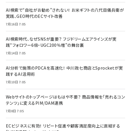
AI検索で“自社がお勧め”されない！ お米ギフトの八代目儀兵衛が
実践、GEO時代のECサイト改善
7月16日 7:05
AI検索時代、なぜSNSが重要？ フジドリームエアラインズが実
践“フォロワー6倍・UGC200％増”の舞台裏
7月14日 7:05
AI分析で施策のPDCAを高速化！ 中川政七商店とSprocketが実
践するAI活用術
7月10日 7:05
Webサイトのトップページはもはや不要？ 商品情報を「売れるコン
テンツ」に変えるPIM/DAM連携
7月8日 7:05
ECビジネスに有効！ リピート促進や顧客満足度向上に直結する