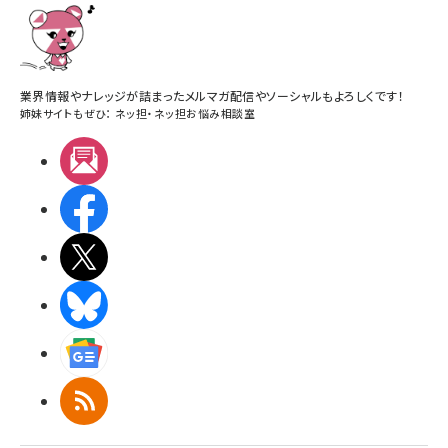
業界情報やナレッジが詰まったメルマガ配信やソーシャルもよろしくです！
姉妹サイトもぜひ：
ネッ担
・
ネッ担お悩み相談室
メルマガ
Facebook
X(エックス)
BlueSky
Googleニュース
RSS