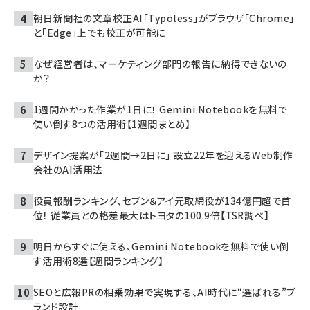
朝日新聞社の文章校正AI「Typoless」がブラウザ「Chrome」
と「Edge」上でも校正が可能に
なぜ経営者は、マーケティング部門の報告に納得できないの
か？
1週間かかった作業が1日に！ Gemini Notebookを無料で
使い倒す8つの活用術【1週間まとめ】
デザイン提案が「2週間→2日に」 設立22年を迎えるWeb制作
会社のAI活用法
役員報酬ランキング、セブン＆アイ元取締役が134億円超で首
位！ 従業員との格差最大はトヨタの100.9倍【TSR調べ】
明日からすぐに使える、Gemini Notebookを無料で使い倒
す活用術8選【週間ランキング】
SEOと広報PRの相乗効果で実現する、AI時代に“選ばれる”ブ
ランド設計