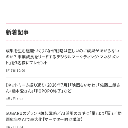
新着記事
成果を生む組織づくり『なぜ戦略は正しいのに成果があがらない
のか？ 事業成長をリードするデジタルマーケティング・マネジメン
ト』を3名様にプレゼント
8月7日 10:00
【ネットミーム振り返り・2026年7月】「映画ちいかわ」「佐藤二朗さ
ん・橋本愛さん」「POPOPO終了」など
8月7日 7:05
SUBARUのブランド想起戦略／AI活用のカギは「量」より「質」／動
画広告をAIで最大化【マーケター向け講演】
8月7日 7:04