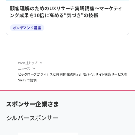
顧客理解のためのUXリサーチ実践講座～マーケティ
ング成果を10倍に高める“気づき”の技術
オンデマンド講座
Web担トップ
ニュース
パ
ビッグローブがウィナスと共同開発のFlashモバイルサイト構築サービスを
SaaSで提供
ン
く
ず
スポンサー企業さま
シルバースポンサー