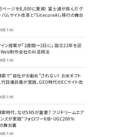
万ページを8,000に激減！ 富士通が挑んだグ
バルサイト改革と「SitecoreAI」移行の舞台
9日 7:05
ザイン提案が「2週間→2日に」 設立22年を迎
るWeb制作会社のAI活用法
8日 7:05
I検索で“自社がお勧め”されない！ お米ギフト
八代目儀兵衛が実践、GEO時代のECサイト改
6日 7:05
検索時代、なぜSNSが重要？ フジドリームエア
ンズが実践“フォロワー6倍・UGC200％
”の舞台裏
4日 7:05