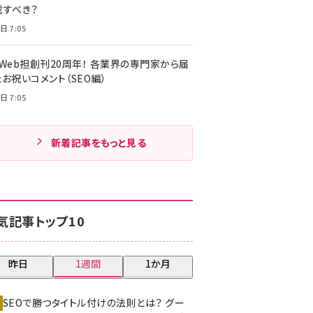
載すべき？
日 7:05
・Web担創刊20周年！ 各業界の専門家から届
お祝いコメント（SEO編）
日 7:05
新着記事をもっと見る
気記事トップ10
昨日
1週間
1か月
SEOで勝つタイトル付けの法則とは？ グー