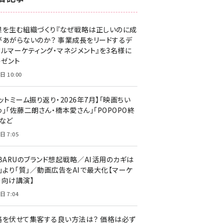
z世代 (1629)
果を生む組織づくり『なぜ戦略は正しいのに成
meo (1281)
があがらないのか？ 事業成長をリードするデ
llmo (1167)
タルマーケティング・マネジメント』を3名様に
レゼント
日 10:00
ットミーム振り返り・2026年7月】「映画ちい
」「佐藤二朗さん・橋本愛さん」「POPOPO終
」など
日 7:05
UBARUのブランド想起戦略／AI活用のカギは
量」より「質」／動画広告をAIで最大化【マーケ
ー向け講演】
日 7:04
格を伏せて集客する良い方法は？ 価格は必ず