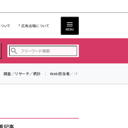
について
広告出稿について
MENU
調査／リサーチ／統計
Web担当者／仕事
法律／標準規格
seo (3538)
ai (2820)
youtube (2444)
note (2322)
セミナー (2315)
着記事