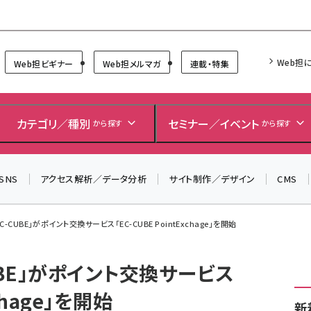
Forum
Web担
Web担ビギナー
Web担メルマガ
連載・特集
＼ 8月27日開催、申し込み受付中！ ／
カテゴリ／種別
セミナー／イベント
から探す
から探す
生成AIをマーケティング等に活用するための考え方を学べ
るセミナーイベント「生成AI × マーケティング フォーラム
2026」開催！
SNS
アクセス解析／データ分析
サイト制作／デザイン
CMS
▼申し込みはこちらから▼
-CUBE」がポイント交換サービス「EC-CUBE PointExchage」を開始
UBE」がポイント交換サービス
xchage」を開始
新