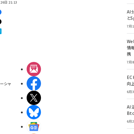
26日 21:13
A
とS
7月1
W
情報
携
7月8
メルマガ
E
Facebook
向
ーシャ
6月3
X(エックス)
A
BlueSky
Bt
6月2
Googleニュース