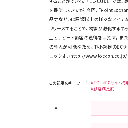
することができる。 「EC-CUBE」で
を提供してきたが、今回、「PointExc
品券など、40種類以上の様々なアイテムに交
リリースすることで、競争が激化するネ
上とリピート顧客の獲得を目指す。 また、「E
の導入が可能なため、中小規模のECサ
ロックオン
http://www.lockon.co.jp/
#EC
#ECサイト構
この記事のキーワード
：
#顧客満足度