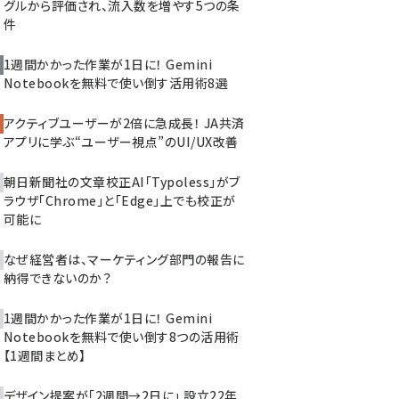
グルから評価され、流入数を増やす5つの条
件
1週間かかった作業が1日に！ Gemini
Notebookを無料で使い倒す活用術8選
アクティブユーザーが2倍に急成長！ JA共済
アプリに学ぶ“ユーザー視点”のUI/UX改善
朝日新聞社の文章校正AI「Typoless」がブ
ラウザ「Chrome」と「Edge」上でも校正が
可能に
なぜ経営者は、マーケティング部門の報告に
納得できないのか？
1週間かかった作業が1日に！ Gemini
Notebookを無料で使い倒す8つの活用術
【1週間まとめ】
デザイン提案が「2週間→2日に」 設立22年