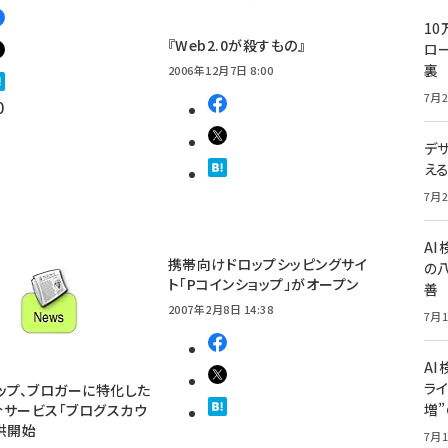
10
『Web2.0が殺すもの』
ロー
裏
2006年12月7日 8:00
7月2
0
デ
え
7月2
A
携帯向けドロップシッピングサイ
の
ト「Pコインショップ」がオープン
善
2007年2月8日 14:38
7月1
AI
ライ
ップ、ブロガーに特化した
増
サービス「ブログスカウ
供開始
7月1