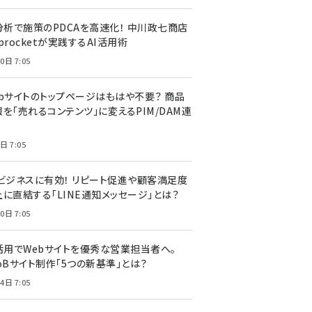
I分析で施策のPDCAを高速化！ 中川政七商店
procketが実践するAI活用術
0日 7:05
ebサイトのトップページはもはや不要？ 商品
を「売れるコンテンツ」に変えるPIM/DAM連
日 7:05
Cビジネスに有効！ リピート促進や顧客満足度
上に直結する「LINE通知メッセージ」とは？
0日 7:05
I活用でWebサイトを優秀な営業担当者へ。
oBサイト制作「5つの新基準」とは？
4日 7:05