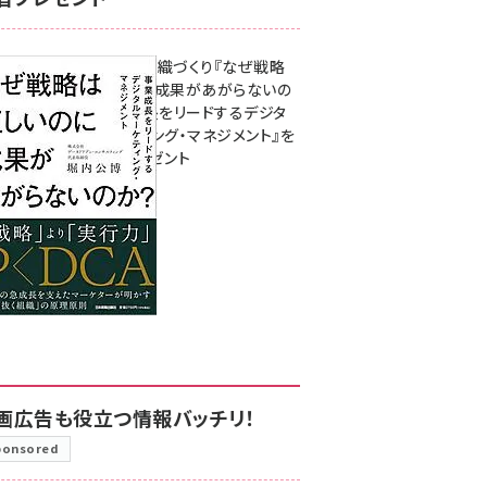
成果を生む組織づくり『なぜ戦略
は正しいのに成果があがらないの
か？ 事業成長をリードするデジタ
ルマーケティング・マネジメント』を
3名様にプレゼント
8月7日 10:00
画広告も役立つ情報バッチリ！
ponsored