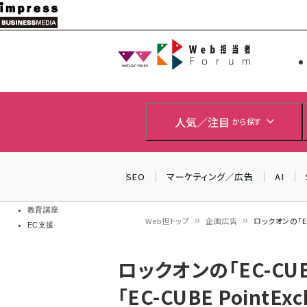
メ
イ
Web担当者
Web担当者
ン
EC担当者
コ
製品導入
ン
企業IT
ソフト開発
テ
人気／注目
から探す
IoT・AI
ン
DCクラウド
研究・調査
ツ
SEO
マーケティング／広告
AI
エネルギー
に
ドローン
移
教育講座
Web担トップ
企画広告
ロックオンの「EC
EC支援
動
パ
ロックオンの「EC-C
ン
「EC-CUBE PointE
く