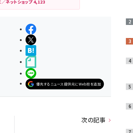
C／ネットショップ
4,123
シェアする
ポストする
>ブクマする
noteで書く
LINEで送る
優先するニュース提供元にWeb担を追加
次の記事