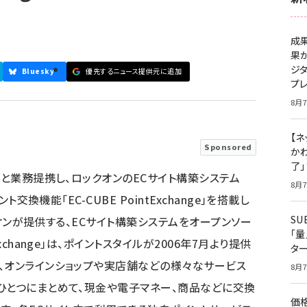
成
果
ジ
Bluesky
優先するニュース提供元に追加
プ
8月7
【ネ
Sponsored
かわ
了
ルと業務提携し、ロックオンのECサイト構築システム
8月7
ト交換機能「EC-CUBE PointExchange」を搭載し
S
ックオンが提供する、ECサイト構築システムをオープンソー
「
xchange」は、ポイントスタイルが2006年7月より提供
タ
、オンラインショップや実店舗などの様々なサービス
8月7
ひとつにまとめて、現金や電子マネー、商品などに交換
価