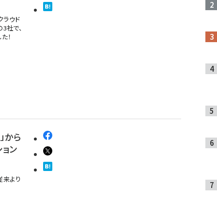
クラウド
の3社で、
た！
」から
ション
従来より