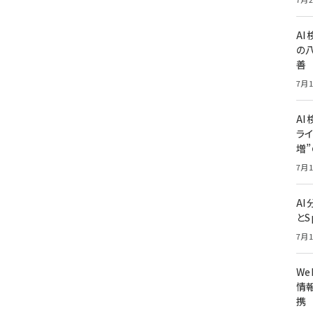
A
の
善
7月1
AI
ライ
増
7月1
A
とS
7月1
W
情報
携