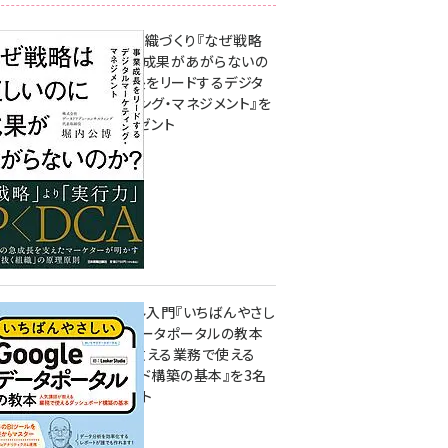
成果を生む組織づくり『なぜ戦略
は正しいのに成果があがらないの
か？ 事業成長をリードするデジタ
ルマーケティング・マネジメント』を
3名様にプレゼント
8月7日 10:00
無料BIツール入門『いちばんやさし
いGoogleデータポータルの教本
人気講師が教える業務で使える
ダッシュボード構築の基本』を3名
様にプレゼント
7月31日 10:00