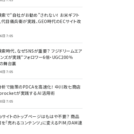
I検索で“自社がお勧め”されない！ お米ギフト
八代目儀兵衛が実践、GEO時代のECサイト改
6日 7:05
検索時代、なぜSNSが重要？ フジドリームエア
ンズが実践“フォロワー6倍・UGC200％
”の舞台裏
4日 7:05
I分析で施策のPDCAを高速化！ 中川政七商店
procketが実践するAI活用術
0日 7:05
ebサイトのトップページはもはや不要？ 商品
を「売れるコンテンツ」に変えるPIM/DAM連