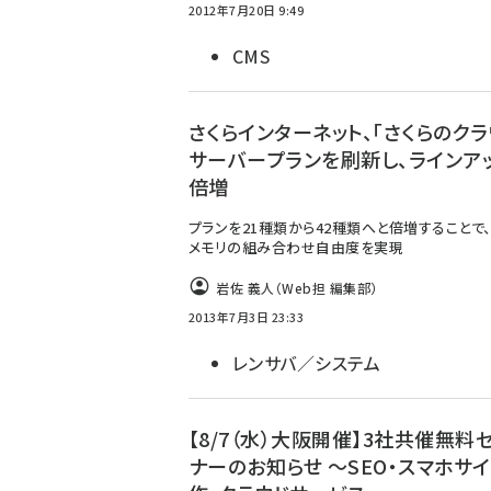
2012年7月20日 9:49
CMS
さくらインターネット、「さくらのクラ
サーバープランを刷新し、ラインア
倍増
プランを21種類から42種類へと倍増することで、
メモリの組み合わせ自由度を実現
岩佐 義人（Web担 編集部）
2013年7月3日 23:33
レンサバ／システム
【8/7（水）大阪開催】3社共催無料
ナーのお知らせ ～SEO・スマホサ