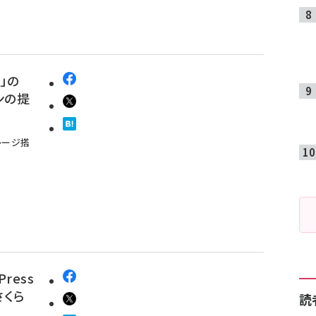
」の
ンの提
レージ搭
ress
さくら
読