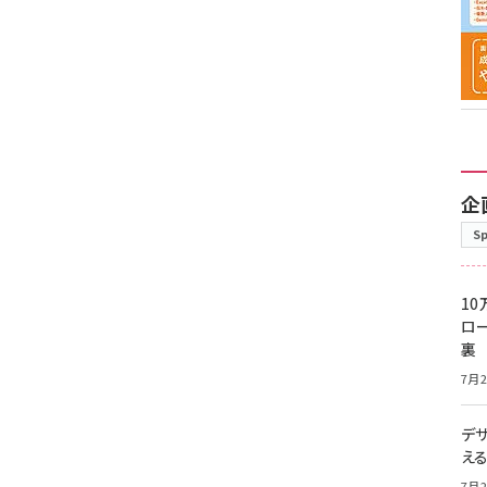
企
S
10
ロー
裏
7月2
デ
え
7月2