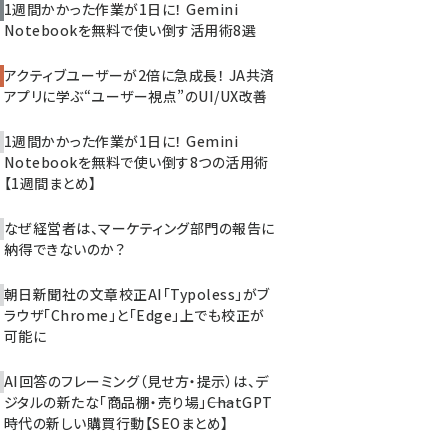
1週間かかった作業が1日に！ Gemini
Notebookを無料で使い倒す活用術8選
アクティブユーザーが2倍に急成長！ JA共済
アプリに学ぶ“ユーザー視点”のUI/UX改善
1週間かかった作業が1日に！ Gemini
Notebookを無料で使い倒す8つの活用術
【1週間まとめ】
なぜ経営者は、マーケティング部門の報告に
納得できないのか？
朝日新聞社の文章校正AI「Typoless」がブ
ラウザ「Chrome」と「Edge」上でも校正が
可能に
AI回答のフレーミング（見せ方・提示）は、デ
ジタルの新たな「商品棚・売り場」――ChatGPT
時代の新しい購買行動【SEOまとめ】