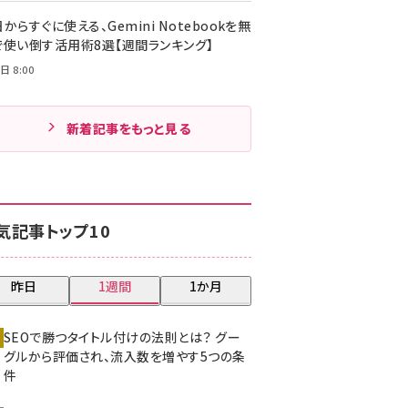
からすぐに使える、Gemini Notebookを無
で使い倒す活用術8選【週間ランキング】
日 8:00
新着記事をもっと見る
気記事トップ10
昨日
1週間
1か月
SEOで勝つタイトル付けの法則とは？ グー
グルから評価され、流入数を増やす5つの条
件