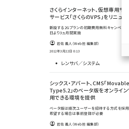
ず
さくらインターネット、仮想専用サ
サービス「さくらのVPS」をリニュー
新設する2Gプランの初期費用無料キャンペーンを
日より3ヵ月間実施
岩佐 義人（Web担 編集部）
2012年3月22日 0:13
レンサバ／システム
シックス・アパート、CMS「Movabl
Type5.2」のベータ版をオンライ
用できる環境を提供
ベータ版は順次ユーザーを招待する方式を採用
希望する場合は事前登録が必要
岩佐 義人（Web担 編集部）