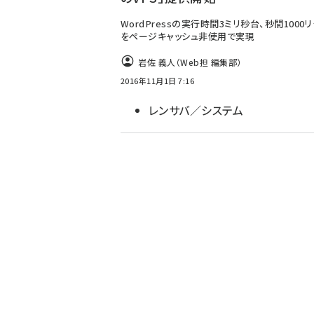
WordPressの実行時間3ミリ秒台、秒間1000
をページキャッシュ非使用で実現
岩佐 義人（Web担 編集部）
2016年11月1日 7:16
レンサバ／システム