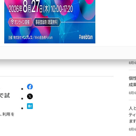
ーバー
アル
価
記
3月29
8月6
祝
いた
8月6
個
成
e
8月6
ンで試
人
、利用を
テ
ま
8月6