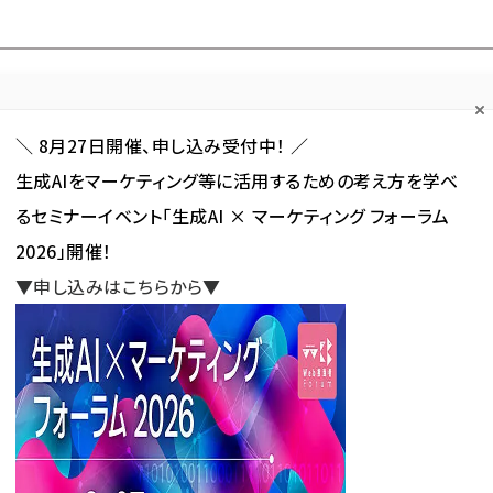
Forum
Web担
Web担ビギナー
Web担メルマガ
連載・特集
＼ 8月27日開催、申し込み受付中！ ／
生成AIをマーケティング等に活用するための考え方を学べ
カテゴリ／種別
セミナー／イベント
から探す
から探す
るセミナーイベント「生成AI × マーケティング フォーラム
2026」開催！
SNS
アクセス解析／データ分析
サイト制作／デザイン
CMS
▼申し込みはこちらから▼
使われている記事の一覧
れている記事の一覧
新