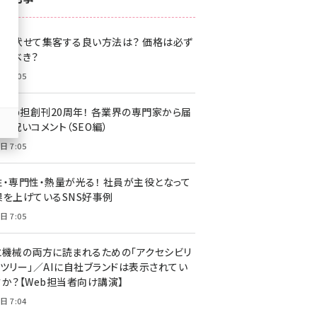
z世代 (1622)
格を伏せて集客する良い方法は？ 価格は必ず
meo (1275)
載すべき？
llmo (1163)
日 7:05
・Web担創刊20周年！ 各業界の専門家から届
お祝いコメント（SEO編）
日 7:05
性・専門性・熱量が光る！ 社員が主役となって
果を上げているSNS好事例
日 7:05
と機械の両方に読まれるための「アクセシビリ
ィツリー」／AIに自社ブランドは表示されてい
すか？【Web担当者向け講演】
日 7:04