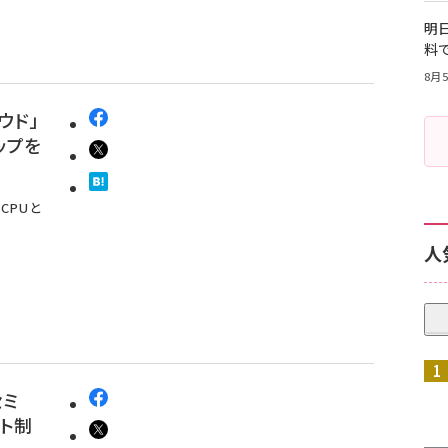
明日
料
8月5
ウド」
ップを
CPUと
人
セミ
イト制