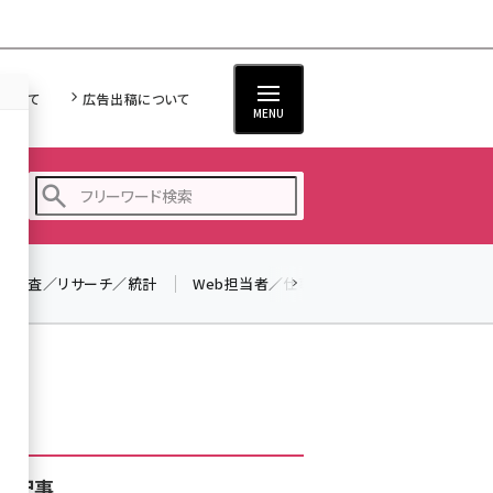
について
広告出稿について
MENU
調査／リサーチ／統計
Web担当者／仕事
法律／標準規格
seo (3526)
ai (2807)
youtube (2434)
note (2312)
セミナー (2307)
着記事