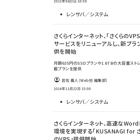
2013年9月3日 10:59
レンサバ／システム
さくらインターネット、「さくらのVPS
サービスをリニューアルし、新プラ
供を開始
月額635円のSSDプランや1.6TBの大容量スト
載プランを提供
岩佐 義人（Web担 編集部）
2014年11月22日 15:00
レンサバ／システム
さくらインターネット、高速なWordP
環境を実現する「KUSANAGI for 
のVPS」提供開始