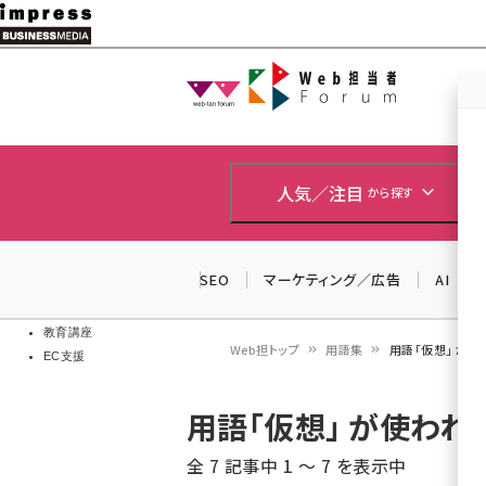
メ
イ
Web担当者
Web担当者
ン
EC担当者
コ
製品導入
ン
企業IT
ソフト開発
テ
人気／注目
から探す
IoT・AI
ン
DCクラウド
研究・調査
ツ
SEO
マーケティング／広告
AI
エネルギー
に
ドローン
移
教育講座
Web担トップ
用語集
用語「仮想」 が
EC支援
動
パ
用語「仮想」 が使わ
ン
全 7 記事中 1 ～ 7 を表示中
く