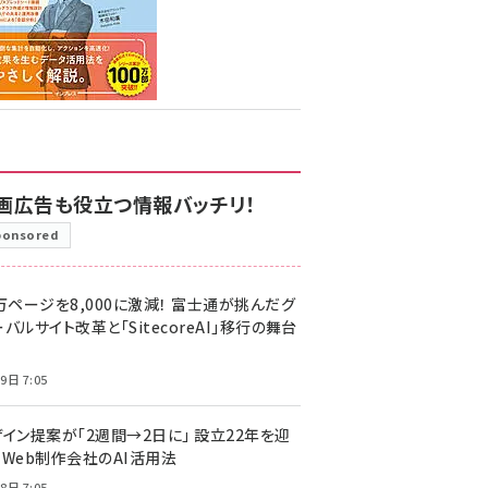
画広告も役立つ情報バッチリ！
ponsored
万ページを8,000に激減！ 富士通が挑んだグ
バルサイト改革と「SitecoreAI」移行の舞台
9日 7:05
ザイン提案が「2週間→2日に」 設立22年を迎
るWeb制作会社のAI活用法
8日 7:05