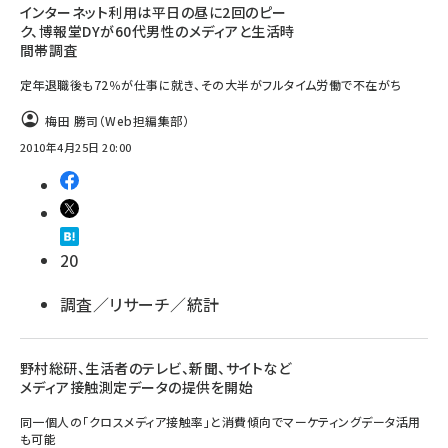
インターネット利用は平日の昼に2回のピー
ク、博報堂DYが60代男性のメディアと生活時
間帯調査
定年退職後も72％が仕事に就き、その大半がフルタイム労働で不在がち
梅田 勝司（Web担編集部）
2010年4月25日 20:00
20
調査／リサーチ／統計
野村総研、生活者のテレビ、新聞、サイトなど
メディア接触測定データの提供を開始
同一個人の「クロスメディア接触率」と消費傾向でマーケティングデータ活用
も可能