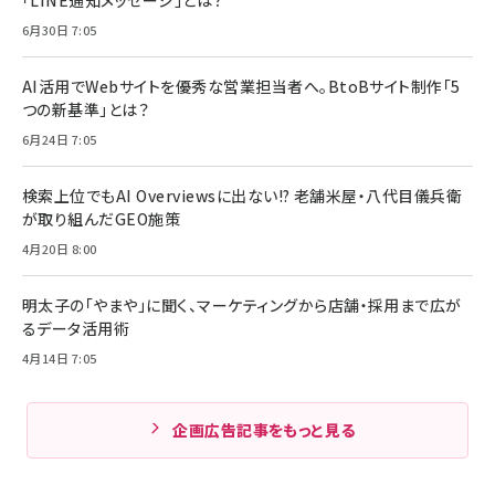
「LINE通知メッセージ」とは？
6月30日 7:05
AI活用でWebサイトを優秀な営業担当者へ。BtoBサイト制作「5
つの新基準」とは？
6月24日 7:05
検索上位でもAI Overviewsに出ない!? 老舗米屋・八代目儀兵衛
が取り組んだGEO施策
4月20日 8:00
明太子の「やまや」に聞く、マーケティングから店舗・採用まで広が
るデータ活用術
4月14日 7:05
企画広告記事をもっと見る