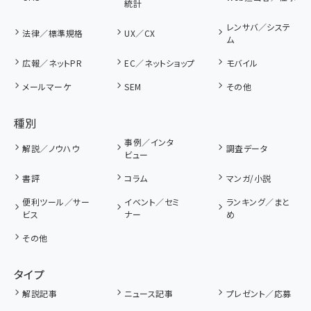
統計
レンサバ／システ
法律／標準規格
UX／CX
ム
広報／ネットPR
EC／ネットショップ
モバイル
メールマーケ
SEM
その他
種別
事例／インタ
解説／ノウハウ
調査データ
ビュー
書評
コラム
マンガ/小説
便利ツール／サー
イベント／セミ
ランキング／まと
ビス
ナー
め
その他
タイプ
解説記事
ニュース記事
プレゼント／応募