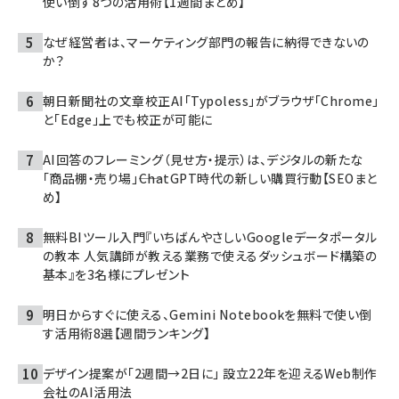
使い倒す8つの活用術【1週間まとめ】
なぜ経営者は、マーケティング部門の報告に納得できないの
か？
朝日新聞社の文章校正AI「Typoless」がブラウザ「Chrome」
と「Edge」上でも校正が可能に
AI回答のフレーミング（見せ方・提示）は、デジタルの新たな
「商品棚・売り場」――ChatGPT時代の新しい購買行動【SEOまと
め】
無料BIツール入門『いちばんやさしいGoogleデータポータル
の教本 人気講師が教える業務で使えるダッシュボード構築の
基本』を3名様にプレゼント
明日からすぐに使える、Gemini Notebookを無料で使い倒
す活用術8選【週間ランキング】
デザイン提案が「2週間→2日に」 設立22年を迎えるWeb制作
会社のAI活用法