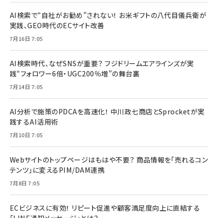
AI検索で“自社がお勧め”されない！ お米ギフトの八代目儀兵衛が
実践、GEO時代のECサイト改善
7月16日 7:05
AI検索時代、なぜSNSが重要？ フジドリームエアラインズが実
践“フォロワー6倍・UGC200％増”の舞台裏
7月14日 7:05
AI分析で施策のPDCAを高速化！ 中川政七商店とSprocketが実
践するAI活用術
7月10日 7:05
Webサイトのトップページはもはや不要？ 商品情報を「売れるコン
テンツ」に変えるPIM/DAM連携
7月8日 7:05
ECビジネスに有効！ リピート促進や顧客満足度向上に直結する