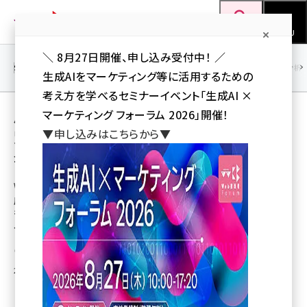
メ
Web担当者Forum
イ
検索
MENU
ン
＼ 8月27日開催、申し込み受付中！ ／
コ
SEO
マーケティング／広告
AI
SNS
アクセス解析／データ分析
生成AIをマーケティング等に活用するための
ン
考え方を学べるセミナーイベント「生成AI ×
テ
用語「メディア接触」 が使われている記事の一
マーケティング フォーラム 2026」開催！
ン
▼申し込みはこちらから▼
覧
ツ
seo (3526)
全 10 記事中 1 ～ 10 を表示中
に
ai (2807)
移
Web担当者必見！ リサーチ データ&市場調査レポート
動
広告をきっかけにキーワード検索、40代以上
youtube (2434)
も積極的／消費者のメディア接触行動に関す
る調査
note (2312)
土屋 綾子
セミナー (2307)
2008年7月29日 13:00
z世代 (1622)
meo (1275)