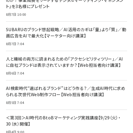
のか？ 事業成長をリードするデジタルマーケティング・マネジメン
ト』を3名様にプレゼント
8月7日 10:00
SUBARUのブランド想起戦略／AI活用のカギは「量」より「質」／動
画広告をAIで最大化【マーケター向け講演】
8月7日 7:04
人と機械の両方に読まれるための「アクセシビリティツリー」／AI
に自社ブランドは表示されていますか？【Web担当者向け講演】
8月6日 7:04
AI検索時代“選ばれるブランド”はどう作る？／生成AI時代に求め
られる次世代Web制作フロー【Web担当者向け講演】
8月5日 7:04
＜第3回＞AI時代のBtoBマーケティング実践講座【9/29（火）・
30（水）開催】
8月4日 9:00