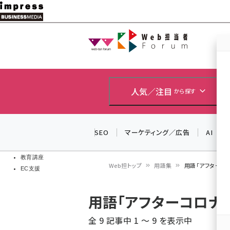
メ
イ
Web担当者
Web担当者
ン
EC担当者
コ
製品導入
ン
企業IT
ソフト開発
テ
人気／注目
から探す
IoT・AI
ン
DCクラウド
研究・調査
ツ
SEO
マーケティング／広告
AI
エネルギー
に
ドローン
移
教育講座
Web担トップ
用語集
用語「アフターコ
EC支援
動
パ
用語「アフターコロナ
ン
全 9 記事中 1 ～ 9 を表示中
く