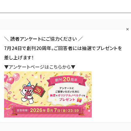
Forum
Web担
Web担ビギナー
Web担メルマガ
連載・特集
＼ 読者アンケートにご協力ください ／
7月24日で創刊20周年。ご回答者には抽選でプレゼントを
カテゴリ／種別
セミナー／イベント
から探す
から探す
差し上げます！
▼アンケートページはこちらから▼
SNS
アクセス解析／データ分析
サイト制作／デザイン
CMS
ロナ」 が使われている記事の一覧
」 が使われている記事の一覧
新