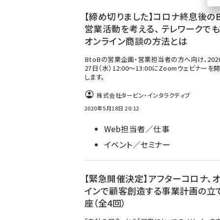
ず
【締め切りました】コロナ終息後のB
営業活動を考える、 テレワークでも
オンライン商談の方法とは
BtoBの営業企画・営業担当者の方へ向け、202
27日（水）12:00～13:00にZoomウェビナーを
します。
株式会社タービン・インタラクティブ
2020年5月18日 20:12
Web担当者／仕事
イベント／セミナー
【緊急開催決定】アフターコロナ、
インで顧客創造する事業計画の立
座（全4回）