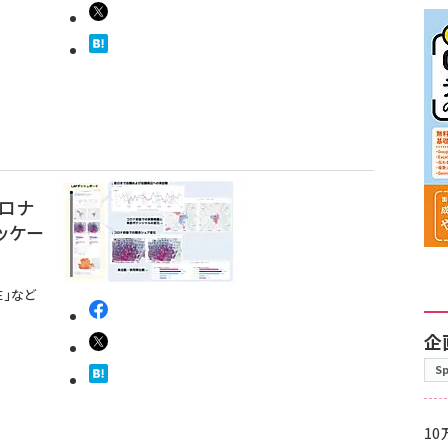
ロナ
ッケー
E」など
企
S
10