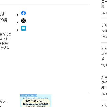
ロー
裏
化す
7月2
年9月
デ
え
様々な角
7月2
スされて
今回は
目を通し
A
の
善
7月1
AI
ライ
増
7月1
考え
A