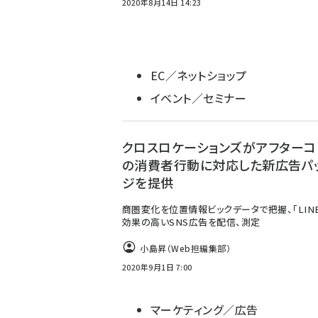
2020年8月14日 14:23
EC／ネットショップ
イベント／セミナー
クロスロケーションズがアフターコ
の消費者行動に対応した新広告パ
ジを提供
商圏変化を位置情報ビックデータで把握、「LIN
効果の高いSNS広告を配信、測定
小島昇（Web担編集部）
2020年9月1日 7:00
マーケティング／広告