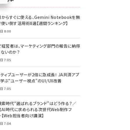
z世代 (1617)
からすぐに使える、Gemini Notebookを無
meo (1274)
で使い倒す活用術8選【週間ランキング】
llmo (1155)
日 8:00
ぜ経営者は、マーケティング部門の報告に納得
きないのか？
日 7:05
クティブユーザーが2倍に急成長！ JA共済アプ
学ぶ“ユーザー視点”のUI/UX改善
日 7:05
I検索時代“選ばれるブランド”はどう作る？／
成AI時代に求められる次世代Web制作フ
ー【Web担当者向け講演】
日 7:04