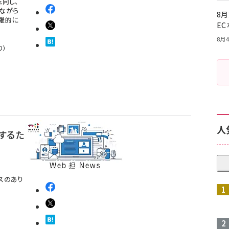
志向し、
ながら
8月
羅的に
E
8月4
り）
人
するた
スのあり