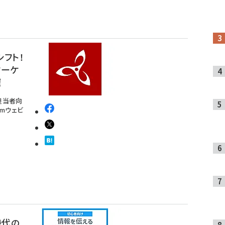
フト！
マーケ
催
担当者向
oomウェビ
時代の