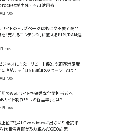
procketが実践するAI活用術
0日 7:05
ebサイトのトップページはもはや不要？ 商品
を「売れるコンテンツ」に変えるPIM/DAM連
日 7:05
Cビジネスに有効！ リピート促進や顧客満足度
上に直結する「LINE通知メッセージ」とは？
0日 7:05
I活用でWebサイトを優秀な営業担当者へ。
oBサイト制作「5つの新基準」とは？
4日 7:05
上位でもAI Overviewsに出ない!? 老舗米
・八代目儀兵衛が取り組んだGEO施策