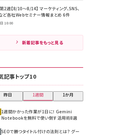
第2週【8/10～8/14】 マーケティング、SNS、
Cなど各社Webセミナー情報まとめ 6件
日 10:00
新着記事をもっと見る
気記事トップ10
昨日
1週間
1か月
1週間かかった作業が1日に！ Gemini
Notebookを無料で使い倒す活用術8選
SEOで勝つタイトル付けの法則とは？ グー