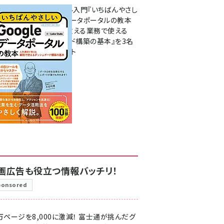
無料BIツール入門『いちばんやさし
いGoogleデータポータルの教本
人気講師が教える業務で使える
ダッシュボード構築の基本』を3名
様にプレゼント
7月31日 10:00
画広告も役立つ情報バッチリ！
ponsored
万ページを8,000に激減！ 富士通が挑んだグ