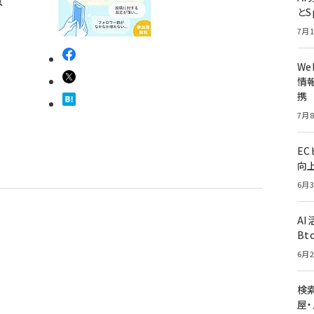
意
とS
7月1
W
情報
携
7月8
E
向
6月3
A
Bt
6月2
検索
屋