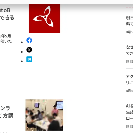
toB
できる
明日
料
8月5
0年5月
開催いた
な
で
8月5
ア
リに
8月5
A
オンラ
生
て方講
ロ
8月5