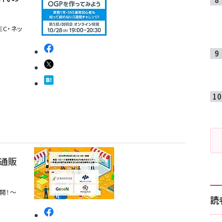
EC・ネッ
ト通販
開！～
読