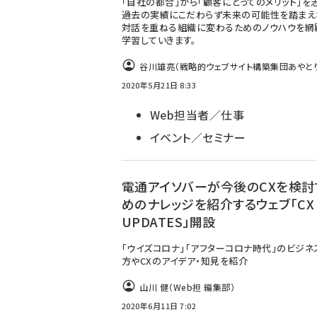
「自社の都合」から「顧客にとってのメリット」を
過去の実績にこだわらず未来の可能性を踏まえ
対話を重ねる組織に変わるためのノウハウを網
学習していきます。
谷川雄亮（戦略的ウェブサイト構築集団あやと
2020年5月21日 8:33
Web担当者／仕事
イベント／セミナー
電通アイソバーが今後のCXを検討
めのナレッジを紹介するウェブ「CX
UPDATES」開設
「ウイズコロナ」「アフターコロナ時代」のビジネ
方やCXのアイデア・知見を紹介
山川 健（Web担 編集部）
2020年6月11日 7:02