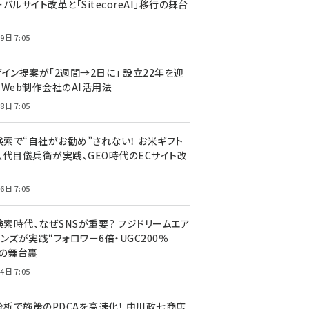
バルサイト改革と「SitecoreAI」移行の舞台
9日 7:05
ザイン提案が「2週間→2日に」 設立22年を迎
るWeb制作会社のAI活用法
8日 7:05
I検索で“自社がお勧め”されない！ お米ギフト
八代目儀兵衛が実践、GEO時代のECサイト改
6日 7:05
検索時代、なぜSNSが重要？ フジドリームエア
ンズが実践“フォロワー6倍・UGC200％
”の舞台裏
4日 7:05
I分析で施策のPDCAを高速化！ 中川政七商店