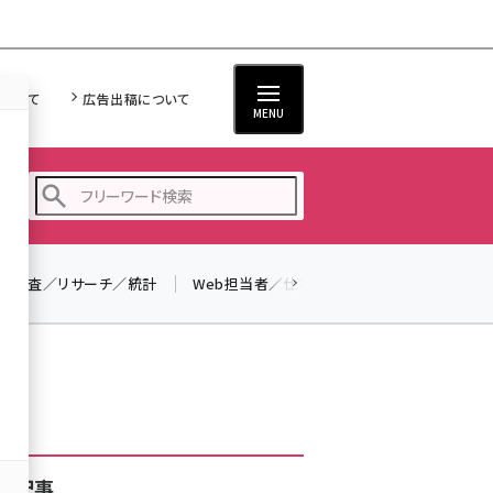
について
広告出稿について
MENU
調査／リサーチ／統計
Web担当者／仕事
法律／標準規格
seo (3516)
ai (2799)
youtube (2420)
note (2308)
セミナー (2296)
着記事