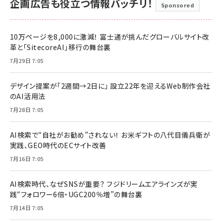
企画広告も役立つ情報バッチリ！
Sponsored
10万ページを8,000に激減！ 富士通が挑んだグローバルサイト改
革と「SitecoreAI」移行の舞台裏
7月29日 7:05
デザイン提案が「2週間→2日に」 設立22年を迎えるWeb制作会社
のAI活用法
7月28日 7:05
AI検索で“自社がお勧め”されない！ お米ギフトの八代目儀兵衛が
実践、GEO時代のECサイト改善
7月16日 7:05
AI検索時代、なぜSNSが重要？ フジドリームエアラインズが実
践“フォロワー6倍・UGC200％増”の舞台裏
7月14日 7:05