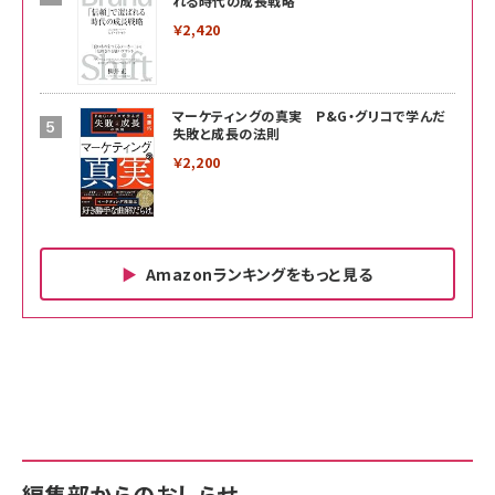
れる時代の成長戦略
￥2,420
マーケティングの真実 P&G・グリコで学んだ
失敗と成長の法則
￥2,200
Amazonランキングをもっと見る
Amazon ビジネス・経済関連書籍 の売れ筋ランキン
Amazon 家電＆カメラ の売れ筋ランキング
Amazon パソコン・周辺機器 の売れ筋ランキング
グ
更新日時：2026/06/26 19:00
更新日時：2026/06/26 19:00
更新日時：2026/06/26 19:00
anan(アンアン)2026/07/01号 No.2501[魅せる
KIOXIA(キオクシア) 旧東芝メモリ microSD
KIOXIA(キオクシア) 旧東芝メモリ microSD
カラダ2026／宮舘涼太]
128GB UHS-I Class10 (最大読出速度
128GB UHS-I Class10 (最大読出速度
100MB/s) Nintendo Switch動作確認済 国内
100MB/s) Nintendo Switch動作確認済 国内
￥880
サポート正規品 メーカー保証5年 KLMEA128G
サポート正規品 メーカー保証5年 KLMEA128G
￥2,680
￥2,680
編集部からのおしらせ