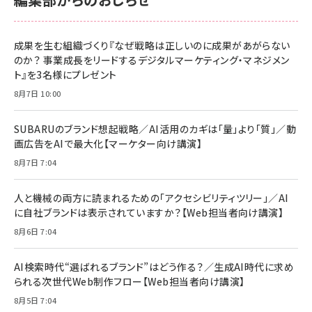
anan(アンアン)2026/06/24号 No.2500増刊
スペシャルエディション[王道エンタメの矜持／
NIMASO ガラスフィルム iPhone 17 用 保護フィ
Amazon eギフトカード - Amazonロゴ - クラ
BTS]
ルム 強化ガラス 耐衝撃 高透過率 指紋防止 貼りや
シック
すい ガイド枠付き いPhone17 (6.3インチ) 対応
成果を生む組織づくり『なぜ戦略は正しいのに成果があがらない
￥1,100
￥5,000
2枚セット DSP25F1698
のか？ 事業成長をリードするデジタルマーケティング・マネジメン
￥1,599
ト』を3名様にプレゼント
anan(アンアン)2026/07/08号 No.2502[2026
Anker PowerLine III Flow USB-C & USB-C
年後半、あなたの恋と運命／山田涼介]
【New】Amazon Fire TV Stick HD | 手軽にスト
ケーブル Anker絡まないケーブル 240W 結束バン
8月7日 10:00
リーミングをはじめよう | ストリーミングメディアプ
ド付き USB PD対応 シリコン素材採用 iPhone
￥880
レイヤー
17 / 16 / 15 / Galaxy iPad Pro MacBook
￥1,890
Pro/Air 各種対応 (1.8m ミッドナイトブラック)
SUBARUのブランド想起戦略／AI活用のカギは「量」より「質」／動
￥6,980
画広告をAIで最大化【マーケター向け講演】
ママ投資家が育休中に１億貯めた株式投資
アサヒ飲料 モンスター エナジー 355ml×24本
￥1,870
8月7日 7:04
Anker Soundcore P31i (Bluetooth 6.1) 【完
￥4,192
全ワイヤレスイヤホン/アクティブノイズキャンセリ
ング/マルチポイント接続 / 最大50時間再生 / PSE
人と機械の両方に読まれるための「アクセシビリティツリー」／AI
組織の成果を最大化する ルールのデザイン
技術基準適合】ブラック
￥5,990
サッポロ 生ビール 黒ラベル 350ml 缶 24本 ビー
に自社ブランドは表示されていますか？【Web担当者向け講演】
￥1,980
ル ケース買い【6/30応募〆切! 黒ラベルビヤセラー
8月6日 7:04
キャンペーン】
Anker PowerLine III Flow USB-C & USB-C
ケーブル Anker絡まないケーブル 240W 結束バン
￥4,857
ド付き USB PD対応 シリコン素材採用 iPhone
AI検索時代“選ばれるブランド”はどう作る？／生成AI時代に求め
Amazonランキングをもっと見る
17 / 16 / 15 / Galaxy iPad Pro MacBook
￥1,890
られる次世代Web制作フロー【Web担当者向け講演】
Pro/Air 各種対応 (1.8m ミッドナイトブラック)
Amazonランキングをもっと見る
8月5日 7:04