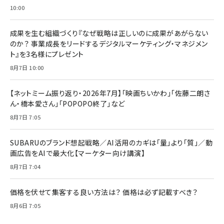
10:00
成果を生む組織づくり『なぜ戦略は正しいのに成果があがらない
のか？ 事業成長をリードするデジタルマーケティング・マネジメン
ト』を3名様にプレゼント
8月7日 10:00
【ネットミーム振り返り・2026年7月】「映画ちいかわ」「佐藤二朗さ
ん・橋本愛さん」「POPOPO終了」など
8月7日 7:05
SUBARUのブランド想起戦略／AI活用のカギは「量」より「質」／動
画広告をAIで最大化【マーケター向け講演】
8月7日 7:04
価格を伏せて集客する良い方法は？ 価格は必ず記載すべき？
8月6日 7:05