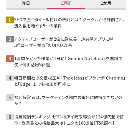
昨日
1週間
1か月
SEOで勝つタイトル付けの法則とは？ グーグルから評価され、
流入数を増やす5つの条件
アクティブユーザーが2倍に急成長！ JA共済アプリに学
ぶ“ユーザー視点”のUI/UX改善
1週間かかった作業が1日に！ Gemini Notebookを無料で
使い倒す活用術8選
朝日新聞社の文章校正AI「Typoless」がブラウザ「Chrome」
と「Edge」上でも校正が可能に
なぜ経営者は、マーケティング部門の報告に納得できないの
か？
役員報酬ランキング、セブン＆アイ元取締役が134億円超で首
位！ 従業員との格差最大はトヨタの100.9倍【TSR調べ】