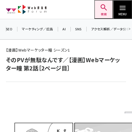
メ
Web担当者Forum
イ
検索
MENU
ン
コ
SEO
マーケティング／広告
AI
SNS
アクセス解析／データ分析
＼ 
ン
生成
テ
【漫画】Webマーケッター瞳 シーズン1
るセ
ン
202
そのPVが無駄なんです／【漫画】Webマーケッ
ツ
seo (3541)
ター瞳 第2話［2ページ目］
▼申
に
ai (2827)
移
動
youtube (2449)
note (2323)
セミナー (2318)
z世代 (1632)
meo (1282)