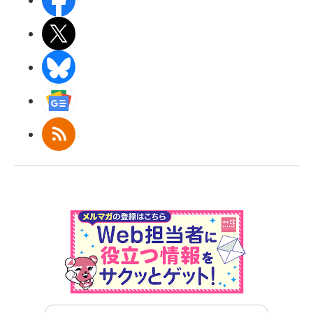
X(エックス)
BlueSky
Googleニュース
RSS