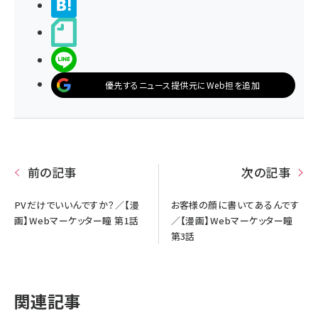
>ブクマする
noteで書く
LINEで送る
優先するニュース提供元にWeb担を追加
前の記事
次の記事
PVだけでいいんですか？／【漫
お客様の顔に書いてあるんです
画】Webマーケッター瞳 第1話
／【漫画】Webマーケッター瞳
第3話
関連記事