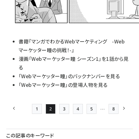
書籍『マンガでわかるWebマーケティング -Web
マーケッター瞳の挑戦！-』
漫画「Webマーケッター瞳 シーズン1」を1話から見
る
「Webマーケッター瞳」のバックナンバーを見る
「Webマーケッター瞳」の登場人物を見る
…
1
2
3
4
5
8
前ページ
Page
Page
Page
Page
Page
最終ページ
次ペー
ペー
ジ
この記事のキーワード