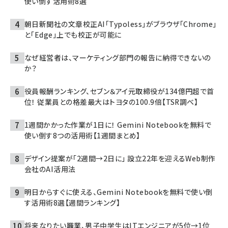
使い倒す活用術8選
朝日新聞社の文章校正AI「Typoless」がブラウザ「Chrome」
と「Edge」上でも校正が可能に
なぜ経営者は、マーケティング部門の報告に納得できないの
か？
役員報酬ランキング、セブン＆アイ元取締役が134億円超で首
位！ 従業員との格差最大はトヨタの100.9倍【TSR調べ】
1週間かかった作業が1日に！ Gemini Notebookを無料で
使い倒す8つの活用術【1週間まとめ】
デザイン提案が「2週間→2日に」 設立22年を迎えるWeb制作
会社のAI活用法
明日からすぐに使える、Gemini Notebookを無料で使い倒
す活用術8選【週間ランキング】
将来なりたい職業、男子中学生はITエンジニアが5位→1位