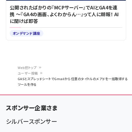
公開されたばかりの『MCPサーバー』でAIとGA4を連
携 ～『GA4の画面、よくわからん…』って人に朗報！ AI
に聞けば即答
オンデマンド講座
Web担トップ
ユーザー投稿
パ
GASとスプレッドシートでGmailから任意のタイトルのメアドを一括取得する
ツールを作る
ン
く
ず
スポンサー企業さま
シルバースポンサー