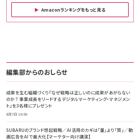
Amazonランキングをもっと見る
Amazon ビジネス・経済関連書籍 の売れ筋ランキン
Amazon 家電＆カメラ の売れ筋ランキング
Amazon パソコン・周辺機器 の売れ筋ランキング
グ
更新日時：2026/06/26 19:00
更新日時：2026/06/26 19:00
更新日時：2026/06/26 19:00
anan(アンアン)2026/07/01号 No.2501[魅
KIOXIA(キオクシア) 旧東芝メモリ microSD
KIOXIA(キオクシア) 旧東芝メモリ microSD
せるカラダ2026／宮舘涼太]
128GB UHS-I Class10 (最大読出速度
128GB UHS-I Class10 (最大読出速度
100MB/s) Nintendo Switch動作確認済 国
100MB/s) Nintendo Switch動作確認済 国
￥880
内サポート正規品 メーカー保証5年
内サポート正規品 メーカー保証5年
￥2,680
￥2,680
KLMEA128G
KLMEA128G
編集部からのおしらせ
anan(アンアン)2026/06/24号 No.2500増
刊 スペシャルエディション[王道エンタメの矜
NIMASO ガラスフィルム iPhone 17 用 保護
Amazon eギフトカード - Amazonロゴ - ク
持／BTS]
フィルム 強化ガラス 耐衝撃 高透過率 指紋防
ラシック
止 貼りやすい ガイド枠付き いPhone17 (6.3
成果を生む組織づくり『なぜ戦略は正しいのに成果があがらない
￥1,100
￥5,000
インチ) 対応 2枚セット DSP25F1698
のか？ 事業成長をリードするデジタルマーケティング・マネジメン
￥1,599
ト』を3名様にプレゼント
anan(アンアン)2026/07/08号
Anker PowerLine III Flow USB-C & USB-
No.2502[2026年後半、あなたの恋と運命／山
【New】Amazon Fire TV Stick HD | 手軽に
C ケーブル Anker絡まないケーブル 240W 結
8月7日 10:00
田涼介]
ストリーミングをはじめよう | ストリーミングメ
束バンド付き USB PD対応 シリコン素材採用
ディアプレイヤー
iPhone 17 / 16 / 15 / Galaxy iPad Pro
￥880
￥1,890
MacBook Pro/Air 各種対応 (1.8m ミッドナ
SUBARUのブランド想起戦略／AI活用のカギは「量」より「質」／動
￥6,980
イトブラック)
画広告をAIで最大化【マーケター向け講演】