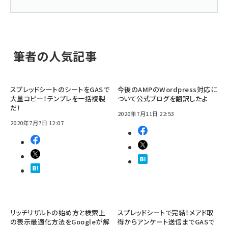
筆者の人気記事
スプレッドシートのシートをGASで
今後のAMPのWordpress対応に
大量コピー！テンプレを一括複製
ついて公式ブログを翻訳したよ
だ！
2020年7月11日 22:53
2020年7月7日 12:07
リッチリザルトの始め方と検索上
スプレッドシートで完結！メアド取
の表示最適化方法をGoogleが解
得からアンケート送信までGASで