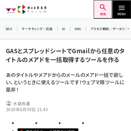
メ
Web担当者Forum
イ
検索
MENU
ン
コ
SEO
マーケティング／広告
AI
SNS
アクセス解析／データ分析
＼ 
ン
生成
テ
GASとスプレッドシートでGmailから任意のタ
るセ
ン
イトルのメアドを一括取得するツールを作る
202
ツ
seo (3541)
▼申
に
あのタイトルやメアドからのメールのメアド一括で欲し
ai (2827)
移
い、というときに使えるツールです！ウェブマ用ツールに
動
youtube (2449)
是非！
note (2323)
木庭有基
セミナー (2318)
2020年6月30日 21:43
z世代 (1632)
meo (1282)