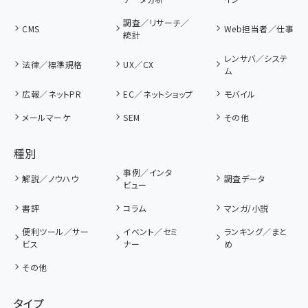
調査／リサーチ／
CMS
Web担当者／仕事
統計
レンサバ／システ
法律／標準規格
UX／CX
ム
広報／ネットPR
EC／ネットショップ
モバイル
メールマーケ
SEM
その他
種別
事例／インタ
解説／ノウハウ
調査データ
ビュー
書評
コラム
マンガ/小説
便利ツール／サー
イベント／セミ
ランキング／まと
ビス
ナー
め
その他
タイプ