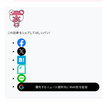
この記事をシェアしてほしいパン！
シェアする
ポストする
>ブクマする
noteで書く
LINEで送る
優先するニュース提供元にWeb担を追加