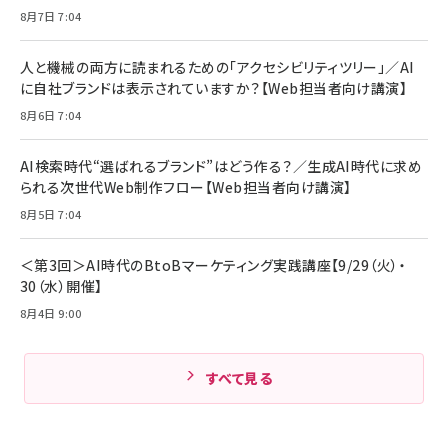
ママ投資家が育休中に１億貯めた株式投資
アサヒ飲料 モンスター エナジー 355ml×24
8月7日 7:04
Anker Soundcore P31i (Bluetooth 6.1)
本
￥1,870
【完全ワイヤレスイヤホン/アクティブノイズキャ
￥4,192
ンセリング/マルチポイント接続 / 最大50時間
人と機械の両方に読まれるための「アクセシビリティツリー」／AI
再生 / PSE技術基準適合】ブラック
￥5,990
組織の成果を最大化する ルールのデザイン
に自社ブランドは表示されていますか？【Web担当者向け講演】
サッポロ 生ビール 黒ラベル 350ml 缶 24本
ビール ケース買い【6/30応募〆切! 黒ラベルビ
￥1,980
8月6日 7:04
Anker PowerLine III Flow USB-C & USB-
ヤセラーキャンペーン】
C ケーブル Anker絡まないケーブル 240W 結
￥4,857
束バンド付き USB PD対応 シリコン素材採用
AI検索時代“選ばれるブランド”はどう作る？／生成AI時代に求め
iPhone 17 / 16 / 15 / Galaxy iPad Pro
￥1,890
られる次世代Web制作フロー【Web担当者向け講演】
Amazonランキングをもっと見る
MacBook Pro/Air 各種対応 (1.8m ミッドナ
イトブラック)
8月5日 7:04
Amazonランキングをもっと見る
Amazonランキングをもっと見る
＜第3回＞AI時代のBtoBマーケティング実践講座【9/29（火）・
30（水）開催】
8月4日 9:00
すべて見る