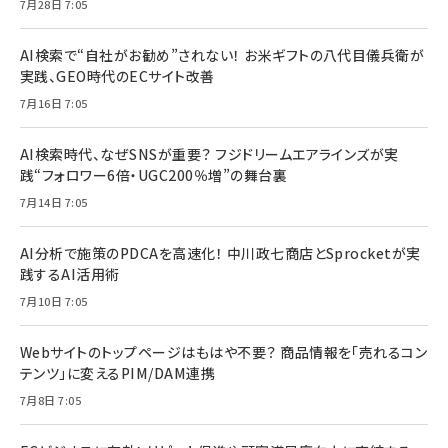
7月28日 7:05
AI検索で“自社がお勧め”されない！ お米ギフトの八代目儀兵衛が
実践、GEO時代のECサイト改善
7月16日 7:05
AI検索時代、なぜSNSが重要？ フジドリームエアラインズが実
践“フォロワー6倍・UGC200％増”の舞台裏
7月14日 7:05
AI分析で施策のPDCAを高速化！ 中川政七商店とSprocketが実
践するAI活用術
7月10日 7:05
Webサイトのトップページはもはや不要？ 商品情報を「売れるコン
テンツ」に変えるPIM/DAM連携
7月8日 7:05