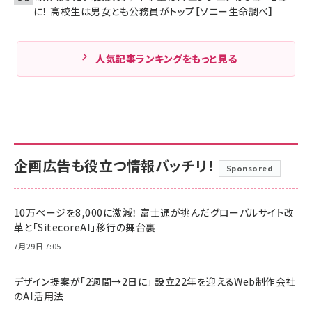
に！ 高校生は男女とも公務員がトップ【ソニー生命調べ】
人気記事ランキングをもっと見る
企画広告も役立つ情報バッチリ！
Sponsored
10万ページを8,000に激減！ 富士通が挑んだグローバルサイト改
革と「SitecoreAI」移行の舞台裏
7月29日 7:05
デザイン提案が「2週間→2日に」 設立22年を迎えるWeb制作会社
のAI活用法