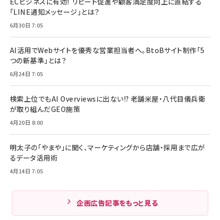
ECビジネスに有効！ リピート促進や顧客満足度向上に直結する
「LINE通知メッセージ」とは？
6月30日 7:05
AI活用でWebサイトを優秀な営業担当者へ。BtoBサイト制作「5
つの新基準」とは？
6月24日 7:05
検索上位でもAI Overviewsに出ない!? 老舗米屋・八代目儀兵衛
が取り組んだGEO施策
4月20日 8:00
明太子の「やまや」に聞く、マーケティングから店舗・採用まで広が
るデータ活用術
4月14日 7:05
企画広告記事をもっと見る