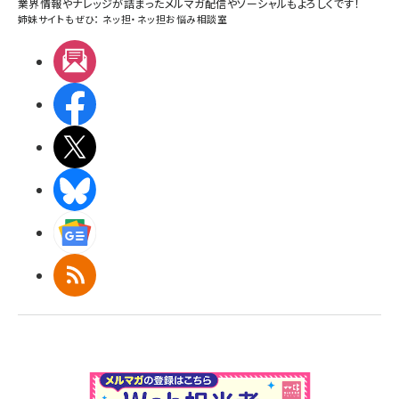
業界情報やナレッジが詰まったメルマガ配信やソーシャルもよろしくです！
姉妹サイトもぜひ：
ネッ担
・
ネッ担お悩み相談室
メルマガ
Facebook
X(エックス)
BlueSky
Googleニュース
RSS