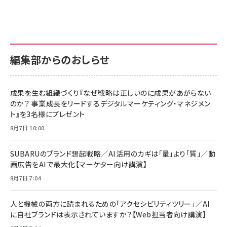
anan(アンアン)2026/07/01号 No.2501[魅せる
KIOXIA(キオクシア) 旧東芝メモリ microSD
KIOXIA(キオクシア) 旧東芝メモリ microSD
カラダ2026／宮舘涼太]
128GB UHS-I Class10 (最大読出速度
128GB UHS-I Class10 (最大読出速度
100MB/s) Nintendo Switch動作確認済 国内
100MB/s) Nintendo Switch動作確認済 国内
￥880
サポート正規品 メーカー保証5年 KLMEA128G
サポート正規品 メーカー保証5年 KLMEA128G
￥2,680
￥2,680
編集部からのおしらせ
anan(アンアン)2026/06/24号 No.2500増刊
スペシャルエディション[王道エンタメの矜持／
NIMASO ガラスフィルム iPhone 17 用 保護フィ
Amazon eギフトカード - Amazonロゴ - クラ
BTS]
ルム 強化ガラス 耐衝撃 高透過率 指紋防止 貼りや
シック
すい ガイド枠付き いPhone17 (6.3インチ) 対応
成果を生む組織づくり『なぜ戦略は正しいのに成果があがらない
￥1,100
￥5,000
2枚セット DSP25F1698
のか？ 事業成長をリードするデジタルマーケティング・マネジメン
￥1,599
ト』を3名様にプレゼント
anan(アンアン)2026/07/08号 No.2502[2026
Anker PowerLine III Flow USB-C & USB-C
年後半、あなたの恋と運命／山田涼介]
【New】Amazon Fire TV Stick HD | 手軽にスト
ケーブル Anker絡まないケーブル 240W 結束バン
8月7日 10:00
リーミングをはじめよう | ストリーミングメディアプ
ド付き USB PD対応 シリコン素材採用 iPhone
￥880
レイヤー
17 / 16 / 15 / Galaxy iPad Pro MacBook
￥1,890
Pro/Air 各種対応 (1.8m ミッドナイトブラック)
SUBARUのブランド想起戦略／AI活用のカギは「量」より「質」／動
￥6,980
画広告をAIで最大化【マーケター向け講演】
ママ投資家が育休中に１億貯めた株式投資
アサヒ飲料 モンスター エナジー 355ml×24本
￥1,870
8月7日 7:04
Anker Soundcore P31i (Bluetooth 6.1) 【完
￥4,192
全ワイヤレスイヤホン/アクティブノイズキャンセリ
ング/マルチポイント接続 / 最大50時間再生 / PSE
人と機械の両方に読まれるための「アクセシビリティツリー」／AI
組織の成果を最大化する ルールのデザイン
技術基準適合】ブラック
￥5,990
サッポロ 生ビール 黒ラベル 350ml 缶 24本 ビー
に自社ブランドは表示されていますか？【Web担当者向け講演】
￥1,980
ル ケース買い【6/30応募〆切! 黒ラベルビヤセラー