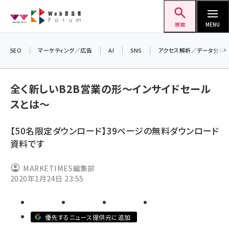
メ
Web担当者Forum
イ
検索
MENU
ン
コ
SEO
マーケティング／広告
AI
SNS
アクセス解析／データ分析
ン
＼ 
生
テ
全く新しいB2B営業の形～インサイドセール
るセ
ン
スとは～
20
ツ
seo (3526)
▼
に
【50名限定ダウンロード】39ページの無料ダウンロード
ai (2807)
移
資料です
動
youtube (2434)
MARKETIMES編集部
note (2312)
2020年1月24日 23:55
セミナー (2307)
z世代 (1622)
優先するニュース提供元に追加
meo (1275)