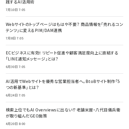
践するAI活用術
7月10日 7:05
Webサイトのトップページはもはや不要？ 商品情報を「売れるコン
テンツ」に変えるPIM/DAM連携
7月8日 7:05
ECビジネスに有効！ リピート促進や顧客満足度向上に直結する
「LINE通知メッセージ」とは？
6月30日 7:05
AI活用でWebサイトを優秀な営業担当者へ。BtoBサイト制作「5
つの新基準」とは？
6月24日 7:05
検索上位でもAI Overviewsに出ない!? 老舗米屋・八代目儀兵衛
が取り組んだGEO施策
4月20日 8:00