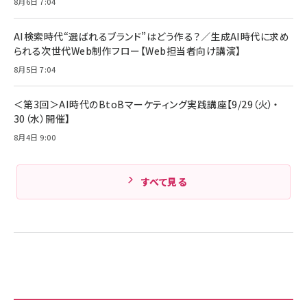
8月6日 7:04
キャンペーン】
Anker PowerLine III Flow USB-C & USB-C
ケーブル Anker絡まないケーブル 240W 結束バン
￥4,857
ド付き USB PD対応 シリコン素材採用 iPhone
AI検索時代“選ばれるブランド”はどう作る？／生成AI時代に求め
Amazonランキングをもっと見る
17 / 16 / 15 / Galaxy iPad Pro MacBook
￥1,890
られる次世代Web制作フロー【Web担当者向け講演】
Pro/Air 各種対応 (1.8m ミッドナイトブラック)
Amazonランキングをもっと見る
8月5日 7:04
Amazonランキングをもっと見る
＜第3回＞AI時代のBtoBマーケティング実践講座【9/29（火）・
30（水）開催】
8月4日 9:00
すべて見る