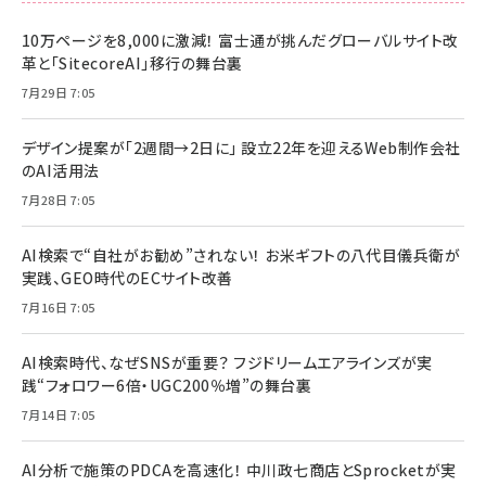
10万ページを8,000に激減！ 富士通が挑んだグローバルサイト改
革と「SitecoreAI」移行の舞台裏
7月29日 7:05
デザイン提案が「2週間→2日に」 設立22年を迎えるWeb制作会社
のAI活用法
7月28日 7:05
AI検索で“自社がお勧め”されない！ お米ギフトの八代目儀兵衛が
実践、GEO時代のECサイト改善
7月16日 7:05
AI検索時代、なぜSNSが重要？ フジドリームエアラインズが実
践“フォロワー6倍・UGC200％増”の舞台裏
7月14日 7:05
AI分析で施策のPDCAを高速化！ 中川政七商店とSprocketが実