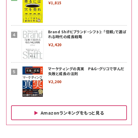
￥1,815
Brand Shift(ブランド・シフト): 「信頼」で選ば
れる時代の成長戦略
￥2,420
マーケティングの真実 P&G・グリコで学んだ
失敗と成長の法則
￥2,200
Amazonランキングをもっと見る
Amazon ビジネス・経済関連書籍 の売れ筋ランキン
Amazon 家電＆カメラ の売れ筋ランキング
Amazon パソコン・周辺機器 の売れ筋ランキング
グ
更新日時：2026/06/26 19:00
更新日時：2026/06/26 19:00
更新日時：2026/06/26 19:00