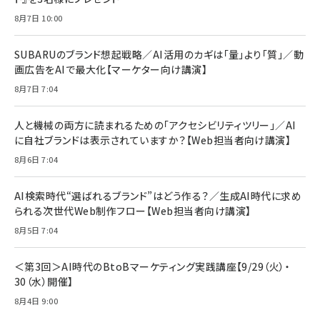
anan(アンアン)2026/07/08号 No.2502[2026
Anker PowerLine III Flow USB-C & USB-C
年後半、あなたの恋と運命／山田涼介]
【New】Amazon Fire TV Stick HD | 手軽にスト
ケーブル Anker絡まないケーブル 240W 結束バン
8月7日 10:00
リーミングをはじめよう | ストリーミングメディアプ
ド付き USB PD対応 シリコン素材採用 iPhone
￥880
レイヤー
17 / 16 / 15 / Galaxy iPad Pro MacBook
￥1,890
Pro/Air 各種対応 (1.8m ミッドナイトブラック)
SUBARUのブランド想起戦略／AI活用のカギは「量」より「質」／動
￥6,980
画広告をAIで最大化【マーケター向け講演】
ママ投資家が育休中に１億貯めた株式投資
アサヒ飲料 モンスター エナジー 355ml×24本
￥1,870
8月7日 7:04
Anker Soundcore P31i (Bluetooth 6.1) 【完
￥4,192
全ワイヤレスイヤホン/アクティブノイズキャンセリ
ング/マルチポイント接続 / 最大50時間再生 / PSE
人と機械の両方に読まれるための「アクセシビリティツリー」／AI
組織の成果を最大化する ルールのデザイン
技術基準適合】ブラック
￥5,990
サッポロ 生ビール 黒ラベル 350ml 缶 24本 ビー
に自社ブランドは表示されていますか？【Web担当者向け講演】
￥1,980
ル ケース買い【6/30応募〆切! 黒ラベルビヤセラー
8月6日 7:04
キャンペーン】
Anker PowerLine III Flow USB-C & USB-C
ケーブル Anker絡まないケーブル 240W 結束バン
￥4,857
ド付き USB PD対応 シリコン素材採用 iPhone
AI検索時代“選ばれるブランド”はどう作る？／生成AI時代に求め
Amazonランキングをもっと見る
17 / 16 / 15 / Galaxy iPad Pro MacBook
￥1,890
られる次世代Web制作フロー【Web担当者向け講演】
Pro/Air 各種対応 (1.8m ミッドナイトブラック)
Amazonランキングをもっと見る
8月5日 7:04
Amazonランキングをもっと見る
＜第3回＞AI時代のBtoBマーケティング実践講座【9/29（火）・
30（水）開催】
8月4日 9:00