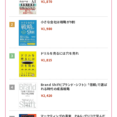
￥1,870
小さな会社は戦略が9割
￥1,980
ドリルを売るには穴を売れ
￥1,815
Brand Shift(ブランド・シフト): 「信頼」で選ば
れる時代の成長戦略
￥2,420
マーケティングの真実 P&G・グリコで学んだ