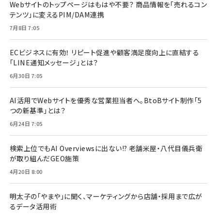
Webサイトのトップページはもはや不要？ 商品情報を「売れるコン
テンツ」に変えるPIM/DAM連携
7月8日 7:05
ECビジネスに有効！ リピート促進や顧客満足度向上に直結する
「LINE通知メッセージ」とは？
6月30日 7:05
AI活用でWebサイトを優秀な営業担当者へ。BtoBサイト制作「5
つの新基準」とは？
6月24日 7:05
検索上位でもAI Overviewsに出ない!? 老舗米屋・八代目儀兵衛
が取り組んだGEO施策
4月20日 8:00
明太子の「やまや」に聞く、マーケティングから店舗・採用まで広が
るデータ活用術