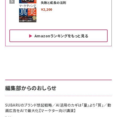
失敗と成長の法則
￥2,200
Amazonランキングをもっと見る
Amazon ビジネス・経済関連書籍 の売れ筋ランキン
Amazon 家電＆カメラ の売れ筋ランキング
Amazon パソコン・周辺機器 の売れ筋ランキング
グ
更新日時：2026/06/26 19:00
更新日時：2026/06/26 19:00
更新日時：2026/06/26 19:00
anan(アンアン)2026/07/01号 No.2501[魅せる
KIOXIA(キオクシア) 旧東芝メモリ microSD
KIOXIA(キオクシア) 旧東芝メモリ microSD
カラダ2026／宮舘涼太]
128GB UHS-I Class10 (最大読出速度
128GB UHS-I Class10 (最大読出速度
100MB/s) Nintendo Switch動作確認済 国内
100MB/s) Nintendo Switch動作確認済 国内
￥880
サポート正規品 メーカー保証5年 KLMEA128G
サポート正規品 メーカー保証5年 KLMEA128G
￥2,680
￥2,680
編集部からのおしらせ
anan(アンアン)2026/06/24号 No.2500増刊
スペシャルエディション[王道エンタメの矜持／
NIMASO ガラスフィルム iPhone 17 用 保護フィ
Amazon eギフトカード - Amazonロゴ - クラ
BTS]
ルム 強化ガラス 耐衝撃 高透過率 指紋防止 貼りや
シック
すい ガイド枠付き いPhone17 (6.3インチ) 対応
SUBARUのブランド想起戦略／AI活用のカギは「量」より「質」／動
￥1,100
￥5,000
2枚セット DSP25F1698
画広告をAIで最大化【マーケター向け講演】
￥1,599