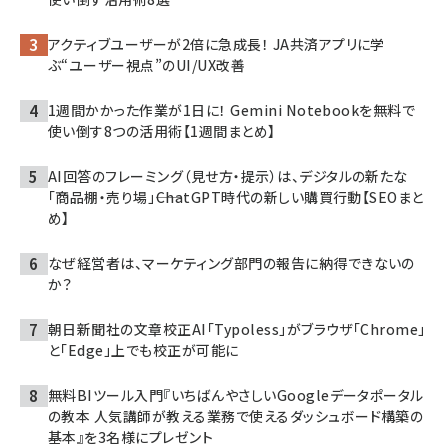
アクティブユーザーが2倍に急成長！ JA共済アプリに学
ぶ“ユーザー視点”のUI/UX改善
1週間かかった作業が1日に！ Gemini Notebookを無料で
使い倒す8つの活用術【1週間まとめ】
AI回答のフレーミング（見せ方・提示）は、デジタルの新たな
「商品棚・売り場」――ChatGPT時代の新しい購買行動【SEOまと
め】
なぜ経営者は、マーケティング部門の報告に納得できないの
か？
朝日新聞社の文章校正AI「Typoless」がブラウザ「Chrome」
と「Edge」上でも校正が可能に
無料BIツール入門『いちばんやさしいGoogleデータポータル
の教本 人気講師が教える業務で使えるダッシュボード構築の
基本』を3名様にプレゼント