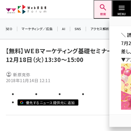
メ
Web担当者Forum
イ
検索
MENU
ン
コ
SEO
マーケティング／広告
AI
SNS
アクセス解析／データ分析
＼ 
ン
7月
テ
【無料】ＷＥＢマーケティング基礎セミナー
差し
ン
12月18日（火）13:30～15:00
▼ア
ツ
seo (3523)
に
新原克弥
ai (2804)
移
2018年11月14日 12:11
動
youtube (2429)
note (2312)
優先するニュース提供元に追加
セミナー (2303)
z世代 (1622)
meo (1275)