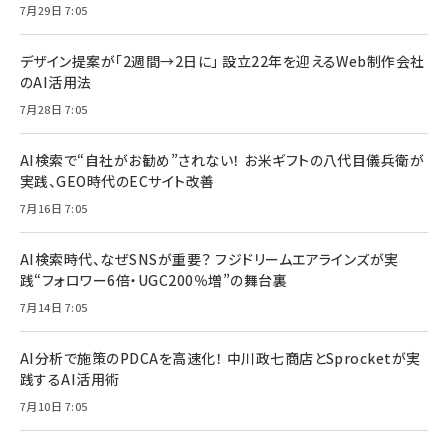
7月29日 7:05
デザイン提案が「2週間→2日に」 設立22年を迎えるWeb制作会社
のAI活用法
7月28日 7:05
AI検索で“自社がお勧め”されない！ お米ギフトの八代目儀兵衛が
実践、GEO時代のECサイト改善
7月16日 7:05
AI検索時代、なぜSNSが重要？ フジドリームエアラインズが実
践“フォロワー6倍・UGC200％増”の舞台裏
7月14日 7:05
AI分析で施策のPDCAを高速化！ 中川政七商店とSprocketが実
践するAI活用術
7月10日 7:05