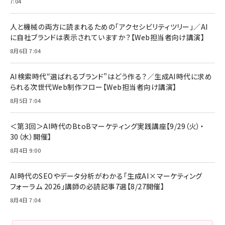
7:04
anan(アンアン)2026/07/08号 No.2502[2026
Anker PowerLine III Flow USB-C & USB-C
年後半、あなたの恋と運命／山田涼介]
【New】Amazon Fire TV Stick HD | 手軽にスト
ケーブル Anker絡まないケーブル 240W 結束バン
リーミングをはじめよう | ストリーミングメディアプ
ド付き USB PD対応 シリコン素材採用 iPhone
￥880
人と機械の両方に読まれるための「アクセシビリティツリー」／AI
レイヤー
17 / 16 / 15 / Galaxy iPad Pro MacBook
￥1,890
Pro/Air 各種対応 (1.8m ミッドナイトブラック)
に自社ブランドは表示されていますか？【Web担当者向け講演】
￥6,980
ママ投資家が育休中に１億貯めた株式投資
8月6日 7:04
アサヒ飲料 モンスター エナジー 355ml×24本
￥1,870
Anker Soundcore P31i (Bluetooth 6.1) 【完
￥4,192
全ワイヤレスイヤホン/アクティブノイズキャンセリ
AI検索時代“選ばれるブランド”はどう作る？／生成AI時代に求め
ング/マルチポイント接続 / 最大50時間再生 / PSE
られる次世代Web制作フロー【Web担当者向け講演】
組織の成果を最大化する ルールのデザイン
技術基準適合】ブラック
￥5,990
サッポロ 生ビール 黒ラベル 350ml 缶 24本 ビー
8月5日 7:04
￥1,980
ル ケース買い【6/30応募〆切! 黒ラベルビヤセラー
キャンペーン】
Anker PowerLine III Flow USB-C & USB-C
ケーブル Anker絡まないケーブル 240W 結束バン
￥4,857
＜第3回＞AI時代のBtoBマーケティング実践講座【9/29（火）・
ド付き USB PD対応 シリコン素材採用 iPhone
30（水）開催】
Amazonランキングをもっと見る
17 / 16 / 15 / Galaxy iPad Pro MacBook
￥1,890
Pro/Air 各種対応 (1.8m ミッドナイトブラック)
8月4日 9:00
Amazonランキングをもっと見る
AI時代のSEOやデータ分析がわかる「生成AI×マーケティング
Amazonランキングをもっと見る
フォーラム 2026」講師の必読記事7選【8/27開催】
8月4日 7:04