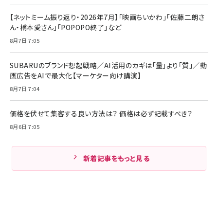
【ネットミーム振り返り・2026年7月】「映画ちいかわ」「佐藤二朗さ
ん・橋本愛さん」「POPOPO終了」など
8月7日 7:05
SUBARUのブランド想起戦略／AI活用のカギは「量」より「質」／動
画広告をAIで最大化【マーケター向け講演】
8月7日 7:04
価格を伏せて集客する良い方法は？ 価格は必ず記載すべき？
8月6日 7:05
新着記事をもっと見る