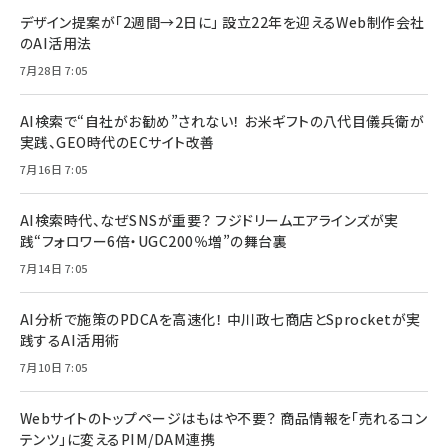
デザイン提案が「2週間→2日に」 設立22年を迎えるWeb制作会社
のAI活用法
7月28日 7:05
AI検索で“自社がお勧め”されない！ お米ギフトの八代目儀兵衛が
実践、GEO時代のECサイト改善
7月16日 7:05
AI検索時代、なぜSNSが重要？ フジドリームエアラインズが実
践“フォロワー6倍・UGC200％増”の舞台裏
7月14日 7:05
AI分析で施策のPDCAを高速化！ 中川政七商店とSprocketが実
践するAI活用術
7月10日 7:05
Webサイトのトップページはもはや不要？ 商品情報を「売れるコン
テンツ」に変えるPIM/DAM連携