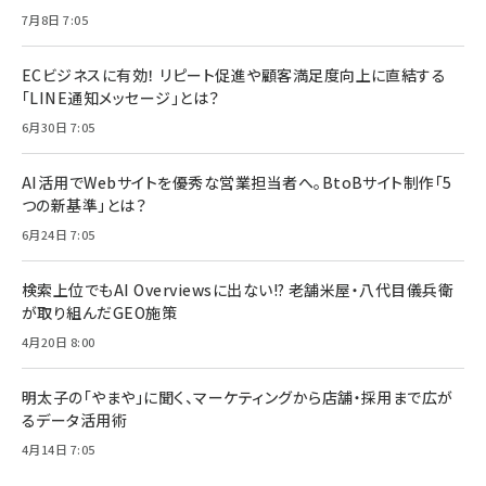
7月8日 7:05
ECビジネスに有効！ リピート促進や顧客満足度向上に直結する
「LINE通知メッセージ」とは？
6月30日 7:05
AI活用でWebサイトを優秀な営業担当者へ。BtoBサイト制作「5
つの新基準」とは？
6月24日 7:05
検索上位でもAI Overviewsに出ない!? 老舗米屋・八代目儀兵衛
が取り組んだGEO施策
4月20日 8:00
明太子の「やまや」に聞く、マーケティングから店舗・採用まで広が
るデータ活用術
4月14日 7:05