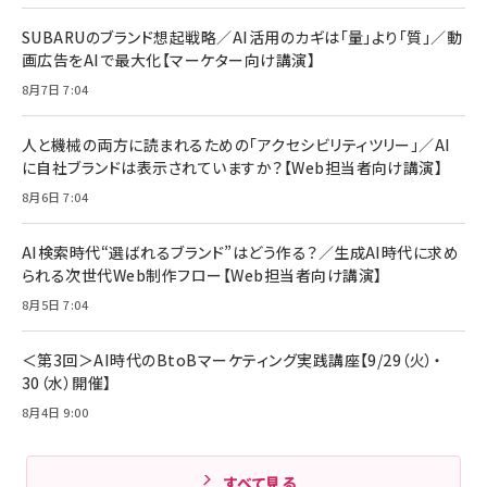
￥880
レイヤー
17 / 16 / 15 / Galaxy iPad Pro MacBook
￥1,890
Pro/Air 各種対応 (1.8m ミッドナイトブラック)
SUBARUのブランド想起戦略／AI活用のカギは「量」より「質」／動
￥6,980
画広告をAIで最大化【マーケター向け講演】
ママ投資家が育休中に１億貯めた株式投資
アサヒ飲料 モンスター エナジー 355ml×24本
￥1,870
8月7日 7:04
Anker Soundcore P31i (Bluetooth 6.1) 【完
￥4,192
全ワイヤレスイヤホン/アクティブノイズキャンセリ
ング/マルチポイント接続 / 最大50時間再生 / PSE
人と機械の両方に読まれるための「アクセシビリティツリー」／AI
組織の成果を最大化する ルールのデザイン
技術基準適合】ブラック
￥5,990
サッポロ 生ビール 黒ラベル 350ml 缶 24本 ビー
に自社ブランドは表示されていますか？【Web担当者向け講演】
￥1,980
ル ケース買い【6/30応募〆切! 黒ラベルビヤセラー
8月6日 7:04
キャンペーン】
Anker PowerLine III Flow USB-C & USB-C
ケーブル Anker絡まないケーブル 240W 結束バン
￥4,857
ド付き USB PD対応 シリコン素材採用 iPhone
AI検索時代“選ばれるブランド”はどう作る？／生成AI時代に求め
Amazonランキングをもっと見る
17 / 16 / 15 / Galaxy iPad Pro MacBook
￥1,890
られる次世代Web制作フロー【Web担当者向け講演】
Pro/Air 各種対応 (1.8m ミッドナイトブラック)
Amazonランキングをもっと見る
8月5日 7:04
Amazonランキングをもっと見る
＜第3回＞AI時代のBtoBマーケティング実践講座【9/29（火）・
30（水）開催】
8月4日 9:00
すべて見る