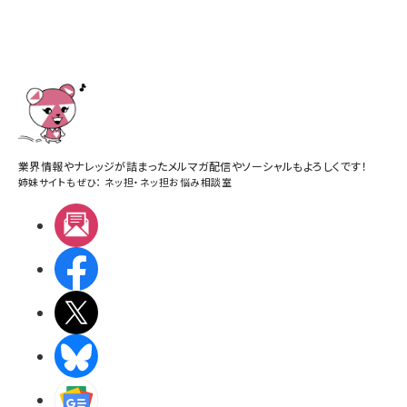
業界情報やナレッジが詰まったメルマガ配信やソーシャルもよろしくです！
姉妹サイトもぜひ：
ネッ担
・
ネッ担お悩み相談室
メルマガ
Facebook
X(エックス)
BlueSky
Googleニュース