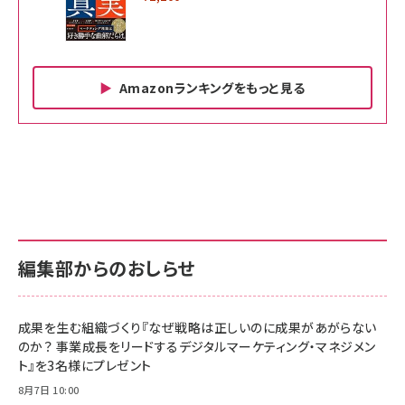
Amazonランキングをもっと見る
Amazon ビジネス・経済関連書籍 の売れ筋ランキン
Amazon 家電＆カメラ の売れ筋ランキング
Amazon パソコン・周辺機器 の売れ筋ランキング
グ
更新日時：2026/06/26 19:00
更新日時：2026/06/26 19:00
更新日時：2026/06/26 19:00
anan(アンアン)2026/07/01号 No.2501[魅せる
KIOXIA(キオクシア) 旧東芝メモリ microSD
KIOXIA(キオクシア) 旧東芝メモリ microSD
カラダ2026／宮舘涼太]
128GB UHS-I Class10 (最大読出速度
128GB UHS-I Class10 (最大読出速度
100MB/s) Nintendo Switch動作確認済 国内
100MB/s) Nintendo Switch動作確認済 国内
￥880
サポート正規品 メーカー保証5年 KLMEA128G
サポート正規品 メーカー保証5年 KLMEA128G
￥2,680
￥2,680
編集部からのおしらせ
anan(アンアン)2026/06/24号 No.2500増刊
スペシャルエディション[王道エンタメの矜持／
NIMASO ガラスフィルム iPhone 17 用 保護フィ
Amazon eギフトカード - Amazonロゴ - クラ
BTS]
ルム 強化ガラス 耐衝撃 高透過率 指紋防止 貼りや
シック
すい ガイド枠付き いPhone17 (6.3インチ) 対応
成果を生む組織づくり『なぜ戦略は正しいのに成果があがらない
￥1,100
￥5,000
2枚セット DSP25F1698
のか？ 事業成長をリードするデジタルマーケティング・マネジメン
￥1,599
ト』を3名様にプレゼント
anan(アンアン)2026/07/08号 No.2502[2026
Anker PowerLine III Flow USB-C & USB-C
年後半、あなたの恋と運命／山田涼介]
【New】Amazon Fire TV Stick HD | 手軽にスト
ケーブル Anker絡まないケーブル 240W 結束バン
8月7日 10:00
リーミングをはじめよう | ストリーミングメディアプ
ド付き USB PD対応 シリコン素材採用 iPhone