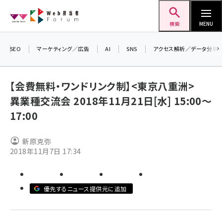
メ
Web担当者Forum
イ
検索
MENU
ン
コ
SEO
マーケティング／広告
AI
SNS
アクセス解析／データ分析
ン
＼
テ
生
【会費無料・ワンドリンク制】<東京八重洲>
ン
る
異業種交流会 2018年11月21日[水] 15:00～
ツ
2
seo (3541)
17:00
に
▼
ai (2827)
移
新原克弥
動
youtube (2449)
2018年11月7日 17:34
note (2323)
セミナー (2318)
優先するニュース提供元に追加
z世代 (1632)
meo (1282)