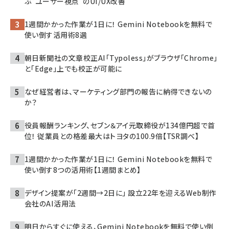
ぶ“ユーザー視点”のUI/UX改善
1週間かかった作業が1日に！ Gemini Notebookを無料で
使い倒す活用術8選
朝日新聞社の文章校正AI「Typoless」がブラウザ「Chrome」
と「Edge」上でも校正が可能に
なぜ経営者は、マーケティング部門の報告に納得できないの
か？
役員報酬ランキング、セブン＆アイ元取締役が134億円超で首
位！ 従業員との格差最大はトヨタの100.9倍【TSR調べ】
1週間かかった作業が1日に！ Gemini Notebookを無料で
使い倒す8つの活用術【1週間まとめ】
デザイン提案が「2週間→2日に」 設立22年を迎えるWeb制作
会社のAI活用法
明日からすぐに使える、Gemini Notebookを無料で使い倒