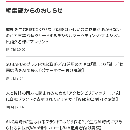
￥880
サポート正規品 メーカー保証5年 KLMEA128G
サポート正規品 メーカー保証5年 KLMEA128G
￥2,680
￥2,680
編集部からのおしらせ
anan(アンアン)2026/06/24号 No.2500増刊
スペシャルエディション[王道エンタメの矜持／
NIMASO ガラスフィルム iPhone 17 用 保護フィ
Amazon eギフトカード - Amazonロゴ - クラ
BTS]
ルム 強化ガラス 耐衝撃 高透過率 指紋防止 貼りや
シック
すい ガイド枠付き いPhone17 (6.3インチ) 対応
成果を生む組織づくり『なぜ戦略は正しいのに成果があがらない
￥1,100
￥5,000
2枚セット DSP25F1698
のか？ 事業成長をリードするデジタルマーケティング・マネジメン
￥1,599
ト』を3名様にプレゼント
anan(アンアン)2026/07/08号 No.2502[2026
Anker PowerLine III Flow USB-C & USB-C
年後半、あなたの恋と運命／山田涼介]
【New】Amazon Fire TV Stick HD | 手軽にスト
ケーブル Anker絡まないケーブル 240W 結束バン
8月7日 10:00
リーミングをはじめよう | ストリーミングメディアプ
ド付き USB PD対応 シリコン素材採用 iPhone
￥880
レイヤー
17 / 16 / 15 / Galaxy iPad Pro MacBook
￥1,890
Pro/Air 各種対応 (1.8m ミッドナイトブラック)
SUBARUのブランド想起戦略／AI活用のカギは「量」より「質」／動
￥6,980
画広告をAIで最大化【マーケター向け講演】
ママ投資家が育休中に１億貯めた株式投資
アサヒ飲料 モンスター エナジー 355ml×24本
￥1,870
8月7日 7:04
Anker Soundcore P31i (Bluetooth 6.1) 【完
￥4,192
全ワイヤレスイヤホン/アクティブノイズキャンセリ
ング/マルチポイント接続 / 最大50時間再生 / PSE
人と機械の両方に読まれるための「アクセシビリティツリー」／AI
組織の成果を最大化する ルールのデザイン
技術基準適合】ブラック
￥5,990
サッポロ 生ビール 黒ラベル 350ml 缶 24本 ビー
に自社ブランドは表示されていますか？【Web担当者向け講演】
￥1,980
ル ケース買い【6/30応募〆切! 黒ラベルビヤセラー
8月6日 7:04
キャンペーン】
Anker PowerLine III Flow USB-C & USB-C
ケーブル Anker絡まないケーブル 240W 結束バン
￥4,857
ド付き USB PD対応 シリコン素材採用 iPhone
AI検索時代“選ばれるブランド”はどう作る？／生成AI時代に求め
Amazonランキングをもっと見る
17 / 16 / 15 / Galaxy iPad Pro MacBook
￥1,890
られる次世代Web制作フロー【Web担当者向け講演】
Pro/Air 各種対応 (1.8m ミッドナイトブラック)