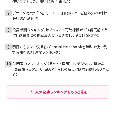
使い倒す8つの活用術【1週間まとめ】
デザイン提案が「2週間→2日に」 設立22年を迎えるWeb制作
会社のAI活用法
役員報酬ランキング、セブン＆アイ元取締役が134億円超で首
位！ 従業員との格差最大はトヨタの100.9倍【TSR調べ】
明日からすぐに使える、Gemini Notebookを無料で使い倒
す活用術8選【週間ランキング】
AI回答のフレーミング（見せ方・提示）は、デジタルの新たな
「商品棚・売り場」――ChatGPT時代の新しい購買行動【SEOまと
め】
人気記事ランキングをもっと見る