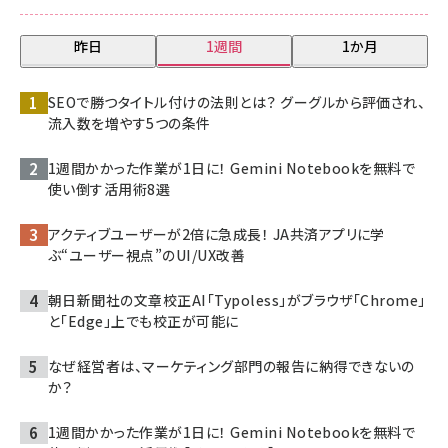
昨日
1週間
1か月
SEOで勝つタイトル付けの法則とは？ グーグルから評価され、
流入数を増やす5つの条件
1週間かかった作業が1日に！ Gemini Notebookを無料で
使い倒す活用術8選
アクティブユーザーが2倍に急成長！ JA共済アプリに学
ぶ“ユーザー視点”のUI/UX改善
朝日新聞社の文章校正AI「Typoless」がブラウザ「Chrome」
と「Edge」上でも校正が可能に
なぜ経営者は、マーケティング部門の報告に納得できないの
か？
1週間かかった作業が1日に！ Gemini Notebookを無料で