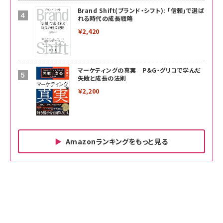
Brand Shift(ブランド・シフト): 「信頼」で選ば
れる時代の成長戦略
￥2,420
マーケティングの真実 P&G・グリコで学んだ
失敗と成長の法則
￥2,200
Amazonランキングをもっと見る
Amazon ビジネス・経済関連書籍 の売れ筋ランキン
Amazon 家電＆カメラ の売れ筋ランキング
Amazon パソコン・周辺機器 の売れ筋ランキング
グ
更新日時：2026/06/26 19:00
更新日時：2026/06/26 19:00
更新日時：2026/06/26 19:00
anan(アンアン)2026/07/01号 No.2501[魅せる
KIOXIA(キオクシア) 旧東芝メモリ microSD
KIOXIA(キオクシア) 旧東芝メモリ microSD
カラダ2026／宮舘涼太]
128GB UHS-I Class10 (最大読出速度
128GB UHS-I Class10 (最大読出速度
100MB/s) Nintendo Switch動作確認済 国内
100MB/s) Nintendo Switch動作確認済 国内