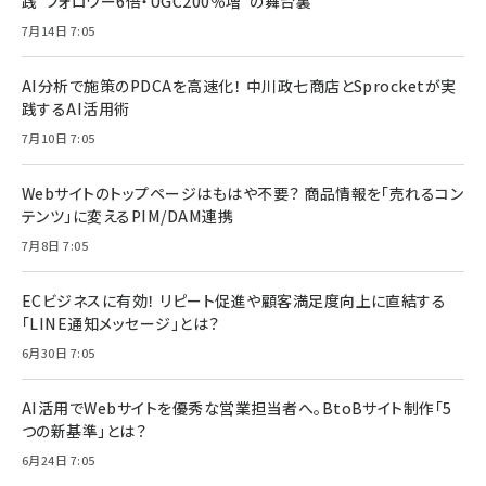
践“フォロワー6倍・UGC200％増”の舞台裏
7月14日 7:05
AI分析で施策のPDCAを高速化！ 中川政七商店とSprocketが実
践するAI活用術
7月10日 7:05
Webサイトのトップページはもはや不要？ 商品情報を「売れるコン
テンツ」に変えるPIM/DAM連携
7月8日 7:05
ECビジネスに有効！ リピート促進や顧客満足度向上に直結する
「LINE通知メッセージ」とは？
6月30日 7:05
AI活用でWebサイトを優秀な営業担当者へ。BtoBサイト制作「5
つの新基準」とは？
6月24日 7:05