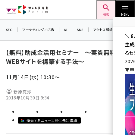
メ
Web担当者Forum
イ
検索
MENU
ン
コ
SEO
マーケティング／広告
AI
SNS
アクセス解析／データ分析
＼ 
ン
生成
テ
【無料】助成金活用セミナー ～実質無料で
るセ
ン
WEBサイトを構築する手法～
202
ツ
seo (3528)
▼申
に
11月14日(水) 10:30～
ai (2811)
移
動
youtube (2439)
新原克弥
2018年10月30日 9:34
note (2315)
セミナー (2308)
優先するニュース提供元に追加
z世代 (1623)
meo (1277)