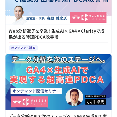
Web分析迷子を卒業！ 生成AI×GA4×Clarityで成
果が出る時短PDCA改善術
オンデマンド講座
データ分析はAIで次のステージへ。GA4×生成AIで実