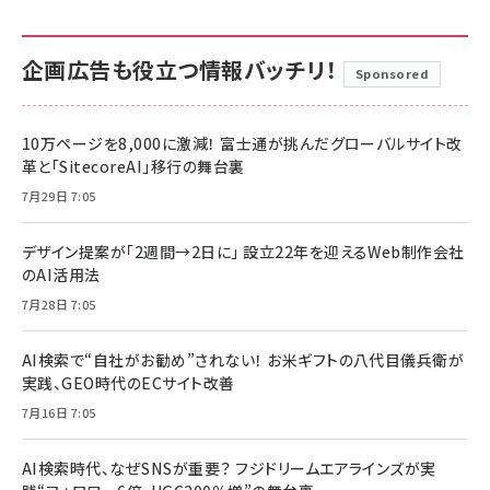
企画広告も役立つ情報バッチリ！
Sponsored
10万ページを8,000に激減！ 富士通が挑んだグローバルサイト改
革と「SitecoreAI」移行の舞台裏
7月29日 7:05
デザイン提案が「2週間→2日に」 設立22年を迎えるWeb制作会社
のAI活用法
7月28日 7:05
AI検索で“自社がお勧め”されない！ お米ギフトの八代目儀兵衛が
実践、GEO時代のECサイト改善
7月16日 7:05
AI検索時代、なぜSNSが重要？ フジドリームエアラインズが実