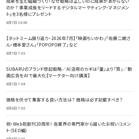
成果を生む組織づくり『なぜ戦略は正しいのに成果があがらない
のか？ 事業成長をリードするデジタルマーケティング・マネジメン
ト』を3名様にプレゼント
8月7日 10:00
【ネットミーム振り返り・2026年7月】「映画ちいかわ」「佐藤二朗さ
ん・橋本愛さん」「POPOPO終了」など
8月7日 7:05
SUBARUのブランド想起戦略／AI活用のカギは「量」より「質」／動
画広告をAIで最大化【マーケター向け講演】
8月7日 7:04
価格を伏せて集客する良い方法は？ 価格は必ず記載すべき？
8月6日 7:05
祝・Web担創刊20周年！ 各業界の専門家から届いたお祝いコメン
ト（SEO編）
8月6日 7:05