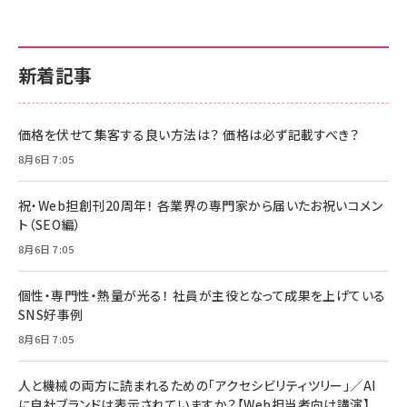
新着記事
価格を伏せて集客する良い方法は？ 価格は必ず記載すべき？
8月6日 7:05
祝・Web担創刊20周年！ 各業界の専門家から届いたお祝いコメン
ト（SEO編）
8月6日 7:05
個性・専門性・熱量が光る！ 社員が主役となって成果を上げている
SNS好事例
8月6日 7:05
人と機械の両方に読まれるための「アクセシビリティツリー」／AI
に自社ブランドは表示されていますか？【Web担当者向け講演】