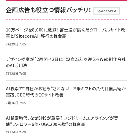
企画広告も役立つ情報バッチリ！
Sponsored
10万ページを8,000に激減！ 富士通が挑んだグローバルサイト改
革と「SitecoreAI」移行の舞台裏
7月29日 7:05
デザイン提案が「2週間→2日に」 設立22年を迎えるWeb制作会社
のAI活用法
7月28日 7:05
AI検索で“自社がお勧め”されない！ お米ギフトの八代目儀兵衛が
実践、GEO時代のECサイト改善
7月16日 7:05
AI検索時代、なぜSNSが重要？ フジドリームエアラインズが実
践“フォロワー6倍・UGC200％増”の舞台裏
7月14日 7:05