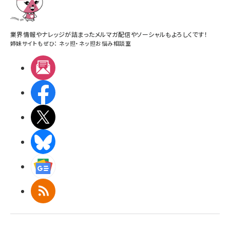
業界情報やナレッジが詰まったメルマガ配信やソーシャルもよろしくです！
姉妹サイトもぜひ：
ネッ担
・
ネッ担お悩み相談室
メルマガ
Facebook
X(エックス)
BlueSky
Googleニュース
RSS