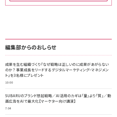
Amazon ビジネス・経済関連書籍 の売れ筋ランキン
Amazon 家電＆カメラ の売れ筋ランキング
Amazon パソコン・周辺機器 の売れ筋ランキング
グ
更新日時：2026/06/26 19:00
更新日時：2026/06/26 19:00
更新日時：2026/06/26 19:00
anan(アンアン)2026/07/01号 No.2501[魅せる
KIOXIA(キオクシア) 旧東芝メモリ microSD
KIOXIA(キオクシア) 旧東芝メモリ microSD
カラダ2026／宮舘涼太]
128GB UHS-I Class10 (最大読出速度
128GB UHS-I Class10 (最大読出速度
100MB/s) Nintendo Switch動作確認済 国内
100MB/s) Nintendo Switch動作確認済 国内
￥880
サポート正規品 メーカー保証5年 KLMEA128G
サポート正規品 メーカー保証5年 KLMEA128G
￥2,680
￥2,680
編集部からのおしらせ
anan(アンアン)2026/06/24号 No.2500増刊
スペシャルエディション[王道エンタメの矜持／
NIMASO ガラスフィルム iPhone 17 用 保護フィ
Amazon eギフトカード - Amazonロゴ - クラ
BTS]
ルム 強化ガラス 耐衝撃 高透過率 指紋防止 貼りや
シック
すい ガイド枠付き いPhone17 (6.3インチ) 対応
成果を生む組織づくり『なぜ戦略は正しいのに成果があがらない
￥1,100
￥5,000
2枚セット DSP25F1698
のか？ 事業成長をリードするデジタルマーケティング・マネジメン
￥1,599
ト』を3名様にプレゼント
anan(アンアン)2026/07/08号 No.2502[2026
Anker PowerLine III Flow USB-C & USB-C
年後半、あなたの恋と運命／山田涼介]
【New】Amazon Fire TV Stick HD | 手軽にスト
ケーブル Anker絡まないケーブル 240W 結束バン
10:00
リーミングをはじめよう | ストリーミングメディアプ
ド付き USB PD対応 シリコン素材採用 iPhone
￥880
レイヤー
17 / 16 / 15 / Galaxy iPad Pro MacBook
￥1,890
Pro/Air 各種対応 (1.8m ミッドナイトブラック)
SUBARUのブランド想起戦略／AI活用のカギは「量」より「質」／動
￥6,980
画広告をAIで最大化【マーケター向け講演】
ママ投資家が育休中に１億貯めた株式投資
アサヒ飲料 モンスター エナジー 355ml×24本
￥1,870
7:04
Anker Soundcore P31i (Bluetooth 6.1) 【完
￥4,192
全ワイヤレスイヤホン/アクティブノイズキャンセリ