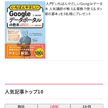
無料BIツール入門『いちばんやさしいGoogleデータ
ポータルの教本 人気講師が教える業務で使えるダッ
シュボード構築の基本』を3名様にプレゼント
7月31日 10:00
人気記事トップ10
昨日
1週間
1か月