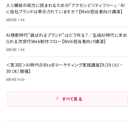
ング/マルチポイント接続 / 最大50時間再生 / PSE
人と機械の両方に読まれるための「アクセシビリティツリー」／AI
組織の成果を最大化する ルールのデザイン
技術基準適合】ブラック
￥5,990
サッポロ 生ビール 黒ラベル 350ml 缶 24本 ビー
に自社ブランドは表示されていますか？【Web担当者向け講演】
￥1,980
ル ケース買い【6/30応募〆切! 黒ラベルビヤセラー
8月6日 7:04
キャンペーン】
Anker PowerLine III Flow USB-C & USB-C
ケーブル Anker絡まないケーブル 240W 結束バン
￥4,857
ド付き USB PD対応 シリコン素材採用 iPhone
AI検索時代“選ばれるブランド”はどう作る？／生成AI時代に求め
Amazonランキングをもっと見る
17 / 16 / 15 / Galaxy iPad Pro MacBook
￥1,890
られる次世代Web制作フロー【Web担当者向け講演】
Pro/Air 各種対応 (1.8m ミッドナイトブラック)
Amazonランキングをもっと見る
8月5日 7:04
Amazonランキングをもっと見る
＜第3回＞AI時代のBtoBマーケティング実践講座【9/29（火）・
30（水）開催】
8月4日 9:00
すべて見る