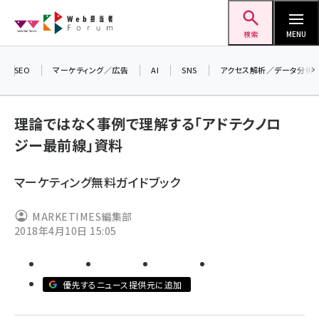
メ
Web担当者Forum
イ
検索
MENU
ン
コ
SEO
マーケティング／広告
AI
SNS
アクセス解析／データ分析
ン
テ
理論ではなく事例で理解する「アドテクノロ
ン
ジー最前線」資料
ツ
seo (3523)
に
マーケティング無料ガイドブック
ai (2804)
移
動
youtube (2429)
MARKETIMES編集部
2018年4月10日 15:05
note (2312)
セミナー (2303)
優先するニュース提供元に追加
z世代 (1622)
meo (1275)