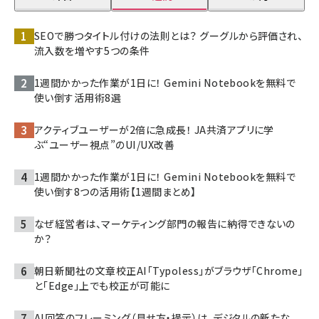
SEOで勝つタイトル付けの法則とは？ グーグルから評価され、
流入数を増やす5つの条件
1週間かかった作業が1日に！ Gemini Notebookを無料で
使い倒す活用術8選
アクティブユーザーが2倍に急成長！ JA共済アプリに学
ぶ“ユーザー視点”のUI/UX改善
1週間かかった作業が1日に！ Gemini Notebookを無料で
使い倒す8つの活用術【1週間まとめ】
なぜ経営者は、マーケティング部門の報告に納得できないの
か？
朝日新聞社の文章校正AI「Typoless」がブラウザ「Chrome」
と「Edge」上でも校正が可能に
AI回答のフレーミング（見せ方・提示）は、デジタルの新たな