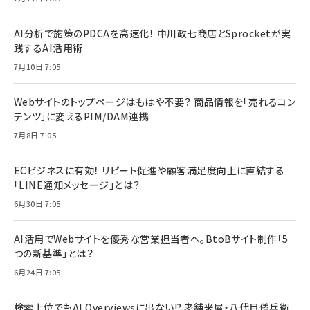
AI分析で施策のPDCAを高速化！ 中川政七商店とSprocketが実
践するAI活用術
7月10日 7:05
Webサイトのトップページはもはや不要？ 商品情報を「売れるコン
テンツ」に変えるPIM/DAM連携
7月8日 7:05
ECビジネスに有効！ リピート促進や顧客満足度向上に直結する
「LINE通知メッセージ」とは？
6月30日 7:05
AI活用でWebサイトを優秀な営業担当者へ。BtoBサイト制作「5
つの新基準」とは？
6月24日 7:05
検索上位でもAI Overviewsに出ない!? 老舗米屋・八代目儀兵衛