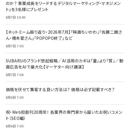
のか？ 事業成長をリードするデジタルマーケティング・マネジメン
ト』を3名様にプレゼント
8月7日 10:00
【ネットミーム振り返り・2026年7月】「映画ちいかわ」「佐藤二朗さ
ん・橋本愛さん」「POPOPO終了」など
8月7日 7:05
SUBARUのブランド想起戦略／AI活用のカギは「量」より「質」／動
画広告をAIで最大化【マーケター向け講演】
8月7日 7:04
価格を伏せて集客する良い方法は？ 価格は必ず記載すべき？
8月6日 7:05
祝・Web担創刊20周年！ 各業界の専門家から届いたお祝いコメン
ト（SEO編）
8月6日 7:05