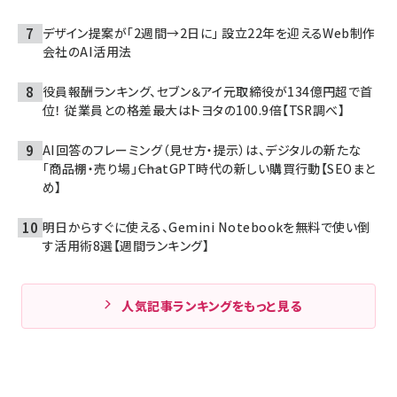
デザイン提案が「2週間→2日に」 設立22年を迎えるWeb制作
会社のAI活用法
役員報酬ランキング、セブン＆アイ元取締役が134億円超で首
位！ 従業員との格差最大はトヨタの100.9倍【TSR調べ】
AI回答のフレーミング（見せ方・提示）は、デジタルの新たな
「商品棚・売り場」――ChatGPT時代の新しい購買行動【SEOまと
め】
明日からすぐに使える、Gemini Notebookを無料で使い倒
す活用術8選【週間ランキング】
人気記事ランキングをもっと見る