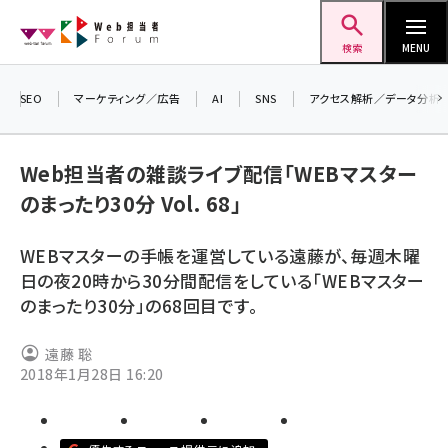
メ
Web担当者Forum
イ
検索
MENU
ン
コ
SEO
マーケティング／広告
AI
SNS
アクセス解析／データ分析
ン
テ
Web担当者の雑談ライブ配信「WEBマスター
ン
のまったり30分 Vol. 68」
ツ
seo (3532)
に
WEBマスターの手帳を運営している遠藤が、毎週木曜
ai (2814)
移
日の夜20時から30分間配信をしている「WEBマスター
動
youtube (2441)
のまったり30分」の68回目です。
note (2317)
遠藤 聡
セミナー (2310)
2018年1月28日 16:20
z世代 (1623)
meo (1277)