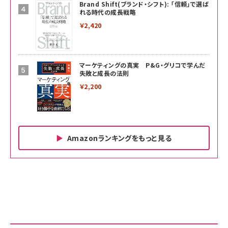
Brand Shift(ブランド・シフト): 「信頼」で選ば
れる時代の成長戦略
￥2,420
マーケティングの真実 P&G・グリコで学んだ
失敗と成長の法則
￥2,200
Amazonランキングをもっと見る
Amazon ビジネス・経済関連書籍 の売れ筋ランキン
Amazon 家電＆カメラ の売れ筋ランキング
Amazon パソコン・周辺機器 の売れ筋ランキング
グ
更新日時：2026/06/26 19:00
更新日時：2026/06/26 19:00
更新日時：2026/06/26 19:00
anan(アンアン)2026/07/01号 No.2501[魅せる
KIOXIA(キオクシア) 旧東芝メモリ microSD
KIOXIA(キオクシア) 旧東芝メモリ microSD
カラダ2026／宮舘涼太]
128GB UHS-I Class10 (最大読出速度
128GB UHS-I Class10 (最大読出速度
100MB/s) Nintendo Switch動作確認済 国内
100MB/s) Nintendo Switch動作確認済 国内
￥880
サポート正規品 メーカー保証5年 KLMEA128G
サポート正規品 メーカー保証5年 KLMEA128G