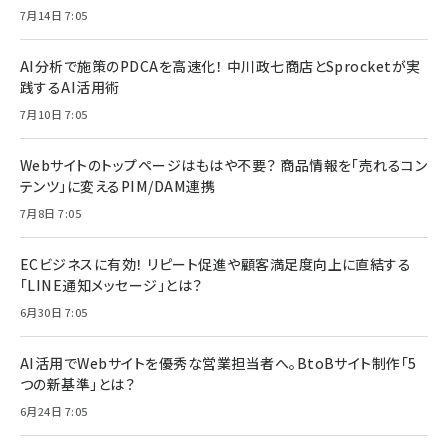
7月14日 7:05
AI分析で施策のPDCAを高速化！ 中川政七商店とSprocketが実
践するAI活用術
7月10日 7:05
Webサイトのトップページはもはや不要？ 商品情報を「売れるコン
テンツ」に変えるPIM/DAM連携
7月8日 7:05
ECビジネスに有効！ リピート促進や顧客満足度向上に直結する
「LINE通知メッセージ」とは？
6月30日 7:05
AI活用でWebサイトを優秀な営業担当者へ。BtoBサイト制作「5
つの新基準」とは？
6月24日 7:05