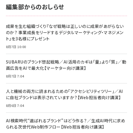
￥2,680
￥2,680
編集部からのおしらせ
anan(アンアン)2026/06/24号 No.2500増刊
スペシャルエディション[王道エンタメの矜持／
NIMASO ガラスフィルム iPhone 17 用 保護フィ
Amazon eギフトカード - Amazonロゴ - クラ
BTS]
ルム 強化ガラス 耐衝撃 高透過率 指紋防止 貼りや
シック
すい ガイド枠付き いPhone17 (6.3インチ) 対応
成果を生む組織づくり『なぜ戦略は正しいのに成果があがらない
￥1,100
￥5,000
2枚セット DSP25F1698
のか？ 事業成長をリードするデジタルマーケティング・マネジメン
￥1,599
ト』を3名様にプレゼント
anan(アンアン)2026/07/08号 No.2502[2026
Anker PowerLine III Flow USB-C & USB-C
年後半、あなたの恋と運命／山田涼介]
【New】Amazon Fire TV Stick HD | 手軽にスト
ケーブル Anker絡まないケーブル 240W 結束バン
8月7日 10:00
リーミングをはじめよう | ストリーミングメディアプ
ド付き USB PD対応 シリコン素材採用 iPhone
￥880
レイヤー
17 / 16 / 15 / Galaxy iPad Pro MacBook
￥1,890
Pro/Air 各種対応 (1.8m ミッドナイトブラック)
SUBARUのブランド想起戦略／AI活用のカギは「量」より「質」／動
￥6,980
画広告をAIで最大化【マーケター向け講演】
ママ投資家が育休中に１億貯めた株式投資
アサヒ飲料 モンスター エナジー 355ml×24本
￥1,870
8月7日 7:04
Anker Soundcore P31i (Bluetooth 6.1) 【完
￥4,192
全ワイヤレスイヤホン/アクティブノイズキャンセリ
ング/マルチポイント接続 / 最大50時間再生 / PSE
人と機械の両方に読まれるための「アクセシビリティツリー」／AI
組織の成果を最大化する ルールのデザイン
技術基準適合】ブラック
￥5,990
サッポロ 生ビール 黒ラベル 350ml 缶 24本 ビー
に自社ブランドは表示されていますか？【Web担当者向け講演】
￥1,980
ル ケース買い【6/30応募〆切! 黒ラベルビヤセラー
8月6日 7:04
キャンペーン】
Anker PowerLine III Flow USB-C & USB-C
ケーブル Anker絡まないケーブル 240W 結束バン
￥4,857
ド付き USB PD対応 シリコン素材採用 iPhone
AI検索時代“選ばれるブランド”はどう作る？／生成AI時代に求め
Amazonランキングをもっと見る
17 / 16 / 15 / Galaxy iPad Pro MacBook
￥1,890
られる次世代Web制作フロー【Web担当者向け講演】
Pro/Air 各種対応 (1.8m ミッドナイトブラック)