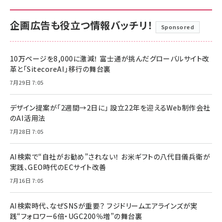
企画広告も役立つ情報バッチリ！
Sponsored
10万ページを8,000に激減！ 富士通が挑んだグローバルサイト改
革と「SitecoreAI」移行の舞台裏
7月29日 7:05
デザイン提案が「2週間→2日に」 設立22年を迎えるWeb制作会社
のAI活用法
7月28日 7:05
AI検索で“自社がお勧め”されない！ お米ギフトの八代目儀兵衛が
実践、GEO時代のECサイト改善
7月16日 7:05
AI検索時代、なぜSNSが重要？ フジドリームエアラインズが実
践“フォロワー6倍・UGC200％増”の舞台裏