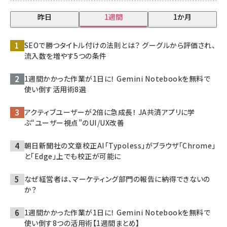
昨日
1週間
1か月
SEOで勝つタイトル付けの法則とは？ グーグルから評価され、
流入数を増やす5つの条件
1週間かかった作業が1日に！ Gemini Notebookを無料で
使い倒す活用術8選
アクティブユーザーが2倍に急成長！ JA共済アプリに学
ぶ“ユーザー視点”のUI/UX改善
朝日新聞社の文章校正AI「Typoless」がブラウザ「Chrome」
と「Edge」上でも校正が可能に
なぜ経営者は、マーケティング部門の報告に納得できないの
か？
1週間かかった作業が1日に！ Gemini Notebookを無料で
使い倒す8つの活用術【1週間まとめ】