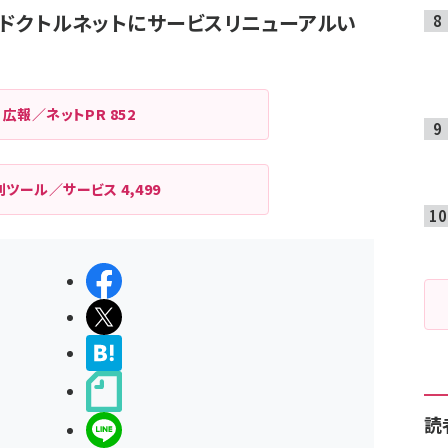
ドクトルネット
にサービスリニューアルい
広報／ネットPR
852
利ツール／サービス
4,499
シェアする
ポストする
>ブクマする
noteで書く
読
LINEで送る