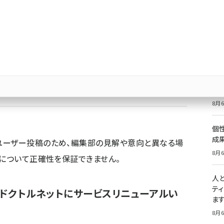
予約カレンダーサービスを開始しました。診療予約シ
価
記
8月6
祝
Bluesky
優先するニュース提供元に追加
いた
8月6
個
成
ユーザー投稿のため、編集部の見解や意向と異なる場
8月6
容について正確性を保証できません。
人
テ
ドクトルネット
にサービスリニューアルい
ま
8月6