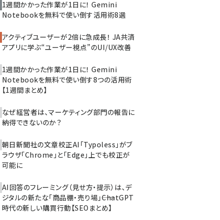
1週間かかった作業が1日に！ Gemini
Notebookを無料で使い倒す活用術8選
アクティブユーザーが2倍に急成長！ JA共済
アプリに学ぶ“ユーザー視点”のUI/UX改善
1週間かかった作業が1日に！ Gemini
Notebookを無料で使い倒す8つの活用術
【1週間まとめ】
なぜ経営者は、マーケティング部門の報告に
納得できないのか？
朝日新聞社の文章校正AI「Typoless」がブ
ラウザ「Chrome」と「Edge」上でも校正が
可能に
AI回答のフレーミング（見せ方・提示）は、デ
ジタルの新たな「商品棚・売り場」――ChatGPT
時代の新しい購買行動【SEOまとめ】