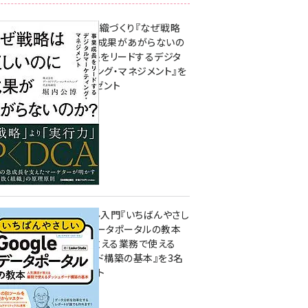
成果を生む組織づくり『なぜ戦略
は正しいのに成果があがらないの
か？ 事業成長をリードするデジタ
ルマーケティング・マネジメント』を
3名様にプレゼント
8月7日 10:00
無料BIツール入門『いちばんやさし
いGoogleデータポータルの教本
人気講師が教える業務で使える
ダッシュボード構築の基本』を3名
様にプレゼント
7月31日 10:00