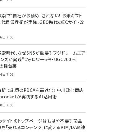
I検索で“自社がお勧め”されない！ お米ギフト
八代目儀兵衛が実践、GEO時代のECサイト改
6日 7:05
検索時代、なぜSNSが重要？ フジドリームエア
ンズが実践“フォロワー6倍・UGC200％
”の舞台裏
4日 7:05
I分析で施策のPDCAを高速化！ 中川政七商店
procketが実践するAI活用術
0日 7:05
ebサイトのトップページはもはや不要？ 商品
を「売れるコンテンツ」に変えるPIM/DAM連