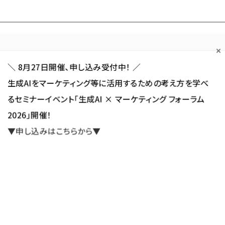
Forum
Web担
Web担ビギナー
Web担メルマガ
連載・特集
＼ 8月27日開催、申し込み受付中！ ／
生成AIをマーケティング等に活用するための考え方を学べ
カテゴリ／種別
セミナー／イベント
から探す
から探す
るセミナーイベント「生成AI × マーケティング フォーラム
2026」開催！
SNS
アクセス解析／データ分析
サイト制作／デザイン
CMS
▼申し込みはこちらから▼
ビス ご予約カレンダー開始-診療予約システム『街のお医者さん』
約カレンダー開始-診療予約シス
新