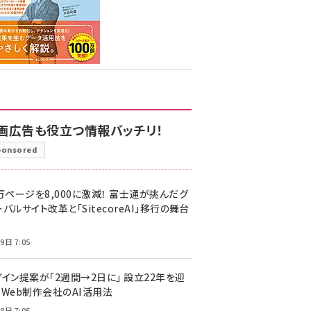
画広告も役立つ情報バッチリ！
ponsored
万ページを8,000に激減！ 富士通が挑んだグ
バルサイト改革と「SitecoreAI」移行の舞台
9日 7:05
ザイン提案が「2週間→2日に」 設立22年を迎
るWeb制作会社のAI活用法
8日 7:05