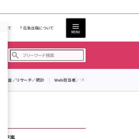
について
広告出稿について
MENU
調査／リサーチ／統計
Web担当者／仕事
法律／標準規格
seo (3526)
ai (2807)
youtube (2434)
note (2312)
セミナー (2307)
着記事