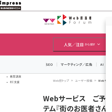
メ
イ
Web担当者
Web担当者
ン
EC担当者
コ
製品導入
ン
企業IT
ソフト開発
テ
人気／注目
から探す
IoT・AI
ン
DCクラウド
研究・調査
ツ
SEO
マーケティング／広告
AI
エネルギー
に
ドローン
移
教育講座
Web担トップ
ユーザー投稿
Webサー
EC支援
動
パ
Webサービス ご予
ン
テム『街のお医者さん』
く