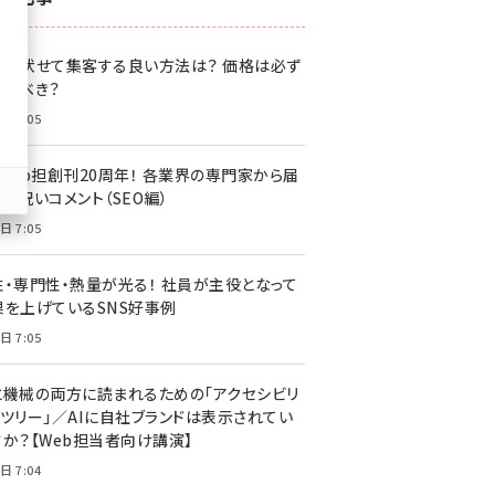
z世代 (1622)
格を伏せて集客する良い方法は？ 価格は必ず
meo (1275)
載すべき？
llmo (1163)
日 7:05
・Web担創刊20周年！ 各業界の専門家から届
お祝いコメント（SEO編）
日 7:05
性・専門性・熱量が光る！ 社員が主役となって
果を上げているSNS好事例
日 7:05
と機械の両方に読まれるための「アクセシビリ
ィツリー」／AIに自社ブランドは表示されてい
すか？【Web担当者向け講演】
日 7:04