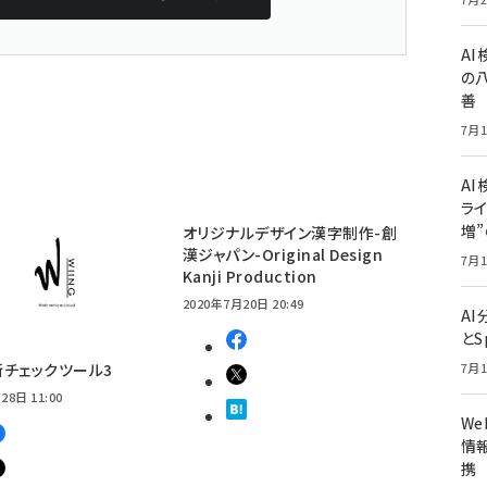
A
の
善
7月1
AI
ライ
増
オリジナルデザイン漢字制作-創
漢ジャパン-Original Design
7月1
Kanji Production
2020年7月20日 20:49
A
とS
チェックツール3
7月1
28日 11:00
W
情報
携