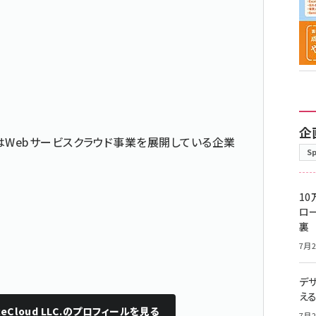
企
はWebサービスクラウド事業を展開している企業
S
10
ロー
裏
7月2
デ
え
eCloud LLC.
のプロフィールを見る
7月2