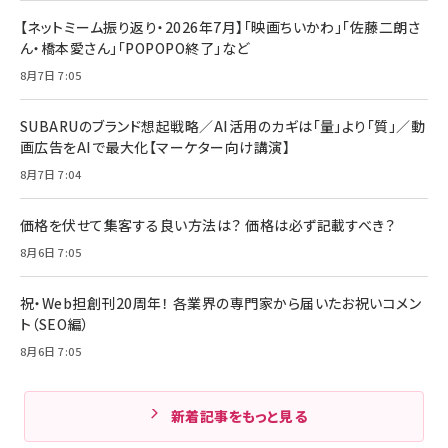
【ネットミーム振り返り・2026年7月】「映画ちいかわ」「佐藤二朗さ
ん・橋本愛さん」「POPOPO終了」など
8月7日 7:05
SUBARUのブランド想起戦略／AI活用のカギは「量」より「質」／動
画広告をAIで最大化【マーケター向け講演】
8月7日 7:04
価格を伏せて集客する良い方法は？ 価格は必ず記載すべき？
8月6日 7:05
祝・Web担創刊20周年！ 各業界の専門家から届いたお祝いコメン
ト（SEO編）
8月6日 7:05
新着記事をもっと見る