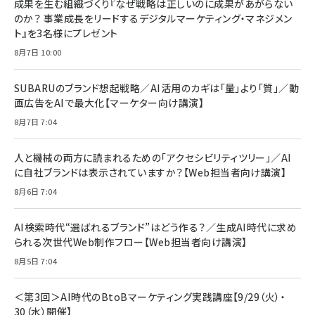
すい ガイド枠付き いPhone17 (6.3インチ) 対応
成果を生む組織づくり『なぜ戦略は正しいのに成果があがらない
￥1,100
￥5,000
2枚セット DSP25F1698
のか？ 事業成長をリードするデジタルマーケティング・マネジメン
￥1,599
ト』を3名様にプレゼント
anan(アンアン)2026/07/08号 No.2502[2026
Anker PowerLine III Flow USB-C & USB-C
年後半、あなたの恋と運命／山田涼介]
【New】Amazon Fire TV Stick HD | 手軽にスト
ケーブル Anker絡まないケーブル 240W 結束バン
8月7日 10:00
リーミングをはじめよう | ストリーミングメディアプ
ド付き USB PD対応 シリコン素材採用 iPhone
￥880
レイヤー
17 / 16 / 15 / Galaxy iPad Pro MacBook
￥1,890
Pro/Air 各種対応 (1.8m ミッドナイトブラック)
SUBARUのブランド想起戦略／AI活用のカギは「量」より「質」／動
￥6,980
画広告をAIで最大化【マーケター向け講演】
ママ投資家が育休中に１億貯めた株式投資
アサヒ飲料 モンスター エナジー 355ml×24本
￥1,870
8月7日 7:04
Anker Soundcore P31i (Bluetooth 6.1) 【完
￥4,192
全ワイヤレスイヤホン/アクティブノイズキャンセリ
ング/マルチポイント接続 / 最大50時間再生 / PSE
人と機械の両方に読まれるための「アクセシビリティツリー」／AI
組織の成果を最大化する ルールのデザイン
技術基準適合】ブラック
￥5,990
サッポロ 生ビール 黒ラベル 350ml 缶 24本 ビー
に自社ブランドは表示されていますか？【Web担当者向け講演】
￥1,980
ル ケース買い【6/30応募〆切! 黒ラベルビヤセラー
8月6日 7:04
キャンペーン】
Anker PowerLine III Flow USB-C & USB-C
ケーブル Anker絡まないケーブル 240W 結束バン
￥4,857
ド付き USB PD対応 シリコン素材採用 iPhone
AI検索時代“選ばれるブランド”はどう作る？／生成AI時代に求め
Amazonランキングをもっと見る
17 / 16 / 15 / Galaxy iPad Pro MacBook
￥1,890
られる次世代Web制作フロー【Web担当者向け講演】
Pro/Air 各種対応 (1.8m ミッドナイトブラック)
Amazonランキングをもっと見る
8月5日 7:04
Amazonランキングをもっと見る
＜第3回＞AI時代のBtoBマーケティング実践講座【9/29（火）・
30（水）開催】