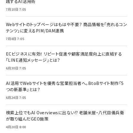
践するAI活用術
7月10日 7:05
Webサイトのトップページはもはや不要？ 商品情報を「売れるコン
テンツ」に変えるPIM/DAM連携
7月8日 7:05
ECビジネスに有効！ リピート促進や顧客満足度向上に直結する
「LINE通知メッセージ」とは？
6月30日 7:05
AI活用でWebサイトを優秀な営業担当者へ。BtoBサイト制作「5
つの新基準」とは？
6月24日 7:05
検索上位でもAI Overviewsに出ない!? 老舗米屋・八代目儀兵衛
が取り組んだGEO施策
4月20日 8:00