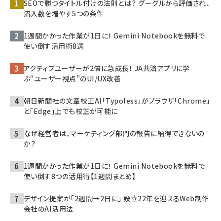
SEOで勝つタイトル付けの法則とは？ グーグルから評価され、
流入数を増やす5つの条件
1週間かかった作業が1日に！ Gemini Notebookを無料で
使い倒す活用術8選
アクティブユーザーが2倍に急成長！ JA共済アプリに学
ぶ“ユーザー視点”のUI/UX改善
朝日新聞社の文章校正AI「Typoless」がブラウザ「Chrome」
と「Edge」上でも校正が可能に
なぜ経営者は、マーケティング部門の報告に納得できないの
か？
1週間かかった作業が1日に！ Gemini Notebookを無料で
使い倒す8つの活用術【1週間まとめ】
デザイン提案が「2週間→2日に」 設立22年を迎えるWeb制作
会社のAI活用法