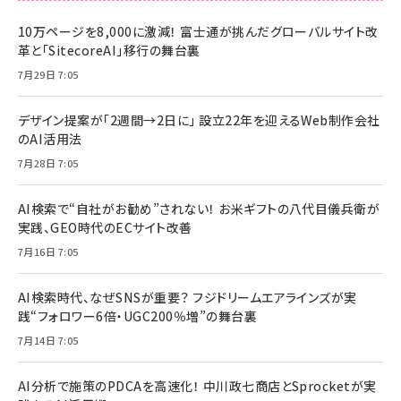
10万ページを8,000に激減！ 富士通が挑んだグローバルサイト改
革と「SitecoreAI」移行の舞台裏
7月29日 7:05
デザイン提案が「2週間→2日に」 設立22年を迎えるWeb制作会社
のAI活用法
7月28日 7:05
AI検索で“自社がお勧め”されない！ お米ギフトの八代目儀兵衛が
実践、GEO時代のECサイト改善
7月16日 7:05
AI検索時代、なぜSNSが重要？ フジドリームエアラインズが実
践“フォロワー6倍・UGC200％増”の舞台裏
7月14日 7:05
AI分析で施策のPDCAを高速化！ 中川政七商店とSprocketが実