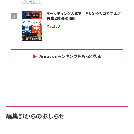
マーケティングの真実 P&G・グリコで学んだ
失敗と成長の法則
￥2,200
Amazonランキングをもっと見る
Amazon ビジネス・経済関連書籍 の売れ筋ランキン
Amazon 家電＆カメラ の売れ筋ランキング
Amazon パソコン・周辺機器 の売れ筋ランキング
グ
更新日時：2026/06/26 19:00
更新日時：2026/06/26 19:00
更新日時：2026/06/26 19:00
anan(アンアン)2026/07/01号 No.2501[魅せる
KIOXIA(キオクシア) 旧東芝メモリ microSD
KIOXIA(キオクシア) 旧東芝メモリ microSD
カラダ2026／宮舘涼太]
128GB UHS-I Class10 (最大読出速度
128GB UHS-I Class10 (最大読出速度
100MB/s) Nintendo Switch動作確認済 国内
100MB/s) Nintendo Switch動作確認済 国内
￥880
サポート正規品 メーカー保証5年 KLMEA128G
サポート正規品 メーカー保証5年 KLMEA128G
￥2,680
￥2,680
編集部からのおしらせ
anan(アンアン)2026/06/24号 No.2500増刊
スペシャルエディション[王道エンタメの矜持／
NIMASO ガラスフィルム iPhone 17 用 保護フィ
Amazon eギフトカード - Amazonロゴ - クラ
BTS]
ルム 強化ガラス 耐衝撃 高透過率 指紋防止 貼りや
シック