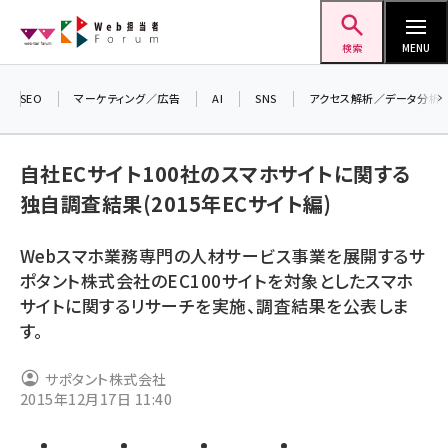
メ
Web担当者Forum
イ
検索
MENU
ン
コ
SEO
マーケティング／広告
AI
SNS
アクセス解析／データ分析
ン
テ
自社ECサイト100社のスマホサイトに関する
ン
独自調査結果(2015年ECサイト編)
ツ
seo (3528)
に
Webスマホ業務専門の人材サービス事業を展開するサ
ai (2811)
移
ポタント株式会社のEC100サイトを対象としたスマホ
動
youtube (2439)
サイトに関するリサーチを実施、調査結果を公表しま
す。
note (2315)
セミナー (2308)
サポタント株式会社
2015年12月17日 11:40
z世代 (1623)
meo (1277)