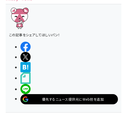
この記事をシェアしてほしいパン！
シェアする
ポストする
>ブクマする
noteで書く
LINEで送る
優先するニュース提供元にWeb担を追加