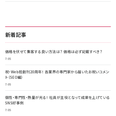
新着記事
価格を伏せて集客する良い方法は？ 価格は必ず記載すべき？
7:05
祝・Web担創刊20周年！ 各業界の専門家から届いたお祝いコメン
ト（SEO編）
7:05
個性・専門性・熱量が光る！ 社員が主役となって成果を上げている
SNS好事例
7:05