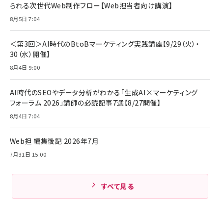
￥880
￥1,890
MacBook Pro/Air 各種対応 (1.8m ミッドナ
られる次世代Web制作フロー【Web担当者向け講演】
￥6,980
イトブラック)
8月5日 7:04
ママ投資家が育休中に１億貯めた株式投資
アサヒ飲料 モンスター エナジー 355ml×24
Anker Soundcore P31i (Bluetooth 6.1)
本
￥1,870
【完全ワイヤレスイヤホン/アクティブノイズキャ
＜第3回＞AI時代のBtoBマーケティング実践講座【9/29（火）・
￥4,192
ンセリング/マルチポイント接続 / 最大50時間
30（水）開催】
再生 / PSE技術基準適合】ブラック
￥5,990
組織の成果を最大化する ルールのデザイン
サッポロ 生ビール 黒ラベル 350ml 缶 24本
8月4日 9:00
ビール ケース買い【6/30応募〆切! 黒ラベルビ
￥1,980
Anker PowerLine III Flow USB-C & USB-
ヤセラーキャンペーン】
C ケーブル Anker絡まないケーブル 240W 結
AI時代のSEOやデータ分析がわかる「生成AI×マーケティング
￥4,857
束バンド付き USB PD対応 シリコン素材採用
フォーラム 2026」講師の必読記事7選【8/27開催】
iPhone 17 / 16 / 15 / Galaxy iPad Pro
￥1,890
Amazonランキングをもっと見る
MacBook Pro/Air 各種対応 (1.8m ミッドナ
8月4日 7:04
イトブラック)
Amazonランキングをもっと見る
Web担 編集後記 2026年7月
Amazonランキングをもっと見る
7月31日 15:00
すべて見る