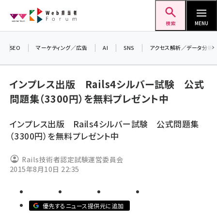
メ
Web担当者Forum
イ
検索
MENU
ン
コ
SEO
マーケティング／広告
AI
SNS
アクセス解析／データ分析
＼ 
ン
7月
テ
インプレス出版 Rails4シルバー試験 公式
差
ン
問題集（3300円）を無料プレゼント中
▼
ツ
seo (3519)
に
インプレス出版 Rails4シルバー試験 公式問題集
ai (2801)
移
（3300円）を無料プレゼント中
動
youtube (2425)
Rails技術者認定試験運営委員会
note (2310)
2015年8月10日 22:35
セミナー (2301)
z世代 (1620)
優先するニュース提供元に追加
meo (1274)