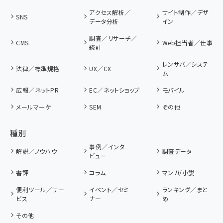
アクセス解析／
サイト制作／デザ
SNS
データ分析
イン
調査／リサーチ／
CMS
Web担当者／仕事
統計
レンサバ／システ
法律／標準規格
UX／CX
ム
広報／ネットPR
EC／ネットショップ
モバイル
メールマーケ
SEM
その他
種別
事例／インタ
解説／ノウハウ
調査データ
ビュー
書評
コラム
マンガ/小説
便利ツール／サー
イベント／セミ
ランキング／まと
ビス
ナー
め
その他