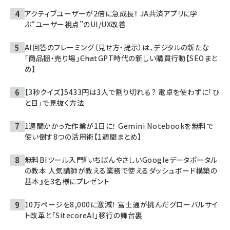
アクティブユーザーが2倍に急成長！ JA共済アプリに学
ぶ“ユーザー視点”のUI/UX改善
AI回答のフレーミング（見せ方・提示）は、デジタルの新たな
「商品棚・売り場」――ChatGPT時代の新しい購買行動【SEOまと
め】
【3秒クイズ】5433円は3人で割り切れる？ 電卓を使わずに「ひ
と目」で見抜く方法
1週間かかった作業が1日に！ Gemini Notebookを無料で
使い倒す8つの活用術【1週間まとめ】
無料BIツール入門『いちばんやさしいGoogleデータポータル
の教本 人気講師が教える業務で使えるダッシュボード構築の
基本』を3名様にプレゼント
10万ページを8,000に激減！ 富士通が挑んだグローバルサイ
ト改革と「SitecoreAI」移行の舞台裏