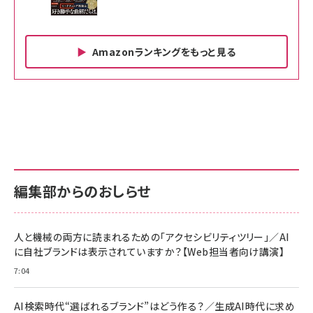
Amazonランキングをもっと見る
Amazon ビジネス・経済関連書籍 の売れ筋ランキン
Amazon 家電＆カメラ の売れ筋ランキング
Amazon パソコン・周辺機器 の売れ筋ランキング
グ
更新日時：2026/06/26 19:00
更新日時：2026/06/26 19:00
更新日時：2026/06/26 19:00
anan(アンアン)2026/07/01号 No.2501[魅
KIOXIA(キオクシア) 旧東芝メモリ microSD
KIOXIA(キオクシア) 旧東芝メモリ microSD
せるカラダ2026／宮舘涼太]
128GB UHS-I Class10 (最大読出速度
128GB UHS-I Class10 (最大読出速度
100MB/s) Nintendo Switch動作確認済 国
100MB/s) Nintendo Switch動作確認済 国
￥880
内サポート正規品 メーカー保証5年
内サポート正規品 メーカー保証5年
￥2,680
￥2,680
KLMEA128G
KLMEA128G
編集部からのおしらせ
anan(アンアン)2026/06/24号 No.2500増
刊 スペシャルエディション[王道エンタメの矜
NIMASO ガラスフィルム iPhone 17 用 保護
Amazon eギフトカード - Amazonロゴ - ク
持／BTS]
フィルム 強化ガラス 耐衝撃 高透過率 指紋防
ラシック
止 貼りやすい ガイド枠付き いPhone17 (6.3
人と機械の両方に読まれるための「アクセシビリティツリー」／AI
￥1,100
￥5,000
インチ) 対応 2枚セット DSP25F1698
に自社ブランドは表示されていますか？【Web担当者向け講演】
￥1,599
7:04
anan(アンアン)2026/07/08号
Anker PowerLine III Flow USB-C & USB-
No.2502[2026年後半、あなたの恋と運命／山
【New】Amazon Fire TV Stick HD | 手軽に
C ケーブル Anker絡まないケーブル 240W 結
田涼介]
ストリーミングをはじめよう | ストリーミングメ
束バンド付き USB PD対応 シリコン素材採用
AI検索時代“選ばれるブランド”はどう作る？／生成AI時代に求め
ディアプレイヤー
iPhone 17 / 16 / 15 / Galaxy iPad Pro