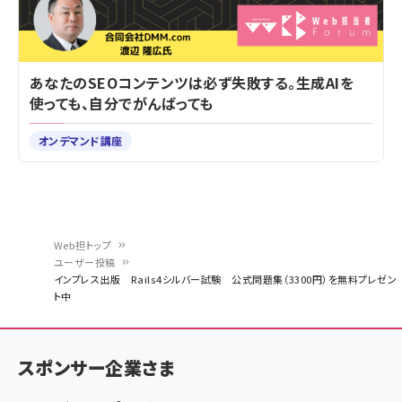
あなたのSEOコンテンツは必ず失敗する。生成AIを
使っても、自分でがんばっても
オンデマンド講座
Web担トップ
ユーザー投稿
パ
インプレス出版 Rails4シルバー試験 公式問題集（3300円）を無料プレゼン
ト中
ン
く
ず
スポンサー企業さま