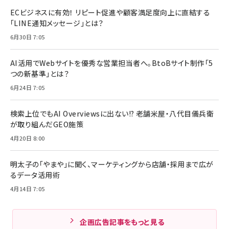
ECビジネスに有効！ リピート促進や顧客満足度向上に直結する
「LINE通知メッセージ」とは？
6月30日 7:05
AI活用でWebサイトを優秀な営業担当者へ。BtoBサイト制作「5
つの新基準」とは？
6月24日 7:05
検索上位でもAI Overviewsに出ない!? 老舗米屋・八代目儀兵衛
が取り組んだGEO施策
4月20日 8:00
明太子の「やまや」に聞く、マーケティングから店舗・採用まで広が
るデータ活用術
4月14日 7:05
企画広告記事をもっと見る