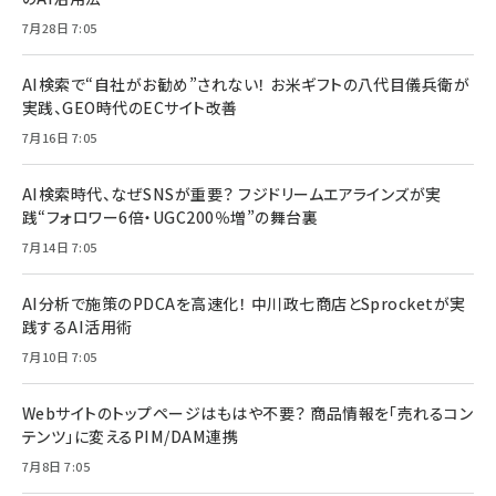
7月28日 7:05
AI検索で“自社がお勧め”されない！ お米ギフトの八代目儀兵衛が
実践、GEO時代のECサイト改善
7月16日 7:05
AI検索時代、なぜSNSが重要？ フジドリームエアラインズが実
践“フォロワー6倍・UGC200％増”の舞台裏
7月14日 7:05
AI分析で施策のPDCAを高速化！ 中川政七商店とSprocketが実
践するAI活用術
7月10日 7:05
Webサイトのトップページはもはや不要？ 商品情報を「売れるコン
テンツ」に変えるPIM/DAM連携
7月8日 7:05