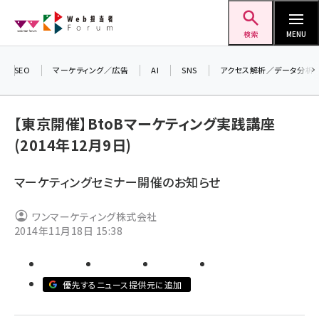
メ
Web担当者Forum
イ
検索
MENU
ン
コ
SEO
マーケティング／広告
AI
SNS
アクセス解析／データ分析
＼ 
ン
生成
テ
【東京開催】BtoBマーケティング実践講座
るセ
ン
(2014年12月9日)
20
ツ
seo (3524)
▼
に
マーケティングセミナー開催のお知らせ
ai (2804)
移
動
youtube (2431)
ワンマーケティング株式会社
2014年11月18日 15:38
note (2312)
セミナー (2306)
優先するニュース提供元に追加
z世代 (1622)
meo (1275)