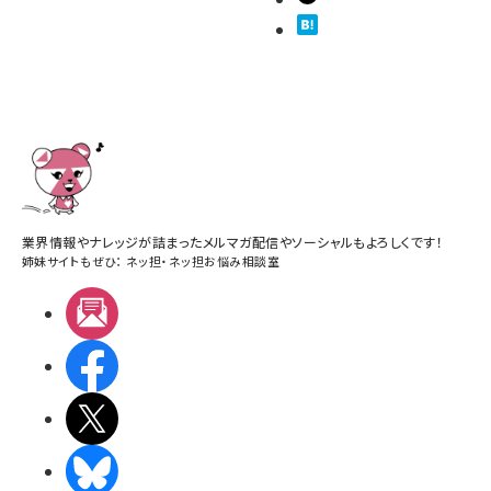
業界情報やナレッジが詰まったメルマガ配信やソーシャルもよろしくです！
姉妹サイトもぜひ：
ネッ担
・
ネッ担お悩み相談室
メルマガ
Facebook
X(エックス)
BlueSky