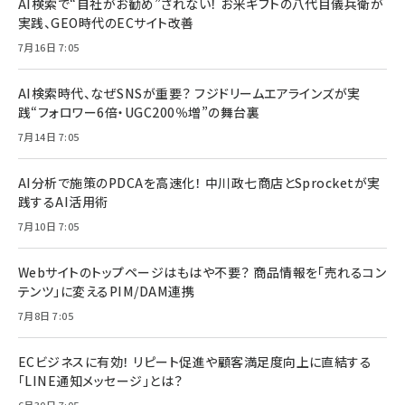
AI検索で“自社がお勧め”されない！ お米ギフトの八代目儀兵衛が
実践、GEO時代のECサイト改善
7月16日 7:05
AI検索時代、なぜSNSが重要？ フジドリームエアラインズが実
践“フォロワー6倍・UGC200％増”の舞台裏
7月14日 7:05
AI分析で施策のPDCAを高速化！ 中川政七商店とSprocketが実
践するAI活用術
7月10日 7:05
Webサイトのトップページはもはや不要？ 商品情報を「売れるコン
テンツ」に変えるPIM/DAM連携
7月8日 7:05
ECビジネスに有効！ リピート促進や顧客満足度向上に直結する
「LINE通知メッセージ」とは？
6月30日 7:05