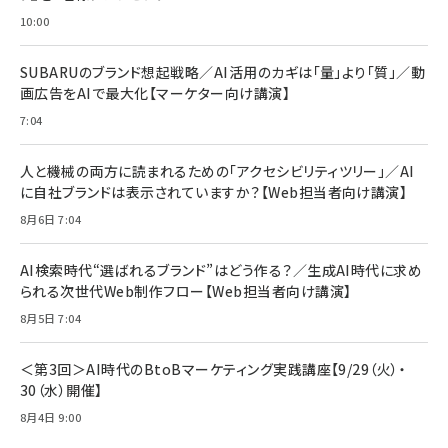
anan(アンアン)2026/07/08号 No.2502[2026
Anker PowerLine III Flow USB-C & USB-C
年後半、あなたの恋と運命／山田涼介]
【New】Amazon Fire TV Stick HD | 手軽にスト
ケーブル Anker絡まないケーブル 240W 結束バン
10:00
リーミングをはじめよう | ストリーミングメディアプ
ド付き USB PD対応 シリコン素材採用 iPhone
￥880
レイヤー
17 / 16 / 15 / Galaxy iPad Pro MacBook
￥1,890
Pro/Air 各種対応 (1.8m ミッドナイトブラック)
SUBARUのブランド想起戦略／AI活用のカギは「量」より「質」／動
￥6,980
画広告をAIで最大化【マーケター向け講演】
ママ投資家が育休中に１億貯めた株式投資
アサヒ飲料 モンスター エナジー 355ml×24本
￥1,870
7:04
Anker Soundcore P31i (Bluetooth 6.1) 【完
￥4,192
全ワイヤレスイヤホン/アクティブノイズキャンセリ
ング/マルチポイント接続 / 最大50時間再生 / PSE
人と機械の両方に読まれるための「アクセシビリティツリー」／AI
組織の成果を最大化する ルールのデザイン
技術基準適合】ブラック
￥5,990
サッポロ 生ビール 黒ラベル 350ml 缶 24本 ビー
に自社ブランドは表示されていますか？【Web担当者向け講演】
￥1,980
ル ケース買い【6/30応募〆切! 黒ラベルビヤセラー
8月6日 7:04
キャンペーン】
Anker PowerLine III Flow USB-C & USB-C
ケーブル Anker絡まないケーブル 240W 結束バン
￥4,857
ド付き USB PD対応 シリコン素材採用 iPhone
AI検索時代“選ばれるブランド”はどう作る？／生成AI時代に求め
Amazonランキングをもっと見る
17 / 16 / 15 / Galaxy iPad Pro MacBook
￥1,890
られる次世代Web制作フロー【Web担当者向け講演】
Pro/Air 各種対応 (1.8m ミッドナイトブラック)
Amazonランキングをもっと見る
8月5日 7:04
Amazonランキングをもっと見る
＜第3回＞AI時代のBtoBマーケティング実践講座【9/29（火）・
30（水）開催】
8月4日 9:00