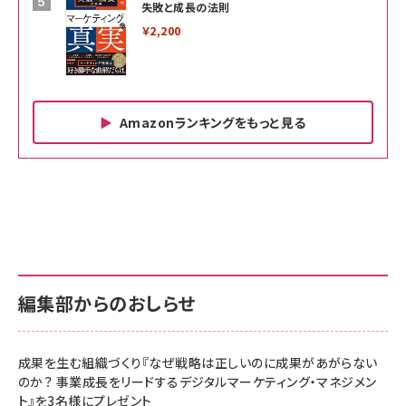
失敗と成長の法則
￥2,200
Amazonランキングをもっと見る
Amazon ビジネス・経済関連書籍 の売れ筋ランキン
Amazon 家電＆カメラ の売れ筋ランキング
Amazon パソコン・周辺機器 の売れ筋ランキング
グ
更新日時：2026/06/26 19:00
更新日時：2026/06/26 19:00
更新日時：2026/06/26 19:00
anan(アンアン)2026/07/01号 No.2501[魅せる
KIOXIA(キオクシア) 旧東芝メモリ microSD
KIOXIA(キオクシア) 旧東芝メモリ microSD
カラダ2026／宮舘涼太]
128GB UHS-I Class10 (最大読出速度
128GB UHS-I Class10 (最大読出速度
100MB/s) Nintendo Switch動作確認済 国内
100MB/s) Nintendo Switch動作確認済 国内
￥880
サポート正規品 メーカー保証5年 KLMEA128G
サポート正規品 メーカー保証5年 KLMEA128G
￥2,680
￥2,680
編集部からのおしらせ
anan(アンアン)2026/06/24号 No.2500増刊
スペシャルエディション[王道エンタメの矜持／
NIMASO ガラスフィルム iPhone 17 用 保護フィ
Amazon eギフトカード - Amazonロゴ - クラ
BTS]
ルム 強化ガラス 耐衝撃 高透過率 指紋防止 貼りや
シック
すい ガイド枠付き いPhone17 (6.3インチ) 対応
成果を生む組織づくり『なぜ戦略は正しいのに成果があがらない
￥1,100
￥5,000
2枚セット DSP25F1698
のか？ 事業成長をリードするデジタルマーケティング・マネジメン
￥1,599
ト』を3名様にプレゼント