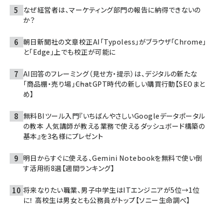
なぜ経営者は、マーケティング部門の報告に納得できないの
か？
朝日新聞社の文章校正AI「Typoless」がブラウザ「Chrome」
と「Edge」上でも校正が可能に
AI回答のフレーミング（見せ方・提示）は、デジタルの新たな
「商品棚・売り場」――ChatGPT時代の新しい購買行動【SEOまと
め】
無料BIツール入門『いちばんやさしいGoogleデータポータル
の教本 人気講師が教える業務で使えるダッシュボード構築の
基本』を3名様にプレゼント
明日からすぐに使える、Gemini Notebookを無料で使い倒
す活用術8選【週間ランキング】
将来なりたい職業、男子中学生はITエンジニアが5位→1位
に！ 高校生は男女とも公務員がトップ【ソニー生命調べ】