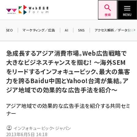
メ
Web担当者Forum
イ
検索
MENU
ン
コ
SEO
マーケティング／広告
AI
SNS
アクセス解析／データ分析
ン
＼
テ
生
急成長するアジア消費市場。Web広告戦略で
ン
る
大きなビジネスチャンスを掴む！ ～海外SEM
ツ
2
seo (3528)
をリードするインフォキュービック、最大の集客
に
▼
力を誇るBaidu中国とYahoo!台湾が集結。ア
ai (2811)
移
ジア地域での効果的な広告手法を紹介～
動
youtube (2439)
note (2315)
アジア地域での効果的な広告手法を紹介する共同セミ
ナー
セミナー (2308)
z世代 (1623)
インフォキュービック・ジャパン
2013年6月5日 14:18
meo (1277)