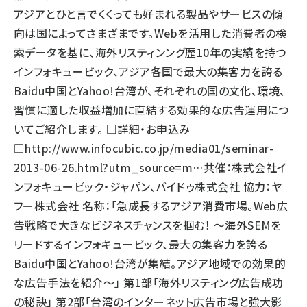
アジアとひと言でくくっても好まれる製品やサービスの傾
向は国によってさまざまです。Webを活用した消費者の検
索データを基に、海外リスティンング歴10年の実績を持つ
インフォキュービック、アジア各国で最大の集客力を誇る
Baidu中国とYahoo!台湾が、それぞれの国の文化、環境、
習慣に適した収益増加に直結する効果的な広告運用につ
いてご紹介します。 □詳細・お申込み
□
http://www.infocubic.co.jp/media01/seminar-
2013-06-26.html?utm_source=m…
共催：株式会社イ
ンフォキュービック・ジャパン、バイドゥ株式会社 協力：ヤ
フー株式会社 名称：「急成長するアジア消費市場。Web広
告戦略で大きなビジネスチャンスを掴む！ ～海外SEMを
リードするインフォキュービック、最大の集客力を誇る
Baidu中国とYahoo!台湾が集結。アジア地域での効果的
な広告手法を紹介～」 第1部「海外リスティング広告成功
の秘訣」 第2部「台湾のインターネット広告市場と強大影