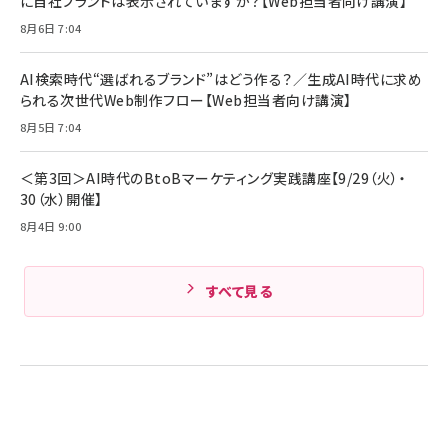
に自社ブランドは表示されていますか？【Web担当者向け講演】
￥1,980
ル ケース買い【6/30応募〆切! 黒ラベルビヤセラー
8月6日 7:04
キャンペーン】
Anker PowerLine III Flow USB-C & USB-C
ケーブル Anker絡まないケーブル 240W 結束バン
￥4,857
ド付き USB PD対応 シリコン素材採用 iPhone
AI検索時代“選ばれるブランド”はどう作る？／生成AI時代に求め
Amazonランキングをもっと見る
17 / 16 / 15 / Galaxy iPad Pro MacBook
￥1,890
られる次世代Web制作フロー【Web担当者向け講演】
Pro/Air 各種対応 (1.8m ミッドナイトブラック)
Amazonランキングをもっと見る
8月5日 7:04
Amazonランキングをもっと見る
＜第3回＞AI時代のBtoBマーケティング実践講座【9/29（火）・
30（水）開催】
8月4日 9:00
すべて見る