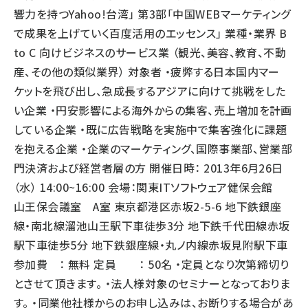
響力を持つYahoo!台湾」 第3部「中国WEBマーケティング
で成果を上げていく百度活用のエッセンス」 業種・業界 B
to C 向けビジネスのサービス業 （観光、美容、教育、不動
産、その他の類似業界） 対象者 ・疲弊する日本国内マー
ケットを飛び出し、急成長するアジアに向けて挑戦をした
い企業 ・円安影響による海外からの集客、売上増加を計画
している企業 ・既に広告戦略を実施中で集客強化に課題
を抱える企業 ・企業のマーケティング、国際事業部、営業部
門決済および経営者層の方 開催日時： 2013年6月26日
（水） 14:00~16:00 会場：関東ITソフトウェア健保会館
山王保会議室 A室 東京都港区赤坂2-5-6 地下鉄銀座
線・南北線溜池山王駅下車徒歩3分 地下鉄千代田線赤坂
駅下車徒歩5分 地下鉄銀座線・丸ノ内線赤坂見附駅下車
参加費 ： 無料 定員 ： 50名 ・定員となり次第締切り
とさせて頂きます。 ・法人様対象のセミナーとなっておりま
す。 ・同業他社様からのお申し込みは、お断りする場合があ