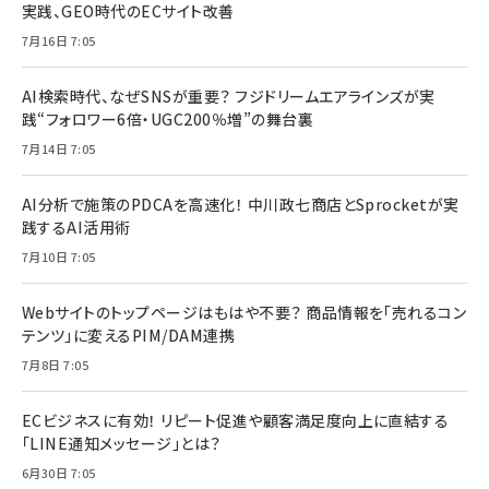
実践、GEO時代のECサイト改善
7月16日 7:05
AI検索時代、なぜSNSが重要？ フジドリームエアラインズが実
践“フォロワー6倍・UGC200％増”の舞台裏
7月14日 7:05
AI分析で施策のPDCAを高速化！ 中川政七商店とSprocketが実
践するAI活用術
7月10日 7:05
Webサイトのトップページはもはや不要？ 商品情報を「売れるコン
テンツ」に変えるPIM/DAM連携
7月8日 7:05
ECビジネスに有効！ リピート促進や顧客満足度向上に直結する
「LINE通知メッセージ」とは？
6月30日 7:05