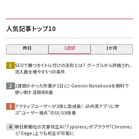
人気記事トップ10
昨日
1週間
1か月
SEOで勝つタイトル付けの法則とは？ グーグルから評価され、
流入数を増やす5つの条件
1週間かかった作業が1日に！ Gemini Notebookを無料で
使い倒す活用術8選
アクティブユーザーが2倍に急成長！ JA共済アプリに学
ぶ“ユーザー視点”のUI/UX改善
朝日新聞社の文章校正AI「Typoless」がブラウザ「Chrome」
と「Edge」上でも校正が可能に