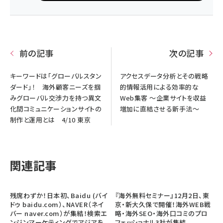
前の記事
次の記事
キーワードは「グローバルスタン
アクセスデータ分析とその戦略
ダード」！ 海外顧客ニーズを掴
的情報活用による効率的な
みグローバル交渉力を持つ異文
Web集客 ～企業サイトを収益
化間コミュニケーションサイトの
増加に直結させる新手法～
制作と運用とは 4/10 東京
関連記事
残席わずか！日本初、Baidu (バイ
『海外無料セミナー』12月2日、東
ドゥ baidu.com）、NAVER（ネイ
京・新大久保で開催！海外WEB戦
バー naver.com）が集結！検索エ
略・海外SEO・海外口コミのプロ
ンジンマーケティングでアジアを
フェッショナル3社が集結