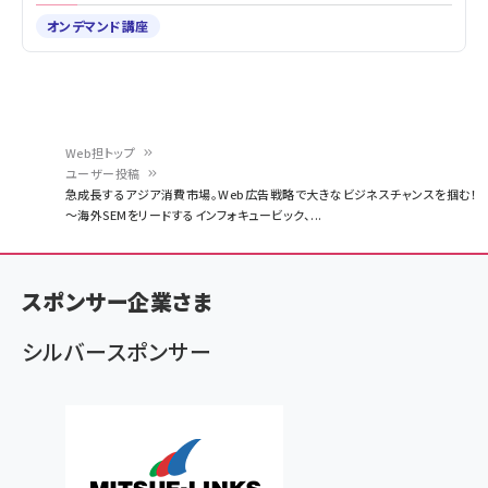
オンデマンド講座
Web担トップ
ユーザー投稿
パ
急成長するアジア消費市場。Web広告戦略で大きなビジネスチャンスを掴む！
～海外SEMをリードするインフォキュービック、...
ン
く
ず
スポンサー企業さま
シルバースポンサー