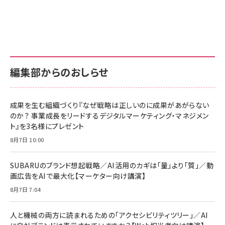
Amazon ビジネス・経済関連書籍 の売れ筋ランキン
Amazon 家電＆カメラ の売れ筋ランキング
Amazon パソコン・周辺機器 の売れ筋ランキング
グ
更新日時：2026/06/26 19:00
更新日時：2026/06/26 19:00
更新日時：2026/06/26 19:00
anan(アンアン)2026/07/01号 No.2501[魅せる
KIOXIA(キオクシア) 旧東芝メモリ microSD
KIOXIA(キオクシア) 旧東芝メモリ microSD
カラダ2026／宮舘涼太]
128GB UHS-I Class10 (最大読出速度
128GB UHS-I Class10 (最大読出速度
100MB/s) Nintendo Switch動作確認済 国内
100MB/s) Nintendo Switch動作確認済 国内
￥880
サポート正規品 メーカー保証5年 KLMEA128G
サポート正規品 メーカー保証5年 KLMEA128G
￥2,680
￥2,680
編集部からのおしらせ
anan(アンアン)2026/06/24号 No.2500増刊
スペシャルエディション[王道エンタメの矜持／
NIMASO ガラスフィルム iPhone 17 用 保護フィ
Amazon eギフトカード - Amazonロゴ - クラ
BTS]
ルム 強化ガラス 耐衝撃 高透過率 指紋防止 貼りや
シック
すい ガイド枠付き いPhone17 (6.3インチ) 対応
成果を生む組織づくり『なぜ戦略は正しいのに成果があがらない
￥1,100
￥5,000
2枚セット DSP25F1698
のか？ 事業成長をリードするデジタルマーケティング・マネジメン
￥1,599
ト』を3名様にプレゼント
anan(アンアン)2026/07/08号 No.2502[2026
Anker PowerLine III Flow USB-C & USB-C
年後半、あなたの恋と運命／山田涼介]
【New】Amazon Fire TV Stick HD | 手軽にスト
ケーブル Anker絡まないケーブル 240W 結束バン
8月7日 10:00
リーミングをはじめよう | ストリーミングメディアプ
ド付き USB PD対応 シリコン素材採用 iPhone
￥880
レイヤー
17 / 16 / 15 / Galaxy iPad Pro MacBook
￥1,890
Pro/Air 各種対応 (1.8m ミッドナイトブラック)
SUBARUのブランド想起戦略／AI活用のカギは「量」より「質」／動
￥6,980
画広告をAIで最大化【マーケター向け講演】
ママ投資家が育休中に１億貯めた株式投資
アサヒ飲料 モンスター エナジー 355ml×24本
￥1,870
8月7日 7:04
Anker Soundcore P31i (Bluetooth 6.1) 【完
￥4,192
全ワイヤレスイヤホン/アクティブノイズキャンセリ
ング/マルチポイント接続 / 最大50時間再生 / PSE
人と機械の両方に読まれるための「アクセシビリティツリー」／AI
組織の成果を最大化する ルールのデザイン
技術基準適合】ブラック
￥5,990
サッポロ 生ビール 黒ラベル 350ml 缶 24本 ビー