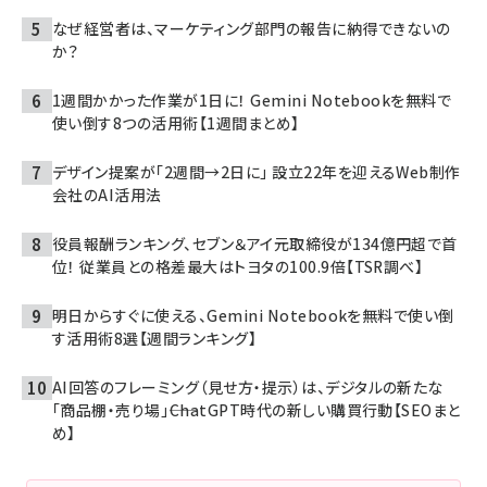
なぜ経営者は、マーケティング部門の報告に納得できないの
か？
1週間かかった作業が1日に！ Gemini Notebookを無料で
使い倒す8つの活用術【1週間まとめ】
デザイン提案が「2週間→2日に」 設立22年を迎えるWeb制作
会社のAI活用法
役員報酬ランキング、セブン＆アイ元取締役が134億円超で首
位！ 従業員との格差最大はトヨタの100.9倍【TSR調べ】
明日からすぐに使える、Gemini Notebookを無料で使い倒
す活用術8選【週間ランキング】
AI回答のフレーミング（見せ方・提示）は、デジタルの新たな
「商品棚・売り場」――ChatGPT時代の新しい購買行動【SEOまと
め】