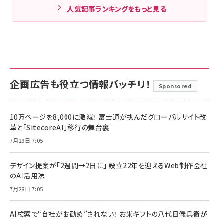
人気記事ランキングをもっと見る
企画広告も役立つ情報バッチリ！
Sponsored
10万ページを8,000に激減！ 富士通が挑んだグローバルサイト改
革と「SitecoreAI」移行の舞台裏
7月29日 7:05
デザイン提案が「2週間→2日に」 設立22年を迎えるWeb制作会社
のAI活用法
7月28日 7:05
AI検索で“自社がお勧め”されない！ お米ギフトの八代目儀兵衛が