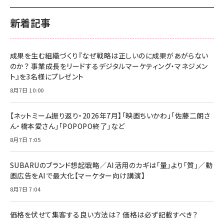
新着記事
成果を生む組織づくり『なぜ戦略は正しいのに成果があがらない
のか？ 事業成長をリードするデジタルマーケティング・マネジメン
ト』を3名様にプレゼント
8月7日 10:00
【ネットミーム振り返り・2026年7月】「映画ちいかわ」「佐藤二朗さ
ん・橋本愛さん」「POPOPO終了」など
8月7日 7:05
SUBARUのブランド想起戦略／AI活用のカギは「量」より「質」／動
画広告をAIで最大化【マーケター向け講演】
8月7日 7:04
価格を伏せて集客する良い方法は？ 価格は必ず記載すべき？