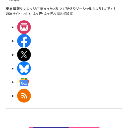
業界情報やナレッジが詰まったメルマガ配信やソーシャルもよろしくです！
姉妹サイトもぜひ：
ネッ担
・
ネッ担お悩み相談室
メルマガ
Facebook
X(エックス)
BlueSky
Googleニュース
RSS