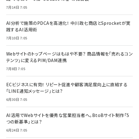
7月14日 7:05
AI分析で施策のPDCAを高速化！ 中川政七商店とSprocketが実
践するAI活用術
7月10日 7:05
Webサイトのトップページはもはや不要？ 商品情報を「売れるコン
テンツ」に変えるPIM/DAM連携
7月8日 7:05
ECビジネスに有効！ リピート促進や顧客満足度向上に直結する
「LINE通知メッセージ」とは？
6月30日 7:05
AI活用でWebサイトを優秀な営業担当者へ。BtoBサイト制作「5
つの新基準」とは？
6月24日 7:05