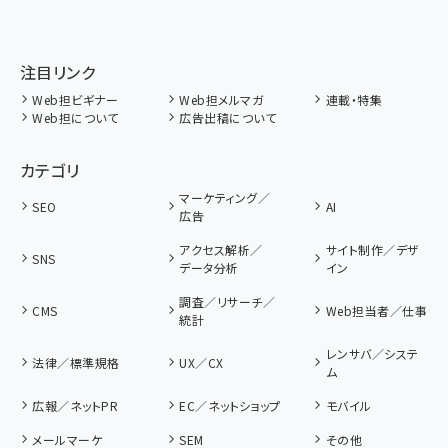
注目リンク
Web担ビギナー
Web担メルマガ
連載・特集
Web担について
広告出稿について
カテゴリ
マーケティング／
SEO
AI
広告
アクセス解析／
サイト制作／デザ
SNS
データ分析
イン
調査／リサーチ／
CMS
Web担当者／仕事
統計
レンサバ／システ
法律／標準規格
UX／CX
ム
広報／ネットPR
EC／ネットショップ
モバイル
メールマーケ
SEM
その他