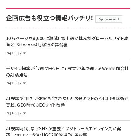
企画広告も役立つ情報バッチリ！
Sponsored
10万ページを8,000に激減！ 富士通が挑んだグローバルサイト改
革と「SitecoreAI」移行の舞台裏
7月29日 7:05
デザイン提案が「2週間→2日に」 設立22年を迎えるWeb制作会社
のAI活用法
7月28日 7:05
AI検索で“自社がお勧め”されない！ お米ギフトの八代目儀兵衛が
実践、GEO時代のECサイト改善
7月16日 7:05
AI検索時代、なぜSNSが重要？ フジドリームエアラインズが実
践“フォロワー6倍・UGC200％増”の舞台裏