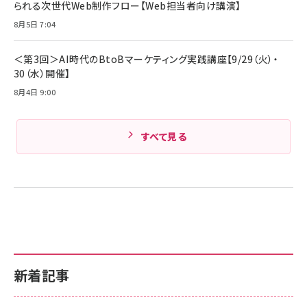
￥1,890
られる次世代Web制作フロー【Web担当者向け講演】
Pro/Air 各種対応 (1.8m ミッドナイトブラック)
Amazonランキングをもっと見る
8月5日 7:04
Amazonランキングをもっと見る
＜第3回＞AI時代のBtoBマーケティング実践講座【9/29（火）・
30（水）開催】
8月4日 9:00
すべて見る
新着記事