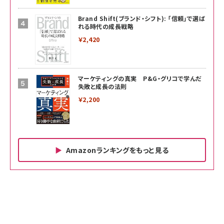
Brand Shift(ブランド・シフト): 「信頼」で選ば
れる時代の成長戦略
￥2,420
マーケティングの真実 P&G・グリコで学んだ
失敗と成長の法則
￥2,200
Amazonランキングをもっと見る
Amazon ビジネス・経済関連書籍 の売れ筋ランキン
Amazon 家電＆カメラ の売れ筋ランキング
Amazon パソコン・周辺機器 の売れ筋ランキング
グ
更新日時：2026/06/26 19:00
更新日時：2026/06/26 19:00
更新日時：2026/06/26 19:00
anan(アンアン)2026/07/01号 No.2501[魅せる
KIOXIA(キオクシア) 旧東芝メモリ microSD
KIOXIA(キオクシア) 旧東芝メモリ microSD
カラダ2026／宮舘涼太]
128GB UHS-I Class10 (最大読出速度
128GB UHS-I Class10 (最大読出速度