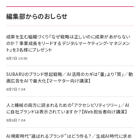
100MB/s) Nintendo Switch動作確認済 国内
100MB/s) Nintendo Switch動作確認済 国内
￥880
サポート正規品 メーカー保証5年 KLMEA128G
サポート正規品 メーカー保証5年 KLMEA128G
￥2,680
￥2,680
編集部からのおしらせ
anan(アンアン)2026/06/24号 No.2500増刊
スペシャルエディション[王道エンタメの矜持／
NIMASO ガラスフィルム iPhone 17 用 保護フィ
Amazon eギフトカード - Amazonロゴ - クラ
BTS]
ルム 強化ガラス 耐衝撃 高透過率 指紋防止 貼りや
シック
すい ガイド枠付き いPhone17 (6.3インチ) 対応
成果を生む組織づくり『なぜ戦略は正しいのに成果があがらない
￥1,100
￥5,000
2枚セット DSP25F1698
のか？ 事業成長をリードするデジタルマーケティング・マネジメン
￥1,599
ト』を3名様にプレゼント
anan(アンアン)2026/07/08号 No.2502[2026
Anker PowerLine III Flow USB-C & USB-C
年後半、あなたの恋と運命／山田涼介]
【New】Amazon Fire TV Stick HD | 手軽にスト
ケーブル Anker絡まないケーブル 240W 結束バン
8月7日 10:00
リーミングをはじめよう | ストリーミングメディアプ
ド付き USB PD対応 シリコン素材採用 iPhone
￥880
レイヤー
17 / 16 / 15 / Galaxy iPad Pro MacBook
￥1,890
Pro/Air 各種対応 (1.8m ミッドナイトブラック)
SUBARUのブランド想起戦略／AI活用のカギは「量」より「質」／動
￥6,980
画広告をAIで最大化【マーケター向け講演】
ママ投資家が育休中に１億貯めた株式投資
アサヒ飲料 モンスター エナジー 355ml×24本
￥1,870
8月7日 7:04
Anker Soundcore P31i (Bluetooth 6.1) 【完
￥4,192
全ワイヤレスイヤホン/アクティブノイズキャンセリ
ング/マルチポイント接続 / 最大50時間再生 / PSE
人と機械の両方に読まれるための「アクセシビリティツリー」／AI
組織の成果を最大化する ルールのデザイン
技術基準適合】ブラック
￥5,990
サッポロ 生ビール 黒ラベル 350ml 缶 24本 ビー
に自社ブランドは表示されていますか？【Web担当者向け講演】
￥1,980
ル ケース買い【6/30応募〆切! 黒ラベルビヤセラー
8月6日 7:04
キャンペーン】
Anker PowerLine III Flow USB-C & USB-C
ケーブル Anker絡まないケーブル 240W 結束バン
￥4,857
ド付き USB PD対応 シリコン素材採用 iPhone
AI検索時代“選ばれるブランド”はどう作る？／生成AI時代に求め
Amazonランキングをもっと見る
17 / 16 / 15 / Galaxy iPad Pro MacBook