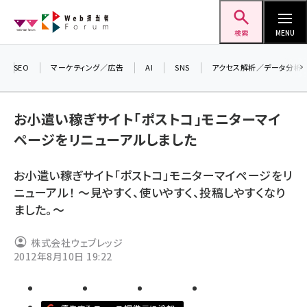
メ
Web担当者Forum
イ
検索
MENU
ン
コ
SEO
マーケティング／広告
AI
SNS
アクセス解析／データ分析
＼ 
ン
生成
テ
お小遣い稼ぎサイト「ポストコ」モニターマイ
るセ
ン
ページをリニューアルしました
20
ツ
seo (3538)
▼申
に
お小遣い稼ぎサイト「ポストコ」モニターマイページをリ
ai (2820)
移
ニューアル！ ～見やすく、使いやすく、投稿しやすくなり
動
youtube (2444)
ました。～
note (2322)
株式会社ウェブレッジ
セミナー (2315)
2012年8月10日 19:22
z世代 (1629)
meo (1281)