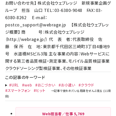
お問い合わせ先】 株式会社ウェブレッジ 新規事業企画グ
ループ 担当 山口 TEL：03-6380-9048 FAX：03-
6380-8262 E-mail：
postco_support@webrage.jp
【株式会社ウェブレッ
ジ概要】 商 号：株式会社ウェブレッジ
（
http://webrage.jp/
） 代 表 者：代表取締役 佐
藤 保 所 在 地：東京都千代田区三崎町3丁目4番地9
号 水道橋MSビル3階 主な事業の内容：Webサービスに
関する第三者品質検証・測定事業、モバイル品質検証事業
クラウドソーシング型検証事業、その他検証事業
この記事のキーワード
#URL
#web
#おこづかい
#お小遣い
#クラウド
#スマートフォン
#ヒット
Web担当者／仕事
5,769