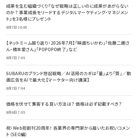
成果を生む組織づくり『なぜ戦略は正しいのに成果があがらない
のか？ 事業成長をリードするデジタルマーケティング・マネジメン
ト』を3名様にプレゼント
8月7日 10:00
【ネットミーム振り返り・2026年7月】「映画ちいかわ」「佐藤二朗さ
ん・橋本愛さん」「POPOPO終了」など
8月7日 7:05
SUBARUのブランド想起戦略／AI活用のカギは「量」より「質」／動
画広告をAIで最大化【マーケター向け講演】
8月7日 7:04
価格を伏せて集客する良い方法は？ 価格は必ず記載すべき？
8月6日 7:05
祝・Web担創刊20周年！ 各業界の専門家から届いたお祝いコメン
ト（SEO編）