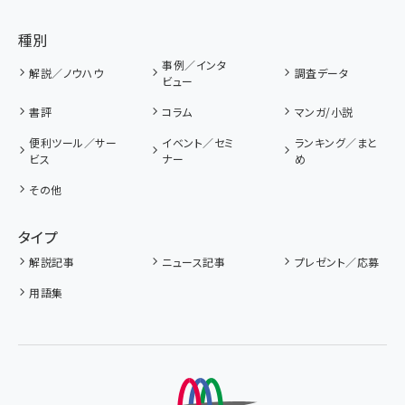
種別
事例／インタ
解説／ノウハウ
調査データ
ビュー
書評
コラム
マンガ/小説
便利ツール／サー
イベント／セミ
ランキング／まと
ビス
ナー
め
その他
タイプ
解説記事
ニュース記事
プレゼント／応募
用語集