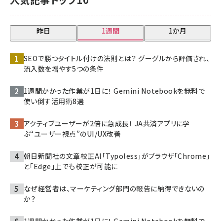
昨日
1週間
1か月
SEOで勝つタイトル付けの法則とは？ グーグルから評価され、
流入数を増やす5つの条件
1週間かかった作業が1日に！ Gemini Notebookを無料で
使い倒す活用術8選
アクティブユーザーが2倍に急成長！ JA共済アプリに学
ぶ“ユーザー視点”のUI/UX改善
朝日新聞社の文章校正AI「Typoless」がブラウザ「Chrome」
と「Edge」上でも校正が可能に
なぜ経営者は、マーケティング部門の報告に納得できないの
か？
1週間かかった作業が1日に！ Gemini Notebookを無料で