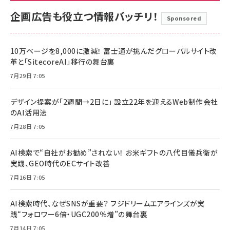
企画広告も役立つ情報バッチリ！
Sponsored
10万ページを8,000に激減！ 富士通が挑んだグローバルサイト改
革と「SitecoreAI」移行の舞台裏
7月29日 7:05
デザイン提案が「2週間→2日に」 設立22年を迎えるWeb制作会社
のAI活用法
7月28日 7:05
AI検索で“自社がお勧め”されない！ お米ギフトの八代目儀兵衛が
実践、GEO時代のECサイト改善
7月16日 7:05
AI検索時代、なぜSNSが重要？ フジドリームエアラインズが実
践“フォロワー6倍・UGC200％増”の舞台裏
7月14日 7:05