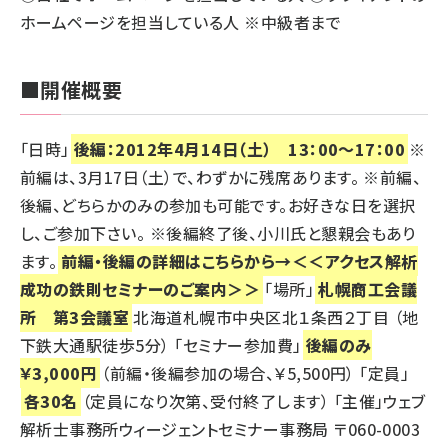
ホームページを担当している人 ※中級者まで
■開催概要
「日時」
後編：2012年4月14日（土） 13：00～17：00
※
前編は、3月17日（土）で、わずかに残席あります。 ※前編、
後編、どちらかのみの参加も可能です。お好きな日を選択
し、ご参加下さい。 ※後編終了後、小川氏と懇親会もあり
ます。
前編・後編の詳細はこちらから→
＜＜アクセス解析
成功の鉄則セミナーのご案内＞＞
「場所」
札幌商工会議
所 第3会議室
北海道札幌市中央区北１条西２丁目 （地
下鉄大通駅徒歩5分） 「セミナー参加費」
後編のみ
￥3,000円
（前編・後編参加の場合、￥5,500円） 「定員」
各30名
（定員になり次第、受付終了します） 「主催」
ウェブ
解析士事務所ウィージェント
セミナー事務局 〒060-0003