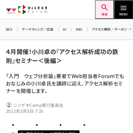
メ
Web担当者Forum
イ
検索
MENU
ン
コ
SEO
マーケティング／広告
AI
SNS
アクセス解析／データ分析
ン
＼ 
生
テ
４月開催！小川卓の『アクセス解析成功の鉄
るセ
ン
則』セミナー＜後編＞
20
ツ
seo (3538)
▼
に
「入門 ウェブ分析論」著者でWeb担当者Forumでも
ai (2820)
移
おなじみの小川卓氏を講師に迎え、アクセス解析セミ
動
youtube (2444)
ナーを開催します。
note (2322)
シンゲキCamp実行委員会
セミナー (2315)
2012年3月3日 7:35
z世代 (1629)
meo (1281)