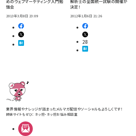
めのウェブマーケティング入門勉
解析士の全国統一試験の開催が
強会
決定！
2013年3月8日 23:09
2012年1月6日 21:26
28
業界情報やナレッジが詰まったメルマガ配信やソーシャルもよろしくです！
姉妹サイトもぜひ：
ネッ担
・
ネッ担お悩み相談室
メルマガ