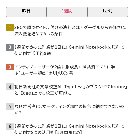
昨日
1週間
1か月
SEOで勝つタイトル付けの法則とは？ グーグルから評価され、
流入数を増やす5つの条件
1週間かかった作業が1日に！ Gemini Notebookを無料で
使い倒す活用術8選
アクティブユーザーが2倍に急成長！ JA共済アプリに学
ぶ“ユーザー視点”のUI/UX改善
朝日新聞社の文章校正AI「Typoless」がブラウザ「Chrome」
と「Edge」上でも校正が可能に
なぜ経営者は、マーケティング部門の報告に納得できないの
か？
1週間かかった作業が1日に！ Gemini Notebookを無料で
使い倒す8つの活用術【1週間まとめ】