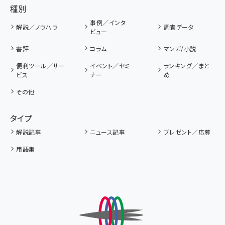
種別
事例／インタ
解説／ノウハウ
調査データ
ビュー
書評
コラム
マンガ/小説
便利ツール／サー
イベント／セミ
ランキング／まと
ビス
ナー
め
その他
タイプ
解説記事
ニュース記事
プレゼント／応募
用語集