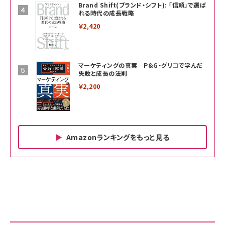
Brand Shift(ブランド・シフト): 「信頼」で選ば
れる時代の成長戦略
￥2,420
マーケティングの真実 P&G・グリコで学んだ
失敗と成長の法則
￥2,200
Amazonランキングをもっと見る
Amazon ビジネス・経済関連書籍 の売れ筋ランキン
Amazon 家電＆カメラ の売れ筋ランキング
Amazon パソコン・周辺機器 の売れ筋ランキング
グ
更新日時：2026/06/26 19:00
更新日時：2026/06/26 19:00
更新日時：2026/06/26 19:00
anan(アンアン)2026/07/01号 No.2501[魅
KIOXIA(キオクシア) 旧東芝メモリ microSD
KIOXIA(キオクシア) 旧東芝メモリ microSD
せるカラダ2026／宮舘涼太]
128GB UHS-I Class10 (最大読出速度
128GB UHS-I Class10 (最大読出速度
100MB/s) Nintendo Switch動作確認済 国
100MB/s) Nintendo Switch動作確認済 国
￥880
内サポート正規品 メーカー保証5年
内サポート正規品 メーカー保証5年