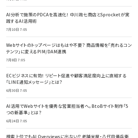
AI分析で施策のPDCAを高速化！ 中川政七商店とSprocketが実
践するAI活用術
7月10日 7:05
Webサイトのトップページはもはや不要？ 商品情報を「売れるコン
テンツ」に変えるPIM/DAM連携
7月8日 7:05
ECビジネスに有効！ リピート促進や顧客満足度向上に直結する
「LINE通知メッセージ」とは？
6月30日 7:05
AI活用でWebサイトを優秀な営業担当者へ。BtoBサイト制作「5
つの新基準」とは？
6月24日 7:05
検索上位でもAI Overviewsに出ない!? 老舗米屋・八代目儀兵衛