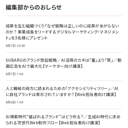
￥2,680
￥2,680
KLMEA128G
KLMEA128G
編集部からのおしらせ
anan(アンアン)2026/06/24号 No.2500増刊
スペシャルエディション[王道エンタメの矜持／
NIMASO ガラスフィルム iPhone 17 用 保護フィ
Amazon eギフトカード - Amazonロゴ - クラ
BTS]
ルム 強化ガラス 耐衝撃 高透過率 指紋防止 貼りや
シック
すい ガイド枠付き いPhone17 (6.3インチ) 対応
成果を生む組織づくり『なぜ戦略は正しいのに成果があがらない
￥1,100
￥5,000
2枚セット DSP25F1698
のか？ 事業成長をリードするデジタルマーケティング・マネジメン
￥1,599
ト』を3名様にプレゼント
anan(アンアン)2026/07/08号 No.2502[2026
Anker PowerLine III Flow USB-C & USB-C
年後半、あなたの恋と運命／山田涼介]
【New】Amazon Fire TV Stick HD | 手軽にスト
ケーブル Anker絡まないケーブル 240W 結束バン
8月7日 10:00
リーミングをはじめよう | ストリーミングメディアプ
ド付き USB PD対応 シリコン素材採用 iPhone
￥880
レイヤー
17 / 16 / 15 / Galaxy iPad Pro MacBook
￥1,890
Pro/Air 各種対応 (1.8m ミッドナイトブラック)
SUBARUのブランド想起戦略／AI活用のカギは「量」より「質」／動
￥6,980
画広告をAIで最大化【マーケター向け講演】
ママ投資家が育休中に１億貯めた株式投資
アサヒ飲料 モンスター エナジー 355ml×24本
￥1,870
8月7日 7:04
Anker Soundcore P31i (Bluetooth 6.1) 【完
￥4,192
全ワイヤレスイヤホン/アクティブノイズキャンセリ
ング/マルチポイント接続 / 最大50時間再生 / PSE
人と機械の両方に読まれるための「アクセシビリティツリー」／AI
組織の成果を最大化する ルールのデザイン
技術基準適合】ブラック
￥5,990
サッポロ 生ビール 黒ラベル 350ml 缶 24本 ビー
に自社ブランドは表示されていますか？【Web担当者向け講演】
￥1,980
ル ケース買い【6/30応募〆切! 黒ラベルビヤセラー
8月6日 7:04
キャンペーン】
Anker PowerLine III Flow USB-C & USB-C
ケーブル Anker絡まないケーブル 240W 結束バン
￥4,857
ド付き USB PD対応 シリコン素材採用 iPhone
AI検索時代“選ばれるブランド”はどう作る？／生成AI時代に求め
Amazonランキングをもっと見る
17 / 16 / 15 / Galaxy iPad Pro MacBook
￥1,890
られる次世代Web制作フロー【Web担当者向け講演】
Pro/Air 各種対応 (1.8m ミッドナイトブラック)