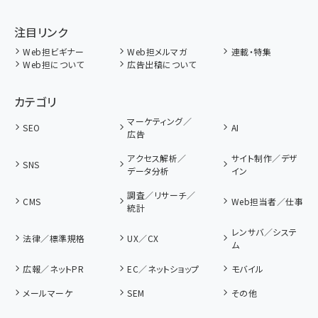
注目リンク
Web担ビギナー
Web担メルマガ
連載・特集
Web担について
広告出稿について
カテゴリ
マーケティング／
SEO
AI
広告
アクセス解析／
サイト制作／デザ
SNS
データ分析
イン
調査／リサーチ／
CMS
Web担当者／仕事
統計
レンサバ／システ
法律／標準規格
UX／CX
ム
広報／ネットPR
EC／ネットショップ
モバイル
メールマーケ
SEM
その他