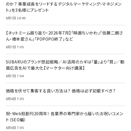
のか？ 事業成長をリードするデジタルマーケティング・マネジメン
ト』を3名様にプレゼント
8月7日 10:00
【ネットミーム振り返り・2026年7月】「映画ちいかわ」「佐藤二朗さ
ん・橋本愛さん」「POPOPO終了」など
8月7日 7:05
SUBARUのブランド想起戦略／AI活用のカギは「量」より「質」／動
画広告をAIで最大化【マーケター向け講演】
8月7日 7:04
価格を伏せて集客する良い方法は？ 価格は必ず記載すべき？
8月6日 7:05
祝・Web担創刊20周年！ 各業界の専門家から届いたお祝いコメン
ト（SEO編）
8月6日 7:05