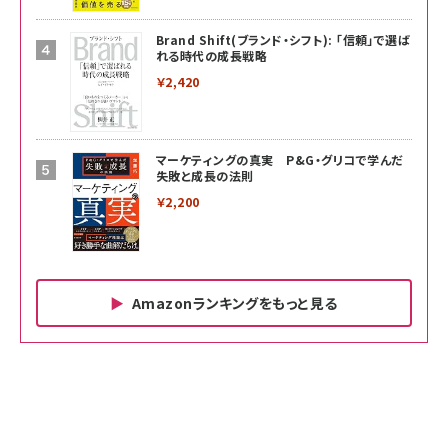
Brand Shift(ブランド・シフト): 「信頼」で選ば
れる時代の成長戦略
￥2,420
マーケティングの真実 P&G・グリコで学んだ
失敗と成長の法則
￥2,200
Amazonランキングをもっと見る
Amazon ビジネス・経済関連書籍 の売れ筋ランキン
Amazon 家電＆カメラ の売れ筋ランキング
Amazon パソコン・周辺機器 の売れ筋ランキング
グ
更新日時：2026/06/26 19:00
更新日時：2026/06/26 19:00
更新日時：2026/06/26 19:00
anan(アンアン)2026/07/01号 No.2501[魅
KIOXIA(キオクシア) 旧東芝メモリ microSD
KIOXIA(キオクシア) 旧東芝メモリ microSD
せるカラダ2026／宮舘涼太]
128GB UHS-I Class10 (最大読出速度
128GB UHS-I Class10 (最大読出速度