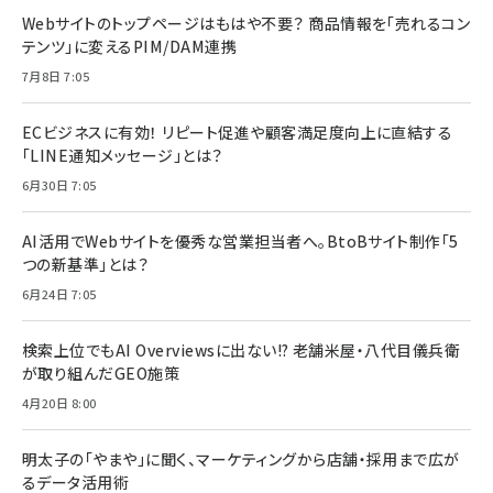
Webサイトのトップページはもはや不要？ 商品情報を「売れるコン
テンツ」に変えるPIM/DAM連携
7月8日 7:05
ECビジネスに有効！ リピート促進や顧客満足度向上に直結する
「LINE通知メッセージ」とは？
6月30日 7:05
AI活用でWebサイトを優秀な営業担当者へ。BtoBサイト制作「5
つの新基準」とは？
6月24日 7:05
検索上位でもAI Overviewsに出ない!? 老舗米屋・八代目儀兵衛
が取り組んだGEO施策
4月20日 8:00
明太子の「やまや」に聞く、マーケティングから店舗・採用まで広が
るデータ活用術