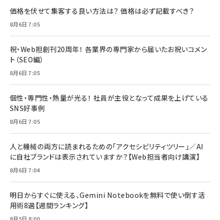
価格を伏せて集客する良い方法は？ 価格は必ず記載すべき？
8月6日 7:05
祝・Web担創刊20周年！ 各業界の専門家から届いたお祝いコメン
ト（SEO編）
8月6日 7:05
個性・専門性・熱量が光る！ 社員が主役となって成果を上げている
SNS好事例
8月6日 7:05
人と機械の両方に読まれるための「アクセシビリティツリー」／AI
に自社ブランドは表示されていますか？【Web担当者向け講演】
8月6日 7:04
明日からすぐに使える、Gemini Notebookを無料で使い倒す活
用術8選【週間ランキング】
8月5日 8:00