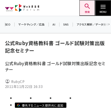
メ
Web担当者Forum
イ
検索
MENU
ン
コ
SEO
マーケティング／広告
AI
SNS
アクセス解析／データ分析
＼ 
ン
生成
テ
公式Ruby資格教科書 ゴールド試験対策出版
るセ
ン
記念セミナー
202
ツ
seo (3524)
▼申
に
公式Ruby資格教科書 ゴールド試験対策出版記念セミ
ai (2804)
移
ナー
動
youtube (2431)
RubyCP
note (2312)
2011年11月22日 16:33
セミナー (2306)
z世代 (1622)
優先するニュース提供元に追加
meo (1275)