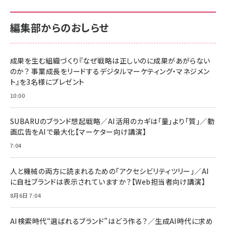
100MB/s) Nintendo Switch動作確認済 国
100MB/s) Nintendo Switch動作確認済 国
￥880
内サポート正規品 メーカー保証5年
内サポート正規品 メーカー保証5年
￥2,680
￥2,680
KLMEA128G
KLMEA128G
編集部からのおしらせ
anan(アンアン)2026/06/24号 No.2500増
刊 スペシャルエディション[王道エンタメの矜
NIMASO ガラスフィルム iPhone 17 用 保護
Amazon eギフトカード - Amazonロゴ - ク
持／BTS]
フィルム 強化ガラス 耐衝撃 高透過率 指紋防
ラシック
止 貼りやすい ガイド枠付き いPhone17 (6.3
成果を生む組織づくり『なぜ戦略は正しいのに成果があがらない
￥1,100
￥5,000
インチ) 対応 2枚セット DSP25F1698
のか？ 事業成長をリードするデジタルマーケティング・マネジメン
￥1,599
ト』を3名様にプレゼント
anan(アンアン)2026/07/08号
Anker PowerLine III Flow USB-C & USB-
No.2502[2026年後半、あなたの恋と運命／山
【New】Amazon Fire TV Stick HD | 手軽に
C ケーブル Anker絡まないケーブル 240W 結
10:00
田涼介]
ストリーミングをはじめよう | ストリーミングメ
束バンド付き USB PD対応 シリコン素材採用
ディアプレイヤー
iPhone 17 / 16 / 15 / Galaxy iPad Pro
￥880
￥1,890
MacBook Pro/Air 各種対応 (1.8m ミッドナ
SUBARUのブランド想起戦略／AI活用のカギは「量」より「質」／動
￥6,980
イトブラック)
画広告をAIで最大化【マーケター向け講演】
ママ投資家が育休中に１億貯めた株式投資
アサヒ飲料 モンスター エナジー 355ml×24
7:04
Anker Soundcore P31i (Bluetooth 6.1)
本
￥1,870
【完全ワイヤレスイヤホン/アクティブノイズキャ
￥4,192
ンセリング/マルチポイント接続 / 最大50時間
人と機械の両方に読まれるための「アクセシビリティツリー」／AI
再生 / PSE技術基準適合】ブラック
￥5,990
組織の成果を最大化する ルールのデザイン
に自社ブランドは表示されていますか？【Web担当者向け講演】
サッポロ 生ビール 黒ラベル 350ml 缶 24本
ビール ケース買い【6/30応募〆切! 黒ラベルビ
￥1,980
8月6日 7:04
Anker PowerLine III Flow USB-C & USB-
ヤセラーキャンペーン】
C ケーブル Anker絡まないケーブル 240W 結
￥4,857
束バンド付き USB PD対応 シリコン素材採用
AI検索時代“選ばれるブランド”はどう作る？／生成AI時代に求め
iPhone 17 / 16 / 15 / Galaxy iPad Pro