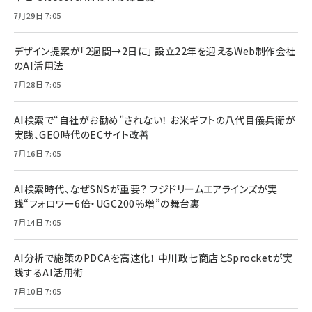
7月29日 7:05
デザイン提案が「2週間→2日に」 設立22年を迎えるWeb制作会社
のAI活用法
7月28日 7:05
AI検索で“自社がお勧め”されない！ お米ギフトの八代目儀兵衛が
実践、GEO時代のECサイト改善
7月16日 7:05
AI検索時代、なぜSNSが重要？ フジドリームエアラインズが実
践“フォロワー6倍・UGC200％増”の舞台裏
7月14日 7:05
AI分析で施策のPDCAを高速化！ 中川政七商店とSprocketが実
践するAI活用術
7月10日 7:05