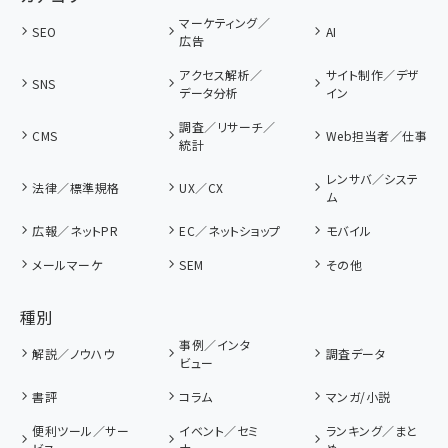
マーケティング／
SEO
AI
広告
アクセス解析／
サイト制作／デザ
SNS
データ分析
イン
調査／リサーチ／
CMS
Web担当者／仕事
統計
レンサバ／システ
法律／標準規格
UX／CX
ム
広報／ネットPR
EC／ネットショップ
モバイル
メールマーケ
SEM
その他
種別
事例／インタ
解説／ノウハウ
調査データ
ビュー
書評
コラム
マンガ/小説
便利ツール／サー
イベント／セミ
ランキング／まと