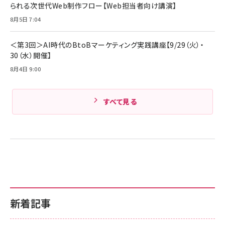
￥1,890
られる次世代Web制作フロー【Web担当者向け講演】
Amazonランキングをもっと見る
MacBook Pro/Air 各種対応 (1.8m ミッドナ
イトブラック)
8月5日 7:04
Amazonランキングをもっと見る
Amazonランキングをもっと見る
＜第3回＞AI時代のBtoBマーケティング実践講座【9/29（火）・
30（水）開催】
8月4日 9:00
すべて見る
新着記事