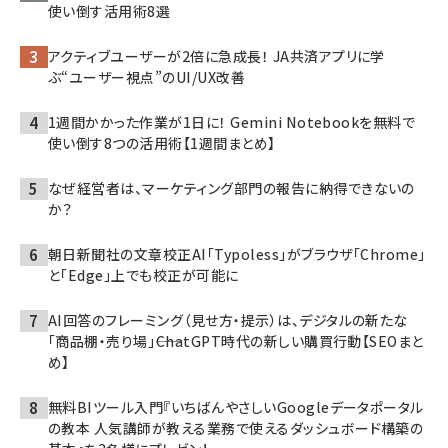
使い倒す活用術8選
アクティブユーザーが2倍に急成長！ JA共済アプリに学
ぶ“ユーザー視点”のUI/UX改善
1週間かかった作業が1日に！ Gemini Notebookを無料で
使い倒す8つの活用術【1週間まとめ】
なぜ経営者は、マーケティング部門の報告に納得できないの
か？
朝日新聞社の文章校正AI「Typoless」がブラウザ「Chrome」
と「Edge」上でも校正が可能に
AI回答のフレーミング（見せ方・提示）は、デジタルの新たな
「商品棚・売り場」――ChatGPT時代の新しい購買行動【SEOまと
め】
無料BIツール入門『いちばんやさしいGoogleデータポータル
の教本 人気講師が教える業務で使えるダッシュボード構築の