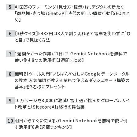
AI回答のフレーミング（見せ方・提示）は、デジタルの新たな
「商品棚・売り場」――ChatGPT時代の新しい購買行動【SEOまと
め】
【3秒クイズ】5433円は3人で割り切れる？ 電卓を使わずに「ひ
と目」で見抜く方法
1週間かかった作業が1日に！ Gemini Notebookを無料で
使い倒す8つの活用術【1週間まとめ】
無料BIツール入門『いちばんやさしいGoogleデータポータル
の教本 人気講師が教える業務で使えるダッシュボード構築の
基本』を3名様にプレゼント
10万ページを8,000に激減！ 富士通が挑んだグローバルサイ
ト改革と「SitecoreAI」移行の舞台裏
明日からすぐに使える、Gemini Notebookを無料で使い倒
す活用術8選【週間ランキング】