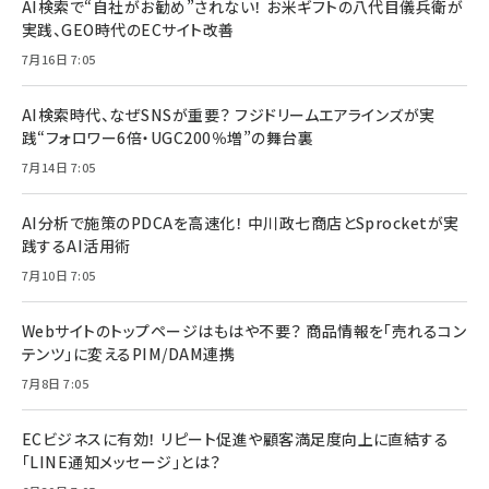
AI検索で“自社がお勧め”されない！ お米ギフトの八代目儀兵衛が
実践、GEO時代のECサイト改善
7月16日 7:05
AI検索時代、なぜSNSが重要？ フジドリームエアラインズが実
践“フォロワー6倍・UGC200％増”の舞台裏
7月14日 7:05
AI分析で施策のPDCAを高速化！ 中川政七商店とSprocketが実
践するAI活用術
7月10日 7:05
Webサイトのトップページはもはや不要？ 商品情報を「売れるコン
テンツ」に変えるPIM/DAM連携
7月8日 7:05
ECビジネスに有効！ リピート促進や顧客満足度向上に直結する
「LINE通知メッセージ」とは？