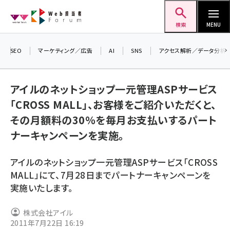
メ
Web担当者Forum
イ
検索
MENU
ン
コ
SEO
マーケティング／広告
AI
SNS
アクセス解析／データ分析
ン
＼
7
テ
アイルのネットショップ一元管理ASPサービス
差
ン
「CROSS MALL」、お客様をご紹介いただくと、
▼
ツ
seo (3519)
その月額料の30％を毎月お支払いするパート
に
ナーキャンペーンを実施。
ai (2801)
移
動
youtube (2425)
アイルのネットショップ一元管理ASPサービス「CROSS
note (2310)
MALL」にて、7月28日までパートナーキャンペーンを
実施いたします。
セミナー (2301)
z世代 (1620)
株式会社アイル
2011年7月22日 16:19
meo (1274)