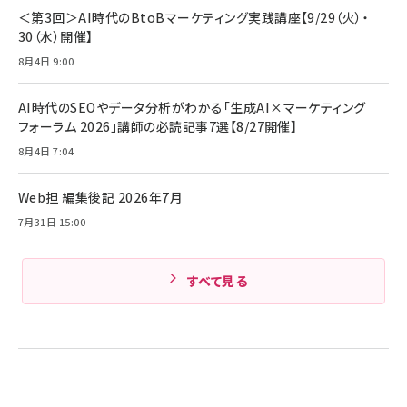
￥4,192
全ワイヤレスイヤホン/アクティブノイズキャンセリ
＜第3回＞AI時代のBtoBマーケティング実践講座【9/29（火）・
ング/マルチポイント接続 / 最大50時間再生 / PSE
30（水）開催】
組織の成果を最大化する ルールのデザイン
技術基準適合】ブラック
￥5,990
サッポロ 生ビール 黒ラベル 350ml 缶 24本 ビー
8月4日 9:00
￥1,980
ル ケース買い【6/30応募〆切! 黒ラベルビヤセラー
キャンペーン】
Anker PowerLine III Flow USB-C & USB-C
ケーブル Anker絡まないケーブル 240W 結束バン
￥4,857
AI時代のSEOやデータ分析がわかる「生成AI×マーケティング
ド付き USB PD対応 シリコン素材採用 iPhone
フォーラム 2026」講師の必読記事7選【8/27開催】
Amazonランキングをもっと見る
17 / 16 / 15 / Galaxy iPad Pro MacBook
￥1,890
Pro/Air 各種対応 (1.8m ミッドナイトブラック)
8月4日 7:04
Amazonランキングをもっと見る
Web担 編集後記 2026年7月
Amazonランキングをもっと見る
7月31日 15:00
すべて見る