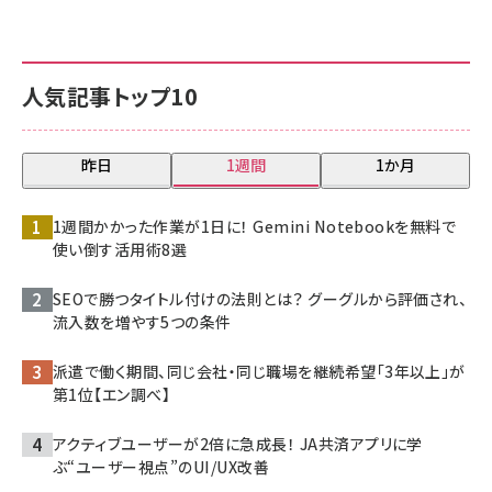
人気記事トップ10
昨日
1週間
1か月
1週間かかった作業が1日に！ Gemini Notebookを無料で
使い倒す活用術8選
SEOで勝つタイトル付けの法則とは？ グーグルから評価され、
流入数を増やす5つの条件
派遣で働く期間、同じ会社・同じ職場を継続希望「3年以上」が
第1位【エン調べ】
アクティブユーザーが2倍に急成長！ JA共済アプリに学
ぶ“ユーザー視点”のUI/UX改善