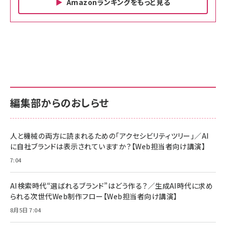
Amazonランキングをもっと見る
Amazon ビジネス・経済関連書籍 の売れ筋ランキン
Amazon 家電＆カメラ の売れ筋ランキング
Amazon パソコン・周辺機器 の売れ筋ランキング
グ
更新日時：2026/06/26 19:00
更新日時：2026/06/26 19:00
更新日時：2026/06/26 19:00
anan(アンアン)2026/07/01号 No.2501[魅せる
KIOXIA(キオクシア) 旧東芝メモリ microSD
KIOXIA(キオクシア) 旧東芝メモリ microSD
カラダ2026／宮舘涼太]
128GB UHS-I Class10 (最大読出速度
128GB UHS-I Class10 (最大読出速度
100MB/s) Nintendo Switch動作確認済 国内
100MB/s) Nintendo Switch動作確認済 国内
￥880
サポート正規品 メーカー保証5年 KLMEA128G
サポート正規品 メーカー保証5年 KLMEA128G
￥2,680
￥2,680
編集部からのおしらせ
anan(アンアン)2026/06/24号 No.2500増刊
スペシャルエディション[王道エンタメの矜持／
NIMASO ガラスフィルム iPhone 17 用 保護フィ
Amazon eギフトカード - Amazonロゴ - クラ
BTS]
ルム 強化ガラス 耐衝撃 高透過率 指紋防止 貼りや
シック
すい ガイド枠付き いPhone17 (6.3インチ) 対応
人と機械の両方に読まれるための「アクセシビリティツリー」／AI
￥1,100
￥5,000
2枚セット DSP25F1698
に自社ブランドは表示されていますか？【Web担当者向け講演】
￥1,599
7:04
anan(アンアン)2026/07/08号 No.2502[2026
Anker PowerLine III Flow USB-C & USB-C
年後半、あなたの恋と運命／山田涼介]
【New】Amazon Fire TV Stick HD | 手軽にスト
ケーブル Anker絡まないケーブル 240W 結束バン
リーミングをはじめよう | ストリーミングメディアプ
ド付き USB PD対応 シリコン素材採用 iPhone
￥880
AI検索時代“選ばれるブランド”はどう作る？／生成AI時代に求め
レイヤー
17 / 16 / 15 / Galaxy iPad Pro MacBook
￥1,890
Pro/Air 各種対応 (1.8m ミッドナイトブラック)
られる次世代Web制作フロー【Web担当者向け講演】
￥6,980
ママ投資家が育休中に１億貯めた株式投資
8月5日 7:04
アサヒ飲料 モンスター エナジー 355ml×24本
￥1,870
Anker Soundcore P31i (Bluetooth 6.1) 【完