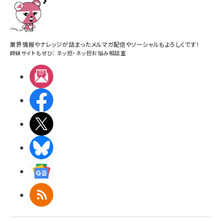
業界情報やナレッジが詰まったメルマガ配信やソーシャルもよろしくです！
姉妹サイトもぜひ：
ネッ担
・
ネッ担お悩み相談室
メルマガ
Facebook
X(エックス)
BlueSky
Googleニュース
RSS