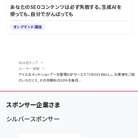
あなたのSEOコンテンツは必ず失敗する。生成AIを
使っても、自分でがんばっても
オンデマンド講座
Web担トップ
ユーザー投稿
パ
アイルのネットショップ一元管理ASPサービス「CROSS MALL」、お客様をご紹
介いただくと、その月額料の30％を毎月...
ン
く
ず
スポンサー企業さま
シルバースポンサー