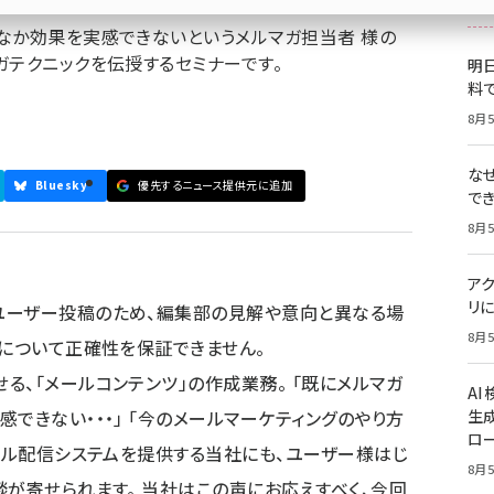
なか効果を実感できないというメルマガ担当者 様の
ガテクニックを伝授するセミナーです。
明日
料
8月5
な
Bluesky
優先するニュース提供元に追加
で
8月5
ア
リに
ユーザー投稿のため、編集部の見解や意向と異なる場
8月5
容について正確性を保証できません。
る、「メールコンテンツ」の作成業務。 「既にメルマガ
A
できない・・・」 「今のメールマーケティングのやり方
生
ロ
メール配信システムを提供する当社にも、ユーザー様はじ
8月5
談が寄せられます。 当社はこの声にお応えすべく、今回