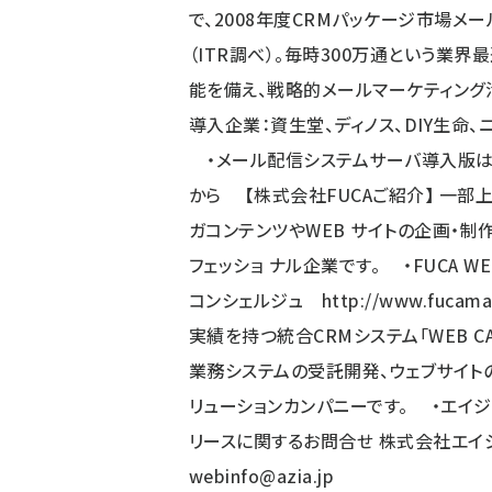
で、2008年度CRMパッケージ市場メ
（ITR調べ）。毎時300万通という業
能を備え、戦略的メールマーケティング
導入企業：資生堂、ディノス、DIY生命
・メール配信システムサーバ導入版
から 【株式会社FUCAご紹介】 一部上場
ガコンテンツやWEB サイトの企画・制
フェッショ ナル企業です。 ・FUCA 
コンシェルジュ
http://www.fucamai
実績を持つ統合CRMシステム「WEB C
業務システムの受託開発、ウェブサイトの
リューションカンパニーです。 ・エイ
リースに関するお問合せ 株式会社エイジア セ
webinfo@azia.jp