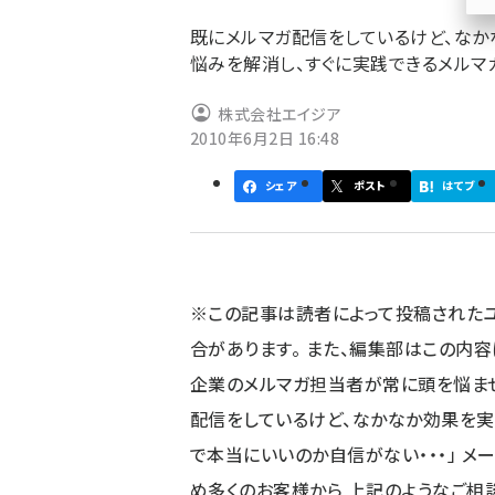
ず
既にメルマガ配信をしているけど、なか
悩みを解消し、すぐに実践できるメルマ
株式会社エイジア
2010年6月2日 16:48
シェア
ポスト
はてブ
※この記事は読者によって投稿された
合があります。 また、編集部はこの内
企業のメルマガ担当者が常に頭を悩ませ
配信をしているけど、なかなか効果を実感
で本当にいいのか自信がない・・・」 
め多くのお客様から 上記のようなご相