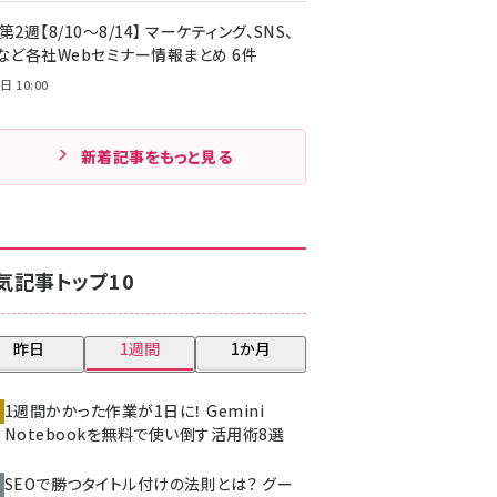
第2週【8/10～8/14】 マーケティング、SNS、
Cなど各社Webセミナー情報まとめ 6件
日 10:00
新着記事をもっと見る
気記事トップ10
昨日
1週間
1か月
1週間かかった作業が1日に！ Gemini
Notebookを無料で使い倒す活用術8選
SEOで勝つタイトル付けの法則とは？ グー