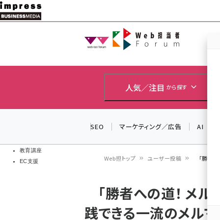
メ
イ
Web担当者
Web担当者
ン
EC担当者
コ
製品導入
ン
企業IT
ソフト開発
テ
人気／注目
から探す
IoT・AI
ン
DCクラウド
研究・調査
ツ
SEO
マーケティング／広告
AI
エネルギー
に
ドローン
移
教育講座
Web担トップ
ユーザー投稿
「勝者への
EC支援
動
パ
「勝者への道！ メル
ン
践できる一流のメルマ
く