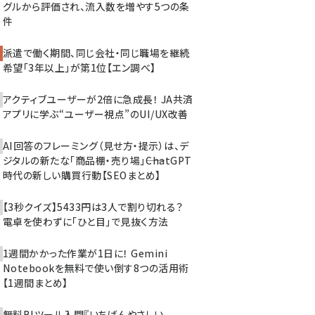
グルから評価され、流入数を増やす5つの条
件
派遣で働く期間、同じ会社・同じ職場を継続
希望「3年以上」が第1位【エン調べ】
アクティブユーザーが2倍に急成長！ JA共済
アプリに学ぶ“ユーザー視点”のUI/UX改善
AI回答のフレーミング（見せ方・提示）は、デ
ジタルの新たな「商品棚・売り場」――ChatGPT
時代の新しい購買行動【SEOまとめ】
【3秒クイズ】5433円は3人で割り切れる？
電卓を使わずに「ひと目」で見抜く方法
1週間かかった作業が1日に！ Gemini
Notebookを無料で使い倒す8つの活用術
【1週間まとめ】
無料BIツール入門『いちばんやさしい