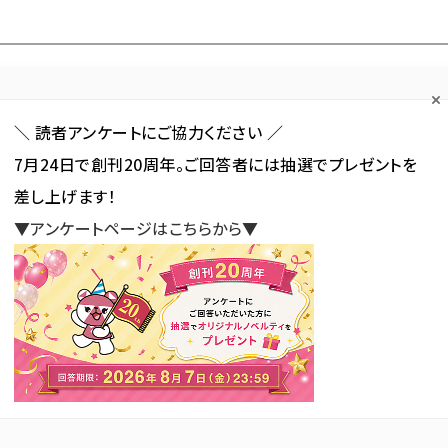
Forum
Web担
Web担ビギナー
Web担メルマガ
連載・特集
＼ 読者アンケートにご協力ください ／
7月24日で創刊20周年。ご回答者には抽選でプレゼントを
カテゴリ／種別
セミナー／イベント
から探す
から探す
差し上げます！
▼アンケートページはこちらから▼
SNS
アクセス解析／データ分析
サイト制作／デザイン
CMS
道！ メルマガ改善セミナー」―すぐに実践できる一流のメルマガテクニックとは…！―
マガ改善セミナー」―すぐに実
ガテクニックとは…！―
新