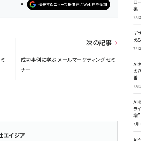
ロー
優先するニュース提供元にWeb担を追加
裏
7月2
デ
え
次の記事
7月2
ミ
成功事例に学ぶ メールマーケティング セミ
A
ナー
の
善
7月1
AI
ライ
増
7月1
社エイジア
A