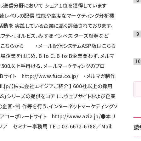
ール送信分野において シェア１位を獲得しています
界最速レベルの配信 性能や高度なマーケティング分析機
活動を 実践している企業に高く評価されております。
、ニフティ、オルビス、みずほインベス ターズ証券など
は
こちら
から ・メール配信システムASP版は
こちら
企業をはじめ、B to C、B to B企業問わず、メルマ
作500以上手掛ける、メールマーケティングのプロ
WEBサイト
http://www.fuca.co.jp/
・メルマガ制作
l.jp/
【株式会社エイジアご紹介】 600社以上の採用
AS」シリーズの提供をコア に、ウェブサイトおよび企業
企画・制 作等を行う、インターネットマーケティングソ
ジアコーポレートサイト
http://www.azia.jp/
●本リ
ミナー事務局 TEL: 03-6672-6788／Mail:
読