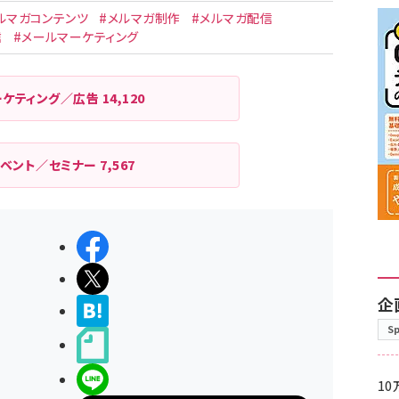
ルマガコンテンツ
#メルマガ制作
#メルマガ配信
信
#メールマーケティング
ーケティング／広告
14,120
イベント／セミナー
7,567
シェアする
ポストする
企
>ブクマする
S
noteで書く
LINEで送る
10