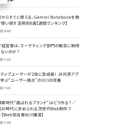
z世代 (1617)
からすぐに使える、Gemini Notebookを無
meo (1274)
で使い倒す活用術8選【週間ランキング】
llmo (1155)
日 8:00
ぜ経営者は、マーケティング部門の報告に納得
きないのか？
日 7:05
クティブユーザーが2倍に急成長！ JA共済アプ
学ぶ“ユーザー視点”のUI/UX改善
日 7:05
I検索時代“選ばれるブランド”はどう作る？／
成AI時代に求められる次世代Web制作フ
ー【Web担当者向け講演】
日 7:04