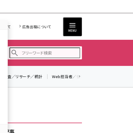
について
広告出稿について
MENU
調査／リサーチ／統計
Web担当者／仕事
法律／標準規格
seo (3516)
ai (2799)
youtube (2420)
note (2308)
セミナー (2296)
着記事