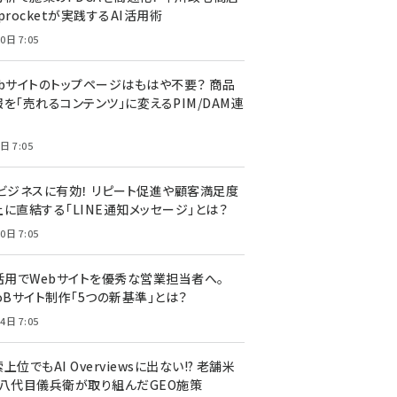
procketが実践するAI活用術
0日 7:05
ebサイトのトップページはもはや不要？ 商品
を「売れるコンテンツ」に変えるPIM/DAM連
日 7:05
Cビジネスに有効！ リピート促進や顧客満足度
上に直結する「LINE通知メッセージ」とは？
0日 7:05
I活用でWebサイトを優秀な営業担当者へ。
oBサイト制作「5つの新基準」とは？
4日 7:05
上位でもAI Overviewsに出ない!? 老舗米
・八代目儀兵衛が取り組んだGEO施策