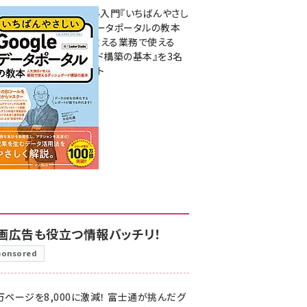
無料BIツール入門『いちばんやさし
いGoogleデータポータルの教本
人気講師が教える業務で使える
ダッシュボード構築の基本』を3名
様にプレゼント
7月31日 10:00
画広告も役立つ情報バッチリ！
ponsored
万ページを8,000に激減！ 富士通が挑んだグ