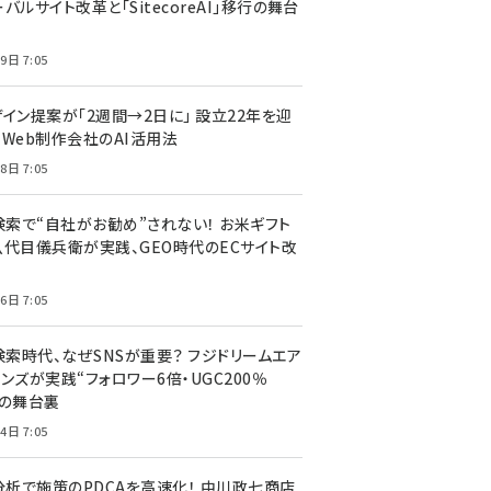
バルサイト改革と「SitecoreAI」移行の舞台
9日 7:05
ザイン提案が「2週間→2日に」 設立22年を迎
るWeb制作会社のAI活用法
8日 7:05
I検索で“自社がお勧め”されない！ お米ギフト
八代目儀兵衛が実践、GEO時代のECサイト改
6日 7:05
検索時代、なぜSNSが重要？ フジドリームエア
ンズが実践“フォロワー6倍・UGC200％
”の舞台裏
4日 7:05
I分析で施策のPDCAを高速化！ 中川政七商店