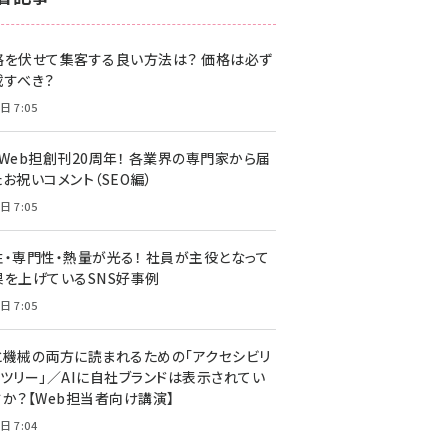
z世代 (1622)
格を伏せて集客する良い方法は？ 価格は必ず
meo (1275)
載すべき？
llmo (1161)
日 7:05
・Web担創刊20周年！ 各業界の専門家から届
お祝いコメント（SEO編）
日 7:05
性・専門性・熱量が光る！ 社員が主役となって
果を上げているSNS好事例
日 7:05
と機械の両方に読まれるための「アクセシビリ
ィツリー」／AIに自社ブランドは表示されてい
すか？【Web担当者向け講演】
日 7:04