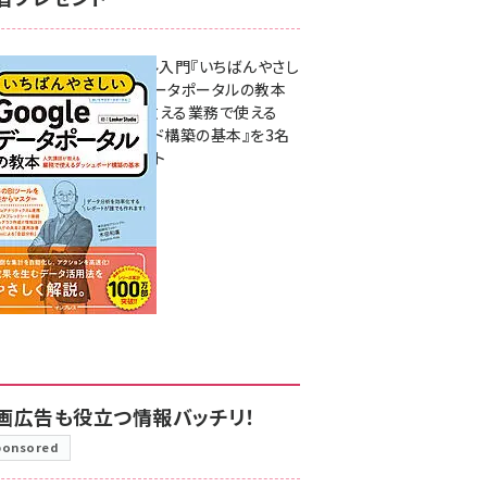
無料BIツール入門『いちばんやさし
いGoogleデータポータルの教本
人気講師が教える業務で使える
ダッシュボード構築の基本』を3名
様にプレゼント
7月31日 10:00
画広告も役立つ情報バッチリ！
ponsored