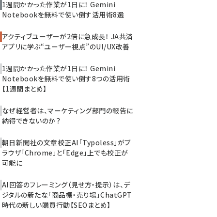
1週間かかった作業が1日に！ Gemini
Notebookを無料で使い倒す活用術8選
アクティブユーザーが2倍に急成長！ JA共済
アプリに学ぶ“ユーザー視点”のUI/UX改善
1週間かかった作業が1日に！ Gemini
Notebookを無料で使い倒す8つの活用術
【1週間まとめ】
なぜ経営者は、マーケティング部門の報告に
納得できないのか？
朝日新聞社の文章校正AI「Typoless」がブ
ラウザ「Chrome」と「Edge」上でも校正が
可能に
AI回答のフレーミング（見せ方・提示）は、デ
ジタルの新たな「商品棚・売り場」――ChatGPT
時代の新しい購買行動【SEOまとめ】