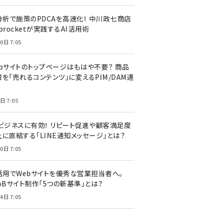
I分析で施策のPDCAを高速化！ 中川政七商店
procketが実践するAI活用術
0日 7:05
ebサイトのトップページはもはや不要？ 商品
を「売れるコンテンツ」に変えるPIM/DAM連
日 7:05
Cビジネスに有効！ リピート促進や顧客満足度
上に直結する「LINE通知メッセージ」とは？
0日 7:05
I活用でWebサイトを優秀な営業担当者へ。
oBサイト制作「5つの新基準」とは？
4日 7:05