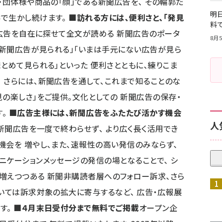
・団体様や商品の「顔」である新聞広告を、 その輪郭だ
明日
形で生かし続けます。
■訪れる方には、便利さと、「発見
料
聞広告を自在に探せて全文が読める 新聞広告のポータ
8月5
しい新聞広告が見られる」「いまは手元にない広告が見ら
とめて見られる」といった 便利さとともに、練りこま
 さらには、新聞広告を通して、これまで知ることのな
見の楽しさ」をご提供。文化としての 新聞広告の保存・
す。
■広告主様には、新聞広告をふたたび活かす機会
人
、新聞広告を一度で終わらせず、 より広く長く活用でき
機会を 増やし、また、速報性の高い発信のみならず、
ニケーションメッセージの発信の場となることで、 シ
増えつつある 新聞非購読者層へのフォロー訴求、さら
おいては訴求対象の拡大に寄与するなど、 広告・広報展
す。
■４月末日受付分まで無料でご掲載
オープン企