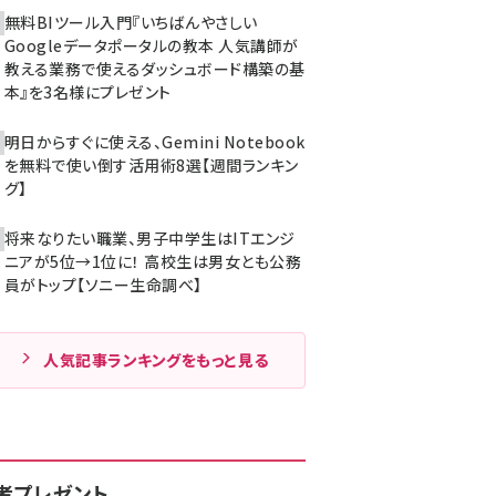
無料BIツール入門『いちばんやさしい
Googleデータポータルの教本 人気講師が
教える業務で使えるダッシュボード構築の基
本』を3名様にプレゼント
明日からすぐに使える、Gemini Notebook
を無料で使い倒す活用術8選【週間ランキン
グ】
将来なりたい職業、男子中学生はITエンジ
ニアが5位→1位に！ 高校生は男女とも公務
員がトップ【ソニー生命調べ】
人気記事ランキングをもっと見る
者プレゼント