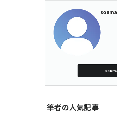
soum
soum
筆者の人気記事