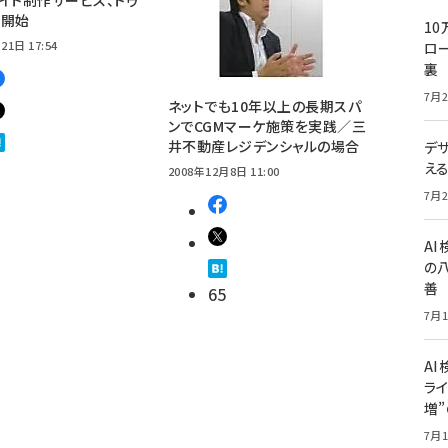
が開始
10
21日 17:54
ロー
裏
7月2
ネットでも10年以上の長期スパ
ンでCGMマーケ施策を実践／三
井不動産レジデンシャルの場合
デ
え
2008年12月8日 11:00
7月2
A
の
善
65
7月1
AI
ライ
増
7月1