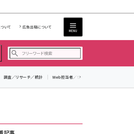
について
広告出稿について
MENU
調査／リサーチ／統計
Web担当者／仕事
法律／標準規格
seo (3523)
ai (2804)
youtube (2429)
note (2312)
セミナー (2303)
着記事