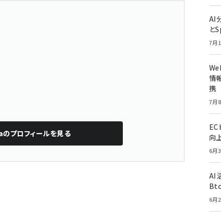
A
a
とS
7月1
W
情報
携
7月8
E
a
のプロフィールを見る
向
6月3
A
Bt
6月2