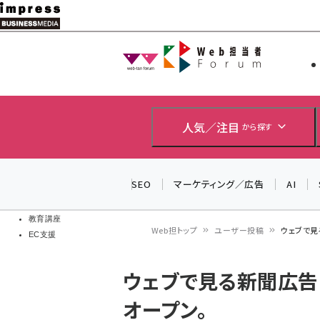
メ
イ
Web担当者
Web担当者
ン
EC担当者
コ
製品導入
ン
企業IT
ソフト開発
テ
人気／注目
から探す
IoT・AI
ン
DCクラウド
研究・調査
ツ
SEO
マーケティング／広告
AI
エネルギー
に
ドローン
移
教育講座
Web担トップ
ユーザー投稿
ウェブで見る
EC支援
動
パ
ウェブで見る新聞広告 -
ン
オープン。
く