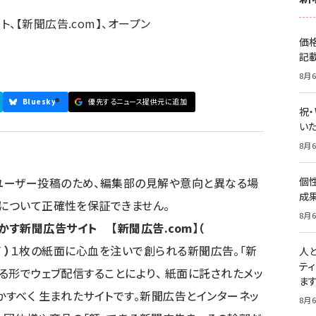
、【新聞広告.com】、オープン
価
記
8月6
Bluesky
優先するニュース提供元に追加
祝
いた
8月6
ユーザー投稿のため、編集部の見解や意向と異なる場
個
成
容について正確性を保証できません。
8月6
す新聞広告サイト 【新聞広告.com】（
/
）
１枚の紙面に心血を注いで創られる新聞広告。「新
人
テ
める形でウェブ配信することにより、 紙面に託されたメッ
ま
かすべく 生まれたサイトです。新聞広告とインターネッ
8月6