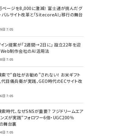
万ページを8,000に激減！ 富士通が挑んだグ
バルサイト改革と「SitecoreAI」移行の舞台
9日 7:05
ザイン提案が「2週間→2日に」 設立22年を迎
るWeb制作会社のAI活用法
8日 7:05
I検索で“自社がお勧め”されない！ お米ギフト
八代目儀兵衛が実践、GEO時代のECサイト改
6日 7:05
検索時代、なぜSNSが重要？ フジドリームエア
ンズが実践“フォロワー6倍・UGC200％
”の舞台裏
4日 7:05