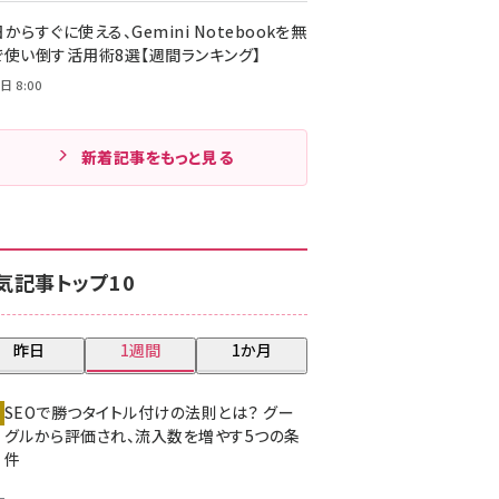
からすぐに使える、Gemini Notebookを無
で使い倒す活用術8選【週間ランキング】
日 8:00
新着記事をもっと見る
気記事トップ10
昨日
1週間
1か月
SEOで勝つタイトル付けの法則とは？ グー
グルから評価され、流入数を増やす5つの条
件