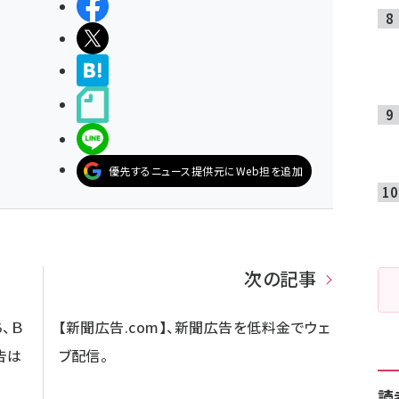
シェアする
ポストする
>ブクマする
noteで書く
LINEで送る
優先するニュース提供元にWeb担を追加
次の記事
、Ｂ
【新聞広告.com】、新聞広告を低料金でウェ
告は
ブ配信。
読