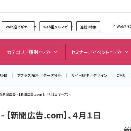
Forum
Web担
Web担ビギナー
Web担メルマガ
連載・特集
＼ 読者アンケートにご協力ください ／
7月24日で創刊20周年。ご回答者には抽選でプレゼントを
カテゴリ／種別
セミナー／イベント
から探す
から探す
差し上げます！
▼アンケートページはこちらから▼
SNS
アクセス解析／データ分析
サイト制作／デザイン
CMS
新聞広告 - 【新聞広告.com】、４月１日オープン。
 【新聞広告.com】、４月１日
新